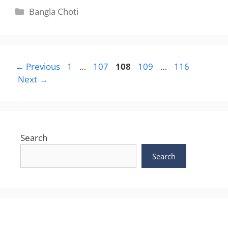
Categories
Bangla Choti
Page
Page
Page
Page
Page
←
Previous
1
…
107
108
109
…
116
Next
→
Search
Search