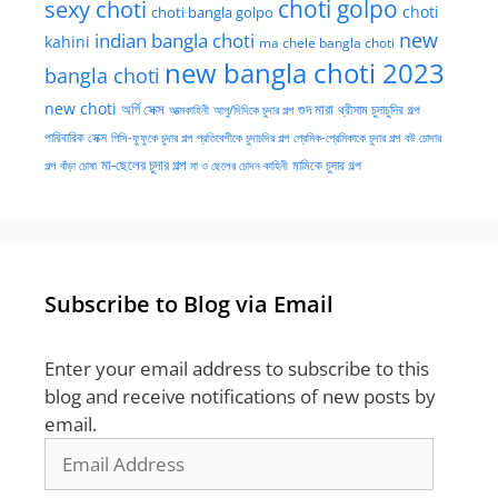
choti golpo
sexy choti
choti
choti bangla golpo
new
indian bangla choti
kahini
ma chele bangla choti
new bangla choti 2023
bangla choti
new choti
গুদ মারা
অর্গি সেক্স
আত্মকাহিনী
আপু/দিদিকে চুদার গল্প
থ্রীসাম চুদাচুদির গল্প
পারিবারিক সেক্স
পিসি-ফুফুকে চুদার গল্প
প্রতিবেশীকে চুদাচদির গল্প
প্রেমিক-প্রেমিকাকে চুদার গল্প
বউ চোদার
মা-ছেলের চুদার গল্প
মামিকে চুদার গল্প
বাঁড়া চোষা
গল্প
মা ও ছেলের চোদন কাহিনী
Subscribe to Blog via Email
Enter your email address to subscribe to this
blog and receive notifications of new posts by
email.
Email
Address