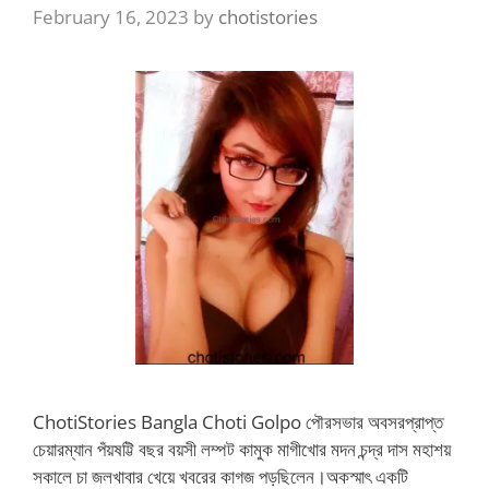
February 16, 2023
by
chotistories
ChotiStories Bangla Choti Golpo পৌরসভার অবসরপ্রাপ্ত
চেয়ারম্যান পঁয়ষট্টি বছর বয়সী লম্পট কামুক মাগীখোর মদন চন্দ্র দাস মহাশয়
সকালে চা জলখাবার খেয়ে খবরের কাগজ পড়ছিলেন।অকস্মাৎ একটি