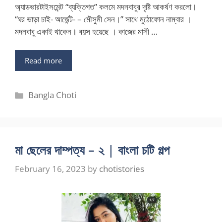
অ্যাডভারটাইসমেন্ট “ব্যক্তিগত” কলমে মদনবাবুর দৃষ্টি আকর্ষণ করলো।
“ঘর ভাড়া চাই- আর্জেন্ট- – মৌসুমী সেন।” সাথে মুঠোফোন নাম্বার ।
মদনবাবু একাই থাকেন। বয়স হয়েছে । কাজের মাসী …
Read more
Categories
Bangla Choti
মা ছেলের দাম্পত্য – ২ | বাংলা চটি গল্প
February 16, 2023
by
chotistories