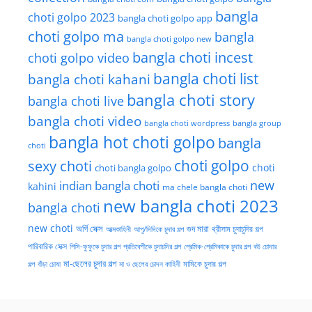
bangla
choti golpo 2023
bangla choti golpo app
choti golpo ma
bangla
bangla choti golpo new
bangla choti incest
choti golpo video
bangla choti list
bangla choti kahani
bangla choti story
bangla choti live
bangla choti video
bangla choti wordpress
bangla group
bangla hot choti golpo
bangla
choti
choti golpo
sexy choti
choti
choti bangla golpo
new
indian bangla choti
kahini
ma chele bangla choti
new bangla choti 2023
bangla choti
new choti
গুদ মারা
অর্গি সেক্স
আত্মকাহিনী
আপু/দিদিকে চুদার গল্প
থ্রীসাম চুদাচুদির গল্প
পারিবারিক সেক্স
পিসি-ফুফুকে চুদার গল্প
প্রতিবেশীকে চুদাচদির গল্প
প্রেমিক-প্রেমিকাকে চুদার গল্প
বউ চোদার
মা-ছেলের চুদার গল্প
মামিকে চুদার গল্প
বাঁড়া চোষা
গল্প
মা ও ছেলের চোদন কাহিনী