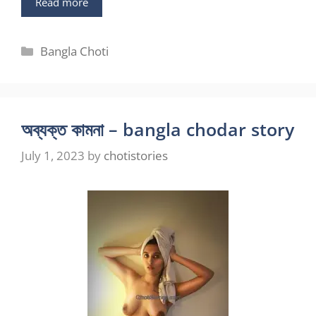
Read more
Categories
Bangla Choti
অব্যক্ত কামনা – bangla chodar story
July 1, 2023
by
chotistories