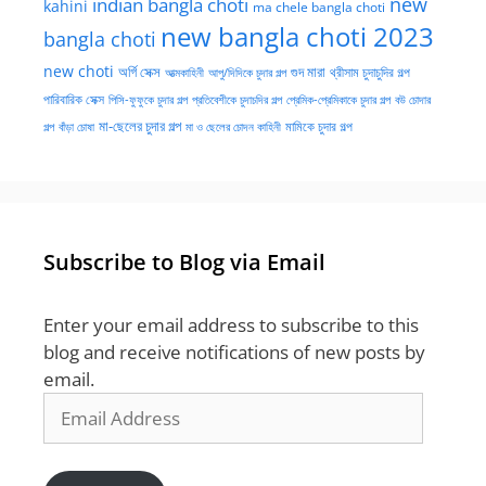
new
indian bangla choti
kahini
ma chele bangla choti
new bangla choti 2023
bangla choti
new choti
গুদ মারা
অর্গি সেক্স
আত্মকাহিনী
আপু/দিদিকে চুদার গল্প
থ্রীসাম চুদাচুদির গল্প
পারিবারিক সেক্স
পিসি-ফুফুকে চুদার গল্প
প্রতিবেশীকে চুদাচদির গল্প
প্রেমিক-প্রেমিকাকে চুদার গল্প
বউ চোদার
মা-ছেলের চুদার গল্প
মামিকে চুদার গল্প
বাঁড়া চোষা
গল্প
মা ও ছেলের চোদন কাহিনী
Subscribe to Blog via Email
Enter your email address to subscribe to this
blog and receive notifications of new posts by
email.
Email
Address