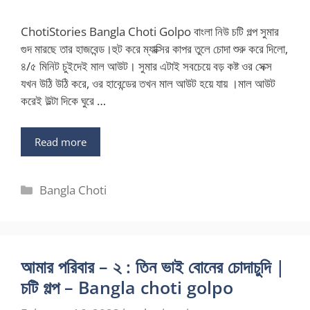
ChotiStories Bangla Choti Golpo বাংলা নিউ চটি গল্প সুমার
গুদ মারছে তার হাজবেন্ড।হুট করে ম্যাক্সির কাপর তুলে চোদা শুরু করে দিলো,
৪/৫ মিনিট চুইদেই মাল আউট। সুমার এটাই সবচেয়ে বড় কষ্ট ওর সেক্স
যখন উঠি উঠি করে, ওর হাবেন্ডের তখন মাল আউট হয়ে যায় ।মাল আউট
করেই উল্টা দিকে ঘুরে …
Read more
Categories
Bangla Choti
আমার পরিবার – ২ : তিন ভাই বোনের চোদাচুদি |
চটি গল্প – Bangla choti golpo