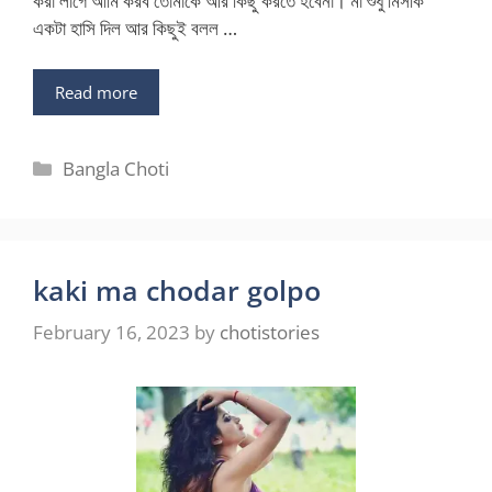
করা লাগে আমি করব তোমাকে আর কিছু করতে হবেনা। মা শুধু মিসকি
একটা হাসি দিল আর কিছুই বলল …
Read more
Categories
Bangla Choti
kaki ma chodar golpo
February 16, 2023
by
chotistories