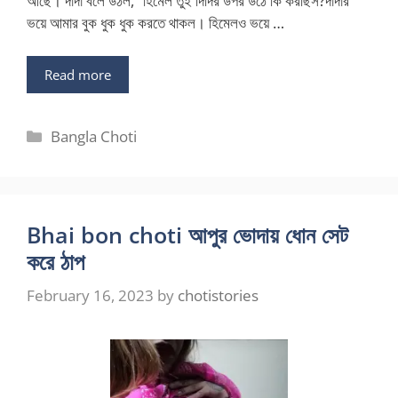
আছে। দাদা বলে উঠল, “হিমেল তুই দিদির উপর উঠে কি করছিস?দাদার
ভয়ে আমার বুক ধুক ধুক করতে থাকল। হিমেলও ভয়ে …
Read more
Categories
Bangla Choti
Bhai bon choti আপুর ভোদায় ধোন সেট
করে ঠাপ
February 16, 2023
by
chotistories