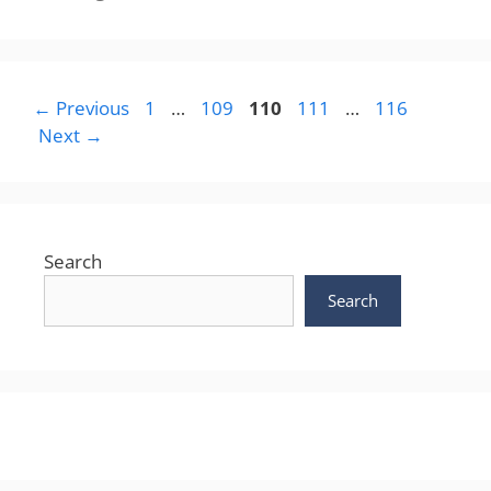
Page
Page
Page
Page
Page
←
Previous
1
…
109
110
111
…
116
Next
→
Search
Search