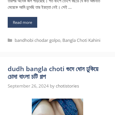
তারপর অনেক জল গড়িয়েছে। গত বাইশ তেইশ বছরে যে কত অগুনতি
মেয়েকে আমি চুদেছি তার ইয়ত্তা নেই। সেই …
Read more
Categories
bandhobi chodar golpo
,
Bangla Choti Kahini
dudh bangla choti গুদে ধোন ঢুকিয়ে
চোদা বাংলা চটি গল্প
September 26, 2024
by
chotistories