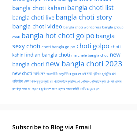
bangla choti list
bangla choti kahani
bangla choti story
bangla choti live
bangla choti video
bangla choti wordpress
bangla group
bangla hot choti golpo
bangla
choti
choti golpo
sexy choti
choti
choti bangla golpo
new
indian bangla choti
kahini
ma chele bangla choti
new bangla choti 2023
bangla choti
new choti
গুদ মারা
অর্গি সেক্স
আত্মকাহিনী
আপু/দিদিকে চুদার গল্প
থ্রীসাম চুদাচুদির গল্প
পারিবারিক সেক্স
পিসি-ফুফুকে চুদার গল্প
প্রতিবেশীকে চুদাচদির গল্প
প্রেমিক-প্রেমিকাকে চুদার গল্প
বউ চোদার
মা-ছেলের চুদার গল্প
মামিকে চুদার গল্প
বাঁড়া চোষা
গল্প
মা ও ছেলের চোদন কাহিনী
Subscribe to Blog via Email