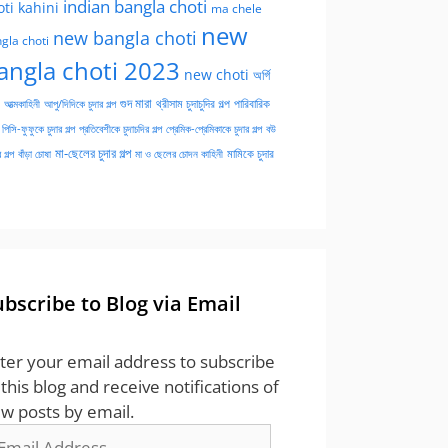
indian bangla choti
oti kahini
ma chele
new
new bangla choti
gla choti
angla choti 2023
new choti
অর্গি
গুদ মারা
পারিবারিক
আত্মকাহিনী
আপু/দিদিকে চুদার গল্প
থ্রীসাম চুদাচুদির গল্প
পিসি-ফুফুকে চুদার গল্প
প্রতিবেশীকে চুদাচদির গল্প
প্রেমিক-প্রেমিকাকে চুদার গল্প
বউ
মা-ছেলের চুদার গল্প
মামিকে চুদার
বাঁড়া চোষা
 গল্প
মা ও ছেলের চোদন কাহিনী
ubscribe to Blog via Email
ter your email address to subscribe
 this blog and receive notifications of
w posts by email.
ail