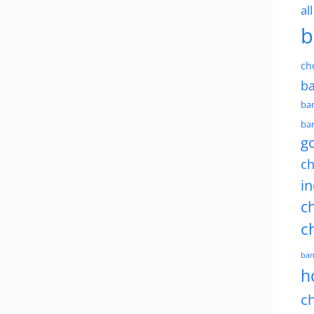
al
b
ch
ba
ban
ban
g
ch
in
ch
c
ban
h
ch