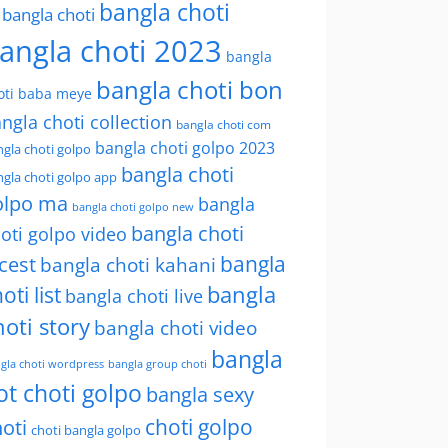
bangla choti
l bangla choti
angla choti 2023
bangla
bangla choti bon
oti baba meye
ngla choti collection
bangla choti com
bangla choti golpo 2023
gla choti golpo
bangla choti
gla choti golpo app
olpo ma
bangla
bangla choti golpo new
bangla choti
oti golpo video
bangla
cest
bangla choti kahani
oti list
bangla
bangla choti live
hoti story
bangla choti video
bangla
gla choti wordpress
bangla group choti
ot choti golpo
bangla sexy
choti golpo
oti
choti bangla golpo