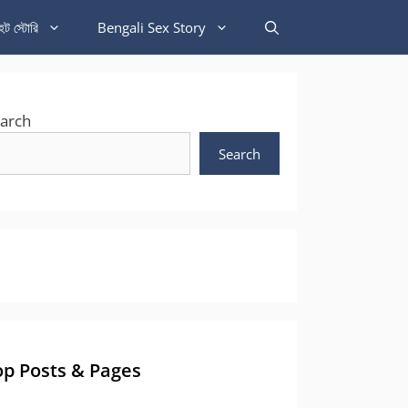
হট স্টোরি
Bengali Sex Story
arch
Search
op Posts & Pages