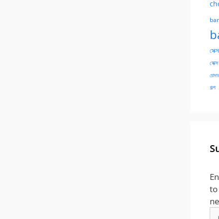
ch
ban
b
সেক্স
সেক্স
চোদার
গল্প
S
En
to
ne
Em