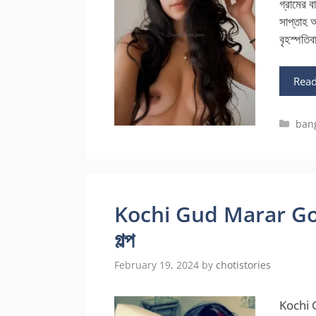
গ্রামের ব
সাপ্তাহ 
বৃহস্পতি
Rea
Cate
bang
Kochi Gud Marar Golpo 
গল্প
February 19, 2024
by
chotistories
Kochi G