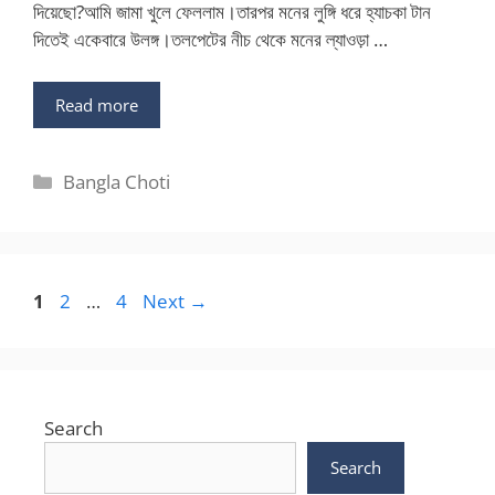
দিয়েছো?আমি জামা খুলে ফেললাম।তারপর মনের লুঙ্গি ধরে হ্যাচকা টান
দিতেই একেবারে উলঙ্গ।তলপেটের নীচ থেকে মনের ল্যাওড়া …
Read more
Categories
Bangla Choti
Page
Page
Page
1
2
…
4
Next
→
Search
Search