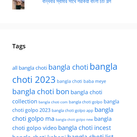
বান্ধবীর স্বামীর সাথে পরকিয়া বাংলা চটি গল্প
Tags
bangla
bangla choti
all bangla choti
choti 2023
bangla choti baba meye
bangla choti bon
bangla choti
collection
bangla
bangla choti golpo
bangla choti com
bangla
choti golpo 2023
bangla choti golpo app
choti golpo ma
bangla
bangla choti golpo new
bangla choti incest
choti golpo video
bangla choti list