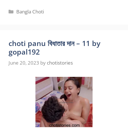
Categories
Bangla Choti
choti panu বিধাতার দান – 11 by
gopal192
June 20, 2023
by
chotistories