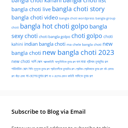
bangla choti kahani
bangla choti story
bangla choti live
bangla choti video
bangla choti wordpress
bangla group
bangla hot choti golpo
bangla
choti
choti golpo
sexy choti
choti
choti bangla golpo
new
indian bangla choti
kahini
ma chele bangla choti
new bangla choti 2023
bangla choti
new choti
গুদ মারা
অর্গি সেক্স
আত্মকাহিনী
আপু/দিদিকে চুদার গল্প
থ্রীসাম চুদাচুদির গল্প
পারিবারিক সেক্স
পিসি-ফুফুকে চুদার গল্প
প্রতিবেশীকে চুদাচদির গল্প
প্রেমিক-প্রেমিকাকে চুদার গল্প
বউ চোদার
মা-ছেলের চুদার গল্প
মামিকে চুদার গল্প
বাঁড়া চোষা
গল্প
মা ও ছেলের চোদন কাহিনী
Subscribe to Blog via Email