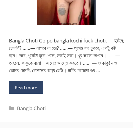
Bangla Choti Golpo bangla kochi fuck choti. — হ্যাঁরে;
চোদাবি? ……— লাগবে না তো? ……— প্রথম বার ঢুকবে, একটু কষ্ট
হবে। তবে, পুরোটা ঢুকে গেলে, মজাই মজা। খুব ভালো লাগবে। ……—
তাহলে, কাকুকে বলো। আস্তে আস্তে করতে। …… — ও কাকু! নাও।
তোমার ঢেমনি, চোদানোর জন্য রেডি। মাগীর আচোদা গুদ …
Read more
Categories
Bangla Choti