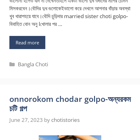
ভালোনা হলেও যদি না দেখেনতাহলে একটা ভালো দুধ ওগুদের মাগির চোদন
মিসকরবেন।বৌদির দুধ গুলোকেইভালো করে দেখলে আপনার বাঁড়ার অবস্থা
খুব খারাপহয়ে যাবে।বৌদি চুড়িদার married sister choti golpo-
বিবাহিত বোন অনু lখোলার পর …
Read more
Categories
Bangla Choti
onnorokom chodar golpo-অন্যরকম
চটি গল্প
June 27, 2023
by
chotistories