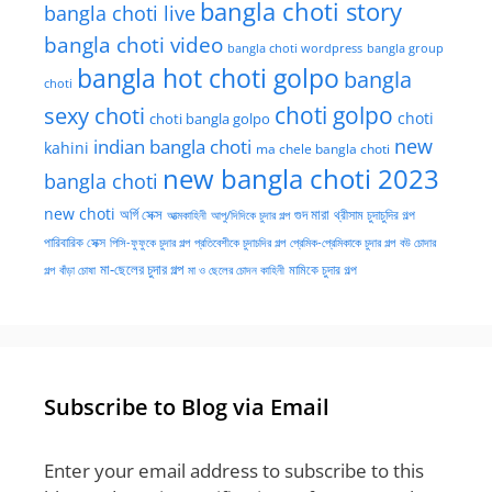
bangla choti story
bangla choti live
bangla choti video
bangla choti wordpress
bangla group
bangla hot choti golpo
bangla
choti
choti golpo
sexy choti
choti
choti bangla golpo
new
indian bangla choti
kahini
ma chele bangla choti
new bangla choti 2023
bangla choti
new choti
গুদ মারা
অর্গি সেক্স
আত্মকাহিনী
আপু/দিদিকে চুদার গল্প
থ্রীসাম চুদাচুদির গল্প
পারিবারিক সেক্স
পিসি-ফুফুকে চুদার গল্প
প্রতিবেশীকে চুদাচদির গল্প
প্রেমিক-প্রেমিকাকে চুদার গল্প
বউ চোদার
মা-ছেলের চুদার গল্প
মামিকে চুদার গল্প
বাঁড়া চোষা
গল্প
মা ও ছেলের চোদন কাহিনী
Subscribe to Blog via Email
Enter your email address to subscribe to this