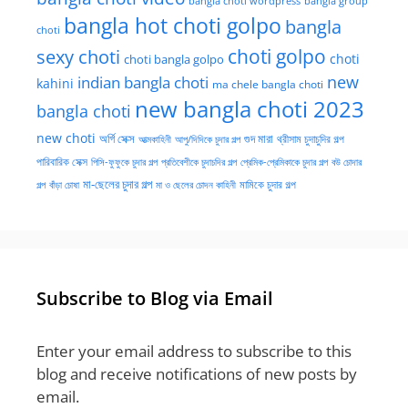
bangla choti wordpress
bangla group
bangla hot choti golpo
bangla
choti
choti golpo
sexy choti
choti
choti bangla golpo
new
indian bangla choti
kahini
ma chele bangla choti
new bangla choti 2023
bangla choti
new choti
গুদ মারা
অর্গি সেক্স
আত্মকাহিনী
আপু/দিদিকে চুদার গল্প
থ্রীসাম চুদাচুদির গল্প
পারিবারিক সেক্স
পিসি-ফুফুকে চুদার গল্প
প্রতিবেশীকে চুদাচদির গল্প
প্রেমিক-প্রেমিকাকে চুদার গল্প
বউ চোদার
মা-ছেলের চুদার গল্প
মামিকে চুদার গল্প
বাঁড়া চোষা
গল্প
মা ও ছেলের চোদন কাহিনী
Subscribe to Blog via Email
Enter your email address to subscribe to this
blog and receive notifications of new posts by
email.