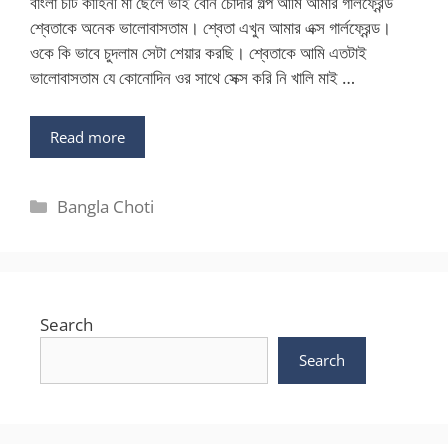
বাংলা চটি কাহিনী মা ছেলে ভাই বোন চোদার গল্প আমি আমার গার্লফ্রেন্ড
শ্বেতাকে অনেক ভালোবাসতাম। শ্বেতা এখুন আমার এক্স গার্লফ্রেন্ড।
ওকে কি ভাবে চুদলাম সেটা শেয়ার করছি। শ্বেতাকে আমি এতটাই
ভালোবাসতাম যে কোনোদিন ওর সাথে সেক্স করি নি খালি মাই …
Read more
Categories
Bangla Choti
Search
Search