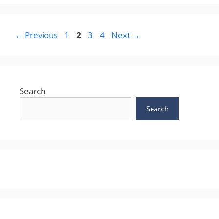
Page
Page
Page
Page
←
Previous
1
2
3
4
Next
→
Search
Search