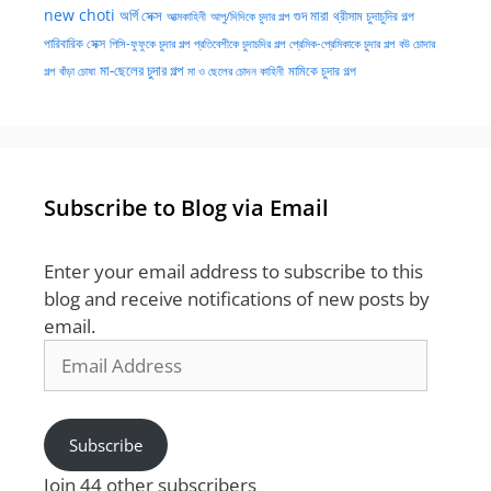
new choti
গুদ মারা
অর্গি সেক্স
আত্মকাহিনী
আপু/দিদিকে চুদার গল্প
থ্রীসাম চুদাচুদির গল্প
পারিবারিক সেক্স
পিসি-ফুফুকে চুদার গল্প
প্রতিবেশীকে চুদাচদির গল্প
প্রেমিক-প্রেমিকাকে চুদার গল্প
বউ চোদার
মা-ছেলের চুদার গল্প
মামিকে চুদার গল্প
বাঁড়া চোষা
গল্প
মা ও ছেলের চোদন কাহিনী
Subscribe to Blog via Email
Enter your email address to subscribe to this
blog and receive notifications of new posts by
email.
Email
Address
Subscribe
Join 44 other subscribers