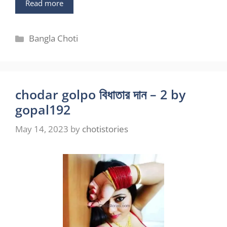
Read more
Categories
Bangla Choti
chodar golpo বিধাতার দান – 2 by
gopal192
May 14, 2023
by
chotistories