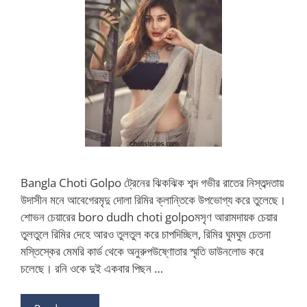
Bangla Choti Golpo ট্রেনের ঝিকঝিক শব্দ গভীর রাতের নিস্তব্দতায়
উদাসীন মনে আবেগেরমৃদু দোলা রিমির ক্লান্তিকে উপভোগ্য করে তুলেছে।
শোভন চেয়ারের boro dudh choti golpoমসৃণ আরামদায়ক চেয়ার
তুলতুলে রিমির দেহে আরও তুলতুল করে চাপদিচ্ছিল, রিমির ঘুমঘুম চেতনা
মস্তিস্কের মেমরি কার্ড থেকে অনুরুপউষ্ণোতার স্মৃতি ডাউনলোড করে
চলেছে। রনি ওকে দুই একবার পিছন …