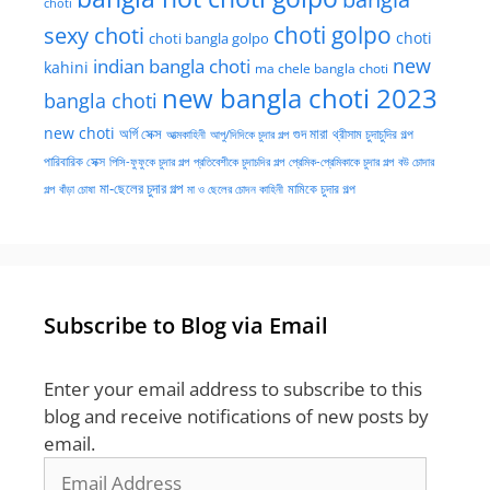
choti
choti golpo
sexy choti
choti
choti bangla golpo
new
indian bangla choti
kahini
ma chele bangla choti
new bangla choti 2023
bangla choti
new choti
গুদ মারা
অর্গি সেক্স
আত্মকাহিনী
আপু/দিদিকে চুদার গল্প
থ্রীসাম চুদাচুদির গল্প
পারিবারিক সেক্স
পিসি-ফুফুকে চুদার গল্প
প্রতিবেশীকে চুদাচদির গল্প
প্রেমিক-প্রেমিকাকে চুদার গল্প
বউ চোদার
মা-ছেলের চুদার গল্প
মামিকে চুদার গল্প
বাঁড়া চোষা
গল্প
মা ও ছেলের চোদন কাহিনী
Subscribe to Blog via Email
Enter your email address to subscribe to this
blog and receive notifications of new posts by
email.
Email