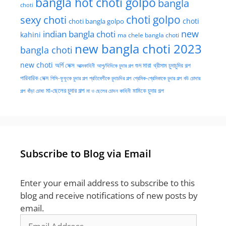
bangla hot choti golpo
bangla
choti
choti golpo
sexy choti
choti
choti bangla golpo
new
indian bangla choti
kahini
ma chele bangla choti
new bangla choti 2023
bangla choti
new choti
গুদ মারা
অর্গি সেক্স
আত্মকাহিনী
আপু/দিদিকে চুদার গল্প
থ্রীসাম চুদাচুদির গল্প
পারিবারিক সেক্স
পিসি-ফুফুকে চুদার গল্প
প্রতিবেশীকে চুদাচদির গল্প
প্রেমিক-প্রেমিকাকে চুদার গল্প
বউ চোদার
মা-ছেলের চুদার গল্প
মামিকে চুদার গল্প
বাঁড়া চোষা
গল্প
মা ও ছেলের চোদন কাহিনী
Subscribe to Blog via Email
Enter your email address to subscribe to this
blog and receive notifications of new posts by
email.
Email