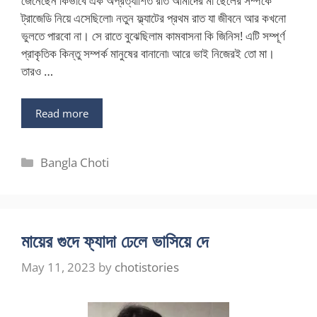
জেনেছেন কিভাবে এক অপ্রত্যাশিত রাত আমাদের মা ছেলের সম্পর্কে
ট্রাজেডি নিয়ে এসেছিলো৷ নতুন ফ্ল্যাটের প্রথম রাত যা জীবনে আর কখনো
ভুলতে পারবো না। সে রাতে বুঝেছিলাম কামবাসনা কি জিনিস! এটি সম্পূর্ণ
প্রাকৃতিক কিন্তু সম্পর্ক মানুষের বানানো৷ আরে ভাই নিজেরই তো মা।
তারও …
Read more
Categories
Bangla Choti
মায়ের গুদে ফ্যাদা ঢেলে ভাসিয়ে দে
May 11, 2023
by
chotistories