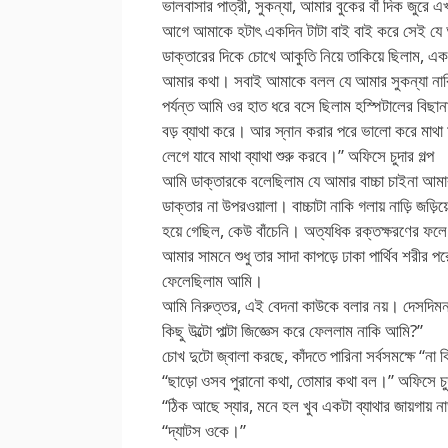
ভালবাসার পাত্রী, সুকন্যা, আমার বুকের বাঁ দিক জুরে 
আগে আমাকে হটাৎ একদিন টাটা বাই বাই করে সেই যে 
ডাক্তারের দিকে চোখে আকুতি নিয়ে তাকিয়ে ছিলাম, একব
আমার কথা। সবাই আমাকে বলল যে আমার সুকন্যা নাকি
পর্যন্ত আমি ওর হাত ধরে বসে ছিলাম হস্পিটালের বিছ
বড় ব্যাথা করে। আর স্নান করার পরে ভালো করে মাথা
লেগে যাবে মাথা ব্যাথা শুরু করবে।” অফিসে চুদার গল্প
আমি ডাক্তারকে বলেছিলাম যে আমার বাচ্চা চাইনা আমা
ডাক্তার না উপরওয়ালা। বাচ্চাটা নাকি গলায় নাড়ি জড়িয়
হয়ে গেছিল, কেউ বাঁচেনি। অত্যধিক রক্তক্ষরণের ফলে
আমার সামনে শুধু তার সাদা কাপড়ে ঢাকা পার্থিব শরীর পর
ফেলেছিলাম আমি।
আমি নিরুত্তর, এই বেদনা কাউকে বলার নয়। দেসদিমন
কিছু উল্টো পাল্টা জিজ্ঞেস করে ফেললাম নাকি আমি?”
চোখ দুটো জ্বালা করছে, কাঁদতে পারিনা সর্বসমক্ষে “না 
“ছাড়ো ওসব পুরানো কথা, তোমার কথা বল।” অফিসে চুদ
“ঠিক আছে স্যার, মনে হল খুব একটা ব্যাথার জায়গায় ন
“দ্যাটস ওকে।”