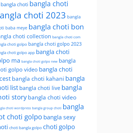
bangla choti
l bangla choti
angla choti 2023
bangla
bangla choti bon
oti baba meye
ngla choti collection
bangla choti com
bangla choti golpo 2023
gla choti golpo
bangla choti
gla choti golpo app
olpo ma
bangla
bangla choti golpo new
bangla choti
oti golpo video
bangla
cest
bangla choti kahani
oti list
bangla
bangla choti live
hoti story
bangla choti video
bangla
gla choti wordpress
bangla group choti
ot choti golpo
bangla sexy
choti golpo
oti
choti bangla golpo