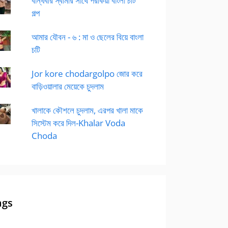
বান্ধবীর স্বামীর সাথে পরকিয়া বাংলা চটি
গল্প
আমার যৌবন - ৬ : মা ও ছেলের বিয়ে বাংলা
চটি
Jor kore chodargolpo জোর করে
বাড়িওয়ালার মেয়েকে চুদলাম
খালাকে কৌশলে চুদলাম, এরপর খালা মাকে
সিস্টেম করে দিল-Khalar Voda
Choda
ags