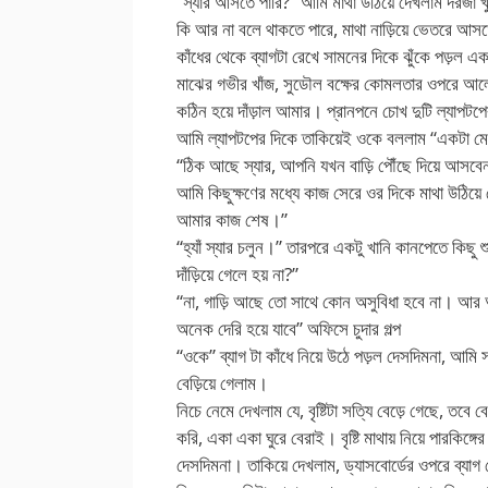
“স্যার আসতে পারি?” আমি মাথা উঠিয়ে দেখলাম দরজা খুল
কি আর না বলে থাকতে পারে, মাথা নাড়িয়ে ভেতরে আস
কাঁধের থেকে ব্যাগটা রেখে সামনের দিকে ঝুঁকে পড়ল 
মাঝের গভীর খাঁজ, সুডৌল বক্ষের কোমলতার ওপরে আল
কঠিন হয়ে দাঁড়াল আমার। প্রানপনে চোখ দুটি ল্যাপট
আমি ল্যাপটপের দিকে তাকিয়েই ওকে বললাম “একটা মেলে
“ঠিক আছে স্যার, আপনি যখন বাড়ি পৌঁছে দিয়ে আস
আমি কিছুক্ষণের মধ্যে কাজ সেরে ওর দিকে মাথা উঠি
আমার কাজ শেষ।”
“হ্যাঁ স্যার চলুন।” তারপরে একটু খানি কানপেতে কিছু শু
দাঁড়িয়ে গেলে হয় না?”
“না, গাড়ি আছে তো সাথে কোন অসুবিধা হবে না। আর 
অনেক দেরি হয়ে যাবে” অফিসে চুদার গল্প
“ওকে” ব্যাগ টা কাঁধে নিয়ে উঠে পড়ল দেসদিমনা, আমি 
বেড়িয়ে গেলাম।
নিচে নেমে দেখলাম যে, বৃষ্টিটা সত্যি বেড়ে গেছে, তব
করি, একা একা ঘুরে বেরাই। বৃষ্টি মাথায় নিয়ে পারকিঙ্গ
দেসদিমনা। তাকিয়ে দেখলাম, ড্যাসবোর্ডের ওপরে ব্যাগ র