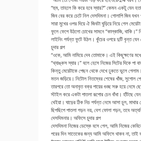
“হুম, তাহলে কি করে হবে স্যার?” কেমন একটু যেন হত
জিব বের করে চেটে নিল দেসদিমনা। গোলাপি জিব যখন গ
সারা মুখের ওপর দিয়ে ঐ জিবটা ঘুড়িয়ে নিয়ে গেল মেয়
ফুলে ফেপে উঠলো চোখের সামনে “কাল্কাজি, থাকি।” নিঃশ
লাইনিং পর্যন্ত ফুটে উঠল। কুঁচের ওপরে দুটি বৃন্ত যে
চুদার গল্প
“ওকে, আমি নামিয়ে দেব তোমাকে। এই কিছুক্ষণের মধ্
“থ্যাঙ্কস স্যার।” বলে হেসে নিজের সিটের দিকে পা 
কিন্তু মেয়েটাকে পেছন থেকে দেখে ঢুকতে ভুলে গেলাম
মতন জড়িয়ে। নিটোল নিতম্বের শেষের খাঁজ, সুগোল প
তারপরে তো অনাবৃত বক্র পায়ের গুচ্ছ সরু হয়ে নেমে ছ
স্টাইল করে একটা পাতলা রূপোর চেন বাঁধা। হাঁটছে যেন, 
থেইয়া। ঘাড়ের ঠিক নিচ পর্যন্ত নেমে আসা চুল, মাথা
ছিপছিপে পাতলা গড়ন নয়, বেশ ফোলা গড়ন, তবে অত্যধ
দেসদিমনার। অফিসে চুদার গল্প
দেসদিমনা নিজের ডেস্কে বসে গেল, আমি নিজের কেবিন
পরের দিন সাতেকের জন্য আমি অফিসে থাকব না, তাই ভ