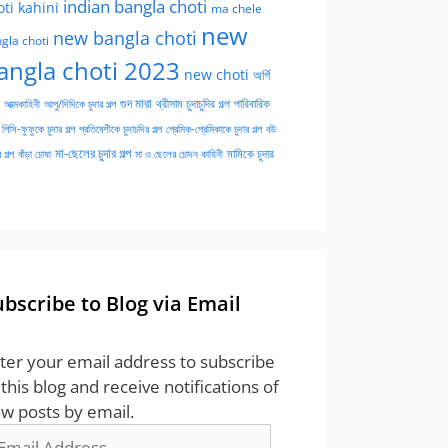
indian bangla choti
oti kahini
ma chele
new
new bangla choti
gla choti
angla choti 2023
new choti
অর্গি
গুদ মারা
পারিবারিক
আত্মকাহিনী
আপু/দিদিকে চুদার গল্প
থ্রীসাম চুদাচুদির গল্প
পিসি-ফুফুকে চুদার গল্প
প্রতিবেশীকে চুদাচদির গল্প
প্রেমিক-প্রেমিকাকে চুদার গল্প
বউ
মা-ছেলের চুদার গল্প
মামিকে চুদার
বাঁড়া চোষা
 গল্প
মা ও ছেলের চোদন কাহিনী
ubscribe to Blog via Email
ter your email address to subscribe
 this blog and receive notifications of
w posts by email.
ail