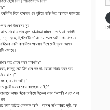
য়ে হেসে দিল। গাড়িতে স্টার্ট দিলাম।
Ad
েন?”
তরঙ্গিণীর দিকে তাকালে এই বৃষ্টিতে গাড়ি নিয়ে আমাকে যমালয়ের
গলায় বেশ উচ্ছাসের সুর।
Jo
মাঝে মাঝে দু হাত তুলে আড়ামড়া ভাংছে দেসদিমনা, ছোটো
চ্ছে, মসৃণ ত্বক, ছিটেফোঁটা রোঁয়ার নাম গন্ধ নেই। গা থেকে বেশ
ারাদিনের একটা ক্লান্তির আঘ্রাণ মিশে সেই সুবাস আমার
ফালুফি খেলছে।
 খিলখিল করে হেসে বলল “আপনি?”
রব, কিন্তু সেটা ঠিক বের হল না, হয়তো আমার বয়স আর
িয়ে যাবে।”
“না স্যার, আমার নেই।”
সুন্দরী মেয়ের কোন বয়ফ্রেন্ড নেই?”
তারপরে আমার দিকে তাকিয়ে জিজ্ঞেস করল “আপনি ও তো একা
গল্প
দেবার ভাষা হারিয়ে ফেললাম আমি। আমার সাথি আমার স্ত্রী, বড়