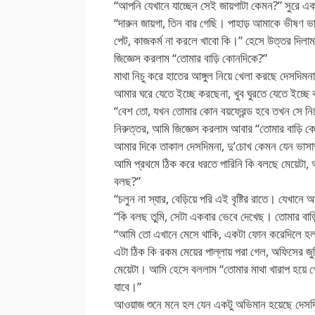
“আপনি যেখানে যাচ্ছেন সেই জায়গাটা কেমন?” সুরে 
“দারুন জায়গা, তিন বার গেছি। পাহাড় আমাকে ভীষণ ভা
পেট, কাজকর্ম না করলে খাবো কি।” হেসে উত্তর দিলাম
জিজ্ঞেস করলাম “তোমার বাড়ি কোনদিকে?”
মাথা নিচু করে হাতের আঙ্গুল নিয়ে খেলা করছে দেসদিমনা,
আমার ঘরে যেতে ইচ্ছে করছেনা, খুব ঘুরতে যেতে ইচ্ছে 
“বেশ তো, যখন তোমার কোন বয়ফ্রেন্ড হবে তখন সে ন
নিরুত্তর, আমি জিজ্ঞেস করলাম আবার “তোমার বাড়ি 
আমার দিকে তাকাল দেসদিমনা, দু’চোখ কেমন যেন ভাসাভ
আমি প্রথমে ঠিক করে ধরতে পারিনি কি বলছে মেয়েটা, 
বলছ?”
“চলুন না স্যার, বেড়িয়ে পরি এই বৃষ্টির রাতে। যেখানে
“কি বলছ তুমি, সেটা একবার ভেবে দেখেছ। তোমার বাড
“আমি তো এখানে মেসে থাকি, একটা ফোন করেদিলে হল।
এটা ঠিক কি রকম মেয়ের পাল্লায় পরা গেল, অফিসের জু
মেয়েটা। আমি হেসে বললাম “তোমার মাথা খারাপ হয়ে গেছে
যাবে।”
আওয়াজ শুনে মনে হল যেন একটু অভিমান হয়েছে দেসদ