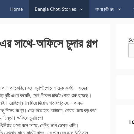
Home
Bangla Choti Stories
বাংলা চটি গল্প
এর সাথে-অফিসে চুদার গল্প
Se
প একা একা কেবিনে বসে ল্যাপটপে মেল চেক করছি। যাদের
 বৃষ্টি এখন কমেনি, সেই বিকেল চারটে থেকে শুরু হয়েছে।
েই। রেজিগ্নেশান দিয়ে দিয়েছি গত সপ্তাহে, এক বড়
িছু দিনের মধ্যে। বেড় হতে হবে আমাকে, ঘোরার চেয়ে বড় কথা
ড় চিন্তা। অফিসে চুদার গল্প
T
ইঞ্জিনিয়ার গুলো বসে আছে, বেশির ভাগ ডেস্ক খালি।
়ি দেখলাম সাড়ে সাতটা বাজে, এর পরে বের হলে নৈনিতাল