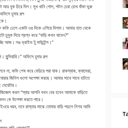
া আর বুক চিরে দিল। মুখ খানি গোল, পটল চেরা চোখ বাঁকা ভুরু
ফিসে চুদার গল্প
 কে।
ে কফি ঢেলে একটা ওর দিকে এগিয়ে দিলাম। আমার হাত থেকে
োটো চুমুক দিয়ে প্রশ্ন করে “বাড়ি কখন যাবেন?”
চ্ছি আজ। লঙ ড্রাইভ টু মাউন্টেন্স।”
 মুন্সিয়ারি।” অফিসে চুদার গল্প
বে না, কফি শেষ করে বেড়িয়ে পরা যাক। রাকস্যাক, ক্যামেরা,
র ঘোরার জিনিস গুলো অপেক্ষা করছে। আমার সাথে সাথে হাটতে
ে মেয়েটার।
 জিজ্ঞেস করল “স্যার আপনি যখন বের হবেন আমাকে বাড়িতে
বেদন কে উপেক্ষা করতে পারে।
য়ে ধরব, তবে রাস্তার মাঝে তোমার বাড়ি পড়লে নিশয় আমি
T
প
মার বাড়ি কোথায়?”