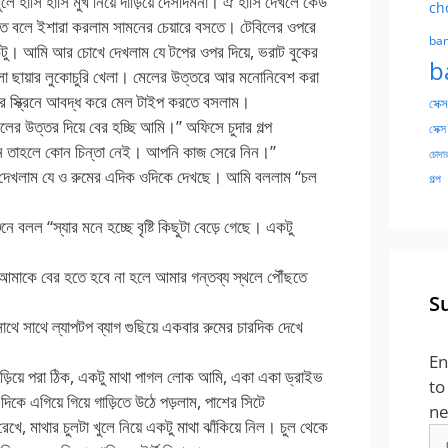
ে হাসি হাসি মুখ নিয়ে দাঁড়িয়ে দেসদিমনা। ঐ হাসি দেখলে কেউ
ch
তে বলে ইশারা করলাম সামনের চেয়ারে বসতে। টেবিলের ওপরে
ban
একটু। আমি আর চোখে দেখলাম যে টপের ওপর দিয়ে, ভরাট বুকের
b
ো ছায়ার লুকোচুরি খেলা। মেলের উত্তরে আর মনোনিবেশ করা
পের স্ক্রিনে আবদ্ধ করে মেল টাইপ করতে বসলাম।
সেক্স
র উত্তর দিয়ে বের হচ্ছি আমি।” অফিসে চুদার গল্প
সেক্স
বেন তাহলে কোন চিন্তা নেই। আপনি কাজ সেরে নিন।”
চোদার
য়ে দেখলাম যে ও রুমের এদিক ওদিকে দেখছে। আমি বললাম “চল
গল্প
নে বলল “স্যার মনে হচ্ছে বৃষ্টি কিছুটা বেড়ে গেছে। একটু
আমাকে বের হতে হবে না হলে আমার গন্তব্য স্থলে পৌঁছতে
S
সাথে সাথে ল্যাপটপ ব্যাগ গুছিয়ে একবার রুমের চারদিক দেখে
En
ে বেড়িয়ে পরা ঠিক, একটু মাথা পাগল লোক আমি, একা একা ড্রাইভ
to
ের দিকে এগিয়ে গিয়ে গাড়িতে উঠে পড়লাম, পাশের সিটে
ne
েখে, মাথার চুলটা খুলে নিয়ে একটু মাথা ঝাঁকিয়ে নিল। চুল থেকে
Em