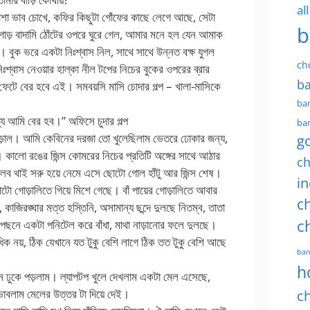
al
াশা ভাব চোখে, কফির কিছুটা গোঁফের কাছে লেগে আছে, সেটা
b
াড় বাদামি ঠোঁটের ওপরে ঘুরে গেল, আমার মনে হল যেন আমাক
েটা। বুক ভরে একটা নিঃশ্বাস নিল, সাথে সাথে উন্নত বক্ষ যুগল
ch
্বাস নেওয়ার হাল্কা নীল টপের নিচের বুকের ওপরের ব্রার
ba
ন ফেটে বের হবে এই। সমবয়সি মাসি চোদার গল্প – খালা-মাসিকে
ban
যে আমি বের হব।” অফিসে চুদার গল্প
ban
বাড়াল। আমি কেবিনের দরজা তো খুলেছিলাম ভেতরে ঢোকার জন্য,
g
। কালো রঙের জিন্স কোমরের নিচের প্রতিটি অঙ্গের সাথে আঠার
ch
েলব থাই সরু হয়ে নেমে এসে ছোটো গোল হাঁটু আর জিন্স শেষ।
in
োটো গোড়ালিতে গিয়ে মিশে গেছে। বাঁ পায়ের গোড়ালিতে আবার
ch
কাজিরঙ্ঘার মত্ত হস্তিনি, অসামান্য ছন্দে দুলছে নিতম্ব, তাতা
c
র পেছনে একটা পনিটেল করে বাঁধা, মাথা নাড়ানোর ফলে দুলছে।
িক নয়, ঠিক যেখানে যত টুকু বেশি লাগে ঠিক তত টুকু বেশি আছে
ban
h
ে ঢুকে পড়লাম। ল্যাপটপ খুলে দেখলাম একটা মেল এসেছে,
াবলাম মেলের উত্তর টা দিয়ে দেই।
ch