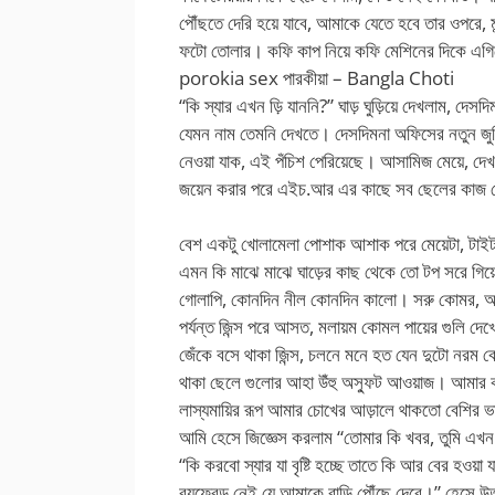
পৌঁছতে দেরি হয়ে যাবে, আমাকে যেতে হবে তার ওপরে, ম
ফটো তোলার। কফি কাপ নিয়ে কফি মেশিনের দিকে এগিয
porokia sex পারকীয়া – Bangla Choti
“কি স্যার এখন ড়ি যাননি?” ঘাড় ঘুড়িয়ে দেখলাম, দেসদি
যেমন নাম তেমনি দেখতে। দেসদিমনা অফিসের নতুন জুন
নেওয়া যাক, এই পঁচিশ পেরিয়েছে। আসামিজ মেয়ে, দেখত
জয়েন করার পরে এইচ.আর এর কাছে সব ছেলের কাজ যে
বেশ একটু খোলামেলা পোশাক আশাক পরে মেয়েটা, টাইট
এমন কি মাঝে মাঝে ঘাড়ের কাছ থেকে তো টপ সরে গিয়ে 
গোলাপি, কোনদিন নীল কোনদিন কালো। সরু কোমর, অবশ্
পর্যন্ত জিন্স পরে আসত, মলায়ম কোমল পায়ের গুলি দে
জেঁকে বসে থাকা জিন্স, চলনে মনে হত যেন দুটো নরম কোম
থাকা ছেলে গুলোর আহা উঁহু অস্ফুট আওয়াজ। আমার কপ
লাস্যমায়ির রূপ আমার চোখের আড়ালে থাকতো বেশির ভা
আমি হেসে জিজ্ঞেস করলাম “তোমার কি খবর, তুমি এখ
“কি করবো স্যার যা বৃষ্টি হচ্ছে তাতে কি আর বের হ
বয়ফ্রেন্ড নেই যে আমাকে বাড়ি পৌঁছে দেবে।” হেসে উত