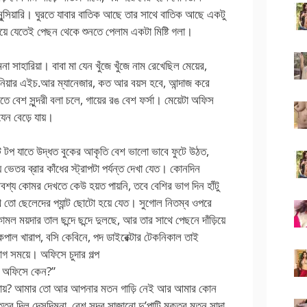
ুন্সিয়ারি। ঘুরতে যাবার বাতিক আছে তার সাথে বাতিক আছে একটু
়ে যেতেই পেছন থেকে শুনতে পেলাম একটা মিষ্টি গলা।
মনা সাহারিয়া। বাবা মা যেন খুঁজে খুঁজে নাম রেখেছিল মেয়ের,
িয়ার এইচ.আর ম্যানেজার, কত আর বয়স হবে, আন্দাজ করে
ে বেশ সুন্দরী বলা চলে, গায়ের রঙ বেশ ফর্সা। মেয়েটা অফিস
ন বেড়ে যায়।
 টপ যাতে উদ্ধত বুকের আকৃতি বেশ ভালো ভাবে ফুটে উঠত,
ভেতর ব্রার কাঁধের স্ট্রাপটা পর্যন্ত দেখা যেত। কোনদিন
য কোমর দেখতে কেউ হয়ত পায়নি, তবে বেশির ভাগ দিন হাঁটু
খে তো ছেলেদের প্যান্ট ছোটো হয়ে যেত। সুগোল নিতম্ব ওপরে
ল ময়দার তাল ছন্দে ছন্দে দুলছে, আর তার সাথে পেছনে দাঁড়িয়ে
াল খারাপ, বসি কেবিনে, পদ ডাইরেক্টার টেকনিকাল তাই
গ সময়ে। অফিসে চুদার গল্প
ন অফিসে কেন?”
ওয়া যায়? আমার তো আর আপনার মতন গাড়ি নেই আর আমার কোন
্তর দিল দেসদিমনা, বেশ সুন্দর সাজানো দু’পাটি মুক্তর মতন সাদা