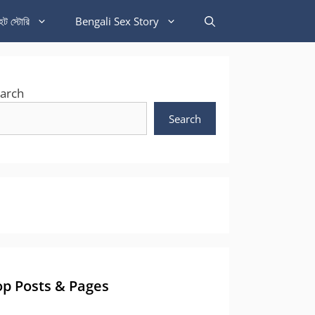
হট স্টোরি
Bengali Sex Story
arch
Search
op Posts & Pages