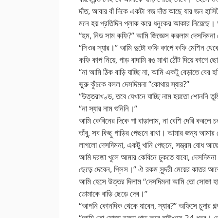
দাঁত, আবার বাঁ দিকে একটা গজ দাঁত আছে যার জন হাসিট
মনে হয় প্রতিদিন প্লাক করে ধনুকের আকার নিয়েছে। অ
“হুম, নিড সাম কফি?” আমি জিজ্ঞেস করলাম দেসদিমনা
“সিওর স্যার।” আমি দুটো কফি কাপে কফি মেশিন থেক
কফি কাপ নিয়ে, গাড় বাদামি রঙ মাখা ঠোঁট দিয়ে কাপে ছ
“না আমি ঠিক বাড়ি যাচ্ছি না, আমি একটু বেড়াতে বের হ
ভুরু কুঁচকে বলল দেসদিমনা “কোথায় স্যার?”
“উত্তরাখণ্ড, তবে যেখানে যাচ্ছি নাম হয়তো শোননি তুমি।
“না স্যার নাম শুনিনি।”
আমি কেবিনের দিকে পা বাড়ালাম, না বেশি দেরি করলে চল
তাঁবু, সব কিছু গাড়ির পেছনে রাখা। আমার জন্য আমা
লাগলো দেসদিমনা, একটু খানি পেছনে, সম্ভ্রম বোধ আছ
আমি দরজা খুলে আমার কেবিনে ঢুকতে যাবো, দেসদিমনা
ছেড়ে দেবেন, প্লিস।” ঐ রকম সুন্দরী মেয়ের কাতর আ
আমি হেসে উত্তর দিলাম “দেসদিমনা আমি তো সোজা হাইও
তোমাকে বাড়ি ছেড়ে দেব।”
“আপনি কোনদিক থেকে যাবেন, স্যার?” অফিসে চুদার গল্
“আমি তো সোজা নয়ডা পাড় করে হাইওয়ে-24 ধরব। তো