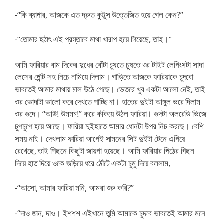
-“কি ব্যাপার, আজকে এত দ্রুত কুট্টুস উত্তেজিত হয়ে গেল কেন?”
-“তোমার হঠাৎ এই প্রস্তাবে মাথা খারাপ হয়ে গিয়েছে, তাই।”
আমি ফারিয়ার বাম দিকের দুধের বোঁটা চুষতে চুষতে ওর টাইট লেগিংসটা সাদা
লেসের পেন্টি সহ নিচে নামিয়ে দিলাম। গাড়িতে আজকে ফারিয়াকে চুদবো
ভাবতেই আমার মাথায় মাল উঠে গেছে। ভেতরে খুব একটা আলো নেই, তাই
ওর ভোদাটা ভালো করে দেখতে পাচ্ছি না। হাতের দুইটা আঙ্গুল ভরে দিলাম
ওর গুদে। “আউ! উমমম!” করে কঁকিয়ে উঠল ফারিয়া। গুদটা অলরেডি ভিজে
চুপচুপে হয়ে আছে। ফারিয়া দুইহাতে আমার ধোনটা উপর নিচ করছে। বেশি
সময় নাই। দেখলাম ফারিয়া আগেই সামনের সিট দুইটা টেনে এগিয়ে
রেখেছে, তাই পিছনে কিছুটা জায়গা হয়েছে। আমি ফারিয়ার পিঠের পিছন
দিয়ে হাত দিয়ে ওকে জড়িয়ে ধরে ঠোঁটে একটা চুমু দিয়ে বললাম,
-“আসো, আমার ফারিয়া মনি, আমরা শুরু করি?”
-“দাও জান, দাও। ইশশশ এইখানে তুমি আমাকে চুদবে ভাবতেই আমার মনে