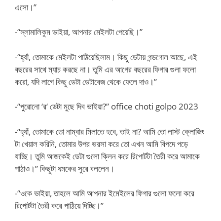
এসো।”
-“স্লামালিকুম ভাইয়া, আপনার মেইলটা পেয়েছি।”
-“হ্যাঁ, তোমাকে মেইলটা পাঠিয়েছিলাম। কিছু ডেটায় গন্ডগোল আছে, এই
বছরের সাথে ম্যাচ করছে না। তুমি এর আগের বছরের ফিগার গুলা ফলো
করো, যদি লাগে কিছু ডেটা ডেটাবেজ থেকে ফেলে দাও।”
-“পুরোনো ‘র‘ ডেটা মুছে দিব ভাইয়া?” office choti golpo 2023
-“হ্যাঁ, তোমাকে তো নাম্বার মিলাতে হবে, তাই না? আমি তো লাস্ট ক্লোজিং
টা খেয়াল করিনি, তোমার উপর ভরসা করে তো এখন আমি বিপদে পড়ে
যাচ্ছি। তুমি আজকেই ডেটা গুলো ক্লিন করে রিপোর্টটা তৈরী করে আমাকে
পাঠাও।” কিছুটা ধমকের সুরে বললেন।
-“ওকে ভাইয়া, তাহলে আমি আপনার ইমেইলের ফিগার গুলো ফলো করে
রিপোর্টটা তৈরী করে পাঠিয়ে দিচ্ছি।”