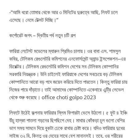
-“আমি ধরো তোমার থেকে আর ৩ মিনিটের দুরুত্বে আছি, লিফট চলে
এসেছে। নেমে টেক্সট দিচ্ছি।”
কর্পোরেট জগৎ – দ্বিতীয় পর্ব নতুন চটি গল্প
ফারিয়া লেটেস্ট মডেলের ম্যারুন প্রিমিও চালায়। ওর বাবা এস. শামসুল
কবির, টেলিকম রেগুলেটরি কমিশনের এনফোর্সমেন্ট অ্যান্ড ইন্সপেকশন–এর
ডিরেক্টর। টেলিকম রেগুলেটরি কমিশন দেশের সব টেলিকম কোম্পানির
সরকারি নিয়ন্ত্রক। উনি চাইলেই ফারিয়াকে দেশের সবচেয়ে বড় টেলিকম
কোম্পানিতে আরো বড় পদে জয়েন করিয়ে দিতে পারতেন। কিন্তু ফারিয়া চায়
নিজের পায়ে দাঁড়াতে। তাই আমাদের কোম্পানিতে একেবারে এন্ট্রি লেভেল
থেকে শুরু করেছে। office choti golpo 2023
লিফটে উঠেই কল্পনায় ফারিয়ার স্লিম ফিগারটা ভেসে উঠলো। ৫ ফুট ৪ ইঞ্চি
উঁচু হাল্কা পাতলা গড়নের ছিপছিপে দেহ। মাথার কোঁকড়া চুল গুলো বেশির
ভাগ সময় সামনে দিয়ে বুকটা ঢেকে রাখার চেষ্টা করে। যদিও ফারিয়ার দুধের
সাইজ ৩২ বি, কিন্তু ওর দেহের সাথে বেশ মানানসই। তবে, ওর শরীরের