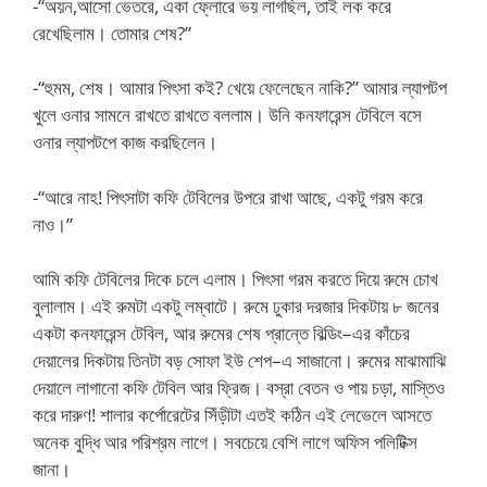
-“অয়ন,আসো ভেতরে, একা ফ্লোরে ভয় লাগছিল, তাই লক করে
রেখেছিলাম। তোমার শেষ?”
-“হুমম, শেষ। আমার পিৎসা কই? খেয়ে ফেলেছেন নাকি?” আমার ল্যাপটপ
খুলে ওনার সামনে রাখতে রাখতে বললাম। উনি কনফারেন্স টেবিলে বসে
ওনার ল্যাপটপে কাজ করছিলেন।
-“আরে নাহ! পিৎসাটা কফি টেবিলের উপরে রাখা আছে, একটু গরম করে
নাও।”
আমি কফি টেবিলের দিকে চলে এলাম। পিৎসা গরম করতে দিয়ে রুমে চোখ
বুলালাম। এই রুমটা একটু লম্বাটে। রুমে ঢুকার দরজার দিকটায় ৮ জনের
একটা কনফারেন্স টেবিল, আর রুমের শেষ প্রান্তে বিল্ডিং–এর কাঁচের
দেয়ালের দিকটায় তিনটা বড় সোফা ইউ শেপ–এ সাজানো। রুমের মাঝামাঝি
দেয়ালে লাগানো কফি টেবিল আর ফ্রিজ। বস্রা বেতন ও পায় চড়া, মাস্তিও
করে দারুণ! শালার কর্পোরেটের সিঁড়ীটা এতই কঠিন এই লেভেলে আসতে
অনেক বুদ্ধি আর পরিশ্রম লাগে। সবচেয়ে বেশি লাগে অফিস পলিটিক্স
জানা।