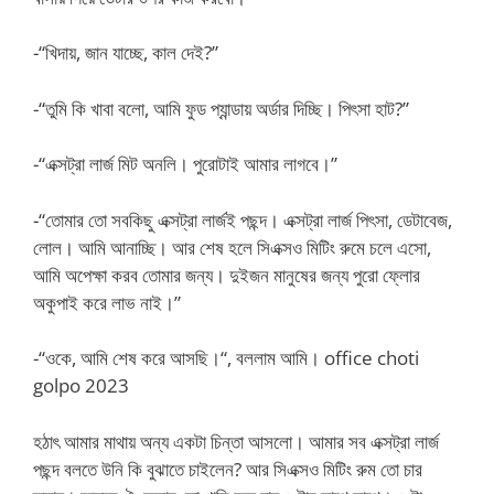
-“খিদায়, জান যাচ্ছে, কাল দেই?”
-“তুমি কি খাবা বলো, আমি ফুড প্যান্ডায় অর্ডার দিচ্ছি। পিৎসা হাট?”
-“এক্সট্রা লার্জ মিট অনলি। পুরোটাই আমার লাগবে।”
-“তোমার তো সবকিছু এক্সট্রা লার্জই পছন্দ। এক্সট্রা লার্জ পিৎসা, ডেটাবেজ,
লোল। আমি আনাচ্ছি। আর শেষ হলে সিএক্সও মিটিং রুমে চলে এসো,
আমি অপেক্ষা করব তোমার জন্য। দুইজন মানুষের জন্য পুরো ফ্লোর
অকুপাই করে লাভ নাই।”
-“ওকে, আমি শেষ করে আসছি।“, বললাম আমি। office choti
golpo 2023
হঠাৎ আমার মাথায় অন্য একটা চিন্তা আসলো। আমার সব এক্সট্রা লার্জ
পছন্দ বলতে উনি কি বুঝাতে চাইলেন? আর সিএক্সও মিটিং রুম তো চার