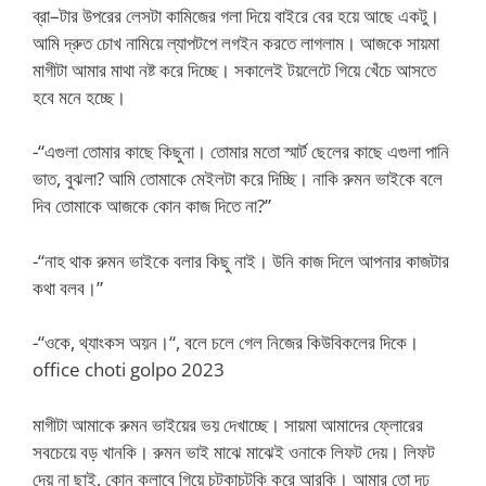
ব্রা–টার উপরের লেসটা কামিজের গলা দিয়ে বাইরে বের হয়ে আছে একটু।
আমি দ্রুত চোখ নামিয়ে ল্যাপটপে লগইন করতে লাগলাম। আজকে সায়মা
মাগীটা আমার মাথা নষ্ট করে দিচ্ছে। সকালেই টয়লেটে গিয়ে খেঁচে আসতে
হবে মনে হচ্ছে।
-“এগুলা তোমার কাছে কিছুনা। তোমার মতো স্মার্ট ছেলের কাছে এগুলা পানি
ভাত, বুঝলা? আমি তোমাকে মেইলটা করে দিচ্ছি। নাকি রুমন ভাইকে বলে
দিব তোমাকে আজকে কোন কাজ দিতে না?”
-“নাহ থাক রুমন ভাইকে বলার কিছু নাই। উনি কাজ দিলে আপনার কাজটার
কথা বলব।”
-“ওকে, থ্যাংকস অয়ন।“, বলে চলে গেল নিজের কিউবিকলের দিকে।
office choti golpo 2023
মাগীটা আমাকে রুমন ভাইয়ের ভয় দেখাচ্ছে। সায়মা আমাদের ফ্লোরের
সবচেয়ে বড় খানকি। রুমন ভাই মাঝে মাঝেই ওনাকে লিফট দেয়। লিফট
দেয় না ছাই, কোন ক্লাবে গিয়ে চটকাচটকি করে আরকি। আমার তো দৃঢ়