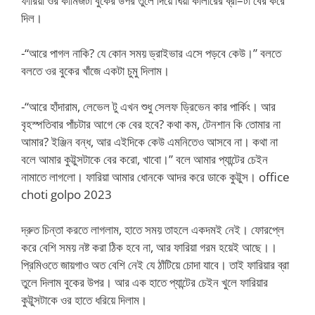
ফারিয়া ওর কামিজটা বুকের উপর তুলে দিয়ে ঘিয়া কালারের ব্রা–টা বের করে
দিল।
-“আরে পাগল নাকি? যে কোন সময় ড্রাইভার এসে পড়বে কেউ।” বলতে
বলতে ওর বুকের খাঁজে একটা চুমু দিলাম।
-“আরে হাঁদারাম, লেভেল টু এখন শুধু সেলফ ড্রিভেন কার পার্কিং। আর
বৃহস্পতিবার পাঁচটার আগে কে বের হবে? কথা কম, টেনশান কি তোমার না
আমার? ইঞ্জিন বন্ধ, আর এইদিকে কেউ এমনিতেও আসবে না। কথা না
বলে আমার কুট্টুসটাকে বের করো, খাবো।” বলে আমার প্যান্টের চেইন
নামাতে লাগলো। ফারিয়া আমার ধোনকে আদর করে ডাকে কুট্টুস। office
choti golpo 2023
দ্রুত চিন্তা করতে লাগলাম, হাতে সময় তাহলে একদমই নেই। ফোরপ্লে
করে বেশি সময় নষ্ট করা ঠিক হবে না, আর ফারিয়া গরম হয়েই আছে।।
প্রিমিওতে জায়গাও অত বেশি নেই যে ঠাঁটিয়ে চোদা যাবে। তাই ফারিয়ার ব্রা
তুলে দিলাম বুকের উপর। আর এক হাতে প্যান্টের চেইন খুলে ফারিয়ার
কুট্টুসটাকে ওর হাতে ধরিয়ে দিলাম।