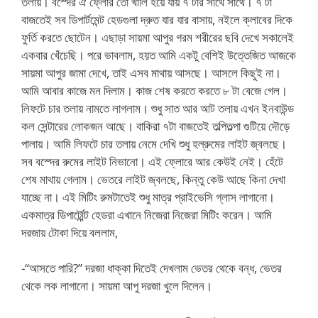
তলায়। বস্দের ঐ ফ্লোর তো খালি হয়ে যায় ৭ টার সাথে সাথে। ৭ টা
বাজতেই সব ডিপার্টমেন্ট হেডগুলা দ্রুত যার যার বাসায়, নইলে ক্লাবের দিকে
ফুর্তি করতে ছোটেন। এছাড়া সায়মা আপুর গরম শরীরের ছবি দেখে সকালেই
একবার খেঁচেছি। পরে ভাবলাম, হয়ত আমি একটু বেশিই উত্তেজিত আজকে
সায়মা আপুর জামা দেখে, তাই এসব মাথায় আসছে। আসলে কিছুই না।
আমি আবার কাজে মন দিলাম। কাজ শেষ করতে করতে ৮ টা বেজে গেল।
লিফটে চার তলায় নামতে লাগলাম। শুধু সাত আর আট তলায় এখন ইনবাউন্ড
কল সেন্টারের লোকজন আছে। বাকিরা ৭টা বাজতেই তল্পিতল্পা গুটিয়ে দৌড়ে
পালায়। আমি লিফটে চার তলায় নেমে দেখি শুধু হল্রুমের লাইট জ্বলছে।
সব বস্দের রুমের লাইট নিভানো। এই ফ্লোরে আর কেউই নেই। হেঁটে
শেষ মাথায় গেলাম। ভেতরে লাইট জ্বলছে, কিন্তু কেউ আছে কিনা দেখা
যাচ্ছে না। এই মিটিং রুমটাতেই শুধু মাত্র প্রাইভেসি গ্লাস লাগানো।
একমাত্র ডিপার্ট্মেন্ট হেডরা এখানে নিজেরা নিজেরা মিটিং করেন। আমি
দরজায় টোকা দিয়ে বললাম,
-“আসতে পারি?” দরজা ধাক্কা দিতেই দেখলাম ভেতর থেকে বন্ধ, ভেতর
থেকে লক লাগানো। সায়মা আপু দরজা খুলে দিলেন।