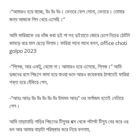
-“আমারও হয়ে যাচ্ছে, উঃ উঃ উঃ। ভেতরে ফেল সোনা, ভেতরে। তোমার
জন্য আজকে পিল খেয়ে এসেছি।”
আমি ফারিয়াকে ওর ভাঁজ করা দুই পা সহ দুইহাতে জোরে চেপে নিচের ঠোটটা
কামড়ে ধরে মাল ছেড়ে দিলাম। ফারিয়া সাথে সাথে বলল, office choti
golpo 2023
-“প্লিজ, আর একটু, থেমো না। আমারও হয়ে এসেছে, প্লিজ।” আমি
দুজনের রসে পিছলে কাদা হয়ে যাওয়া গুদে আরও কয়েকবার ঠাপাতেই ফারিয়া
শক্ত হয়ে বেঁকিয়ে গেল,
-“আহঃ আহঃ উঃ উঃ উঃ উঃ উঃ উমমম আহঃ” ওর অর্গাজম হতেই নেতিয়ে
গেল।
আমি তাড়াতাড়ি গাড়ির পিছনের টিস্যুর বক্স থেকে পটাপট টিস্যু বের করে ওর
গুদ আর আমার বাড়াটা পরিষ্কার করে নিয়ে বললাম,