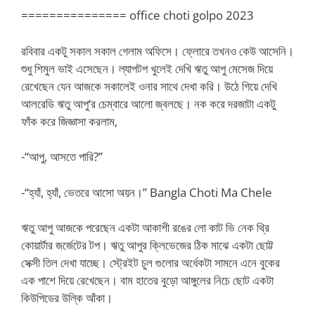
=============== office choti golpo 2023
রবিবার একটু সকাল সকাল গেলাম অফিসে। ফ্লোরে তখনও কেউ আসেনি।
শুধু শিমুল ভাই এসেছেন। ল্যাপটপ খুলেই দেখি ঋতু আপু মেসেজ দিয়ে
রেখেছেন যেন আজকে সকালেই ওনার সাথে দেখা করি। উঠে গিয়ে দেখি
আলরেডি ঋতু আপু‘র চেম্বারে আলো জ্বলছে। নক করে দরজাটা একটু
ফাঁক করে জিজ্ঞাসা করলাম,
-“আপু, আসতে পারি?”
-“হ্যাঁ, হ্যাঁ, ভেতরে আসো অয়ন।” Bangla Choti Ma Chele
ঋতু আপু আজকে পরেছেন একটা আকাশী রঙের লো কাট ভি নেক থ্রি
কোয়ার্টার জর্জেটের টপ। ঋতু আপুর ক্লিভেজের ঠিক মাঝে একটা ছোট্ট
সেক্সী তিল দেখা যাচ্ছে। স্ট্রেইট চুল গুলোর অর্ধেকটা সামনে এনে বুকের
এক পাশে দিয়ে রেখেছেন। বাম হাতের বুড়ো আঙ্গুলের নিচে ছোট একটা
কিউপিডের উল্কি আঁকা।