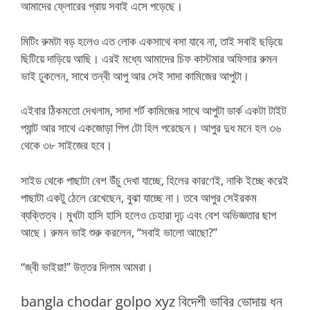
আমাদের ফ্লোরের প্রায় সবাই এসে পড়েছে।
মিটিং রুমটা বড় হলেও এত লোক একসাথে বসা যাবে না, তাই সবাই ছড়িয়ে
ছিটিয়ে দাড়িয়ে আছি। এরই মধ্যে আমাদের চিফ কাস্টমার অফিসার রুমন
ভাই ঢুকলেন, সাথে তন্বী আপু আর সেই সাদা কামিজের আপুটা।
এইবার ঠিকমতো দেখলাম, সাদা শর্ট কামিজের সাথে আপুটা ডার্ক একটা টাইট
প্যান্ট আর সাথে একজোড়া পিপ টো হিল পরেছেন। আপুর দুধ মনে হল ৩৬
থেকে ৩৮ সাইজের হবে।
সাইড থেকে পাছাটা বেশ উঁচু দেখা যাচ্ছে, হিলের কারণেই, নাকি ইচ্ছে করেই
পাছাটা একটু ঠেলে রেখেছেন, বুঝা যাচ্ছে না। তবে আপুর সেইরকম
ব্যক্তিত্ব। মুখটা হাসি হাসি হলেও চেহারা দৃঢ় এবং বেশ অভিজ্ঞতার ছাপ
আছে। রুমন ভাই শুরু করলেন, “সবাই ভালো আছো?”
“জ্বী ভাইয়া!” উত্তর দিলাম আমরা।
bangla chodar golpo xyz বিদেশী ভাবির ভোদায় ধন