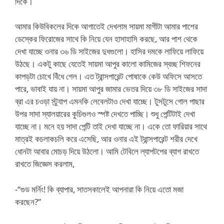
দিকে।
আমার কিউবিকলের দিকে আগাতেই দেখলাম সায়মা মাগীটা আমার পাশের
ডেস্কের ফিরোজের সাথে কি নিয়ে যেন হাসাহাসি করছে, আর পাশ থেকে
দেখা যাচ্ছে ওনার ৩৬ ডি সাইজের দুধগুলো। হাসির দমকে লাফিয়ে লাফিয়ে
উঠছে। একটু কাছে যেতেই সায়মা আপুর কালো কামিজের স্বচ্ছ শিফনের
কাপড়টা চোখে বিঁধে গেল। এত ট্রান্সপারেন্ট পোষাকে কেউ অফিসে আসতে
পারে, ভাবাই যায় না। সায়মা আপুর জামার ভেতর দিয়ে ৩৮ ডি সাইজের সাদা
ব্রা এর চওড়া স্ট্র্যাপ এমনকি লেবেলটাও দেখা যাচ্ছে। টুসটুসে গোল পাছার
উপর সাদা স্যালয়ারের কুচিগুলও স্পষ্ট দেখতে পাচ্ছি। শুধু পেন্টিটাই দেখা
যাচ্ছে না। মনে হয় সাদা পেন্টি তাই দেখা যাচ্ছে না। একে তো ফারিয়ার সাথে
মাত্রই কচলাকচলি করে এসেছি, আর ওনার এই ট্রান্সপারেন্ট শরীর দেখে
ধোনটা আবার মোচড় দিয়ে উঠলো। আমি টেবিলে ল্যাপটপের ব্যাগ রাখতে
রাখতে জিজ্ঞেস করলাম,
-“গুড মর্নিং! কি ব্যাপার, সাতসকালেই আপনারা কি নিয়ে এতো মজা
করছেন?”