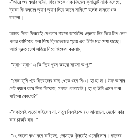
-“আরে শুন মজার ঘটনা, ফিরোজকে এক ফিমেল ক্লায়েন্ট নাকি বলেছে,
ট্যাকা কি বলদের ড্যাশ ড্যাশ দিয়ে আসে নাকি?” বলেই হাসতে শুরু
করলো।
আমার দিকে ফিরতেই দেখলাম পাতলা জর্জেটের ওড়নার নিচ দিয়ে ডিপ নেক
গলার কামিজের গলা দিয়ে ক্লিভেজের প্রায় এক ইঞ্চি মত দেখা যাচ্ছে।
আমি দ্রুত চোখ সরিয়ে নিয়ে জিজ্ঞেস করলাম,
-“ড্যাশ ড্যাশ এ কি দিয়ে পুরন করবো সায়মা আপু?”
-“সেটা তুমি পরে ফিরোজের কাছ থেকে শুনে নিও। হা হা হা। উফ আমার
পেট ব্যাথে করে দিলা ফিরোজ, সকাল বেলাতেই। হা হা উনি এমন কথা
পাইলো কোথায়?”
-“সকালেই এতো হাইসেন না, নতুন সিএইচআরও আসছেন, দেখেন কার
কার চাকরি যায়।”
-“ও, ভালো কথা মনে করিয়েছ, তোমাকে খুঁজতেই এসেছিলাম। কাজের