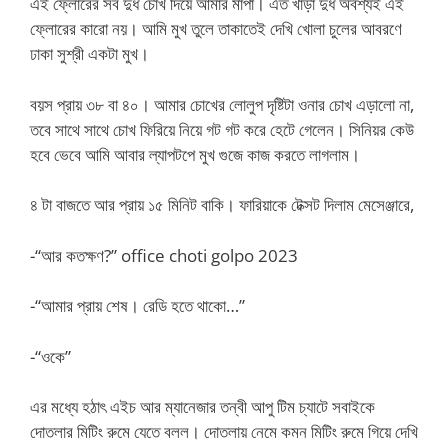
এই ফ্লোরের সব দুধ চোখ দিয়ে আমার মাপা। এত খাড়া দুধ অবশ্যই এই
ফ্লোরের কারো নয়। আমি মুখ তুলে তাকাতেই দেখি খোলা চুলের আবরণে
ঢাকা সুশ্রী একটা মুখ।
বয়স প্রায় ৩৮ বা ৪০। আমার চোখের লোলুপ দৃষ্টিটা ওনার চোখ এড়ালো না,
তবে সাথে সাথে চোখ ফিরিয়ে নিয়ে গট গট করে হেটে গেলেন। সিনিয়র কেউ
হবে ভেবে আমি আবার ল্যাপটপে মুখ গুজে কাজ করতে লাগলাম।
৪ টা বাজতে আর প্রায় ১৫ মিনিট বাকি। ফারিয়াকে টেক্সট দিলাম মেসেঞ্জারে,
-“আর কতক্ষণ?” office choti golpo 2023
-“আমার প্রায় শেষ। রেডি হতে থাকো…”
-“ওকে”
এর মধ্যে হঠাৎ এইচ আর ম্যানেজার তন্বী আপু টিম চ্যাটে সবাইকে
দোতলার মিটিং রুমে যেতে বলল। দোতলায় নেমে কমন মিটিং রুমে গিয়ে দেখি