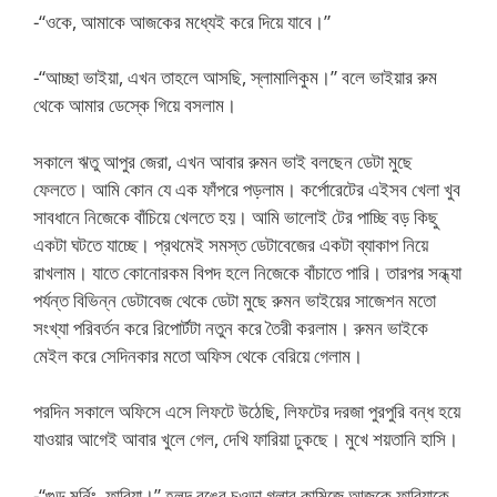
-“ওকে, আমাকে আজকের মধ্যেই করে দিয়ে যাবে।”
-“আচ্ছা ভাইয়া, এখন তাহলে আসছি, স্লামালিকুম।” বলে ভাইয়ার রুম
থেকে আমার ডেস্কে গিয়ে বসলাম।
সকালে ঋতু আপুর জেরা, এখন আবার রুমন ভাই বলছেন ডেটা মুছে
ফেলতে। আমি কোন যে এক ফাঁপরে পড়লাম। কর্পোরেটের এইসব খেলা খুব
সাবধানে নিজেকে বাঁচিয়ে খেলতে হয়। আমি ভালোই টের পাচ্ছি বড় কিছু
একটা ঘটতে যাচ্ছে। প্রথমেই সমস্ত ডেটাবেজের একটা ব্যাকাপ নিয়ে
রাখলাম। যাতে কোনোরকম বিপদ হলে নিজেকে বাঁচাতে পারি। তারপর সন্ধ্যা
পর্যন্ত বিভিন্ন ডেটাবেজ থেকে ডেটা মুছে রুমন ভাইয়ের সাজেশন মতো
সংখ্যা পরিবর্তন করে রিপোর্টটা নতুন করে তৈরী করলাম। রুমন ভাইকে
মেইল করে সেদিনকার মতো অফিস থেকে বেরিয়ে গেলাম।
পরদিন সকালে অফিসে এসে লিফটে উঠেছি, লিফটের দরজা পুরপুরি বন্ধ হয়ে
যাওয়ার আগেই আবার খুলে গেল, দেখি ফারিয়া ঢুকছে। মুখে শয়তানি হাসি।
-“গুড মর্নিং, ফারিয়া।” হলুদ রঙের চওড়া গলার কামিজে আজকে ফারিয়াকে