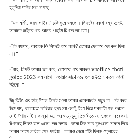
হলুদিয়া পাখির মত লাগছে।
-“গুড মর্নিং, অয়ন ভাইয়া!” ঢঙ্গি সুরে বললো। লিফটের দরজা বন্ধ হতেই
আমাকে জড়িয়ে ধরে আমার পাছাটা টিপতে লাগলো।
-“কি ব্যাপার, আজকে কি লিফটে হবে নাকি? তোমার ফ্লোরে তো কল দিলা
না।”
-“নাহ, লিফট আমার ভয় করে, তোমাকে ধরে থাকলে ভয়office choti
golpo 2023 কম লাগে। তোমার সাথে তের তলায় উঠে একতলা হেঁটে
উঠবো।”
উঁচু বিল্ডিং এর হাই স্পিড লিফট গুলো আমার একেবারেই পছন্দ না। চট করে
উঠে যায়, ভালমতো ফারিয়ার দুধগুলো একটু টিপে দিয়ে সকালটা শুরু করবো
সেই উপায় নাই। হাল্কা করে ওর ঘাড়ে চুমু দিতে দিতে ওর দুধগুলা কয়েকবার
টিপতেই লিফট চলে এলো তের তলায়। জামা ঠিক করে চুলগুলো সামনে দিয়ে
আমার আগে বেরিয়ে গেল ফারিয়া। আমিও নেমে হাঁটা দিলাম ফ্লোরের