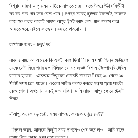
বিশ্বাস সায়মা আপু রুমন ভাইকে লাগাতে দেয়। যাতে উপরে উঠার সিঁড়ীটা
তর তর করে পার হয়ে যেতে পারে। লগইন করেই ছুটলাম টয়লেটে, আজকে
কাজ শুরু করার আগেই সায়মা আপুর ইন্সটাগ্রাম দেখে মাল খালাস করে
আসতে হবে, নইলে কাজে মন বসাতে পারবো না।
কর্পোরেট জগৎ – চতুর্থ পর্ব
সায়মার বাচ্চা যে আমাকে কি একটা কাজ দিল! মিনিমাম দশটা ভিন্ন ডেটাবেজ
থেকে ডেটা নিয়ে প্রায় ৫০ মিলিয়ন রো এর একটা বিশাল টেম্পোরারি টেবিল
বানাতে হয়েছে। একেকটা সিকুয়েল কোয়েরি চালাতে গিয়েই ১০ থেকে ১৫
মিনিট সময় চলে যাচ্ছে। এগুলো সাইজ করতে করতে সন্ধ্যা প্রায় সাতটা
বেজে গেল। এখনোও একটু কাজ বাকি। আমি সায়মা আপুর ফোনে টেক্সট
দিলাম,
-“আপু, অনেক বড় ডেটা, সময় লাগছে, কালকে দুপুরে দেই?”
-“প্লিজ অয়ন, আজকে কিছুটা সময় লাগলেও শেষ করে দাও। আমি রাতে
বাসায় গিয়ে ডেটার উপর কাজ করবো।”