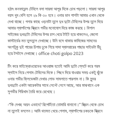
হঠাৎ কনফারেন্স টেবিলে বসা সায়মা আপুর দিকে চোখ পড়লো। সায়মা আপুর
বয়স খুব বেশি হলে ২৯ কি ৩০ হবে। ওনার ডান পাশটা আমার এখান থেকে
দেখা যাচ্ছে। গলার কাছে ওড়নাটা তুলে দুধ দুটো টেবিলের উপর তুলে দিয়ে
আমার ল্যাপটপের স্ক্রিনে গভীর মনোযোগ দিয়ে কাজ করছে। বিশাল
সাইজের দুধদুটো টেবিলের উপর চাপ খেয়ে টাইট হয়ে থাকলেও, জেলো
কাস্টার্ডের মত তুলতুলে দেখাচ্ছে। উনি বসে থাকায় কামিজের সামনের
অংশটুকু দুই পায়ের চিপায় ঢুকে গিয়ে সাদা স্যালয়ারের পাছার সাইডটা উঁচু
হয়ে টসটসে দেখাচ্ছে। office choti golpo 2023
টিং করে মাইক্রোওয়েভের আওয়াজ হতেই আমি দুটো প্লেটে করে গরম
স্লাইস নিয়ে গেলাম টেবিলের দিকে। পিছন দিয়ে যাওয়ার সময় একটু ঝুঁকে
ওনার গভীর ক্লিভেজটা দেখার লোভ সামলাতে পারলাম না। কি সুন্দর
দুধদুটো একটা আরেকটার সাথে লেপ্টে লেগে আছে, আর মাঝখানে এক
সুগভীর গিরিখাদ তৈরি করে রেখেছে।
-“কি দেখছ অয়ন এভাবে? রিপোর্টতো তোমারি বানানো।” স্ক্রিন থেকে চোখ
না তুলেই বললেন। আমি থতমত খেয়ে গেলাম, ল্যাপটপের চকচকে স্ক্রিনে