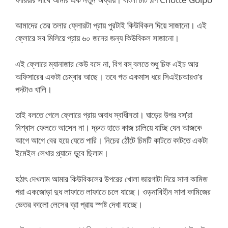
আমাদের তের তলার ফ্লোরটা প্রায় পুরটাই কিউবিকল দিয়ে সাজানো। এই
ফ্লোরে সব মিলিয়ে প্রায় ৬০ জনের জন্য কিউবিকল সাজানো।
এই ফ্লোরে ম্যানাজার কেউ বসে না, বিগ বস্ বলতে শুধু চিফ এইচ আর
অফিসারের একটা চেম্বার আছে। তবে গত একমাস ধরে সিএইচআরও‘র
পদটাও খালি।
তাই বলতে গেলে ফ্লোরে প্রায় অবাধ স্বাধীনতা। ঘাড়ের উপর বস্’রা
নিশ্বাস ফেলতে আসেন না। দ্রুত হাতে কাজ চালিয়ে যাচ্ছি যেন আজকে
আগে আগে বের হয়ে যেতে পারি। নিচের ঠোঁটে চিমটি কাটতে কাটতে একটা
ইমেইল লেখার প্ল্যানে ডুবে ছিলাম।
হঠাৎ দেখলাম আমার কিউবিকলের উপরের খোলা জায়গাটা দিয়ে সাদা কামিজ
পরা একজোড়া দুধ লাফাতে লাফাতে চলে যাচ্ছে। ওড়নাবিহীন সাদা কামিজের
ভেতর কালো লেসের ব্রা প্রায় স্পষ্ট দেখা যাচ্ছে।