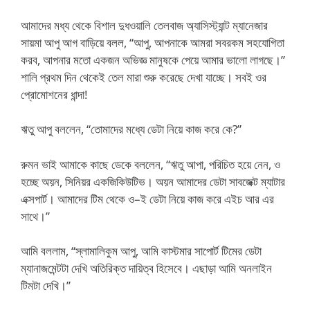
আমাদের মধ্য থেকে বিশাল দুধওয়ালি তেলবাজ অ্যাসিস্ট্যান্ট ম্যানেজার
সায়মা আপু আগ বাড়িয়ে বলল, “আপু, আপনাকে আমরা সবরকম সহযোগিতা
করব, আপনার মতো একজন অভিজ্ঞ মানুষকে পেয়ে আমার ভালো লাগছে।”
শালি প্রথম দিন থেকেই তেল মারা শুরু করেছে দেখা যাচ্ছে। সবই ওর
প্রোমোশনের ধান্দা!
ঋতু আপু বললেন, “তোমাদের মধ্যে ডেটা নিয়ে কাজ করে কে?”
রুমন ভাই আমাকে কাছে ডেকে বললেন, “ঋতু আপা, পরিচিত হয়ে নেন, ও
হচ্ছে অয়ন, সিনিয়র একজিকিউটিভ। অয়ন আমাদের ডেটা সাবজেক্ট ম্যাটার
এক্সপার্ট। আমাদের টিম থেকে ও–ই ডেটা নিয়ে কাজ করে এইচ আর এর
সাথে।”
আমি বললাম, “স্লামালিকুম আপু, আমি কাস্টমার সাপোর্ট টিমের ডেটা
ম্যানাজমেন্টটা দেখি অতিরিক্ত দায়িত্ব হিসেবে। এছাড়া আমি অনলাইন
টিমটা দেখি।”