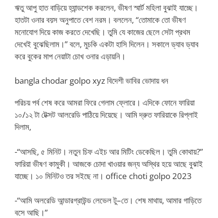
ঋতু আপু হাত বাড়িয়ে হ্যান্ডশেক করলেন, ভীষণ স্মার্ট মহিলা বুঝাই যাচ্ছে।
হাতটা ওনার বয়স অনুপাতে বেশ নরম। বললেন, “তোমাকে তো ভীষণ
মনোযোগ দিয়ে কাজ করতে দেখেছি। তুমি যে কাজের ছেলে সেটা প্রথম
দেখেই বুঝেছিলাম।” বলে, মুচকি একটা হাসি দিলেন। সকালে ড্যাব ড্যাব
করে বুকের মাপ নেয়াটা চোখ ওনার এড়ায়নি।
bangla chodar golpo xyz বিদেশী ভাবির ভোদায় ধন
পরিচয় পর্ব শেষ করে আমরা ফিরে গেলাম ফ্লোরে। এদিকে ফোনে ফারিয়া
১০/১২ টা টেক্সট আলরেডি পাঠিয়ে দিয়েছে। আমি দ্রুত ফারিয়াকে রিপ্লাই
দিলাম,
-“আসছি, ৫ মিনিট। নতুন চিফ এইচ আর মিটিং ডেকেছিল। তুমি কোথায়?”
ফারিয়া ভীষণ কামুকী। আজকে চোদা খাওয়ার জন্য অস্থির হয়ে আছে বুঝাই
যাচ্ছে। ১০ মিনিটও তর সইছে না। office choti golpo 2023
-“আমি অলরেডি আন্ডারগ্রাউন্ড লেভেল টু–তে। শেষ মাথায়, আমার গাড়িতে
বসে আছি।”