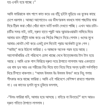
হয় এখনি হয়ে যাচ্ছে।”
আমি ফারিয়াকে বাম পাশে কাত করে ওর হাঁটু দুইটা মুড়িয়ে ওর বুকের কাছে
চেপে ধরলাম। আবছা আলোতেও ওর ভীষণরকম ধবধবে সাদা পাছাটার মাঝ
দিয়ে ট্রিম করা খোঁচা খোঁচা বালে ভর্তি গুদটা দেখতে পাচ্ছি। এখন আর চাটা–
চাটির সময় নাই, তাই, দ্রুত হাতে প্যান্ট আর আন্ডারওয়ারটা নামিয়ে দিয়ে
আমার ডান হাঁটুটা ভাজ করে ওর পিঠের পিছনে নিয়ে গেলাম। গুদের মুখে
আমার ধোনটা সেট করে একটু চাপ দিতেই প্রায় অর্ধেকটা ঢুকে গেল।
“আউচ্” করে উঠলো ফারিয়া। ও আজকে অনেক গরম হয়ে আছে।
আলোআঁধারির এই পরিবেশে চোদা খাচ্ছে দেখে উত্তেজনায় টান টান হয়ে
আছে। আমি ওকে পাশ ফিরিয়ে দ্রুত লয়ে ঠাপাতে লাগলাম আর একহাতে
ওর বাম দুধ আর ওর শরীরের নিচ দিয়ে হাত নিয়ে গিয়ে অন্য দুধটা সর্বশক্তি
দিয়ে টিপতে থাকলাম। “আমম উমমম উঃ উমমম উফঃ” করে নিচু গলায়
শীৎকার করে যাচ্ছে ফারিয়া। আমি এই পরিবেশে বেশিক্ষণ রাখতে পারলাম
না। ওর কানের দুলটা মুখে ঢুকিয়ে বললাম,
-“উফঃ ফারিয়া মনি, আমার হয়ে আসছে। বাইরে না ভিতরে?” বলে আরও
দ্রুত গতিতে ঠাপাতে লাগলাম।