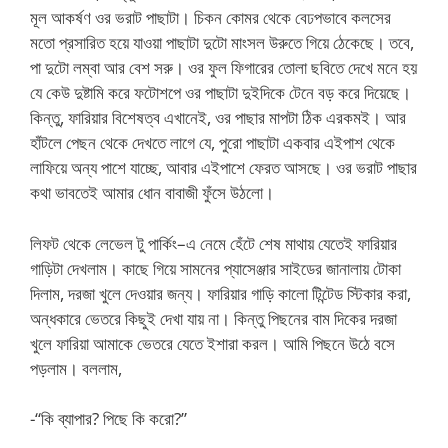
মূল আকর্ষণ ওর ভরাট পাছাটা। চিকন কোমর থেকে বেঢপভাবে কলসের
মতো প্রসারিত হয়ে যাওয়া পাছাটা দুটো মাংসল উরুতে গিয়ে ঠেকেছে। তবে,
পা দুটো লম্বা আর বেশ সরু। ওর ফুল ফিগারের তোলা ছবিতে দেখে মনে হয়
যে কেউ দুষ্টামি করে ফটোশপে ওর পাছাটা দুইদিকে টেনে বড় করে দিয়েছে।
কিন্তু, ফারিয়ার বিশেষত্ব এখানেই, ওর পাছার মাপটা ঠিক এরকমই। আর
হাঁটলে পেছন থেকে দেখতে লাগে যে, পুরো পাছাটা একবার এইপাশ থেকে
লাফিয়ে অন্য পাশে যাচ্ছে, আবার এইপাশে ফেরত আসছে। ওর ভরাট পাছার
কথা ভাবতেই আমার ধোন বাবাজী ফুঁসে উঠলো।
লিফট থেকে লেভেল টু পার্কিং–এ নেমে হেঁটে শেষ মাথায় যেতেই ফারিয়ার
গাড়িটা দেখলাম। কাছে গিয়ে সামনের প্যাসেঞ্জার সাইডের জানালায় টোকা
দিলাম, দরজা খুলে দেওয়ার জন্য। ফারিয়ার গাড়ি কালো টিন্টেড স্টিকার করা,
অন্ধকারে ভেতরে কিছুই দেখা যায় না। কিন্তু পিছনের বাম দিকের দরজা
খুলে ফারিয়া আমাকে ভেতরে যেতে ইশারা করল। আমি পিছনে উঠে বসে
পড়লাম। বললাম,
-“কি ব্যাপার? পিছে কি করো?”