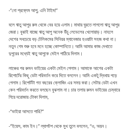
-“নো প্রব্লেম আপু, এনি টাইম!”
বলে ঋতু আপুর রুম থেকে বের হয়ে এলাম। মাথায় ঘুরতে লাগলো ঋতু আপুর
জেরা। বুঝাই যাচ্ছে ঋতু আপু অনেক উঁচু লেভেলের খেলোয়াড়। নাহলে
দেশের সবচেয়ে বড় টেলিকমের সিনিয়র ম্যানেজার হওয়াটা সহজ কথা না।
নতুন গেম শুরু হবে মনে হচ্ছে কোম্পানিতে। আমি আমার কাজ দেখাতে
দুপুরের মধ্যেই ঋতু আপুকে মেইল পাঠিয়ে দিলাম।
লাঞ্চের পর রুমন ভাইয়ের একটা মেইল পেলাম। আমাকে আগের একটা
রিপোর্টের কিছু ডেটা পরিবর্তন করে দিতে বললেন। আমি একটু দ্বিধায় পড়ে
গেলাম। রিপোর্টটা গত বছরের ক্লোজিং এর সময় করা। সেটার ডেটা এখন
কেন পরিবর্তন করতে বলছেন বুঝলাম না। চার তলায় রুমন ভাইয়ের চেম্বারে
গিয়ে দরোজায় টোকা দিলাম,
-“ভাইয়া আসতে পারি?”
-“ইয়েস, কাম ইন।” ল্যাপটপ থেকে মুখ তুলে বললেন, “ও, অয়ন।