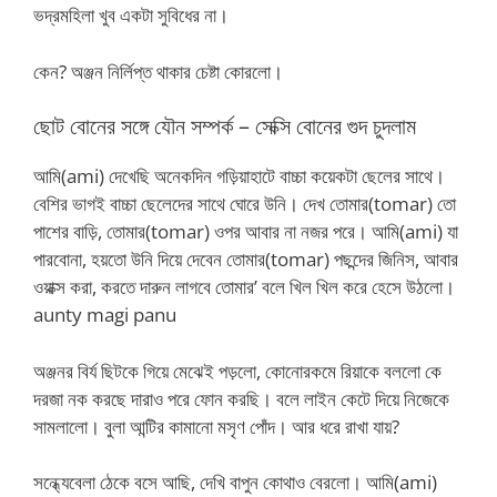
ভদ্রমহিলা খুব একটা সুবিধের না।
কেন? অঞ্জন নির্লিপ্ত থাকার চেষ্টা কোরলো।
ছোট বোনের সঙ্গে যৌন সম্পর্ক – সেক্সি বোনের গুদ চুদলাম
আমি(ami) দেখেছি অনেকদিন গড়িয়াহাটে বাচ্চা কয়েকটা ছেলের সাথে।
বেশির ভাগই বাচ্চা ছেলেদের সাথে ঘোরে উনি। দেখ তোমার(tomar) তো
পাশের বাড়ি, তোমার(tomar) ওপর আবার না নজর পরে। আমি(ami) যা
পারবোনা, হয়তো উনি দিয়ে দেবেন তোমার(tomar) পছন্দের জিনিস, আবার
ওয়াক্স করা, করতে দারুন লাগবে তোমার’ বলে খিল খিল করে হেসে উঠলো।
aunty magi panu
অঞ্জনর বির্য ছিটকে গিয়ে মেঝেই পড়লো, কোনোরকমে রিয়াকে বললো কে
দরজা নক করছে দারাও পরে ফোন করছি। বলে লাইন কেটে দিয়ে নিজেকে
সামলালো। বুলা আন্টির কামানো মসৃণ পোঁদ। আর ধরে রাখা যায়?
সন্ধ্যেবেলা ঠেকে বসে আছি, দেখি বাপুন কোথাও বেরলো। আমি(ami)