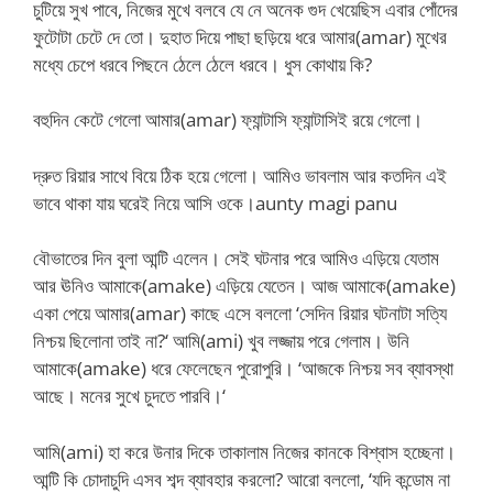
চুটিয়ে সুখ পাবে, নিজের মুখে বলবে যে নে অনেক গুদ খেয়েছিস এবার পোঁদের
ফুটোটা চেটে দে তো। দুহাত দিয়ে পাছা ছড়িয়ে ধরে আমার(amar) মুখের
মধ্যে চেপে ধরবে পিছনে ঠেলে ঠেলে ধরবে। ধুস কোথায় কি?
বহুদিন কেটে গেলো আমার(amar) ফ্যান্টাসি ফ্যান্টাসিই রয়ে গেলো।
দ্রুত রিয়ার সাথে বিয়ে ঠিক হয়ে গেলো। আমিও ভাবলাম আর কতদিন এই
ভাবে থাকা যায় ঘরেই নিয়ে আসি ওকে।aunty magi panu
বৌভাতের দিন বুলা আন্টি এলেন। সেই ঘটনার পরে আমিও এড়িয়ে যেতাম
আর ঊনিও আমাকে(amake) এড়িয়ে যেতেন। আজ আমাকে(amake)
একা পেয়ে আমার(amar) কাছে এসে বললো ‘সেদিন রিয়ার ঘটনাটা সত্যি
নিশ্চয় ছিলোনা তাই না?‘ আমি(ami) খুব লজ্জায় পরে গেলাম। উনি
আমাকে(amake) ধরে ফেলেছেন পুরোপুরি। ‘আজকে নিশ্চয় সব ব্যাবস্থা
আছে। মনের সুখে চুদতে পারবি।‘
আমি(ami) হা করে উনার দিকে তাকালাম নিজের কানকে বিশ্বাস হচ্ছেনা।
আন্টি কি চোদাচুদি এসব শব্দ ব্যাবহার করলো? আরো বললো, ‘যদি কন্ডোম না