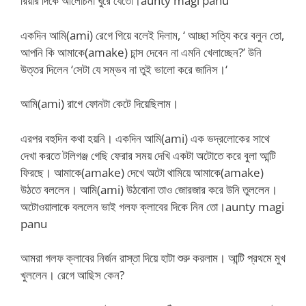
রিয়ার দিকে আলোচনা ঘুরে যেতো।aunty magi panu
একদিন আমি(ami) রেগে গিয়ে বলেই দিলাম, ‘ আচ্ছা সত্যি করে বলুন তো,
আপনি কি আমাকে(amake) চান্স দেবেন না এমনি খেলাচ্ছেন?’ উনি
উত্তর দিলেন ‘সেটা যে সম্ভব না তুই ভালো করে জানিস।‘
আমি(ami) রাগে ফোনটা কেটে দিয়েছিলাম।
এরপর বহুদিন কথা হয়নি। একদিন আমি(ami) এক ভদ্রলোকের সাথে
দেখা করতে টলিগঞ্জ গেছি ফেরার সময় দেখি একটা অটোতে করে বুলা আন্টি
ফিরছে। আমাকে(amake) দেখে অটো থামিয়ে আমাকে(amake)
উঠতে বললেন। আমি(ami) উঠবোনা তাও জোরজার করে উনি তুললেন।
অটোওয়ালাকে বললেন ভাই গলফ ক্লাবের দিকে নিন তো।aunty magi
panu
আমরা গলফ ক্লাবের নির্জন রাস্তা দিয়ে হাটা শুরু করলাম। আন্টি প্রথমে মুখ
খুললেন। রেগে আছিস কেন?