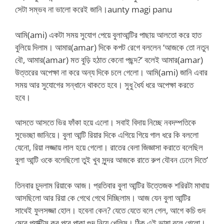
সেটা সম্ভব না ভালো করেই জানি।aunty magi panu
আমি(ami) একটা সময় সুযোগ পেয়ে বুলাআন্টির পাছায় আলতো করে হাত
বুলিয়ে দিলাম। আমার(amar) দিকে কপট রেগে বললেন ‘আজকে তো নতুন
বৌ, আমার(amar) মত বুড়ি হঠাত কেনো পছন্দ?’ বলেই আমার(amar)
উত্তরের অপেক্ষা না করে অন্য দিকে চলে গেলো। আমি(ami) জানি এবার
সময় আর সুযোগের সন্ধানে থাকতে হবে। সুধু ধৈর্য ধরে অপেক্ষা করতে
হবে।
আসতে আসতে ভির ফাঁকা হয়ে এলো। সবাই বিদায় নিচ্ছে নবদম্পতিকে
সুভেচ্ছা জানিয়ে। বুলা আন্টি রিয়ার দিকে এগিয়ে গিয়ে গাল ধরে কি বললো
যেনো, রিয়া লজ্জায় লাল হয়ে গেলো। রাতের বেলা জিজ্ঞাসা করাতে বলেছিল
বুলা আন্টি ওকে বলেছিলো তুই খুব সুন্দর আজকে রাতে রুপ যৌবন ঢেলে দিতে’
তিনবার চুদলাম রিয়াকে আজ। প্রতিবার বুলা আন্টির উত্তেজক শরিরটা মাথায়
আসছিলো আর রিয়া কে গেথে গেথে দিচ্ছিলাম। আজ যেন বুলা আন্টির
সাথেই ফুলসজ্জা হোল। হবেনা কেন? যেতে যেতে বলে গেল, আগে কচি গুদ
মেরে প্র্যাক্টিস কর পরে পাকা গুদ নিয়ে খেলিস। ঠিক এই ভাষা বলে গেলো।