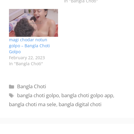
In "Bangla Choti"
magi chodar notun
golpo – Bangla Choti
Golpo
February 22, 2023
In "Bangla Choti"
Categories
Bangla Choti
Tags
bangla choti golpo
,
bangla choti golpo app
,
bangla choti ma sele
,
bangla digital choti