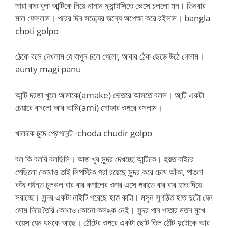
সারা রাত বুলা আন্টিকে নিয়ে নানান ফ্যান্টাসিতে ভেসে চললো মন। তিনবার
মাল ফেললাম। পরের দিন সন্ধ্যের জন্যে অপেক্ষা করে রইলাম। bangla
choti golpo
ঠেকে বসে দেখলাম যে বাপুন চলে গেলো, আবার ঠেক ছেড়ে উঠে গেলাম।
aunty magi panu
আন্টি দরজা খুলে আমাকে(amake) ভেতরে আসতে বলল। আন্টি একটা
চেয়ারে বসলো আর আমি(ami) সোফার ওপরে বসলাম।
খালাকে চুদে প্রেগনেন্ট -choda chudir golpo
বল কি বলবি বলছিলি। আজ খুব সুন্দর দেখচ্ছে আন্টিকে। হয়ত বাইরে
গেছিলো কোথাও তাই লিপস্টিক পরা রয়েছে সুন্দর করে চোখ আঁকা, পাতলা
কাঁধ পর্যন্ত চুলগুল বার বার কপালের ওপর এসে পরাতে বার বার হাত দিয়ে
সরাচ্ছে। সুন্দর একটা নাইটি পরেছে হাত কাটা। মসৃন সুগঠিত হাত দুটো যেন
মোম দিয়ে তৈরি কোথাও কোনো কলঙ্ক নেই। সুন্দর পান পাতার মতন মুখে
বয়েস যেন থমকে আছে। ঠোঁটের ওপরে একটা ছোট তিল ঠোঁট দুটোকে আর