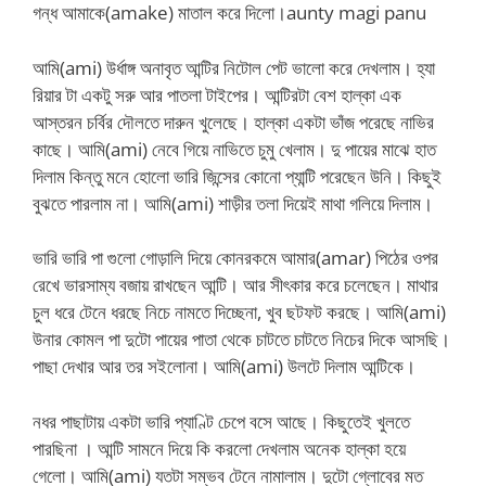
গন্ধ আমাকে(amake) মাতাল করে দিলো।aunty magi panu
আমি(ami) উর্ধাঙ্গ অনাবৃত আন্টির নিটোল পেট ভালো করে দেখলাম। হ্যা
রিয়ার টা একটু সরু আর পাতলা টাইপের। আন্টিরটা বেশ হাল্কা এক
আস্তরন চর্বির দৌলতে দারুন খুলেছে। হাল্কা একটা ভাঁজ পরেছে নাভির
কাছে। আমি(ami) নেবে গিয়ে নাভিতে চুমু খেলাম। দু পায়ের মাঝে হাত
দিলাম কিন্তু মনে হোলো ভারি জিন্সের কোনো প্যান্টি পরেছেন উনি। কিছুই
বুঝতে পারলাম না। আমি(ami) শাড়ীর তলা দিয়েই মাথা গলিয়ে দিলাম।
ভারি ভারি পা গুলো গোড়ালি দিয়ে কোনরকমে আমার(amar) পিঠের ওপর
রেখে ভারসাম্য বজায় রাখছেন আন্টি। আর সীৎকার করে চলেছেন। মাথার
চুল ধরে টেনে ধরছে নিচে নামতে দিচ্ছেনা, খুব ছটফট করছে। আমি(ami)
উনার কোমল পা দুটো পায়ের পাতা থেকে চাটতে চাটতে নিচের দিকে আসছি।
পাছা দেখার আর তর সইলোনা। আমি(ami) উলটে দিলাম আন্টিকে।
নধর পাছাটায় একটা ভারি প্যাণ্টি চেপে বসে আছে। কিছুতেই খুলতে
পারছিনা । আন্টি সামনে দিয়ে কি করলো দেখলাম অনেক হাল্কা হয়ে
গেলো। আমি(ami) যতটা সম্ভব টেনে নামালাম। দুটো গ্লোবের মত