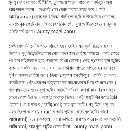
মুনমুন সেনের মত, স্টাইলিশ, চুল গুলো পাতলা পাতা কাধ পর্যন্ত লম্বা।
আর দারুন ফরসা। দেখলেই যেন প্রেম করতে ইচ্ছে করে। সেই
আমার(amar) ছোটবেলার ড্রিম গার্ল বুলা আন্টি কাউকে দিয়ে চোদাচ্ছে
ভাবতে বুক ফেটে যায়। জিবনের প্রথম খেঁচা বুলা আন্টিকে ভেবে। ক্লাস
এইটে পরি তখন। aunty magi panu
কেউ সেখায়নি যে কি ভাবে খিচতে হয়। সেই সময় ব্যর্থ নারাচারায় সার
ছিলো। সুধু উত্তেজিত বাড়া থেকে মদন জল বেরিয়ে আসতো। আর রাতের
পর রাত নাইটফলস হয়ে পায়জামা নোংরা হোতো। সেই দুঃসময়ে বুলা আন্টির
কল্পনায় একদিন বাড়া নারাচারায় দারুন আরাম লাগতে লাগতে হর হর করে
সুজির পায়েস বেরিয়ে এল। জিবনের প্রথম হস্তমৈথুন। সেদিন যে কবার
করেছিলাম, পেট খারাপের অজুহাতে বার বার বাথরুমে গিয়ে তা মনে নেই।
বার বার মনের মধ্যে বুলা আন্টির ল্যাংটো শরিরটা কল্পনা করে থর থর করে
কেপে কেপে উঠেছি। আস্তে আস্তে নিজের একটা ফ্যান্টাসির জগত তৈরি
হোলো। যে জগতে শুধু আমি(ami) আর বুলা আন্টি। ব্লু ফিল্ম, পানু বই,
এসব ছিলো আমার(amar) কল্পনার ভুমিকা, যাতে বুলাআন্টির সাথে
আমি(ami) বিচরন করতাম। নানা ভঙ্গিতে, নানা প্রকারে চলত অসমবয়েসি
আমি(ami) আর বুলা আন্টির চোদন লিলা। aunty magi panu