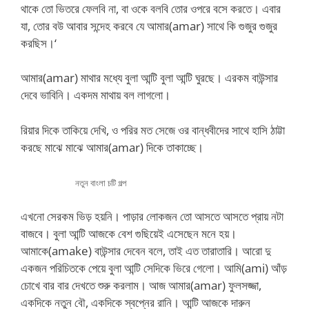
থাকে তো ভিতরে ফেলবি না, বা ওকে বলবি তোর ওপরে বসে করতে। এবার
যা, তোর বউ আবার সন্দেহ করবে যে আমার(amar) সাথে কি গুজুর গুজুর
করছিস।‘
আমার(amar) মাথার মধ্যে বুলা আন্টি বুলা আন্টি ঘুরছে। এরকম বাউন্সার
দেবে ভাবিনি। একদম মাথায় বল লাগলো।
রিয়ার দিকে তাকিয়ে দেখি, ও পরির মত সেজে ওর বান্ধবীদের সাথে হাসি ঠাট্টা
করছে মাঝে মাঝে আমার(amar) দিকে তাকাচ্ছে।
নতুন বাংলা চটি গল্প
এখনো সেরকম ভিড় হয়নি। পাড়ার লোকজন তো আসতে আসতে প্রায় নটা
বাজবে। বুলা আন্টি আজকে বেশ গুছিয়েই এসেছেন মনে হয়।
আমাকে(amake) বাউন্সার দেবেন বলে, তাই এত তারাতারি। আরো দু
একজন পরিচিতকে পেয়ে বুলা আন্টি সেদিকে ভিরে গেলো। আমি(ami) আঁড়
চোখে বার বার দেখতে শুরু করলাম। আজ আমার(amar) ফুলসজ্জা,
একদিকে নতুন বৌ, একদিকে স্বপ্নের রানি। আন্টি আজকে দারুন