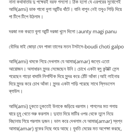
নানা কথাবাতায় দু পক্ষেরই বরফ গললো। ঠিক হলো যে এরপরের সুযোগেই
আমি(ami) ডাক পাবো বুলা আন্টির খাঁটে। যানি বাপুন নেই তবুও শিড়ি দিয়ে
পা টিপে টিপে উঠলাম।
দরজা নক করতে বুলা আন্টি দরজা খুলে দিলো।aunty magi panu
বৌদির মাই জোড়া যেন পাকা তালের মতন টসটসে-boudi choti galpo
আমি(ami) থমকে গিয়ে দেখলাম যে আমার(amar) জন্যে এতো
আয়োজন। অসাধারন সুন্দর সেজেছেন উনি। চোখে একটা ব্লু কন্টাক্ট লেন্স
পরেছেন গাড়ো বাদামি লিপস্টিক দিয়ে সুন্দর করে ঠোঁট আঁকা।আই লাইনার
দিয়ে সুন্দর করে চোখ আঁকা। সুন্দর একটা শাড়ি পরেছে সাথে স্লিভলেস
ব্লাউস।
আমি(ami) ঢুকতে ঢুকতেই উনাকে জড়িয়ে ধরলাম। পাগলের মত গলায়
ঘারে চুমু খেতে শুরু করলাম। দুহাত দিয়ে মাটির ওপর থেকে তুলে নিয়ে
বিছানায় গিয়ে পরলাম দুজন। ভাল করে দেখলাম যে আমার(amar) স্বপ্ন
আমার(amar) বুকের নিছে শুয়ে আছে। যুবতি মেয়ের মত অপেক্ষা করছে,