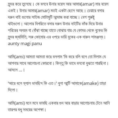
সুন্দর করে তুলেছে। কে বলবে ঊনার বয়েস আর আমার(amar) মার বয়েস
একই। উনার আমার(amar) মতই একটা ছেলে আছে। চেয়ারে বসার
দরুন থাই গুলোর সাইজ মোটামুটি আন্দাজ করা যাচ্ছে। বেশ পুরুষ্টু
থাইগুলো। আলোর বিপরিতে বসার দরুন উনার নাইটির ফাঁক দিয়ে উনার
শরিরের অবয়ব যা বোঁঝা যাচ্ছে তাতে বোঝায় যায় যে কোমর থেকে বুকের কি
সুন্দর জ্যামিতি, সরু কোমোর এর ওপরে ভারি বুকের এক দারুন সামঞ্জস্য।
aunty magi panu
আমি(ami) আমতা আমতা করে বললাম ‘কি করে বলি বলে তো দিলাম যে
আপনার সাথে আলোচনা কোরবো। কিন্তু কি ভাবে বলবো বুঝতে পারছিনা।
আসলে …।
‘আরে বলে ফ্যাল ভাবছিস কি এত।‘ বুলা আন্টি আমাকে(amake) তাড়া
দিলো।
আমি(ami) মনে মনে ভাবছি একবার গুদ আর বাড়ার আলোচনায় টেনে আনি
তারপর শুধু সময়ের অপেক্ষা।