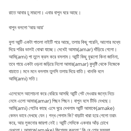
রাতে আবার ঢু মারলো। এবার বাপুন ঘরে আছে।
বাপুন বললো ‘আয় আয়’
বুলা আন্টি একটা পাতলা নাইটি পরে আছে, তলায় কিছু পরেনি, আলোর মধ্যে
দিয়ে শরির ভালই বোঝা যাচ্ছে। দেখেই আমার(amar) দাঁড়িয়ে গেলো।
আমি(ami) পা তুলে ক্রস করে বসলাম। আন্টি কিছু বুঝলো কিনা জানিনা,
তবে গায়ে একটা ওড়না জড়িয়ে নিলো আমার(amar) কুদৃষ্টি থেকে নিজেকে
বাচাতে। মনে মনে বললাম তুলসি তলায় দিয়ে বাতি। খানকি বলে
আমি(ami) সতি।
এলেবেলে আলোচনা করে বেরিয়ে আসছি আন্টি গেট দেওয়ার জন্যে নিচে
নেমে এলো আমার(amar) পিছন পিছন। বাপুন বসে টিভি দেখছে।
আমি(ami) গেটের কাছে এসে ঘুরে দেখলাম আন্টি আমাকে(amake)
কেমন ভাবে দেখছে যেন। গন্ধ পেলাম কি? বাড়াটা খারা হয়ে গেলো তরাং
করে, আর লুকনোর জায়গা নেই। আন্টি সেদিকে একবার আঁড় চোখে
দেখলো। আমাকে(amake) জিগ্যেস করলো ‘ কি রে তোর সমস্যা