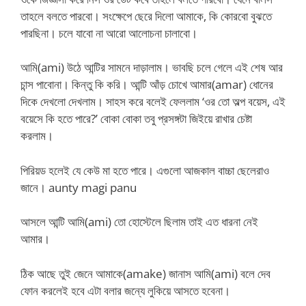
তাহলে বলতে পারবো। সংক্ষেপে ছেরে দিলো আমাকে, কি কোরবো বুঝতে
পারছিনা। চলে যাবো না আরো আলোচনা চালাবো।
আমি(ami) উঠে আন্টির সামনে দাড়ালাম। ভাবছি চলে গেলে এই শেষ আর
চান্স পাবোনা। কিন্তু কি করি। আন্টি আঁড় চোখে আমার(amar) ধোনের
দিকে দেখলো দেখলাম। সাহস করে বলেই ফেললাম ‘ওর তো অল্প বয়েস, এই
বয়েসে কি হতে পারে?’ বোকা বোকা তবু প্রসঙ্গটা জিইয়ে রাখার চেষ্টা
করলাম।
পিরিয়ড হলেই যে কেউ মা হতে পারে। এগুলো আজকাল বাচ্চা ছেলেরাও
জানে। aunty magi panu
আসলে আন্টি আমি(ami) তো হোস্টেলে ছিলাম তাই এত ধারনা নেই
আমার।
ঠিক আছে তুই জেনে আমাকে(amake) জানাস আমি(ami) বলে দেব
ফোন করলেই হবে এটা বলার জন্যে লুকিয়ে আসতে হবেনা।