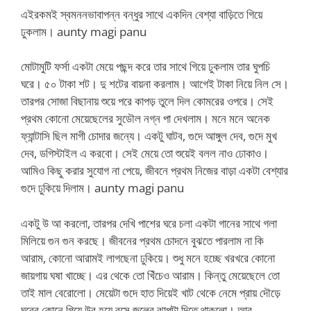
এইরকমই স্বমননভাবাপন্ন বন্ধুর সাথে একদিন বেশ্যা বাড়িতে গিয়ে
ঢুকলাম। aunty magi panu
মোটামুটি ফর্সা একটা মেয়ে পছন্দ করে তার সাথে গিয়ে ঢুকলাম তার ঘুপচি
ঘরে। ৫০ টাকা শট। দু শটের বায়না করলাম। আগেই টাকা নিয়ে নিল সে।
তারপর সোজা বিছানায় শুয়ে পরে কাপড় তুলে দিল কোমরের ওপরে। সেই
প্রথম কোনো মেয়েছেলের সুডৌল নগ্ন পা দেখলাম। মনে মনে অনেক
ফ্যান্টাসি ছিল মাগী চোদার জন্যে। একটু ঘাটব, গুদে আঙ্গুল দেব, গুদে মুখ
দেব, ডগিস্টাইল এ করবো। সেই মেয়ে তো শুয়েই বলল নাও ঢোকাও।
আমিও কিছু করার সুযোগ না পেয়ে, জীবনে প্রথম নিজের বাড়া একটা বেশ্যার
গুদে ঢুকিয়ে দিলাম। aunty magi panu
একটু উ আ করলো, তারপর দেখি পাশের ঘরে চলা একটা গানের সাথে গলা
মিলিয়ে গুন গুন করছে। জীবনের প্রথম চোদনে বুঝতে পারলাম না কি
আরাম, কোনো আরামই লাগছেনা ঢুকিয়ে। শুধু মনে হচ্ছে খরখরে কোনো
জায়গায় ঘষা খাচ্ছে। এর থেকে তো খিঁচেও আরাম। কিন্তু মেয়েছেলে তো
তাই মাল বেরোলো। মেয়েটা গুদে হাত দিয়েই খাট থেকে নেমে প্রায় দৌড়ে
ঘরের কোনে গিয়ে উবু হয়ে বসে জলের ঝাপটা দিতে থাকলো। আর