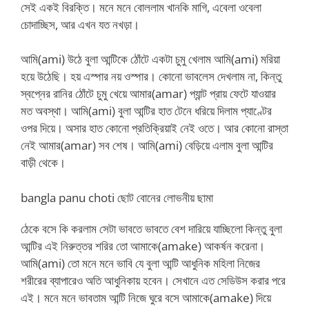
সেই একই বিরক্তি। মনে মনে বোললাম খানকি মাগি, এবেলা ওবেলা
চোদাচ্ছিস, আর এখন যত নখড়া।
আমি(ami) উঠে বুলা আন্টিকে ঠোঁটে একটা চুমু খেলাম আমি(ami) মরিয়া
হয়ে উঠেছি। হয় এস্পার নয় ওস্পার। কোনো ভাবলেস দেখলাম না, কিন্তু
স্বপ্নের রানির ঠোঁটে চুমু খেয়ে আমার(amar) প্যান্ট প্রায় ফেটে যাওয়ার
মত অবস্থা। আমি(ami) বুলা আন্টির হাত টেনে ধরিয়ে দিলাম প্যাণ্টের
ওপর দিয়ে। অসার হাত কোনো প্রতিক্রিয়াই নেই ওতে। আর কোনো রাস্তা
নেই আমার(amar) সব শেষ। আমি(ami) বেড়িয়ে এলাম বুলা আন্টির
বাড়ী থেকে।
bangla panu choti ছোট বোনের লোভনীয় ছামা
ঠেকে বসে কি করলাম সেটা ভাবতে ভাবতে বেশ দারিয়ে যাচ্ছিলো কিন্তু বুলা
আন্টির এই নিরুত্তর শরির তো আমাকে(amake) আকর্ষন করেনা।
আমি(ami) তো মনে মনে ভাবি যে বুলা আন্টি আধুনিক মহিলা নিজের
শরীরের ব্যাপারেও অতি আধুনিকায় হবেন। সেখানে এত সেডিউস করার পরে
এই। মনে মনে ভাবতাম আন্টি নিজে ঘুরে বসে আমাকে(amake) দিয়ে