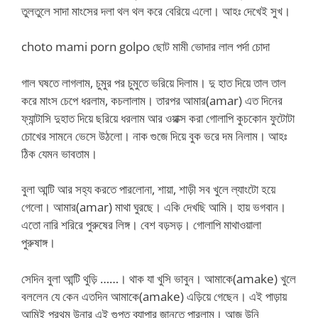
তুলতুলে সাদা মাংসের দলা থল থল করে বেরিয়ে এলো। আহঃ দেখেই সুখ।
choto mami porn golpo ছোট মামী ভোদার লাল পর্দা চোদা
গাল ঘষতে লাগলাম, চুমুর পর চুমুতে ভরিয়ে দিলাম। দু হাত দিয়ে তাল তাল
করে মাংস চেপে ধরলাম, কচলালাম। তারপর আমার(amar) এত দিনের
ফ্যান্টাসি দুহাত দিয়ে ছরিয়ে ধরলাম আর ওয়াক্স করা গোলাপি কুচকোন ফুটোটা
চোখের সামনে ভেসে উঠলো। নাক গুজে দিয়ে বুক ভরে দম নিলাম। আহঃ
ঠিক যেমন ভাবতাম।
বুলা আন্টি আর সহ্য করতে পারলোনা, শায়া, শাড়ী সব খুলে ল্যাংটো হয়ে
গেলো। আমার(amar) মাথা ঘুরছে। একি দেখছি আমি। হায় ভগবান।
এতো নারি শরিরে পুরুষের লিঙ্গ। বেশ বড়সড়। গোলাপি মাথাওয়ালা
পুরুষাঙ্গ।
সেদিন বুলা আন্টি থুড়ি ……। থাক যা খুসি ভাবুন। আমাকে(amake) খুলে
বললেন যে কেন এতদিন আমাকে(amake) এড়িয়ে গেছেন। এই পাড়ায়
আমিই প্রথম উনার এই গুপ্ত ব্যাপার জানতে পারলাম। আজ উনি