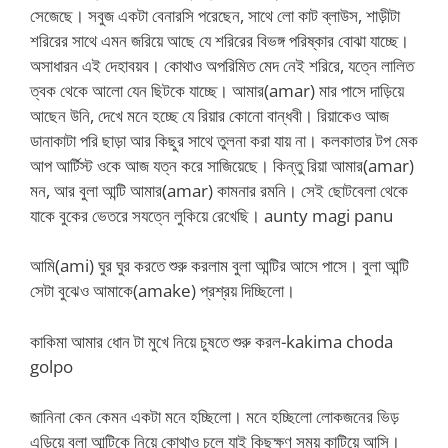
সেজেছে। সবুজ একটা বেনারসি পরেছেন, সাথে লো কাট ব্লাউস, শাড়ীটা
শরিরের সাথে এমন জরিয়ে আছে যে শরিরের বিভঙ্গ পরিষ্কার বোঝা যাচ্ছে।
অসাধারন এই দেহাবয়ব। কোথাও অপরিমিত মেদ নেই শরিরে, যত্নে লালিত
ত্বক থেকে আলো যেন ছিটকে যাচ্ছে। আমার(amar) মার পাসে দাড়িয়ে
আছেন উনি, দেখে মনে হচ্ছে যে রিয়ার কোনো বান্ধবী। রিয়াকেও আজ
ডানাকাটা পরি ছাড়া আর কিছুর সাথে তুলনা করা যায় না। কলকাতার টপ মেক
আপ আর্টিস্ট ওকে আজ যত্ন করে সাজিয়েছে। কিন্তু রিয়া আমার(amar)
মন, আর বুলা আন্টি আমার(amar) কামনার রমনি। সেই ছোটবেলা থেকে
যাকে বুকের ভেতরে সযত্নে লুকিয়ে রেখেছি। aunty magi panu
আমি(ami) ঘুর ঘুর করতে শুরু করলাম বুলা আন্টির আসে পাসে। বুলা আন্টি
সেটা বুঝেও আমাকে(amake) প্রশ্রয় দিচ্ছিলো।
কাকিমা আমার ধোন টা মুখে নিয়ে চুষতে শুরু করল-kakima choda
golpo
জানিনা কেন কেমন একটা মনে হচ্ছিলো। মনে হচ্ছিলো লোকজনের ভিড়
এড়িয়ে বুলা আন্টিকে নিয়ে কোথাও চলে যাই কিছুক্ষণ সময় কাটিয়ে আসি।