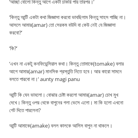
‘আচ্ছা বোলো কিন্তু আগে একটা চাকরি পায় তারপর।‘
‘কিন্তু আন্টি একটা কথা জিজ্ঞাসা করবো ভাবছিলাম কিন্তু সাহস পাচ্ছি না।
আসলে আমার(amar) তো সেরকম বউদি বা কেউ নেই যে জিজ্ঞাসা
করবো?’
‘কি?’
‘এখন না একটু কনফিডেন্সিয়াল কথা। কিন্তু তোমাকে(tomake) বলার
আগে আমার(amar) মানসিক প্রস্তুতি নিতে হবে। আর কারো সামনে
বলতে পারবো না।‘ aunty magi panu
আন্টি কি যেন ভাবলো। বোঝার চেষ্টা করলো আমার(amar) চোখ মুখ
দেখে। কিন্তু ওপর থেকে বাপুনের গলা ভেসে এলো। মা কি হলো এখনো
গেট দিতে পারলেনা?
আন্টি আমাকে(amake) বলল কালকে আসিস বাপুন না থাকলে।