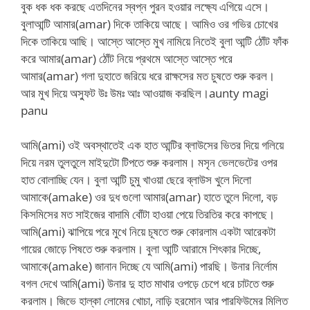
বুক ধক ধক করছে এতদিনের স্বপ্ন পুরন হওয়ার লক্ষ্যে এগিয়ে এসে।
বুলাআন্টি আমার(amar) দিকে তাকিয়ে আছে। আমিও ওর গভির চোখের
দিকে তাকিয়ে আছি। আস্তে আস্তে মুখ নামিয়ে নিতেই বুলা আন্টি ঠোঁট ফাঁক
করে আমার(amar) ঠোঁট নিয়ে প্রথমে আস্তে আস্তে পরে
আমার(amar) গলা দুহাতে জরিয়ে ধরে রাক্ষসের মত চুষতে শুরু করল।
আর মুখ দিয়ে অস্ফুট উঃ উমঃ আঃ আওয়াজ করছিল।aunty magi
panu
আমি(ami) ওই অবস্থাতেই এক হাত আন্টির ব্লাউসের ভিতর দিয়ে গলিয়ে
দিয়ে নরম তুলতুলে মাইদুটো টিপতে শুরু করলাম। মসৃন ভেলভেটের ওপর
হাত বোলাচ্ছি যেন। বুলা আন্টি চুমু খাওয়া ছেরে ব্লাউস খুলে দিলো
আমাকে(amake) ওর দুধ গুলো আমার(amar) হাতে তুলে দিলো, বড়
কিসমিসের মত সাইজের বাদামি বোঁটা হাওয়া পেয়ে তিরতির করে কাপছে।
আমি(ami) ঝাপিয়ে পরে মুখে নিয়ে চূষতে শুরু কোরলাম একটা আরেকটা
গায়ের জোড়ে পিষতে শুরু করলাম। বুলা আন্টি আরামে শিৎকার দিচ্ছে,
আমাকে(amake) জানান দিচ্ছে যে আমি(ami) পারছি। উনার নির্লোম
বগল দেখে আমি(ami) উনার দু হাত মাথার ওপড়ে চেপে ধরে চাটতে শুরু
করলাম। জিভে হাল্কা লোমের খোচা, নাড়ি হরমোন আর পারফিউমের মিলিত