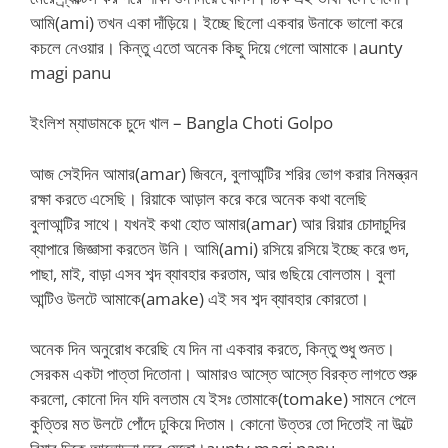
আমি(ami) তখন একা দাঁড়িয়ে। ইচ্ছে ছিলো একবার উনাকে ভালো করে
কচলে নেওয়ার। কিন্তু এতো অনেক কিছু দিয়ে গেলো আমাকে।aunty
magi panu
ইংলিশ ম্যাডামকে চুদে খাল – Bangla Choti Golpo
আজ সেইদিন আমার(amar) জিবনে, বুলাআন্টির শরির ভোগ করার নিমন্ত্রন
রক্ষা করতে এসেছি। রিয়াকে আড়াল করে করে অনেক কথা বলেছি
বুলাআন্টির সাথে। যখনই কথা হোত আমার(amar) আর রিয়ার চোদাচুদির
ব্যাপারে জিজ্ঞাসা করতেন উনি। আমি(ami) রসিয়ে রসিয়ে ইচ্ছে করে গুদ,
পাছা, মাই, বাড়া এসব শব্দ ব্যাবহার করতাম, আর গুছিয়ে বোলতাম। বুলা
আন্টিও উলটে আমাকে(amake) এই সব শব্দ ব্যাবহার কোরতো।
অনেক দিন অনুরোধ করেছি যে দিন না একবার করতে, কিন্তু শুধু শুনত।
সেরকম একটা পাত্তা দিতোনা। আমারও আস্তে আস্তে বিরক্ত লাগতে শুরু
করলো, কোনো দিন যদি বলতাম যে ইসঃ তোমাকে(tomake) সামনে পেলে
কুত্তির মত উলটে পোঁদে ঢুকিয়ে দিতাম। কোনো উত্তর তো দিতোই না উল্টে