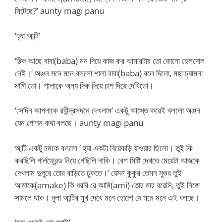
মিটেছে?’ aunty magi panu
‘হ্যা আন্টি’
‘ঠিক আছে বাবা(baba) মন দিয়ে কাজ কর আমারটার তো কোনো হেলদোল
নেই।‘ অঞ্জন মনে মনে বললো শালা বাবা(baba) বলে দিলো, মহা ঢ্যামনা
মাগি তো। শালাকে অন্য দিক দিয়ে চাপ দিয়ে দেখিতো।
‘সেদিন আপনাকে রবীন্দ্রসদনে দেখলাম’ একটু আস্তে করেই বললো অঞ্জন
যেন গোপন কথা বলছে। aunty magi panu
আন্টি একটু চমকে বললো ‘ হ্যা একটা বিয়েবাড়ি যাওয়ার ছিলো। তুই কি
করছিলি গার্লফ্রেন্ড নিয়ে গেছিলি নাকি। বেশ মিষ্টি দেখতে মেয়েটা আজকে
দেখলাম দুপুরে তোর বাড়িতে ঢুকতে।‘ যেমন কুকুর তেমন মুগুর তুই
আমাকে(amake) কি ধরবি রে আমি(ami) তোর মার বয়েসি, তুই নিজে
সামলে থাক। বুলা আন্টির মুখ দেখে মনে হোলো যে মনে মনে এই বলছে।