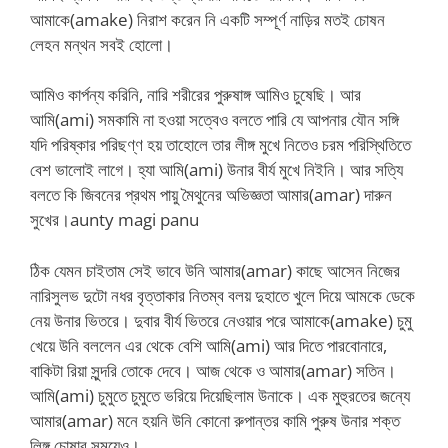
আমাকে(amake) নিরাশ করেন নি একটি সম্পূর্ণ নাড়ির মতই চোষন
লেহন মন্থন সবই হোলো।
আমিও কার্পন্য করিনি, নারি শরীরের পুরুষাঙ্গ আমিও চুষেছি। আর
আমি(ami) সমকামি না হওয়া সত্বেও বলতে পারি যে আপনার যৌন সঙ্গি
যদি পরিষ্কার পরিছণ্ণ হয় তাহোলে তার লীঙ্গ মুখে নিতেও চরম পরিস্থিতিতে
বেশ ভালোই লাগে। হ্যা আমি(ami) উনার বীর্য মুখে নিইনি। আর সত্যি
বলতে কি জিবনের প্রথম পায়ু মৈথুনের অভিজ্ঞতা আমার(amar) দারুন
সুখের।aunty magi panu
ঠিক যেমন চাইতাম সেই ভাবে উনি আমার(amar) কাছে আসেন নিজের
নারিসুলভ দুটো নধর বৃত্তাকার নিতম্ব বলয় দুহাতে খুলে দিয়ে আমকে ডেকে
নেয় উনার ভিতরে। দুবার বীর্য ভিতরে নেওয়ার পরে আমাকে(amake) চুমু
খেয়ে উনি বললেন এর থেকে বেশি আমি(ami) আর দিতে পারবোনারে,
বাকিটা রিয়া সুন্দরি তোকে দেবে। আজ থেকে ও আমার(amar) সতিন।
আমি(ami) চুমুতে চুমুতে ভরিয়ে দিয়েছিলাম উনাকে। এক মুহুরতের জন্যে
আমার(amar) মনে হয়নি উনি কোনো রুপান্তর কামি পুরুষ উনার শক্ত
লিঙ্গ চোষার সময়েও।