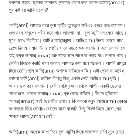
বললাম পাড়ার ছেলেরা আপানার সন্মন্ধে খারাপ কথা বললে আমার(amar)
খুব কষ্ট হয় জানিনা কেন?
আমি(ami) আসতে করে বুলা আন্টির তুলতুলে থাইএর ওপরে হাত রাখলাম।
এত নরম মানুশের শরীর হতে পারে জানতাম না। বুলা আন্টি থম মেরে আছে।
মুখে চোখে বিরক্তি। আমিও নাছোরবান্দা। আমি(ami) উনার কোলে মাথা
রেখে দিলাম। মাথা উনার পেটের সাথে ঘষতে শুরু করলাম। বলে চললাম যে
যাই বলুক আমার(amar) আপনাকে ভাল লাগে আপনার নাও লাগতে পারে।
সেদিন রিয়াকে করছি যখন বারবার আপনার কথা মনে পরছিল। আপনি রাস্তা
দিয়ে হেটে গেলে আমি(ami) অপলক তাকিয়ে থাকি। এটা প্রেম না অবৈধ
কামনা আমি(ami) জানিনা কিন্তু কিছু একটা সেটা আমি(ami) বুঝি।
আবার ছক করে বললাম। সেদিন রবিন্দ্রসদন থেকে আপনি একটা ছেলের
সাথে চলে গেলেন আমার(amar) বুক ফেটে যাচ্ছিল। হিংসে হচ্ছিলো
আমার(amar) সেই ছেলেটার ওপরে। কি করবো বলুন আমি(ami) বেকার
আপনাকে নিয়ে কোথাও বেরাতে যাবো বা দামি কিছু গিফট কিনে দেবো সেই
ক্ষমতা আমার(amar) নেই।
আমি(ami) অনেক আশা নিয়ে বুলা আন্টির দিকে তাকালাম দেখি মুখে চোখে