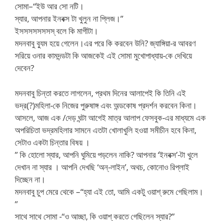
সোমা–“ইউ আর সো নটি।
স্যার, আপনার ইনবক্স টা খুলুন না প্লিজ।”
ইসসসসসসসস্ বলে কি মাগীটা।
মদনবাবু ব্যুম হয়ে গেলেন।এর পরে কি করবেন উনি? জ্যাঙ্গিয়া-র আবরণ
সরিয়ে ওনার কামদন্ডটা কি আজকেই এই সোমা মুখোপাধ্যায়-কে দেখিয়ে
দেবেন?
মদনবাবু চিন্তা করতে লাগলেন, প্রথম দিনের আলাপেই কি তিনি এই
ভদ্র(?)মহিলা-কে নিজের পুরুষাঙ্গ এবং অন্ডকোষ প্রদর্শন করবেন কিনা।
আসলে, আজ এক /দেড় ঘন্টা আগেই মাত্র আলাপ ফেসবুক-এর মাধ্যমে এক
অপরিচিতা ভদ্রমহিলার সামনে এতটা খোলাখুলি হওয়া সমীচীন হবে কিনা,
সেটাও একটা চিন্তার বিষয় ।
” কি হোলো স্যার, আপনি ঘুমিয়ে পড়লেন নাকি? আপনার ‘ইনবক্স’-টা খুলে
দেখান না স্যার । আপনি দেখছি ‘অন্-লাইন’, অথচ, কোনোও রিপ্লাই
দিচ্ছেন না।
মদনবাবু চুপ মেরে থেকে –“হ্যা এই তো, আমি একটু ওয়াশ্ রুমে গেছিলাম।
”
সাথে সাথে সোমা -“ও আচ্ছা, কি ওয়াশ্ করতে গেছিলেন স্যার?”