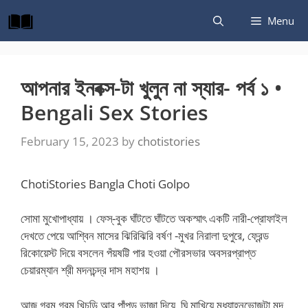
Skip
Menu
to
content
আপনার ইনবক্স-টা খুলুন না স্যার- পর্ব ১ •
Bengali Sex Stories
February 15, 2023
by
chotistories
ChotiStories Bangla Choti Golpo
সোমা মুখোপাধ্যায় । ফেস্-বুক ঘাঁটতে ঘাঁটতে অকস্মাৎ একটি নারী-প্রোফাইল
দেখতে পেয়ে আশ্বিন মাসের ঝিরিঝিরি বর্ষণ -মুখর নিরালা দুপুরে, ফ্রেন্ড
রিকোয়েস্ট দিয়ে বসলেন পঁয়ষট্টি পার হওয়া পৌরসভার অবসরপ্রাপ্ত
চেয়ারম্যান শ্রী মদনচন্দ্র দাস মহাশয় ।
আজ গরম গরম খিচুড়ি আর পাঁপড় ভাজা দিয়ে, ঘি মাখিয়ে মধ্যাহ্নভোজটা মন্দ