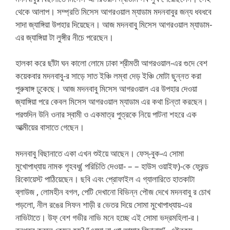
থেকে আলাপ। সম্প্রতি মিসেস আগরওয়াল ম্যাডাম মদনবাবুর জন্য ধবধবে
সাদা জ্যাঙ্গিয়া উপহার দিয়েছেন। আজ মদনবাবু মিসেস আগরওয়াল ম্যাডাম-
এর জ্যাঙ্গিয়া টা লুঙ্গীর নীচে পরেছেন।
হালকা করে ছাঁটা ঘন কালো লোমে ঢাকা শ্রীমতী আগরওয়াল-এর গুদে বেশ
কয়েকবার মদনবাবু-র সাড়ে সাত ইঞ্চি লম্বা দেড় ইঞ্চি মোটা ছুন্নত করা
পুরুষাঙ্গ ঢুকেছে। আজ মদনবাবু মিসেস আগরওয়াল এর উপহার দেওয়া
জ্যাঙ্গিয়া পরে কেবল মিসেস আগরওয়াল ম্যাডাম এর কথা চিন্তা করছেন।
পরশুদিন উনি ওনার স্বামী ও একমাত্র পুত্রকে নিয়ে পাটনা শহরে এক
আত্মীয়ের বাসাতে গেছেন।
মদনবাবু বিছানাতে একা এখন শুইয়ে আছেন। ফেস্-বুক-এ সোমা
মুখোপাধ্যায় নামক গৃহবধূ( পরিচিতি দেওয়া- – – হাউস ওয়াইফ)-কে ফ্রেন্ড
রিকোয়েস্ট পাঠিয়েছেন। ছবি এবং প্রোফাইল এ গ্যালারিতে হাতকাটা
ব্লাউজ , লোমহীন বগল, পেটি দেখানো বিভিন্ন পৌজ দেখে মদনবাবু র চোখ
পড়লো, নীল রঙের সিফন শাড়ী র ভেতর দিয়ে সোমা মুখোপাধ্যায়-এর
নাভিটাতে। উফ্ বেশ গভীর নাভি মনে হচ্ছে এই সোমা ভদ্রমহিলা-র।