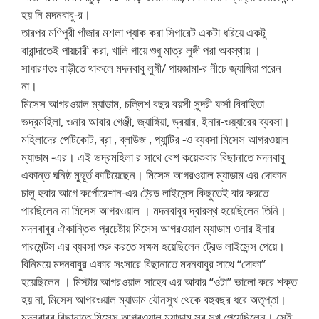
হয় নি মদনবাবু-র।
তারপর মণিপুরী গাঁজার মশলা প্যাক করা সিগারেট একটা ধরিয়ে একটু
বারান্দাতেই পায়চারী করা, খালি গায়ে শুধু মাত্র লুঙ্গী পরা অবস্থায় ।
সাধারণতঃ বাড়ীতে থাকলে মদনবাবু লুঙ্গী/ পায়জামা-র নীচে জ্যাঙ্গিয়া পরেন
না।
মিসেস আগরওয়াল ম্যাডাম, চল্লিশ বছর বয়সী সুন্দরী ফর্সা বিবাহিতা
ভদ্রমহিলা, ওনার আবার গেঞ্জী, জ্যাঙ্গিয়া, ড্রয়ার, ইনার-ওয়্যারের ব্যবসা।
মহিলাদের পেটিকোট, ব্রা , ব্লাউজ , প্যান্টির -ও ব্যবসা মিসেস আগরওয়াল
ম্যাডাম -এর। এই ভদ্রমহিলা র সাথে বেশ কয়েকবার বিছানাতে মদনবাবু
একান্ত ঘনিষ্ঠ মুহূর্ত কাটিয়েছেন। মিসেস আগরওয়াল ম্যাডাম এর দোকান
চালু হবার আগে কর্পোরেশান-এর ট্রেড লাইসেন্স কিছুতেই বার করতে
পারছিলেন না মিসেস আগরওয়াল । মদনবাবুর দ্বারস্থ হয়েছিলেন তিনি।
মদনবাবুর ঐকান্তিক প্রচেষ্টায় মিসেস আগরওয়াল ম্যাডাম ওনার ইনার
গারমেন্টস এর ব্যবসা শুরু করতে সক্ষম হয়েছিলেন ট্রেড লাইসেন্স পেয়ে।
বিনিময়ে মদনবাবুর একার সংসারে বিছানাতে মদনবাবুর সাথে “দোকা”
হয়েছিলেন । মিস্টার আগরওয়াল সাহেব এর আবার “ওটা” ভালো করে শক্ত
হয় না, মিসেস আগরওয়াল ম্যাডাম যৌনসুখ থেকে বহুবছর ধরে অতৃপ্তা।
মদনবাবুর বিছানাতে মিসেস আগরওয়াল ম্যাডাম সব সুখ পেয়েছিলেন। সেই