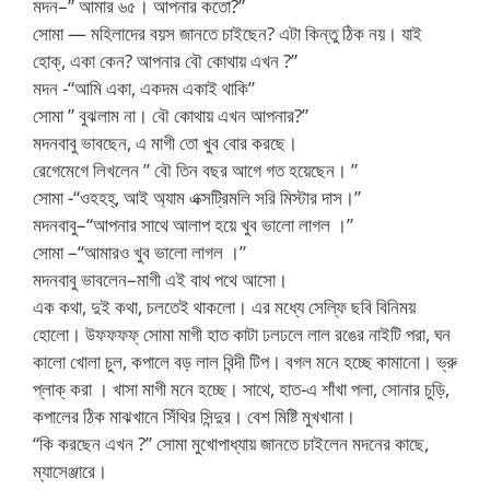
মদন–” আমার ৬৫। আপনার কতো?”
সোমা — মহিলাদের বয়স জানতে চাইছেন? এটা কিন্তু ঠিক নয়। যাই
হোক্, একা কেন? আপনার বৌ কোথায় এখন ?”
মদন -“আমি একা, একদম একাই থাকি”
সোমা ” বুঝলাম না। বৌ কোথায় এখন আপনার?”
মদনবাবু ভাবছেন, এ মাগী তো খুব বোর করছে।
রেগেমেগে লিখলেন ” বৌ তিন বছর আগে গত হয়েছেন। ”
সোমা -“ওহহহ্, আই অ্যাম এক্সট্রিমলি সরি মিস্টার দাস।”
মদনবাবু–“আপনার সাথে আলাপ হয়ে খুব ভালো লাগল ।”
সোমা –“আমারও খুব ভালো লাগল ।”
মদনবাবু ভাবলেন–মাগী এই বাথ পথে আসো।
এক কথা, দুই কথা, চলতেই থাকলো। এর মধ্যে সেল্ফি ছবি বিনিময়
হোলো। উফফফফ্ সোমা মাগী হাত কাটা ঢলঢলে লাল রঙের নাইটি পরা, ঘন
কালো খোলা চুল, কপালে বড় লাল বিন্দী টিপ। বগল মনে হচ্ছে কামানো। ভ্রু
প্লাক্ করা । খাসা মাগী মনে হচ্ছে। সাথে, হাত-এ শাঁখা পলা, সোনার চুড়ি,
কপালের ঠিক মাঝখানে সিঁথির সিন্দুর। বেশ মিষ্টি মুখখানা।
“কি করছেন এখন ?” সোমা মুখোপাধ্যায় জানতে চাইলেন মদনের কাছে,
ম্যাসেঞ্জারে।