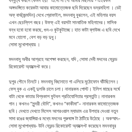
বন্ধুত্ব করলে কেমন হয়? “এসো না গো আমার বিছানায়”- এইরকম
অঙ্গভঙ্গিতে কয়েকটা আবার কামোত্তেজক ছবি দিয়েছেন ভদ্রমহিলা । ডেট্
অফ্ বার্থ(জন্মদিন) দেখে প্রোফাইল, মদনবাবু বুঝলেন, এই মহিলার বয়স
এখন ছেচল্লিশ বছর। উফফ্ এই বয়সটা সাংঘাতিক মহিলাদের। মাসিক
বন্ধ হবো হবো করছে, গুদ-ও কুটকুটাচ্ছে। হাত কাটা ব্লাউজ এ ছবি দেখে
মনে হোলো , বেশ বড় বড় দুধু।
সোমা মুখোপাধ্যায় ।
মদনবাবু অধীর আগ্রহে অপেক্ষা করছেন, যদি , সোমা দেবী মদনের ফ্রেন্ড
রিকোয়েস্ট অ্যাক্সেপ্ট করে।
দুপুর পৌনে তিনটে। মদনবাবু বিছানাতে গা এলিয়ে মুঠোফোন ঘাঁটছিলেন।
ফেস্ বুক এ একটু দুলকি চালে চলা। নানারকম পোস্ট। ইলিশ মাছের সর্ষে
বাটা থেকে কাতার বিশ্বকাপ ফুটবল প্রতিযোগিতার প্রস্তুতি। নানারকম
গান। কখনও “সুন্দরী বৌদি”, কখনও “কাকীমা”– নানারকম কামোত্তেজক
ছবি। দেখতে দেখতে মিসেস আগরওয়াল ম্যাডাম এর উপহার দেওয়া নতুন
সাদা রঙের জ্যাঙ্গিয়া-র মধ্যে মদনের পুরুষাঙ্গ টা ঠাটিয়ে উঠেছে । অকস্মাৎ–
সোমা মুখোপাধ্যায়- উনি ফ্রেন্ড রিকোয়েস্ট অ্যাক্সেপ্ট করেছেন মদনবাবুর