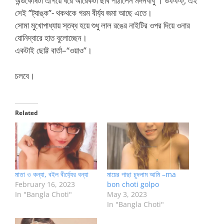
অন্ডকোষটা এগিয়ে ধরে আরেকটা ছবি পাঠালেন মদনবাবু । উফফফ্, এই
সেই ”ট্যাঙ্ক”- থকথকে গরম বীর্য্য জমা আছে এতে।
সোমা মুখোপাধ্যায় স্তব্ধ হয়ে শুধু লাল রঙের নাইটির ওপর দিয়ে ওনার
যোনিদ্বারে হাত বুলোচ্ছেন।
একটাই ছোট্ট বার্তা–“ওয়াও”।
চলবে।
Related
মাতা ও কন্যা, বইল বীর্য্যের বন্যা
মায়ের পাছা চুদলাম আমি –ma
February 16, 2023
bon choti golpo
In "Bangla Choti"
May 3, 2023
In "Bangla Choti"