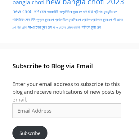
new bangla choti 2023
bangla choti
new choti
গুদ মারা
অর্গি সেক্স
আত্মকাহিনী
আপু/দিদিকে চুদার গল্প
থ্রীসাম চুদাচুদির গল্প
পারিবারিক সেক্স
পিসি-ফুফুকে চুদার গল্প
প্রতিবেশীকে চুদাচদির গল্প
প্রেমিক-প্রেমিকাকে চুদার গল্প
বউ চোদার
মা-ছেলের চুদার গল্প
মামিকে চুদার গল্প
বাঁড়া চোষা
গল্প
মা ও ছেলের চোদন কাহিনী
Subscribe to Blog via Email
Enter your email address to subscribe to this
blog and receive notifications of new posts by
email.
Email
Address
Subscribe