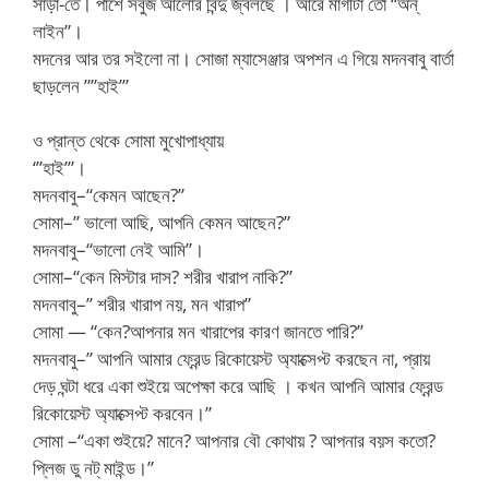
সাড়া-তে। পাশে সবুজ আলোর বিন্দু জ্বলছে । আরে মাগীটা তো “অন্
লাইন”।
মদনের আর তর সইলো না। সোজা ম্যাসেঞ্জার অপশন এ গিয়ে মদনবাবু বার্তা
ছাড়লেন ””হাই’”
ও প্রান্ত থেকে সোমা মুখোপাধ্যায়
‘”হাই’”।
মদনবাবু–“কেমন আছেন?”
সোমা–” ভালো আছি, আপনি কেমন আছেন?”
মদনবাবু–“ভালো নেই আমি”।
সোমা–“কেন মিস্টার দাস? শরীর খারাপ নাকি?”
মদনবাবু–” শরীর খারাপ নয়, মন খারাপ”
সোমা — “কেন?আপনার মন খারাপের কারণ জানতে পারি?”
মদনবাবু–” আপনি আমার ফ্রেন্ড রিকোয়েস্ট অ্যাক্সেপ্ট করছেন না, প্রায়
দেড় ঘন্টা ধরে একা শুইয়ে অপেক্ষা করে আছি । কখন আপনি আমার ফ্রেন্ড
রিকোয়েস্ট অ্যাক্সেপ্ট করবেন।”
সোমা –“একা শুইয়ে? মানে? আপনার বৌ কোথায় ? আপনার বয়স কতো?
প্লিজ ডু নট্ মাইন্ড।”