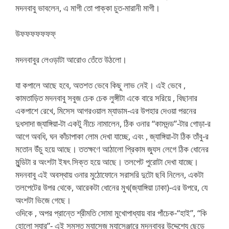
মদনবাবু ভাবলেন, এ মাগী তো পাক্কা চুত-মারানী মাগী।
উফফফফফফফ্
মদনবাবুর লেওড়াটা আরোও তেঁতে উঠলো।
যা কপালে আছে হবে, অতশত ভেবে কিছু লাভ নেই। এই ভেবে ,
কামতাড়িত মদনবাবু সবুজ চেক চেক লুঙ্গীটা একে বারে সরিয়ে , বিছানার
একপাশে রেখে, মিসেস আগরওয়াল ম্যাডাম-এর উপহার দেওয়া পরনের
দুধসাদা জ্যাঙ্গিয়া-টা একটু নীচে নামালেন, ঠিক ওনার “কামদন্ড”-টার গোড়া-র
আগে অবধি, ঘন কাঁচাপাকা লোম দেখা যাচ্ছে, এবং , জ্যাঙ্গিয়া-টা ঠিক তাঁবু-র
মতোন উঁচু হয়ে আছে। ততক্ষণে আঠালো প্রিকাম জ্যুস লেগে ঠিক ধোনের
মুন্ডিটা র অংশটা ইষৎ সিক্ত হয়ে আছে। তলপেট পুরোটা দেখা যাচ্ছে।
মদনবাবু এই অবস্থায় ওনার মুঠোফোনে সরাসরি দুটো ছবি নিলেন, একটা
তলপেটের উপর থেকে, আরেকটা ধোনের মুখ(জ্যাঙ্গিয়া ঢাকা)-এর উপরে, যে
অংশটা ভিজে গেছে।
ওদিকে , অপর প্রান্তে শ্রীমতি সোমা মুখোপাধ্যায় বার পাঁচেক-“হাই”, “কি
হোলো স্যার”- এই সমস্ত ম্যাসেজ ম্যাসেঞ্জারে মদনবাবুর উদ্দেশ্যে ছেড়ে