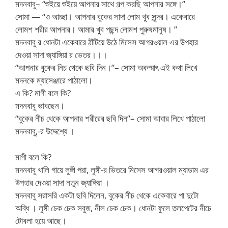
মদনবাবু– “শুইয়ে শুইয়ে আপনার সাথে গল্প করছি আপনার সঙ্গে।”
সোমা — “ও আচ্ছা। আপনার বুকের সাদা লোম খুব সুন্দর। একেবারে
লোমশ শরীর আপনার। আমার খুব পছন্দ লোমশ পুরুষমানুষ। ”
মদনবাবু র ধোনটা একেবারে ঠাঁটিয়ে উঠে মিসেস আগরওয়াল এর উপহার
দেওয়া সাদা জ্যাঙ্গিয়া র ভেতর।।।
“আপনার বুকের নিচ থেকে ছবি দিন।”– সোমা অকস্মাৎ এই কথা লিখে
মদনকে ম্যাসেঞ্জারে পাঠালো।
এ কি? মাগী বলে কি?
মদনবাবু ভাবছেন।
“বুকের নীচ থেকে আপনার শরীরের ছবি দিন”– সোমা আবার লিখে পাঠালো
মদনবাবু,-র উদ্দেশ্যে ।
মাগী বলে কি?
মদনবাবু খালি গায়ে লুঙ্গী পরা, লুঙ্গী-র ভিতরে মিসেস আগরওয়াল ম্যাডাম এর
উপহার দেওয়া সাদা নতুন জ্যাঙ্গিয়া ।
মদনবাবু সরাসরি একটা ছবি দিলেন, বুকের নীচ থেকে একেবারে পা দুটো
অব্ধি । লুঙ্গী চেক চেক সবুজ, নীল চেক চেক। ধোনটা ফুলে তলপেটের নীচে
টোবলা হয়ে আছে।