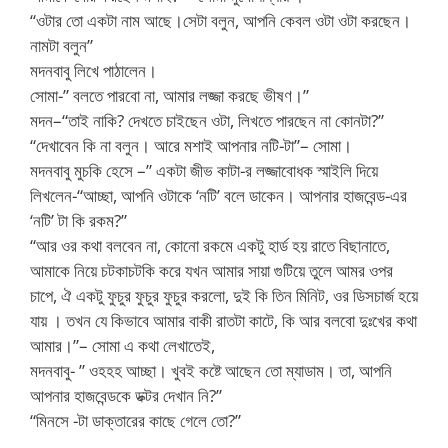
“ওটার তো একটা নাম আছে।সেটা বলুন, আপনি কেবল ওটা ওটা করছেন।
নামটা বলুন”
মদনবাবু লিখে পাঠালেন।
সোমা-” বলতে পারবো না, আমার লজ্জা করছে ভীষণ।”
মদন–“তাই নাকি? দেখতে চাইছেন ওটা, লিখতে পারছেন না কোনটা?”
“দেখাবেন কি না বলুন। আরে মশাই আপনার নটি-টা”– সোমা।
মদনবাবু মুচকি হেসে –” একটা জীভ কাটা-র লজ্জাবোধক স্মাইলি দিয়ে
লিখলেন-“আচ্ছা, আপনি ওটাকে ‘নটি’ বলে ডাকেন। আপনার হাজবেন্ড-এর
‘নটি’ টা কি রকম?”
“আর ওর কথা বলবেন না, কোনো রকমে একটু হার্ড হয় রাতে বিছানাতে,
আমাকে নিয়ে চটকাচটকি করে যখন আমার সায়া গুটিয়ে তুলে আমর ওপর
চাপে, ঐ একটু ফুচুর ফুচুর ফুচুর করলো, দুই কি তিন মিনিট, ওর ডিসচার্জ হয়ে
যায় । তখন যে কিভাবে আমার বাকী রাতটা কাটে, কি আর বলবো দুঃখের কথা
আমার।”– সোমা এ কথা লেখাতেই,
মদনবাবু- ” ওহহহ আচ্ছা। খুবই কষ্টে আছেন তো ম্যাডাম। তা, আপনি
আপনার হাজবেন্ডকে ডক্টর দেখান নি?”
“মিনসে -টা ডাক্তারের কাছে গেলে তো?”