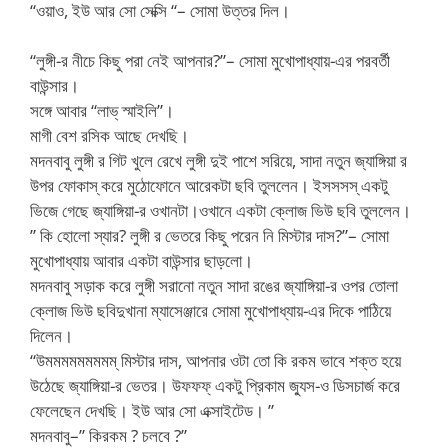
“ওয়াও, ইউ আর সো সেক্সি “– সোমা উত্তর দিল।
“লুঙ্গী-র নীচে কিছু পরা নেই আপনার?”– সোমা মুখোপাধ্যায়-এর পরবর্তী
বাউন্সার।
সঙ্গে আবার “লাভ্ স্মাইলি”।
মাগী বেশ রসিক আছে দেখছি।
মদনবাবু লুঙ্গী র গিট খুলে রেখে লুঙ্গী দুই পাশে সরিয়ে, সাদা নতুন জ্যাঙ্গিয়া র
উপর ফোকাস্ করে মুঠোফোনে আরেকটা ছবি তুললেন। ইসসসস্ একটু
ভিজে গেছে জ্যাঙ্গিয়া-র ওখানটা।ওখানে একটা ক্লোজ ভিউ ছবি তুললেন।
” কি হোলো স্যার? লুঙ্গী র ভেতরে কিছু পরেন নি মিস্টার দাস?”– সোমা
মুখোপাধ্যায় আবার একটা বাউন্সার ছাড়লো।
মদনবাবু সড়াক করে লুঙ্গী সরানো নতুন সাদা রঙের জ্যাঙ্গিয়া-র ওপর তোলা
ক্লোজ ভিউ ছবিদুখানা ম্যাসেঞ্জারে সোমা মুখোপাধ্যায়-এর দিকে পাঠিয়ে
দিলেন।
“উমমমমমমমমম্ মিস্টার দাস, আপনার ওটা তো কি রকম ভাবে শক্ত হয়ে
উঠেছে জ্যাঙ্গিয়া-র ভেতর। উফফফ্ একটু প্রিকাম জ্যুস-ও ডিসচার্জ করে
ফেলেছেন দেখছি। ইউ আর সো এক্সাইটেড। ”
মদনবাবু–” কিরকম ? চলবে ?”