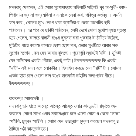
মদনবাবু দেখলেন, এই সোমা মুখোপাধ্যায় মহিলাটি সত্যিই খুব অ-সুখী- কাম-
পিপাসা-র জ্বালা ভদ্রমহিলা র এনাকে সেবা করা, পবিত্র কর্তব্য । অমনি
ফস্ করে , ধোনের মুখে লেগে থাকা জ্যাঙ্গিয়া-র ভেজা অংশটির ছবি
পাঠালেন। এর পরে যে ছবিটা পাঠালেন, সেটা দেখে সোমা মুখোপাধ্যায় স্তব্ধ
হয়ে গেলেন, কালচে বাদামী রঙের ছুন্নত করা পুরুষাঙ্গ টা ঠাটিয়ে উঠেছে,
মুন্ডিটার গায়ে কালচে কালচে ছোপ ছোপ দাগ, চেরার মুখটিতে আবার সরু
সুতোর মতোন , রস যেন আবার ঝুলছে। পুরোপুরি ল্যাংটো ‘নটি’ । মুন্ডিটা
যেন নাসিকের একটা পেঁয়াজ, একটু কাটা।উফফফফফফফফ্ কি একটা
“নটি”- এই মদন বলে লোকটার। হিসহিস করছে যেন “নটি” টা। সোমার
একটা হাত চলে গেলো লাল রঙের হাতকাটা নাইটির তলপেটের নীচে।
উফফফফফফ্।
বাকরুদ্ধ সোমাদেবী ।
মদনবাবু ডানহাতে আস্তে আস্তে আস্তে ওনার কামদন্ডটা নাড়াতে শুরু
করলেন।সাথে সাথে ওনার ম্যাসেঞ্জারে চলে এলো সোমা-র থেকে “লাভ”
স্মাইলি, চুম্বন স্মাইলি। সোমা যেন ভারচুয়াল চুম্বন করছেন মদনবাবু র
ঠাটিয়ে ওঠা কামদন্ডটাতে।