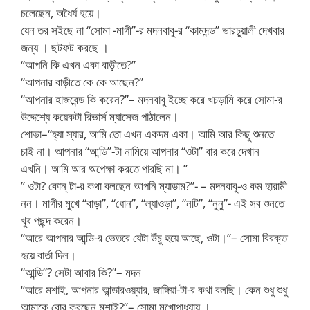
চলেছেন, অধৈর্য হয়ে।
যেন তর সইছে না “সোমা -মাগী”-র মদনবাবু-র “কামদন্ড” ভারচুয়ালী দেখবার
জন্য । ছটফট করছে ।
“আপনি কি এখন একা বাড়ীতে?”
“আপনার বাড়ীতে কে কে আছেন?”
“আপনার হাজবেন্ড কি করেন?”– মদনবাবু ইচ্ছে করে খচড়ামি করে সোমা-র
উদ্দেশ্যে কয়েকটা রিভার্স ম্যাসেজ পাঠালেন।
শোভা–“হ্যা স্যার, আমি তো এখন একদম একা। আমি আর কিছু শুনতে
চাই না। আপনার “আন্ডি”-টা নামিয়ে আপনার “ওটা” বার করে দেখান
এখনি। আমি আর অপেক্ষা করতে পারছি না। ”
” ওটা? কোন্ টা-র কথা বলছেন আপনি ম্যাডাম?”- – মদনবাবু-ও কম হারামী
নন। মাগীর মুখে “বাড়া”, “ধোন”, “ল্যাওড়া”, “নটি”, “নুনু”- এই সব শুনতে
খুব পছন্দ করেন।
“আরে আপনার আন্ডি-র ভেতরে যেটা উঁচু হয়ে আছে, ওটা।”– সোমা বিরক্ত
হয়ে বার্তা দিল।
“আন্ডি”? সেটা আবার কি?”– মদন
“আরে মশাই, আপনার আন্ডারওয়্যার, জাঙ্গিয়া-টা-র কথা বলছি। কেন শুধু শুধু
আমাকে বোর করছেন মশাই?”– সোমা মুখোপাধ্যায় ।