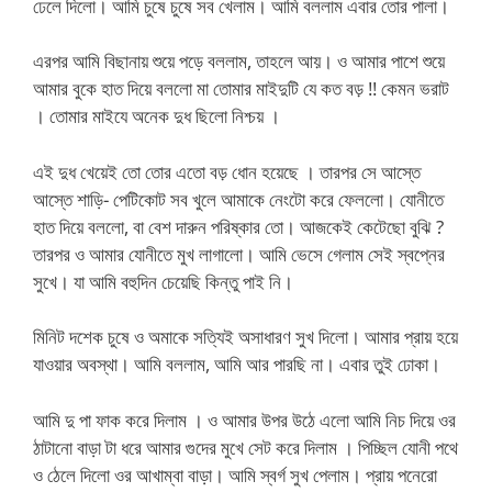
ঢেলে দিলো। আমি চুষে চুষে সব খেলাম। আমি বললাম এবার তোর পালা।
এরপর আমি বিছানায় শুয়ে পড়ে বললাম, তাহলে আয়। ও আমার পাশে শুয়ে
আমার বুকে হাত দিয়ে বললো মা তোমার মাইদুটি যে কত বড় !! কেমন ভরাট
। তোমার মাইযে অনেক দুধ ছিলো নিশ্চয় ।
এই দুধ খেয়েই তো তোর এতো বড় ধোন হয়েছে । তারপর সে আস্তে
আস্তে শাড়ি- পেটিকোট সব খুলে আমাকে নেংটো করে ফেললো। যোনীতে
হাত দিয়ে বললো, বা বেশ দারুন পরিষ্কার তো। আজকেই কেটেছো বুঝি ?
তারপর ও আমার যোনীতে মুখ লাগালো। আমি ভেসে গেলাম সেই স্বপ্নের
সুখে। যা আমি বহুদিন চেয়েছি কিন্তু পাই নি।
মিনিট দশেক চুষে ও অমাকে সত্যিই অসাধারণ সুখ দিলো। আমার প্রায় হয়ে
যাওয়ার অবস্থা। আমি বললাম, আমি আর পারছি না। এবার তুই ঢোকা।
আমি দু পা ফাক করে দিলাম । ও আমার উপর উঠে এলো আমি নিচ দিয়ে ওর
ঠাটানো বাড়া টা ধরে আমার গুদের মুখে সেট করে দিলাম । পিচ্ছিল যোনী পথে
ও ঠেলে দিলো ওর আখাম্বা বাড়া। আমি স্বর্গ সুখ পেলাম। প্রায় পনেরো