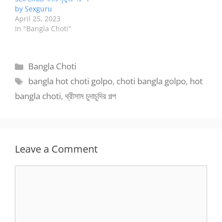
by Sexguru
April 25, 2023
In "Bangla Choti"
Categories
Bangla Choti
Tags
bangla hot choti golpo
,
choti bangla golpo
,
hot
bangla choti
,
থ্রীসাম চুদাচুদির গল্প
Leave a Comment
Comment