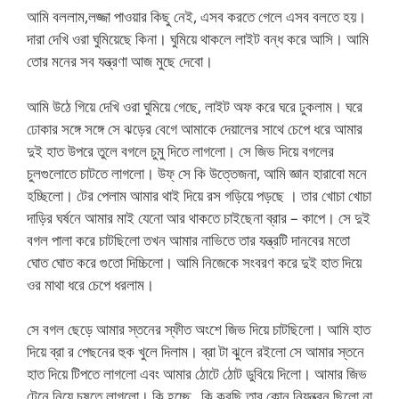
আমি বললাম,লজ্জা পাওয়ার কিছু নেই, এসব করতে গেলে এসব বলতে হয়।
দারা দেখি ওরা ঘুমিয়েছে কিনা। ঘুমিয়ে থাকলে লাইট বন্ধ করে আসি। আমি
তোর মনের সব যন্ত্রণা আজ মুছে দেবো।
আমি উঠে গিয়ে দেখি ওরা ঘুমিয়ে গেছে, লাইট অফ করে ঘরে ঢুকলাম। ঘরে
ঢোকার সঙ্গে সঙ্গে সে ঝড়ের বেগে আমাকে দেয়ালের সাথে চেপে ধরে আমার
দুই হাত উপরে তুলে বগলে চুমু দিতে লাগলো। সে জিভ দিয়ে বগলের
চুলগুলোতে চাটতে লাগলো। উফ্ সে কি উত্তেজনা, আমি জ্ঞান হারাবো মনে
হচ্ছিলো। টের পেলাম আমার থাই দিয়ে রস গড়িয়ে পড়ছে । তার খোচা খোচা
দাড়ির ঘর্ষনে আমার মাই যেনো আর থাকতে চাইছেনা ব্রার – কাপে। সে দুই
বগল পালা করে চাটছিলো তখন আমার নাভিতে তার যন্ত্রটি দানবের মতো
ঘোত ঘোত করে গুতো দিচ্চিলো। আমি নিজেকে সংবরণ করে দুই হাত দিয়ে
ওর মাথা ধরে চেপে ধরলাম।
সে বগল ছেড়ে আমার স্তনের স্ফীত অংশে জিভ দিয়ে চাটছিলো। আমি হাত
দিয়ে ব্রা র পেছনের হুক খুলে দিলাম। ব্রা টা ঝুলে রইলো সে আমার স্তনে
হাত দিয়ে টিপতে লাগলো এবং আমার ঠোটে ঠোট ডুবিয়ে দিলো। আমার জিভ
টেনে নিয়ে চুষতে লাগলো। কি হচ্ছে , কি করছি তার কোন নিয়ন্ত্রন ছিলো না