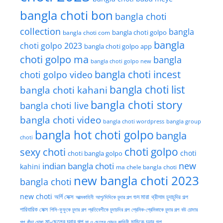
bangla choti bon
bangla choti
collection
bangla
bangla choti golpo
bangla choti com
bangla
choti golpo 2023
bangla choti golpo app
choti golpo ma
bangla
bangla choti golpo new
bangla choti incest
choti golpo video
bangla choti list
bangla choti kahani
bangla choti story
bangla choti live
bangla choti video
bangla choti wordpress
bangla group
bangla hot choti golpo
bangla
choti
choti golpo
sexy choti
choti
choti bangla golpo
new
indian bangla choti
kahini
ma chele bangla choti
new bangla choti 2023
bangla choti
new choti
গুদ মারা
অর্গি সেক্স
আত্মকাহিনী
আপু/দিদিকে চুদার গল্প
থ্রীসাম চুদাচুদির গল্প
পারিবারিক সেক্স
পিসি-ফুফুকে চুদার গল্প
প্রতিবেশীকে চুদাচদির গল্প
প্রেমিক-প্রেমিকাকে চুদার গল্প
বউ চোদার
মা-ছেলের চুদার গল্প
মামিকে চুদার গল্প
বাঁড়া চোষা
গল্প
মা ও ছেলের চোদন কাহিনী