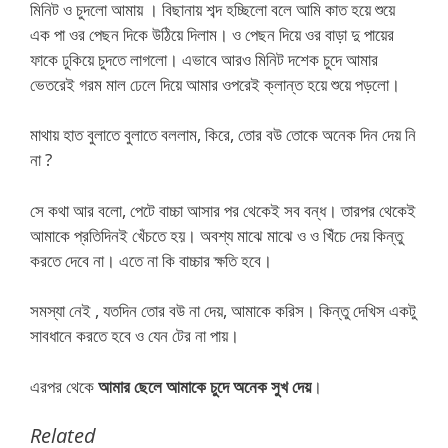
মিনিট ও চুদলো আমায় । বিছানায় শব্দ হচ্ছিলো বলে আমি কাত হয়ে শুয়ে
এক পা ওর পেছন দিকে উঠিয়ে দিলাম। ও পেছন দিয়ে ওর বাড়া দু পায়ের
ফাকে ঢুকিয়ে চুদতে লাগলো। এভাবে আরও মিনিট দশেক চুদে আমার
ভেতরেই গরম মাল ঢেলে দিয়ে আমার ওপরেই ক্লান্ত হয়ে শুয়ে পড়লো।
মাথায় হাত বুলাতে বুলাতে বললাম, কিরে, তোর বউ তোকে অনেক দিন দেয় নি
না ?
সে কথা আর বলো, পেটে বাচ্চা আসার পর থেকেই সব বন্ধ। তারপর থেকেই
আমাকে প্রতিদিনই খেঁচতে হয়। অবশ্য মাঝে মাঝে ও ও খিঁচে দেয় কিন্তু
করতে দেবে না। এতে না কি বাচ্চার ক্ষতি হবে।
সমস্যা নেই , যতদিন তোর বউ না দেয়, আমাকে করিস। কিন্তু দেখিস একটু
সাবধানে করতে হবে ও যেন টের না পায়।
এরপর থেকে
আমার ছেলে আমাকে চুদে অনেক সুখ দেয়
।
Related