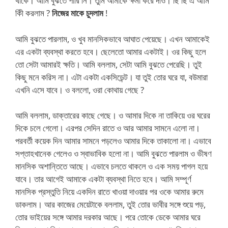
থাকে। আমি বুঝতে পারি নি। তুমি আমাকে ক্ষমা করে দাও। ছি ছি এ আমি
কিী করলাম ?
নিজের মাকে চুদলাম
!
আমি বুঝতে পারলাম, ও খুব মানসিকভাবে আঘাত পেয়েছে। এখন আমাকেই
এর একটা ব্যবস্থা করতে হবে। ছেলেতো আমার একটাই। ওর কিছু হলে
তো সেটা আমারই ক্ষতি। আমি বললাম, সেটা আমি বুঝতে পেরেছি। তুই
কিছু মনে করিস না। এটা একটা একসিডেন্ট। যা তুই তোর ঘরে যা, বউমারা
এখনি এসে যাবে। ও বললো, ওরা কোথায় গেছে ?
আমি বললাম, ডাক্তারের কাছে গেছে। ও আমার দিকে না তাকিয়ে ওর ঘরের
দিকে চলে গেলো। এরপর সেদিন রাতে ও আর আমার সামনে এলো না।
পরবর্তী কয়েক দিন আমার সামনে পড়লেও আমার দিকে তাকালো না। এভাবে
সপ্তাহখানেক গেলেও ও স্বাভাবিক হলো না। আমি বুঝতে পারলাম ও ভীষণ
মানসিক অশান্তিতে আছে। এভাবে চলতে থাকলে ও এক সময় পাগল হয়ে
যাবে। তার আগেই আমাকে একটা ব্যবস্থা নিতে হবে। আমি সম্পূর্ণ
মানসিক প্রস্তুতি নিয়ে একদিন রাতে খাওয়া দাওয়ার পর ওকে আমার রুমে
ডাকলাম। আর কাজের মেয়েটাকে বললাম, তুই তোর ভাবীর সঙ্গে শুয়ে পড়,
তোর ভাইয়ের সঙ্গে আমার দরকার আছে। পরে তোকে ডেকে আমার ঘরে