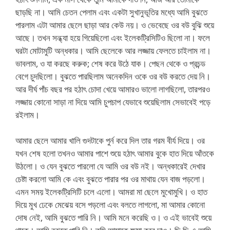
ছাড়ছি না। আমি চেতন পেলাম এবং একটা সুখানুভূতির মধ্যে আমি বুঝতে
পারলাম এটা আমার ছেলে ছাড়া আর কেউ নয়। ও ভেবেছে ওর বউ বুঝি শুয়ে
আছে। তখন সন্ধ্যা হয়ে গিয়েছিলো এবং ইলেকট্রিসিটিও ছিলো না। ফলে
ঘরটা মোটামুটি অন্ধকার। আমি ছেলেকে আর লজ্জায় ফেলতে চাইলাম না।
ভাবলাম, ও যা করছে করুক; শেষ করে উঠে যাক। পেছন থেকে ও প্রচন্ড
বেগে চুদছিলো। বুঝতে পারছিলাম অনেকদিন ওকে ওর বউ করতে দেয় নি।
আর দীর্ঘ পাঁচ বছর পর হঠাৎ চোদা খেয়ে আমারও ভালো লাগছিলো, তারপরও
লজ্জায় কোনো সাড়া না দিয়ে আমি চুপচাপ যেভাবে শুয়েছিলাম সেভাবেই পড়ে
রইলাম।
আমার ছেলে আমার খালি গুদটাকে পুর্ন করে দিল তার গরম বীর্য দিয়ে। ওর
যখন শেষ হলো তখনও আমার পাশে শুয়ে হঠাৎ আমার বুকে হাত দিয়ে আঁতকে
উঠলো। ও যেন বুঝতে পারলো যে আমি ওর বউ নই। অন্ধকারেই দেখার
চেষ্টা করলো আমি কে এবং বুঝতে পারার পর ওর মাথায় যেন বাজ পড়লো।
এমন সময় ইলেকট্রিসিটি চলে এলো। আমরা মা ছেলে মুখোমুখি। ও হাত
দিয়ে মুখ ঢেকে মেঝেয় বসে পড়লো এবং বলতে লাগলো, মা আমার কোনো
দোষ নেই, আমি বুঝতে পারি নি। আমি মনে করেছি ও। ও এই ভাবেই শুয়ে