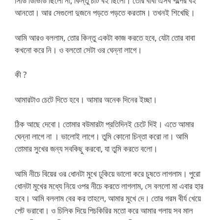
সিডি ডিভিডি ছিলো না, কিন্তু চটি বই ছিলো। তোর বাবা এসব গল্পের বই
আনতো। আর সেগুলো দুজনে পড়তে পড়তে করতাম। তখনই শিখেছি।
আমি আরও বললাম, তোর কিন্তু একটা কাজ করতে হবে, যেটা তোর বাবা
কখনো করে নি। ও বলতো সেটা ওর ঘেন্না লাগে।
কী ?
আমারটাও চেটে দিতে হবে। আমার অনেক দিনের ইচ্ছা।
ঠিক আছে দেবো। তোমার বউমারটা প্রতিদিনই চেটে দিই। এতে আমার
ঘেন্না লাগে না । ভালোই লাগে। তুমি কোনো চিন্তা করো না। আমি
তোমার সুখের জন্য সবকিছু করবো, যা তুমি করতে বলো।
আমি নীচে বিয়ের ওর ধোনটা মুখে ঢুকিয়ে ভালো করে চুষতে লাগলাম। পুরো
ধোনটা মুখের মধ্যে নিয়ে ওপর নীচে করতে লাগলাম, সে বললো মা এবার হার
হবে। আমি বললাম বের কর তাহলে, আমার মুখে দে। তোর গরম বীর্য খেয়ে
পেট ভরাবো। ও চিলিক দিয়ে পিচকিরির মতো করে আমার গলায় সব মাল