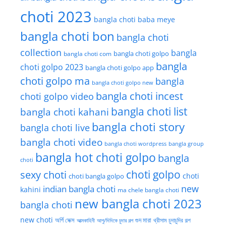
choti 2023
bangla choti baba meye
bangla choti bon
bangla choti
collection
bangla
bangla choti golpo
bangla choti com
bangla
choti golpo 2023
bangla choti golpo app
choti golpo ma
bangla
bangla choti golpo new
bangla choti incest
choti golpo video
bangla choti list
bangla choti kahani
bangla choti story
bangla choti live
bangla choti video
bangla choti wordpress
bangla group
bangla hot choti golpo
bangla
choti
choti golpo
sexy choti
choti
choti bangla golpo
new
indian bangla choti
kahini
ma chele bangla choti
new bangla choti 2023
bangla choti
new choti
গুদ মারা
অর্গি সেক্স
আত্মকাহিনী
আপু/দিদিকে চুদার গল্প
থ্রীসাম চুদাচুদির গল্প