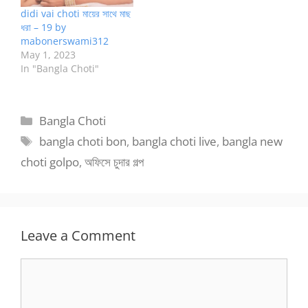
didi vai choti মায়ের সাথে মাছ
ধরা – 19 by
mabonerswami312
May 1, 2023
In "Bangla Choti"
Categories
Bangla Choti
Tags
bangla choti bon
,
bangla choti live
,
bangla new
choti golpo
,
অফিসে চুদার গল্প
Leave a Comment
Comment