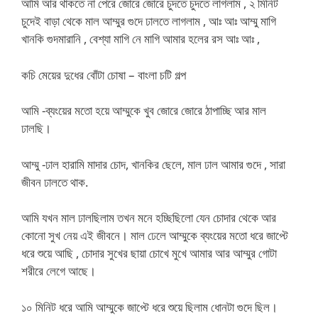
আমি আর থাকতে না পেরে জোরে জোরে চুদতে চুদতে লাগলাম , ২ মিনিট
চুদেই বাড়া থেকে মাল আম্মুর গুদে ঢালতে লাগলাম , আঃ আঃ আম্মু মাগি
খানকি গুদমারানি , বেশ্যা মাগি নে মাগি আমার হলের রস আঃ আঃ ,
কচি মেয়ের দুধের বোঁটা চোষা – বাংলা চটি গল্প
আমি -ব্যংয়ের মতো হয়ে আম্মুকে খুব জোরে জোরে ঠাপাচ্ছি আর মাল
ঢালছি।
আম্মু -ঢাল হারামি মাদার চোদ, খানকির ছেলে, মাল ঢাল আমার গুদে , সারা
জীবন ঢালতে থাক.
আমি যখন মাল ঢালছিলাম তখন মনে হচ্ছিছিলো যেন চোদার থেকে আর
কোনো সুখ নেয় এই জীবনে। মাল ঢেলে আম্মুকে ব্যংয়ের মতো ধরে জাপ্টে
ধরে শুয়ে আছি , চোদার সুখের ছায়া চোখে মুখে আমার আর আম্মুর গোটা
শরীরে লেগে আছে।
১০ মিনিট ধরে আমি আম্মুকে জাপ্টে ধরে শুয়ে ছিলাম ধোনটা গুদে ছিল।