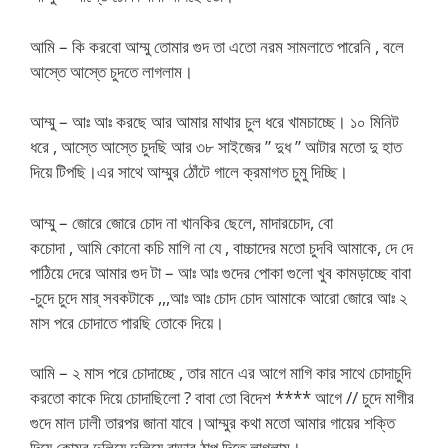
আমি – কি করবো আম্মু তোমার গুদ তা এতো নরম সামলাতে পারেনি , বলে
আস্তে আস্তে চুদতে লাগলাম।
আম্মু – আঃ আঃ করছে আর আমার মাথার চুল ধরে খামচাচ্ছে। ১০ মিনিট
ধরে , আস্তে আস্তে চুদছি আর ৩৮ সাইজের ” দুধ ” আটার মতো দু হাত
দিয়ে টিপছি।এর সাথে আম্মুর ঠোঁটে গালে ক্রমাগত চুমু দিচ্ছি।
আম্মু – জোরে জোরে চোদ না খানকির ছেলে, মাদারচোদ, বো
কচোদা , আমি কোনো কচি মাগি না যে , বাচ্চাদের মতো চুদবি আমাকে, দে দে
পাঠিয়ে দেরে আমার গুদ টা – আঃ আঃ গুদের পোকা গুলো খুব কামড়াচ্ছে বাবা
-চুদে চুদে মার্ সবকটাকে ,,,আঃ আঃ চোদ চোদ আমাকে আরো জোরে আঃ ২
মাস পরে চোদাতে পারছি তোকে দিয়ে।
আমি – ২ মাস পরে চোদাচ্ছে , তার মানে এর আগে মাগি কার সাথে চোদাচুদি
করতো কাকে দিয়ে চোদাছিলো ? বাবা তো বিদেশ **** আগে // চুদে মাগীর
গুদে মাল ঢালী তারপর জানা যাবে।আম্মুর কথা মতো আমার গায়ের শক্তি
দিয়ে কোমর দুলিয়ে দুলিয়ে বাড়ার ঠাপ দিতে লাগলাম।