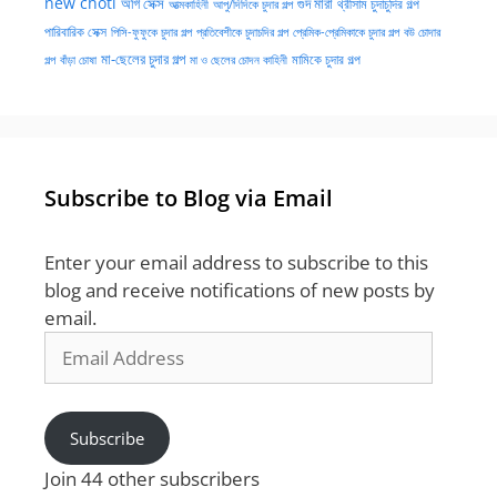
new choti
গুদ মারা
অর্গি সেক্স
আত্মকাহিনী
আপু/দিদিকে চুদার গল্প
থ্রীসাম চুদাচুদির গল্প
পারিবারিক সেক্স
পিসি-ফুফুকে চুদার গল্প
প্রতিবেশীকে চুদাচদির গল্প
প্রেমিক-প্রেমিকাকে চুদার গল্প
বউ চোদার
মা-ছেলের চুদার গল্প
মামিকে চুদার গল্প
বাঁড়া চোষা
গল্প
মা ও ছেলের চোদন কাহিনী
Subscribe to Blog via Email
Enter your email address to subscribe to this
blog and receive notifications of new posts by
email.
Email
Address
Subscribe
Join 44 other subscribers