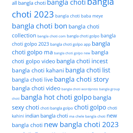
bangla
bangla choti
all bangla choti
choti 2023
bangla choti baba meye
bangla choti bon
bangla choti
collection
bangla
bangla choti golpo
bangla choti com
bangla
choti golpo 2023
bangla choti golpo app
choti golpo ma
bangla
bangla choti golpo new
bangla choti incest
choti golpo video
bangla choti list
bangla choti kahani
bangla choti story
bangla choti live
bangla choti video
bangla choti wordpress
bangla group
bangla hot choti golpo
bangla
choti
choti golpo
sexy choti
choti
choti bangla golpo
new
indian bangla choti
kahini
ma chele bangla choti
new bangla choti 2023
bangla choti