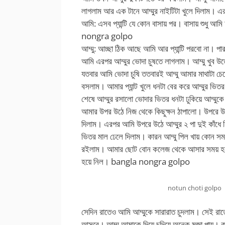
লাগলাম আর এক টানে আম্মুর নাইটিটা খুলে দিলাম। এরপ
আমি: এসব প্যান্টি যে কোন বাসায় পর। বাসায় শুধু
nongra golpo
আম্মু: আচ্ছা ঠিক আছে আমি আর প্যান্টি পরবো না। পার
আমি এরপর আম্মুর ভোদা চুষতে লাগলাম। আম্মু খুব 
যতবার আমি ভোদা চুষি ততবারই আম্মু আমার মাথাটা চেপ
বসলাম। আমার প্যান্ট খুলে ধনটা বের করে আম্মুর ভিতর
শেষে আম্মুর রসালো ভোদার ভিতর ধনটা ঢুকিয়ে আম্মুকে
আমার উপর উঠে নিজ থেকে কিছুক্ষন ঠাপালো। উপরে উঠ
দিলাম। এরপর আমি উপরে উঠে আম্মুর ২ পা দুই কাঁধে ন
ভিতর মাল ঢেলে দিলাম। কারন আম্মু পিল খায় কোন সমস
রইলাম। আমার ছোট বোন কলেজ থেকে আসার সময় হয়েছ
হয়ে নিল।
bangla nongra golpo
notun choti golpo
সেদিন রাতেও আমি আম্মুকে সারারাত চুদলাম। সেই রাত
আসবে। আম্মু আমাকে দিয়ে চুদিয়ে অনেক মজা পায়। ক