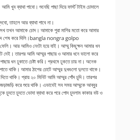
মি খুব ব্যাথা পাবো। শুনেছি পাছা দিয়ে ফার্স্ট টাইম চোদালে
ুদবো, তাহলে আর ব্যাথা পাবে না।
এত সখ তখন আমাকে চোদ। আমাকে পুরা মাগির মতো করে আমার
চুদে শেষ করে দিলি।
bangla nongra golpo
 ফেলি। আর আমিও নেংটা হয়ে যাই। আম্মু কিছুক্ষন আমার ধন
েটে দেই। তারপর আমি আম্মুর পাছায় ও আমার ধনে ভালো করে
াছায় ধন ঢুকাতে চেষ্টা করি। প্রথমে ঢুকতে চায় না। অনেক
াপাতে থাকি। আমার ঠাপের চোটে আম্মুর দুধগুলো দুলতে থাকে।
তে থাকি। প্রায় ২০ মিনিট আমি আম্মুর পোঁদ চুদি। তারপর
়াজড়ি করে শুয়ে থাকি। এভাবেই সব সময় আম্মুকে আব্বুর
মুকে চুদতে চুদতে ভোদা ব্যাথা করে পরে পোদ চুদলাম কাকার বউ ও