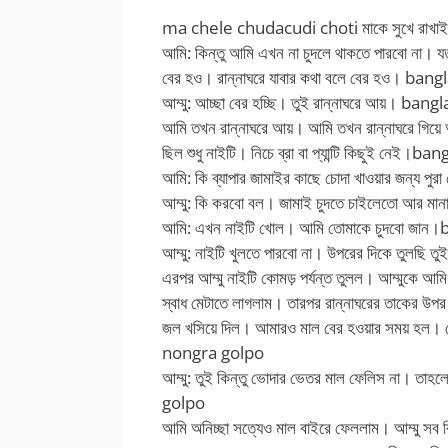
ma chele chudacudi choti মাকে সুখে রাখাই
আমি: কিন্তু আমি এখন না চুদলে থাকতে পারবো না। য
বের হও। রান্নাঘরে যাবার কথা বলে বের হও।
bangl
আম্মু: আচ্ছা বের হচ্ছি। তুই রান্নাঘরে আয়।
bangl
আমি তখন রান্নাঘরে আয়। আমি তখন রান্নাঘরে গিয়ে
ছিল শুধু নাইটি। নিচে ব্রা বা প্যান্টি কিছুই নেই।
bang
আমি: কি ব্যাপার জামাইর কাছে চোদা খাওয়ার জন্য পু
আম্মু: কি করবো বল। জামাই চুদতে চাইলেতো আর মান
আমি: এখন নাইটি খোল। আমি তোমাকে চুদবো জান।
আম্মু: নাইটি খুলতে পারবো না। উপরের দিকে তুলছি তু
এরপর আম্মু নাইটি কোমড় পর্যন্ত তুলল। আম্মুকে আমি
স্বাধ মেটাতে লাগলাম। তারপর রান্নাঘরের তাকের উপর বস
জল খসিয়ে দিল। আমারও মাল বের হওয়ার সময় হল। ব
nongra golpo
আম্মু: তুই কিন্তু ভোদার ভেতর মাল ফেলিস না। তাহল
golpo
আমি অনিচ্ছা সত্যেও মাল বাইরে ফেললাম। আম্মু সব 