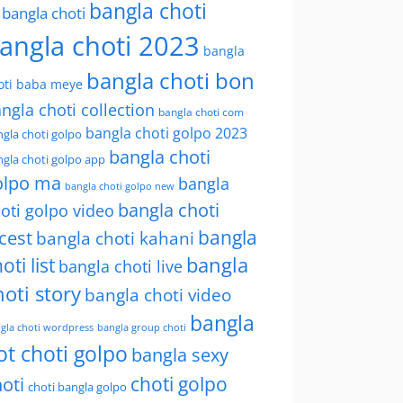
bangla choti
l bangla choti
angla choti 2023
bangla
bangla choti bon
oti baba meye
ngla choti collection
bangla choti com
bangla choti golpo 2023
gla choti golpo
bangla choti
gla choti golpo app
olpo ma
bangla
bangla choti golpo new
bangla choti
oti golpo video
bangla
cest
bangla choti kahani
oti list
bangla
bangla choti live
hoti story
bangla choti video
bangla
gla choti wordpress
bangla group choti
ot choti golpo
bangla sexy
choti golpo
oti
choti bangla golpo