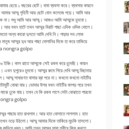
ার ছেয়ে ১ বছরের ছোট। বাবা ব্যবসা করে। ব্যবসার কারনে
ন। আমার আম্মু গৃহিনী আর ছোট বোন কলেজে পড়ে। আমি আর
 থাকে না। শুধু আমি আর আম্মু। আজও আমি আম্মুকে চুদবো।
৬। আর যখন হাটে তখন আম্মুর বিরাট পাছা এদিক ওদিক দোলে।
র মতো অন্য কারো দুলতে আমি দেখি নি। পাড়ার সব লোক
ন মানুষ আম্মুর দুধ আর পাছা দোলানির দিকে হা করে তাকিয়ে
a nongra golpo
৬ ইঞ্চি। কাল রাতে আম্মুকে সেই রকম করে চুদেছি। কারন
 এখন দুপুরেও চুদবো। আম্মুর রুমে গিয়ে দেখি আম্মু বিছানায়
 ছিল। আম্মু সাধারণত বাসায় ব্রা পরে না। কখনো কখনো নাইটির
োটামুটি বোঝা যায়। ভোদার উপর যখন নাইটির কাপড় পরে তখন
ঝে মাঝে ঢুকে যায়। তখন যে কি রকম লাগে সেটা বোঝাতে পারবো
nongra golpo
 আম্মুর পাছায় হাত রাখলাম। আর হাত বোলাতে লাগলাম। হাত
মু তখন নড়ে উঠলো। আম্মু আমার দিকে তাকিয়ে মুচকি হাসলো।
কে জড়িয়ে ধরল। আমি তখন আম্মুর সারা শরীরে কিস করতে