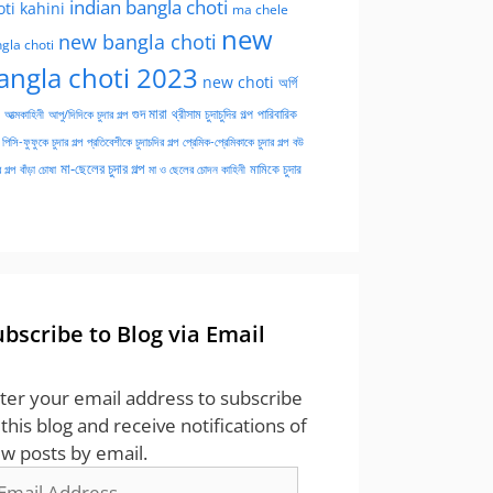
indian bangla choti
oti kahini
ma chele
new
new bangla choti
gla choti
angla choti 2023
new choti
অর্গি
গুদ মারা
পারিবারিক
আত্মকাহিনী
আপু/দিদিকে চুদার গল্প
থ্রীসাম চুদাচুদির গল্প
পিসি-ফুফুকে চুদার গল্প
প্রতিবেশীকে চুদাচদির গল্প
প্রেমিক-প্রেমিকাকে চুদার গল্প
বউ
মা-ছেলের চুদার গল্প
মামিকে চুদার
বাঁড়া চোষা
 গল্প
মা ও ছেলের চোদন কাহিনী
ubscribe to Blog via Email
ter your email address to subscribe
 this blog and receive notifications of
w posts by email.
ail