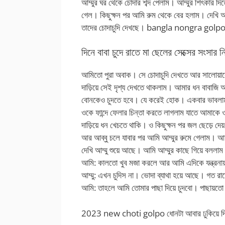
আম্মুর ঘর থেকে চোদার শব্দ পেলাম। আম্মুর শিৎকার দ
গেল। কিছুক্ষন পর আমি রুম থেকে বের হলাম। দেখি আম
তাদের চোদাচুদি দেখছে।
bangla nongra golp
দিনে বাবা চুদে রাতে মা ছেলের সেক্সের সংসার ন
আমিতো পুরা অবাক। সে চোদাচুদি দেখতে আর সালোয়ারের 
দাড়িয়ে সেই দৃশ্য দেখতে থাকলাম। আমার ধন বাবাজি
বোনকেও চুদতে হবে। যে করেই হোক। একবার ভাবলাম এখ
ওকে ফান্দে ফেলার চিন্তা করতে লাগলাম যাতে আমাকে
দাড়িয়ে ধন খেচতে থাকি। ও কিছুক্ষন পর জল ছেড়ে 
আর আব্বু চলে যাবার পর আমি আম্মুর রুমে গেলাম। আম
দেখি আম্মু শুয়ে আছে। আমি আম্মুর কাছে গিয়ে বললা
আমি: কালতো খুব মজা করলে আর আমি এদিকে যন্ত্রনা
আম্মু: এখন চুদিস না। ভোদা ব্যাথা হয়ে আছে। গত র
আমি: তাহলে আমি তোমার পাছা দিয়ে চুদবো। পাছায়ত
2023 new choti golpo ধোনটা আবার ঢুকিয়ে দিল