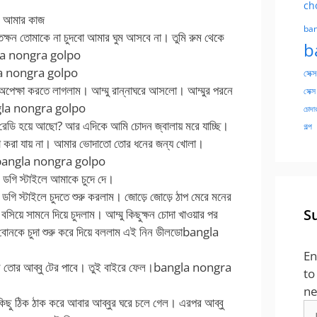
ch
 আমার কাজ
ban
তক্ষন তোমাকে না চুদবো আমার ঘুম আসবে না। তুমি রুম থেকে
b
a nongra golpo
a nongra golpo
সেক্স
 অপেক্ষা করতে লাগলাম। আম্মু রান্নাঘরে আসলো। আম্মুর পরনে
সেক্স
la nongra golpo
চোদার
রা রেডি হয়ে আছো? আর এদিকে আমি চোদন জ্বালায় মরে যাচ্ছি।
গল্প
া করা যায় না। আমার ভোদাতো তোর ধনের জন্য খোলা।
bangla nongra golpo
ই ডগি স্টাইলে আমাকে চুদে দে।
 ডগি স্টাইলে চুদতে শুরু করলাম। জোড়ে জোড়ে ঠাপ মেরে মনের
S
িয়ে সামনে দিয়ে চুদলাম। আম্মু কিছুক্ষন চোদা খাওয়ার পর
োনকে চুদা শুরু করে দিয়ে বললাম এই নিন ডীলডো
bangla
En
ে তোর আব্বু টের পাবে। তুই বাইরে ফেল।
bangla nongra
to
ne
কিছু ঠিক ঠাক করে আবার আব্বুর ঘরে চলে গেল। এরপর আব্বু
Em