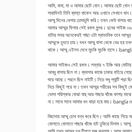
আমি, বাবা, মা ও আমার ছোট বোন। আমার ছোট বোন আম
সারাদিনই তিনি ব্যস্ত থাকেন আর এখানে সেখানে যা
আম্মু দিনের বেলায় চোদাচুদি করি। তখন কেউ বাসায়
আমার আম্মুর ফিগার সেই রকম সুন্দর। দুধের সাইজ ৩
হাটার সময় অনেকেরই পাছা এটা স্বাভাবিক তবে আম্মু
আম্মুকে চুদতে চায়। যখন আম্মু বাসা থেকে বের হয় তখ
থাকে। আম্মু এইসব দেখে মুচকি মুচকি হাসে।
bangl
আমার সাইজও সেই রকম। লম্বায় ৭ ইঞ্চি আর মোটায় 
আব্বু বাসায় ছিল না। ব্যবসার কাজে ঢাকার বাইরে গেছে।
শুয়ে আছে। পরনে ছিল নাইটি। নিচে শুধু প্যান্টি পড়া
নিচে কিছুই পরে না। তখন আম্মুর শরীরের সব কিছুই ম
ভোদা পরিস্কার বোঝা যায়্ আর পাছার খাঁজে কাপড় মা
না। সাথে সাথে আমার ধন খাড়া হয়ে যায়।
bangla 
বিছানায় আম্মু চোখ বন্ধ করে ছিল। আমি কাছে গিয়ে
বোলাতে বোলাতে পাছার খাঁজে হাট ঢুকিয়ে দিলাম। আম্
আমি তখন আম্মুর দুধ টিপতে শুরু করলাম। আম্মু আমা