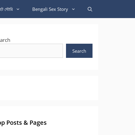
হট স্টোরি
Bengali Sex Story
arch
Search
op Posts & Pages