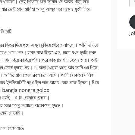
িতে থাকলো। সেই শিৎকার শুনে আমার ধন আবার খাড়া হয়ে
Ad
ার ছোট বোন মালিহা আব্বু আম্মুর ঘরে দরজার ফুটো দিয়ে
o
িউ চটি
Jo
ভিতর দিয়ে গুদে আঙ্গুল ঢুকিয়ে খেঁচতে লাগলো। আমি দাড়িয়ে
 আরও খেপে গেল। তখন মাথা চিন্তা এল, মাকে যখন চুদছি তখন
ন গিয়ে ঝাপিয়ে পরি। পরে ভাবলাম যদি চিৎকার দেয়। তাই
 ওর ভোদা চুদতে দেয়। ও ভোদা খেচতে থাকে আর আমি ওর পিছে
দেয়। আমিও মাল ফেলে রুমে চলে আসি। পরদিন সকালে মালিহা
ার ইউনিভার্সিটি বন্ধ ছিল তাই আমার কোন কাজ ছিলনা। গিয়ে
ম।
bangla nongra golpo
য় মরছি। এখন তোমাকে চুদবো।
াতে তোর আব্বু আমাকে অনেকক্ষন চুদছে।
ো কেউ চোদেনি।
াম ভেজা গুদে