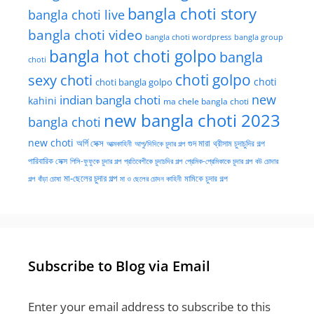
bangla choti story
bangla choti live
bangla choti video
bangla choti wordpress
bangla group
bangla hot choti golpo
bangla
choti
choti golpo
sexy choti
choti
choti bangla golpo
new
indian bangla choti
kahini
ma chele bangla choti
new bangla choti 2023
bangla choti
new choti
গুদ মারা
অর্গি সেক্স
আত্মকাহিনী
আপু/দিদিকে চুদার গল্প
থ্রীসাম চুদাচুদির গল্প
পারিবারিক সেক্স
পিসি-ফুফুকে চুদার গল্প
প্রতিবেশীকে চুদাচদির গল্প
প্রেমিক-প্রেমিকাকে চুদার গল্প
বউ চোদার
মা-ছেলের চুদার গল্প
মামিকে চুদার গল্প
বাঁড়া চোষা
গল্প
মা ও ছেলের চোদন কাহিনী
Subscribe to Blog via Email
Enter your email address to subscribe to this