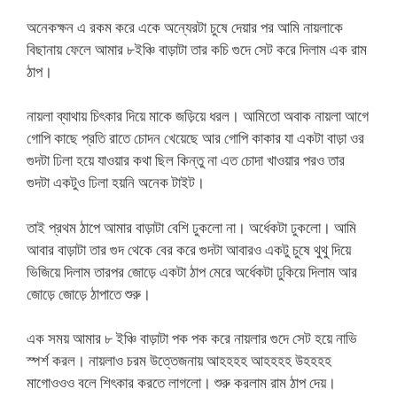
অনেকক্ষন এ রকম করে একে অন্যেরটা চুষে দেয়ার পর আমি নায়লাকে
বিছানায় ফেলে আমার ৮ইঞ্চি বাড়াটা তার কচি গুদে সেট করে দিলাম এক রাম
ঠাপ।
নায়লা ব্যাথায় চিৎকার দিয়ে মাকে জড়িয়ে ধরল। আমিতো অবাক নায়লা আগে
গোপি কাছে প্রতি রাতে চোদন খেয়েছে আর গোপি কাকার যা একটা বাড়া ওর
গুদটা ঢিলা হয়ে যাওয়ার কথা ছিল কিন্তু না এত চোদা খাওয়ার পরও তার
গুদটা একটুও ঢিলা হয়নি অনেক টাইট।
তাই প্রথম ঠাপে আমার বাড়াটা বেশি ঢুকলো না। অর্ধেকটা ঢুকলো। আমি
আবার বাড়াটা তার গুদ থেকে বের করে গুদটা আবারও একটু চুষে থুথু দিয়ে
ভিজিয়ে দিলাম তারপর জোড়ে একটা ঠাপ মেরে অর্ধেকটা ঢুকিয়ে দিলাম আর
জোড়ে জোড়ে ঠাপাতে শুরু।
এক সময় আমার ৮ ইঞ্চি বাড়াটা পক পক করে নায়লার গুদে সেট হয়ে নাভি
স্পর্শ করল। নায়লাও চরম উত্তেজনায় আহহহহ আহহহহ উহহহহ
মাগোওওও বলে শিৎকার করতে লাগলো। শুরু করলাম রাম ঠাপ দেয়।