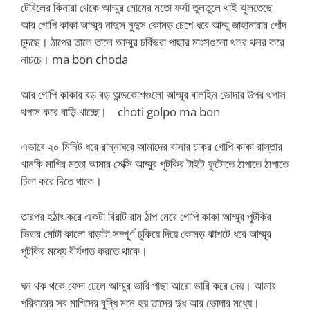
টেবিলের কিনারা থেকে আম্মুর মোমের মতো ফর্সা তুলতুলে থাই ঝুলতেছে
আর গোপি কাকা আম্মুর নাদুস নুদুস কোমড় চেপে ধরে আম্মু জাহানারার পোঁদ
চুদছে। ঠাপের তালে তালে আম্মুর চর্বিভরা পাছার মাংসগুলো থলর থলর করে
নাচচে। ma bon choda
আর গোপি কাকার বড় বড় অন্ডকোশগুলো আম্মুর বালহিন ভোদার উপর থপাস
থপাস করে বাড়ি খাচ্ছে।
choti golpo ma bon
এভাবে ২০ মিনিট ধরে রান্নাঘরে আমাদের বাসার চাকর গোপি কাকা রাস্তার
খানকি মাগির মতো আমার সেক্সি আম্মুর পুটকির টাইট ফুটোতে ঠাপাতে ঠাপাতে
ঢিলা করে দিতে থাকে।
তারপর হঠাৎ করে একটা বিরাট রাম ঠাপ মেরে গোপি কাকা আম্মুর পুটকির
ভিতর মোটা কালো বাড়াটা সম্পূর্ণ ঢুকিয়ে দিয়ে কোমড় ঝাপটে ধরে আম্মুর
পুটকির মধ্যে বীর্যপাত করতে থাকে।
ঘন থক থকে ফেদা ঢেলে আম্মুর ভারি পাছা আরো ভারি করে দেয়। আমার
পরিবারের সব মাগিদের বুদ্ধি মনে হয় তাদের দুধ আর ভোদার মধ্যে।