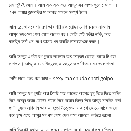
চাস তুই-ই খোল। আমি এক এক করে আম্মুর সব কাপড় খুলে ফেললাম।
এখন আমার জন্মদাত্রি মা আমার সামনে সম্পূর্ণ উলঙ্গ।
আমি দুচোখ ভরে মার রূপ আর শারীরিক সৌন্দর্য ভোগ করতে লাগলাম।
আম্মুর দুধগুলো গোল গোল অনেক বড়। মোটা পেট গভীর নাভি, আর
বালহিন ফর্সা
গুদ
দেখে আমার ধন বাবাজি লাফাতে শুরু করল।
আমি আম্মুর একটা দুধ চুষতে লাগলাম আর অন্যটা জোড়ে জোড়ে টিপতে
লাগলাম। আম্মু আরামে উহহহহ আহহহহ বলে শিৎকার করতে লাগলো।
সেক্সি মাকে বউর মত চোদা – sexy ma chuda choti golpo
আমি আম্মুর দুধ চুষছি আর টিপছি পরে আস্তে আস্তে চুমু দিতে দিতে নাভির
নিচে আম্মুর ভরাট ভোদার কাছে গিয়ে আমার জিহ্ব দিয়ে আম্মুর বালহিন ফর্সা
গুদটা চুষতে লাগলাম আর আম্মুতো উত্তেজনায় আরো জোড়ে আরো ভালো
করে চুষে তোর আম্মুর সব রস খেয়ে ফেল বলে আমাকে জড়িয়ে ধরলো।
আমি জিহ্বটা কখনো আম্মুর গুদের চারপাশে আবার কখনো গুদের ভিতর