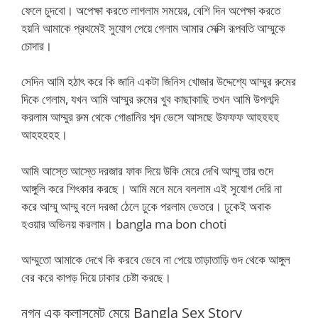
ফেলে চুদবো। অপেক্ষা করতে লাগলাম সময়ের, বেশি দিন অপেক্ষা করতে
হয়নি আমাকে প্রথমেই সুযোগ পেয়ে গেলাম আমার সেক্সি রূপবতি আম্মুকে
চোদার।
সেদিন আমি হঠাৎ করে কি জানি একটা জিনিস খোজার উদ্দেশ্যে আম্মুর রুমের
দিকে গেলাম, যখন আমি আম্মুর রুমের খুব কাছাকাছি তখন আমি উপলব্দি
করলাম আম্মুর রুম থেকে গোঙানির শব্দ ভেসে আসছে উফফফ আহহহহ
আহহহহহ।
আমি আস্তে আস্তে দরজার ফাক দিয়ে উকি মেরে দেখি আম্মু তার গুদে
আঙ্গুলি করে শিৎকার করছে। আমি মনে মনে বললাম এই সুযোগ দেরি না
করে আম্মু আম্মু বলে দরজা ঠেলে ঢুকে পরলাম ভেতরে। ঢুকেই অবাক
হওয়ার অভিনয় করলাম। bangla ma bon choti
আম্মুতো আমাকে দেখে কি করবে ভেবে না পেয়ে তাড়াতাড়ি গুদ থেকে আঙ্গুল
বের করে কাপড় দিয়ে ঢাকার চেষ্টা করছে।
নগ্ন এক ক্লাসমেট মেয়ে Bangla Sex Story