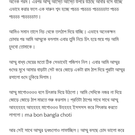
অনেক গরম। এরপর আম্মু আস্তে আস্তে উপরে উঠছে আবার বসে যাচ্ছে
এভাবে করার ফলে এক দারুন শব্দ হচ্ছে পচচচ পচচচচ পচচচচচাত পচচচ
পচচচচ পচচচচচাত।
আমিও সমান তালে নিচ থেকে তলঠাপ দিয়ে যাচ্ছি। এভাবে অনেকক্ষন
চোদার পর আমি আম্মুকে বললাম এবার তুমি নিচে চিৎ হয়ে শুয়ে পড় আমি
চুদবো তোমাকে।
আম্মু বাধ্য মেয়ের মতো ঠিক সেভাবেই পজিশন নিল। এবার আমি আম্মুর
গুদের মুখে আমার বাড়াটা সেট করে জোড়ে একটা রাম ঠাপ দিয়ে পুরাটা আম্মুর
রসালো গুদে ঢুকিয়ে দিলাম।
আম্মু মাগোওওওও বলে চিৎকার দিয়ে উঠলো। আমি সেদিকে নজর না দিয়ে
জোড়ে জোড়ে ঠাপ মারতে শুরু করলাম। প্রতিটা ঠাপের সাথে সাথে আম্মু
আহহহহহ আহহহহ মাগোওওও উহহহহ ইসসসস করে শিৎকার করতে
লাগলো। ma bon bangla choti
আর সেই সাথে আম্মুর দুধগুলোও লাফাচ্ছিল। আম্মু বলছে চোদ ভালো করে