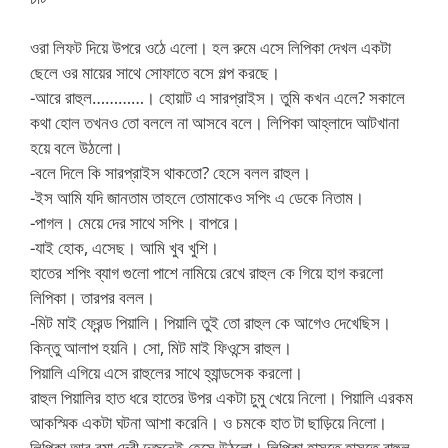
ওরা লিফট দিয়ে উপরে ওঠে এলো। হল রুমে এসে লিপিকা দেখল একটা
ছেলে ওর মায়ের সাথে সোফাতে বসে গল্প করছে।
-আরে রাহুল…………। হোয়াট এ সারপ্রাইস। তুমি কখন এলে? সকালে
কথা হোল তখনও তো বললে না আসবে বলে। লিপিকা আহ্লাদে আটখানা
হয়ে বলে উঠলো।
-বলে দিলে কি সারপ্রাইস থাকতো? হেসে বলল রাহুল।
-ইস আমি যদি জানতাম তাহলে তোমাকেও সপিং এ ডেকে নিতাম।
-পাগল। মেয়ে দের সাথে সপিং। বাপরে।
-যাই হোক, এসেছ। আমি খুব খুশি।
হাতের শপিং ব্যাগ গুলো পাশে নামিয়ে রেখে রাহুল কে গিয়ে হাগ করলো
লিপিকা। তারপর বলল।
-মিট মাই ফ্রেন্ড পিয়ালি। পিয়ালি তুই তো রাহুল কে আগেও দেখেছিস।
কিন্তু আলাপ হয়নি। সো, মিট মাই ফিওন্সে রাহুল।
পিয়ালি এগিয়ে এসে রাহুলের সাথে হ্যান্ডসেক করলো।
রাহুল পিয়ালির হাত ধরে হাতের উপর একটা চুমু খেয়ে নিলো। পিয়ালি এরকম
আকস্মিক একটা ঘটনা আশা করেনি। ও চমকে হাত টা ছাড়িয়ে নিলো।
লিপিকা আর রমা দেবী দুজনেই হেসে উঠলো। লিপিকা হাসতে হাসতে রাহুল