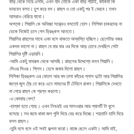
বাড়ি থেকে নিয়ে এলাম, এখন যদি তোকে একা বাড়ি পাঠাই, কাকিমা কি
ভাববেন বলত। চুপ করে বস। রাহুল ও তো একটু পর ই বেরবে। তখন
আমরাও বেরিয়ে যাবো।
অগত্যা। পিয়ালি কে অনিচ্ছা সত্ত্বেও বসতেই হোল। লিপিকা চাকরদের না
ডেকে নিজেই চলে গেল ড্রিঙ্কস আনতে।
পিয়ালির রাহুলের সাথে একা বসে থাকতে অস্বস্তি হচ্ছিল। ছেলেটার নজর
একদম ভালো না। রাহুল যে বার বার ওর দিকে আড় চোখে দেখছিল সেটা
পিয়ালির দৃষ্টি এড়ায়নি।
-আমি একটু বাথরুম থেকে আসছি। রাহুলের উদ্দেশ্যে বলল পিয়ালি।
-সিওর সিওর। প্লিস। হেসে জবাব দিলো রাহুল।
লিপিকা ড্রিঙ্কস এর বোতল আর মদ ঢালা কাঁচের গ্লাস দুটো আর পিয়ালির
জন্যে জুস ট্রে তে করে এনে সামনের টি টেবিলে রাখল। পিয়ালিকে দেখতে
না পেয়ে রাহুল কে প্রশ্ন করলো।
-ও কোথায় গেল?
-হাল্কা হতে গেছে। এখন নিশ্চয়ই ওর সালওয়ার আর প্যানটি টা খুলে
বসেছে। সব জমে থাকা জল পুসি দিয়ে বের করে দিচ্ছে। শয়তানি হাসি দিয়ে
বলল রাহুল।
-তুমি বসে বসে ওই সবই কল্পনা করো। বাজে ছেলে একটা। আমি যাই,