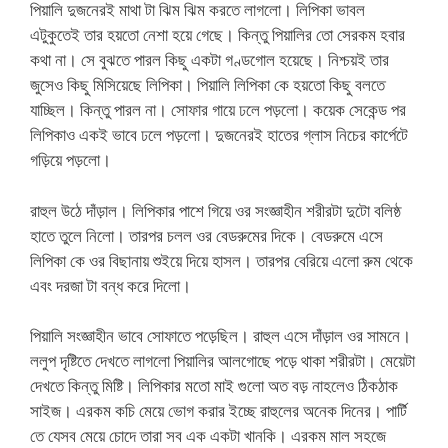
পিয়ালি দুজনেরই মাথা টা ঝিম ঝিম করতে লাগলো। লিপিকা ভাবল
এটুকুতেই তার হয়তো নেশা হয়ে গেছে। কিন্তু পিয়ালির তো সেরকম হবার
কথা না। সে বুঝতে পারল কিছু একটা গণ্ডগোল হয়েছে। নিশ্চয়ই তার
জুসেও কিছু মিসিয়েছে লিপিকা। পিয়ালি লিপিকা কে হয়তো কিছু বলতে
যাচ্ছিল। কিন্তু পারল না। সোফার গায়ে ঢলে পড়লো। কয়েক সেকেন্ড পর
লিপিকাও একই ভাবে ঢলে পড়লো। দুজনেরই হাতের গ্লাস নিচের কার্পেটে
গড়িয়ে পড়লো।
রাহুল উঠে দাঁড়াল। লিপিকার পাশে গিয়ে ওর সংজ্ঞাহীন শরীরটা দুটো বলিষ্ঠ
হাতে তুলে নিলো। তারপর চলল ওর বেডরুমের দিকে। বেডরুমে এসে
লিপিকা কে ওর বিছানায় শুইয়ে দিয়ে হাসল। তারপর বেরিয়ে এলো রুম থেকে
এবং দরজা টা বন্ধ করে দিলো।
পিয়ালি সংজ্ঞাহীন ভাবে সোফাতে পড়েছিল। রাহুল এসে দাঁড়াল ওর সামনে।
ললুপ দৃষ্টিতে দেখতে লাগলো পিয়ালির আলগোছে পড়ে থাকা শরীরটা। মেয়েটা
দেখতে কিন্তু মিষ্টি। লিপিকার মতো মাই গুলো অত বড় নাহলেও ঠিকঠাক
সাইজ। এরকম কচি মেয়ে ভোগ করার ইচ্ছে রাহুলের অনেক দিনের। পার্টি
তে যেসব মেয়ে চোদে তারা সব এক একটা খানকি। এরকম মাল সহজে