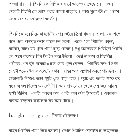
পাওয়া যায় না। পিয়ালি কে লিপিকার সাথে আগেও দেখেছে সে। তখন
থেকেই পিয়ালি কে ভোগ করার বাসনা রাহুলের। আজ সুযোগটা যে এভাবে
এসে যাবে তা সে কল্পনা করেনি।
পিয়ালিকে ধরে নিচে কারপেটের ওপর শুইয়ে দিলো রাহুল। তারপর ওর পাশে
বসে ওকে অনাবৃত করার কাজে মন দিলো। একে একে পিয়ালির ওড়না,
কামিজ, সালওয়ার খুলে পাশে ছুড়ে ফেলল। শুধু অন্তরবাস পিরিহিতা পিয়ালি
কে দেখে রাহুলের লিঙ্গ টন টন করে উঠলো। দেরি না করে ও পিয়ালির
শরীরের শেষ দুই আবরনও টান মেরে খুলে ফেলল। পিয়ালির সম্পূর্ণ নগ্ন
দেহটা পড়ে রইল কারপেটের ওপর। রাহুর আর অপেক্ষা করতে পারছিল না।
তাড়াতাড়ি নিজেও জামা প্যান্ট খুলে নগ্ন হোল। প্যান্ট এর পকেট থেকে বার
করে আনল নিজের অয়ালেট টা। আর তার ভেতর থেকে বের করে আনল
দুটো জিনিস। একটা কনডম আর একটা কাম বর্ধক ট্যাবলেট। একাধিক
কনডম রাহুলের অয়ালেটে সব সময় থাকে।
bangla choti golpo বিধবার যৌনতৃষ্ণা
রাহুল পিয়ালির পাশে গিয়ে বসলো। দেখল পিয়ালির মোবাইল টা ভাইভ্রেট