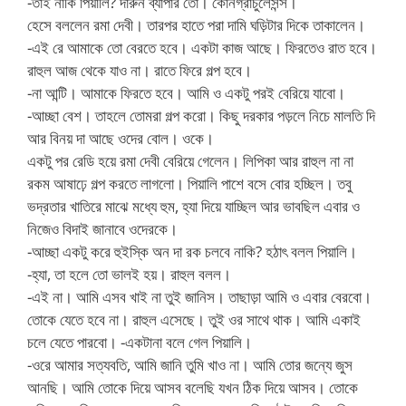
-তাই নাকি পিয়ালি? দারুন ব্যাপার তো। কোনগ্রাচুলেসন্স।
হেসে বললেন রমা দেবী। তারপর হাতে পরা দামি ঘড়িটার দিকে তাকালেন।
-এই রে আমাকে তো বেরতে হবে। একটা কাজ আছে। ফিরতেও রাত হবে।
রাহুল আজ থেকে যাও না। রাতে ফিরে গল্প হবে।
-না আন্টি। আমাকে ফিরতে হবে। আমি ও একটু পরই বেরিয়ে যাবো।
-আচ্ছা বেশ। তাহলে তোমরা গল্প করো। কিছু দরকার পড়লে নিচে মালতি দি
আর বিনয় দা আছে ওদের বোল। ওকে।
একটু পর রেডি হয়ে রমা দেবী বেরিয়ে গেলেন। লিপিকা আর রাহুল না না
রকম আষাঢ়ে গল্প করতে লাগলো। পিয়ালি পাশে বসে বোর হচ্ছিল। তবু
ভদ্রতার খাতিরে মাঝে মধ্যে হুম, হ্যা দিয়ে যাচ্ছিল আর ভাবছিল এবার ও
নিজেও বিদাই জানাবে ওদেরকে।
-আচ্ছা একটু করে হুইস্কি অন দা রক চলবে নাকি? হঠাৎ বলল পিয়ালি।
-হ্যা, তা হলে তো ভালই হয়। রাহুল বলল।
-এই না। আমি এসব খাই না তুই জানিস। তাছাড়া আমি ও এবার বেরবো।
তোকে যেতে হবে না। রাহুল এসেছে। তুই ওর সাথে থাক। আমি একাই
চলে যেতে পারবো। -একটানা বলে গেল পিয়ালি।
-ওরে আমার সত্যবতি, আমি জানি তুমি খাও না। আমি তোর জন্যে জুস
আনছি। আমি তোকে দিয়ে আসব বলেছি যখন ঠিক দিয়ে আসব। তোকে