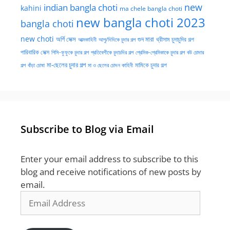
new
indian bangla choti
kahini
ma chele bangla choti
new bangla choti 2023
bangla choti
new choti
গুদ মারা
অর্গি সেক্স
আত্মকাহিনী
আপু/দিদিকে চুদার গল্প
থ্রীসাম চুদাচুদির গল্প
পারিবারিক সেক্স
পিসি-ফুফুকে চুদার গল্প
প্রতিবেশীকে চুদাচদির গল্প
প্রেমিক-প্রেমিকাকে চুদার গল্প
বউ চোদার
মা-ছেলের চুদার গল্প
মামিকে চুদার গল্প
বাঁড়া চোষা
গল্প
মা ও ছেলের চোদন কাহিনী
Subscribe to Blog via Email
Enter your email address to subscribe to this
blog and receive notifications of new posts by
email.
Email
Address