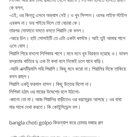
কে বলল,
-এই, ওর কিন্তু এসবে অভ্যাস নেই। ও খুব সিম্পল। ওদের লাইফ স্টাইল
এরকম না। ভয় পাইয়ে দিলে তো বেচারা কে।
তারপর সোফাতে বসতে বসতে পিয়ালি কে বলল।
-আরে চিল। হাই সোসাইটি তে এটা একটা কাস্টম। আই তুই আমার পাশে
এসে বোস।
পিয়ালি গিয়ে বসলো লিপিকার পাশে। মনে মনে খুব বিরক্ত হয়েছে ও। ভাবল
ভদ্রতার খাতিরে দু এক টা কথা বলে নিজেই চলে যাবে বাড়ি।
-আমি এক্সট্রিমলি সরি পিয়ালি। কিছু মনে করো না। পিয়ালির দিকে তাকিয়ে
বলল রাহুল।
পিয়ালি একটু ফরমাল হাসল। কিছু উত্তর দিলো না।
লিপিকা হঠাৎ ওর মায়ের উদ্দেশ্যে বলে উঠলো-
-জানো তো মা। আজ পিয়ালির বাড়ীতেও ওর বয়ফ্রেন্ড আসছে। ওর বাবা
মার সাথে দেখা করতে। কি কোইন্সিডেন্স বল।
bangla choti golpo কিডন্যাপ করে চোদার মজার গল্প