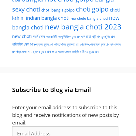
choti
choti golpo
sexy choti
choti
choti bangla golpo
new
indian bangla choti
kahini
ma chele bangla choti
new bangla choti 2023
bangla choti
new choti
গুদ মারা
অর্গি সেক্স
আত্মকাহিনী
আপু/দিদিকে চুদার গল্প
থ্রীসাম চুদাচুদির গল্প
পারিবারিক সেক্স
পিসি-ফুফুকে চুদার গল্প
প্রতিবেশীকে চুদাচদির গল্প
প্রেমিক-প্রেমিকাকে চুদার গল্প
বউ চোদার
মা-ছেলের চুদার গল্প
মামিকে চুদার গল্প
বাঁড়া চোষা
গল্প
মা ও ছেলের চোদন কাহিনী
Subscribe to Blog via Email
Enter your email address to subscribe to this
blog and receive notifications of new posts by
email.
Email