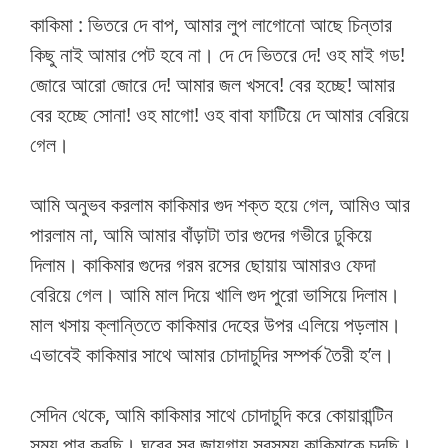
কাকিমা : ভিতরে দে বাপ, আমার লুপ লাগোনো আছে চিন্তার
কিছু নাই আমার পেট হবে না। দে দে ভিতরে দে! ওহ মাই গড!
জোরে আরো জোরে দে! আমার জল খসবে! বের হচ্ছে! আমার
বের হচ্ছে সোনা! ওহ মাগো! ওহ বাবা ফাটিয়ে দে আমার বেরিয়ে
গেল।
আমি অনুভব করলাম কাকিমার গুদ শক্ত হয়ে গেল, আমিও আর
পারলাম না, আমি আমার বাঁড়াটা তার গুদের গভীরে ঢুকিয়ে
দিলাম। কাকিমার গুদের গরম রসের ছোয়ায় আমারও ফেদা
বেরিয়ে গেল। আমি মাল দিয়ে খালি গুদ পুরো ভাসিয়ে দিলাম।
মাল খসায় ক্লান্তিতে কাকিমার দেহের উপর এলিয়ে পড়লাম।
এভাবেই কাকিমার সাথে আমার চোদাচুদির সম্পর্ক তৈরী হ’ল।
সেদিন থেকে, আমি কাকিমার সাথে চোদাচুদি করে কোয়ারান্টিন
সময় পার করছি। ঘরের সব জায়গায় সবসময় কাকিমাকে চুদছি।