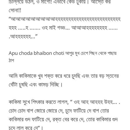
চিল্লিয়ে উঠল, ও মাগো! এভাবে কেউ ঢুকায়। আস্তে কর
সোনা!!
“আআআআআআআআআহহহহহহহহহহহহহহহহহহহহহহহহহ
হহহ …..হ ……. ওহ মাই গড্ড… আআআহহহহহহহহ ……
.আহহহহহহ…”
Apu choda bhaibon choti আপুর মুখ চেপে পিছন থেকে পাছায়
ঠাপ
আমি কাকিমাকে খুব শক্ত করে ধরে চুদছি এবং তার বড় স্তনের
বোঁটা চুষছি এবং কামড় দিচ্ছি।
কাকিমা সুখে শিৎকার করতে লাগল, “ ওহ আহ আহহহ উহহ… .
চোদ চোদ বাপ জোরে জোরে দে, চুদে ফাটিয়ে দে বাপ তোর
কাকিমার গুদ ফাটিয়ে দে, রক্ত বের করে দে, তোর কাকিমার গুদ
চুদে লাল করে দে”।