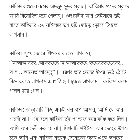
কাকিমার গুদের রসের অদ্ভুদ সুন্দর স্বাদ। কাকিমার গুদের স্বাদে
আমি বিমোহিত হয়ে গেলাম্। গুদ চাটছি আর সেইসাথে দুই
হাতে কাকিমার ৩৬ সাইজের দুধ দুটি জোড়ে ড়োরে টিপতে
লাগলাম।
কাকিমা সুখে জোরে শিৎকার করতে লাগলনে,
“আআআহহহ..আহহহহহৃ আআআহহহহ হহহহহহহহহহহ..
আহ .. আস্তে আস্তৃে”। এরপর তার দেহের উপর উঠে ঠোটে
কিস করতে লাগলাম এবং জিহবা চুষতে লাগলাম। কাকিমা কামে
পাগল হয়ে গেল।
কাকিমা: তাড়াতারি কিছু একটা কর বাপ আমার, আমি যে আর
পারছি না। এই বলে কাকিমা দুই পা ভাজ করে ফাঁক করে দিল।
আমি আর দেরী করলাম না। মিশনারি স্টাইলে তার দেহের উপরে
চড়ে আমি এবং কাকিমা কয়েক সেকেন্ডের জন্য একে অপরের