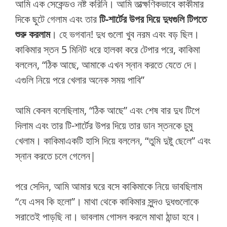
আমি এক সেকেন্ডও নষ্ট করিনি। আমি তাত্ক্ষণিকভাবে কাকীমার
দিকে ছুটে গেলাম এবং তার
টি-শার্টের উপর দিয়ে দুধগুলি টিপতে
শুরু করলাম
। হে ভগবান! দুধ গুলো খুব নরম এবং বড় ছিল।
কাকিমার স্তন 5 মিনিট ধরে হালকা করে টেপার পরে, কাকিমা
বললেন, “ঠিক আছে, আমাকে এখন স্নান করতে যেতে দে।
এগুলি নিয়ে পরে খেলার অনেক সময় পাবি”
আমি কেবল বলেছিলাম, “ঠিক আছে” এবং শেষ বার দুধ টিপে
দিলাম এবং তার টি-শার্টের উপর দিয়ে তার ডান স্তনকে চুমু
খেলাম। কাকিমাএকটি হাসি দিয়ে বললেন, “তুমি দুষ্টু ছেলে” এবং
স্নান করতে চলে গেলেন|
পরে সেদিন, আমি আমার ঘরে বসে কাকিমাকে নিয়ে ভাবছিলাম
“যে এসব কি হলো”। মাথা থেকে কাকিমার সুন্দও দুধগুলোকে
সরাতেই পাড়ছি না। ভাবলাম গোসল করলে মাথা ঠান্ডা হবে।