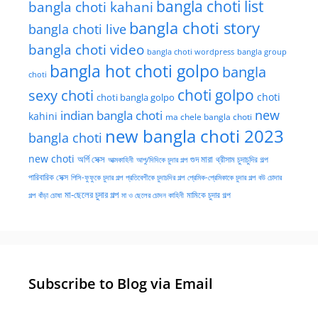
bangla choti list
bangla choti kahani
bangla choti story
bangla choti live
bangla choti video
bangla choti wordpress
bangla group
bangla hot choti golpo
bangla
choti
choti golpo
sexy choti
choti
choti bangla golpo
new
indian bangla choti
kahini
ma chele bangla choti
new bangla choti 2023
bangla choti
new choti
গুদ মারা
অর্গি সেক্স
আত্মকাহিনী
আপু/দিদিকে চুদার গল্প
থ্রীসাম চুদাচুদির গল্প
পারিবারিক সেক্স
পিসি-ফুফুকে চুদার গল্প
প্রতিবেশীকে চুদাচদির গল্প
প্রেমিক-প্রেমিকাকে চুদার গল্প
বউ চোদার
মা-ছেলের চুদার গল্প
মামিকে চুদার গল্প
বাঁড়া চোষা
গল্প
মা ও ছেলের চোদন কাহিনী
Subscribe to Blog via Email