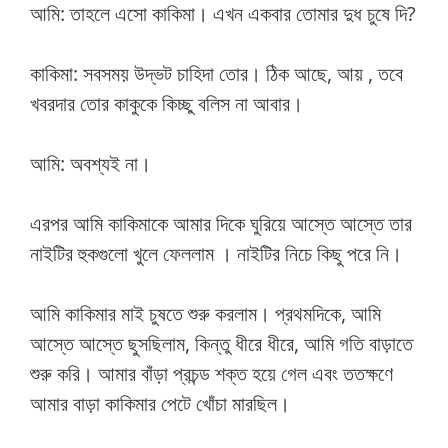
আমি: তাহলে এসো কাকিমা। এখন একবার তোমার দুধ চুষে দি?
কাকিমা: সবসময় উদ্ভট চাহিদা তোর। ঠিক আছে, আয় , তবে
খবরদার তোর কাকুকে কিচ্ছু বলিস না আবার।
আমি: অবশ্যই না।
এরপর আমি কাকিমাকে আমার দিকে ঘুরিয়ে আস্তে আস্তে তার
নাইটির হুকগুলো খুলে ফেললাম । নাইটির নিচে কিছু পরে নি।
আমি কাকিমার মাই চুষতে শুরু করলাম। প্রথমদিকে, আমি
আস্তে আস্তে ছুসছিলাম, কিন্তু ধীরে ধীরে, আমি গতি বাড়াতে
শুরু করি। আমার বাঁড়া প্রচন্ড শক্ত হয়ে গেল এবং ততক্ষণে
আমার বাড়া কাকিমার পেটে খোঁচা মারছিল।