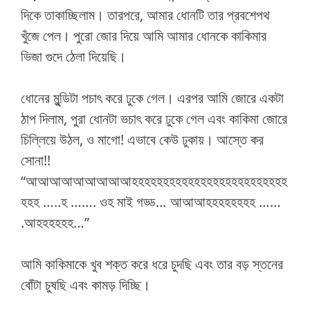
দিকে তাকাচ্ছিলাম। তারপরে, আমার ধোনটি তার প্রবশেপথ
খুঁজে পেল। পুরো জোর দিয়ে আমি আমার ধোনকে কাকিমার
ভিজা গুদে ঠেলা দিয়েছি।
ধোনের মুন্ডিটা পচাৎ করে ঢুকে গেল। এরপর আমি জোরে একটা
ঠাপ দিলাম, পুরা ধোনটা ভচাৎ করে ঢুকে গেল এবং কাকিমা জোরে
চিল্লিয়ে উঠল, ও মাগো! এভাবে কেউ ঢুকায়। আস্তে কর
সোনা!!
“আআআআআআআআআহহহহহহহহহহহহহহহহহহহহহহহহহ
হহহ …..হ ……. ওহ মাই গড্ড… আআআহহহহহহহহ ……
.আহহহহহহ…”
আমি কাকিমাকে খুব শক্ত করে ধরে চুদছি এবং তার বড় স্তনের
বোঁটা চুষছি এবং কামড় দিচ্ছি।