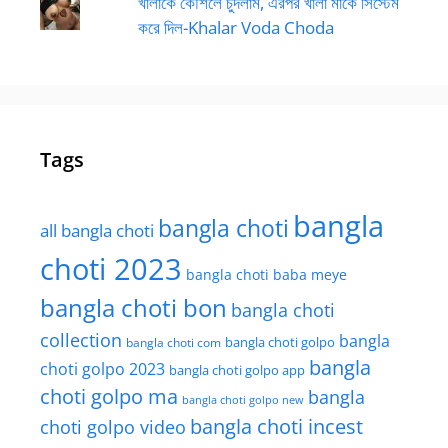
খালাকে কৌশলে চুদলাম, এরপর খালা মাকে সিস্টেম
করে দিল-Khalar Voda Choda
Tags
bangla
bangla choti
all bangla choti
choti 2023
bangla choti baba meye
bangla choti bon
bangla choti
collection
bangla
bangla choti golpo
bangla choti com
bangla
choti golpo 2023
bangla choti golpo app
choti golpo ma
bangla
bangla choti golpo new
bangla choti incest
choti golpo video