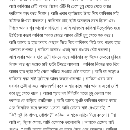
আমি কাকিমার ঠোঁট আবার নিজের ঠোঁট টা চেপে চুমু খেতে খেতে ওনার
প্রতিবাদ বন্ধ করে দিলাম। আমি এবার ব্লাউজের উপর দিয়ে কাকিমার মাই
দুটোকে টিপতে থাকলাম। কাকিমার মাই দুটো অসম্ভব নরম ছিলো এবং
টিপতে আমার খুব ভালো লাগছিলো। আমি জানতাম কাকিমা উত্তেজিত হয়ে
উঠছিলো কারণ কাকিমা আরও জোরে আমার ঠোঁটে চুমু খেতে শুরু করে।
আমি আমার দু হাত আবার পেছনে নিয়ে গিয়ে কাকিমার পিঠে আর পাছায় হাত
বোলাতে লাগলাম। কাকিমা আবারও একটু সরে যাওয়ার চেষ্টা করলো।
আমি এবার আমার হাত দুটো সামনে এনে কাকিমার ব্লাউজের ভেতরে ঢুকিয়ে
দিলাম আর ব্রা সমেত মাই দুটো টিপতে লাগলাম। কাকিমা নিজের হাত দিয়ে
আমার হাত দুটো মাই থেকে সরিয়ে দেওয়ার চেষ্টা করলো। আমি তা সত্ত্বেও
কাকিমার নরম মাই দুটোকে আদর করতে থাকলাম। কাকিমা এবার আর
সরাবার চেষ্টা না করে আত্মসমর্পণ করে আমার কাছে আর আমায় আরো বেশি
করে চুমু খেতে থাকে। আমরা প্রায় দশ মিনিটের মতো চুমু খেলাম আর
পরস্পর কে জড়িয়ে ধরেছিলাম। আমি আমার মুখটি কাকিমার কানের কাছে
এনে ফিসফিস করে বললাম “সোমা, আমি তোমার মাই দেখতে চাই।”
“কি? তুই কি পাগল, গোপাল?” কাকিমা আমাকে সরিয়ে দিয়ে বললো। “না
আমি না, প্লিজ সোমা, আমি তোমাকে ভালোবাসি। আমাকে তোমার মাই
দেখাও।” আমি আবার কাকীমাকে কে কাছে টেনে এনে আনলাম। কাকিমা