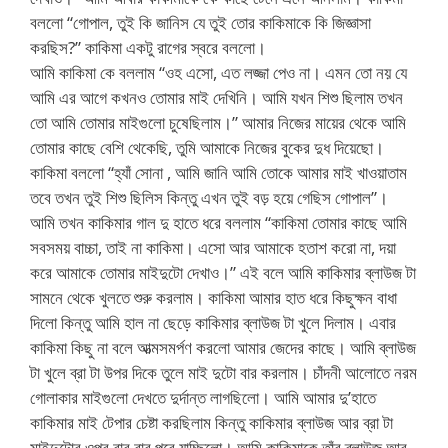
বললো “গোপাল, তুই কি জানিস যে তুই তোর কাকিমাকে কি জিজ্ঞাসা
করছিস?” কাকিমা একটু রাগের স্বরে বললো।
আমি কাকিমা কে বললাম “ওহ এসো, এত লজ্জা পেও না। এমন তো নয় যে
আমি এর আগে কখনও তোমার মাই দেখিনি। আমি যখন শিশু ছিলাম তখন
তো আমি তোমার মাইগুলো চুষেছিলাম।” আমার নিজের মায়ের থেকে আমি
তোমার কাছে বেশি থেকেছি, তুমি আমাকে নিজের বুকের দুধ দিয়েছো।
কাকিমা বললো “হ্যাঁ সোনা , আমি জানি আমি তোকে আমার মাই খাওয়াতাম
তবে তখন তুই শিশু ছিলিস কিন্তু এখন তুই বড় হয়ে গেছিস গোপাল”।
আমি তখন কাকিমার গাল দু হাতে ধরে বললাম “কাকিমা তোমার কাছে আমি
সবসময় বাচ্চা, তাই না কাকিমা। এসো আর আমাকে হতাশ করো না, দয়া
করে আমাকে তোমার মাইদুটো দেখাও।” এই বলে আমি কাকিমার ব্লাউজ টা
সামনে থেকে খুলতে শুরু করলাম। কাকিমা আমার হাত ধরে কিছুক্ষন বাধা
দিলো কিন্তু আমি হাল না ছেড়ে কাকিমার ব্লাউজ টা খুলে দিলাম। এবার
কাকিমা কিছু না বলে আত্মসমর্পণ করলো আমার জেদের কাছে। আমি ব্লাউজ
টা খুলে ব্রা টা উপর দিকে তুলে মাই দুটো বার করলাম। চাঁদনী আলোতে নরম
গোলাকার মাইগুলো দেখতে দুর্দান্ত লাগছিলো। আমি আমার দু’হাতে
কাকিমার মাই টেপার চেষ্টা করছিলাম কিন্তু কাকিমার ব্লাউজ আর ব্রা টা
মাইদুটোর ওপর বার বার পরে যাচ্ছিলো। আমি কাকিমাকে তাঁর ব্লাউজ আর