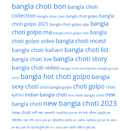
bangla choti bon
bangla choti
collection
bangla
bangla choti golpo
bangla choti com
bangla
choti golpo 2023
bangla choti golpo app
choti golpo ma
bangla
bangla choti golpo new
bangla choti incest
choti golpo video
bangla choti list
bangla choti kahani
bangla choti story
bangla choti live
bangla choti video
bangla choti wordpress
bangla group
bangla hot choti golpo
bangla
choti
choti golpo
sexy choti
choti
choti bangla golpo
new
indian bangla choti
kahini
ma chele bangla choti
new bangla choti 2023
bangla choti
new choti
গুদ মারা
অর্গি সেক্স
আত্মকাহিনী
আপু/দিদিকে চুদার গল্প
থ্রীসাম চুদাচুদির গল্প
পারিবারিক সেক্স
পিসি-ফুফুকে চুদার গল্প
প্রতিবেশীকে চুদাচদির গল্প
প্রেমিক-প্রেমিকাকে চুদার গল্প
বউ চোদার
মা-ছেলের চুদার গল্প
মামিকে চুদার গল্প
বাঁড়া চোষা
গল্প
মা ও ছেলের চোদন কাহিনী