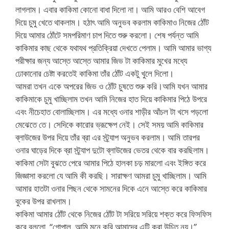
লাগলাম। এবার কাকিমা কোনো বাধা দিলো না। আমি আরও বেশি আবেগ
দিয়ে চুমু খেতে থাকলাম। হঠাৎ আমি অনুভব করলাম কাকিমাও নিজের ঠোঁট
দিয়ে আমার ঠোঁটে সমপরিমাণ চাপ দিতে শুরু করলো। শেষ পর্যন্ত আমি
কাকিমার কাছ থেকে যথাযথ প্রতিক্রিয়া দেখতে পেলাম। আমি আমার ভাগ্য
পরীক্ষার জন্য আস্তে আস্তে আমার জিভ টা কাকিমার মুখের মধ্যে
ঢোকানোর চেষ্টা করতেই কাকিমা তাঁর ঠোঁট একটু খুলে দিলো।
আমরা তখন একে অপরের জিভ ও ঠোঁট চুষতে শুরু করি।আমি যখন আমার
কাকিমাকে চুমু খাচ্ছিলাম তখন আমি নিজের হাত দিয়ে কাকিমার পিঠে উপরে
এবং নীচেহাত বোলাচ্ছিলাম। এর মধ্যে ওনার শাড়ীর আঁচল টা খসে পড়লো
মেঝেতে তে। সেদিকে কারোর ভ্রূক্ষেপ নেই। সেই সময় আমি কাকিমার
ব্লাউজের উপর দিয়ে তাঁর ব্রা এর স্ট্র্যাপ অনুভব করলাম। আমি তারপর
ওনার ঘাড়ের দিকে ব্রা স্ট্র্যাপ দুটো ব্লাউজের ভেতর থেকে বার করছিলাম।
কাকিমা সেটা বুঝতে পেরে আমার পিঠে হালকা চড় মারলো এবং ইঙ্গিত করে
জিজ্ঞাসা করলো যে আমি কী করছি। সারাক্ষণ আমরা চুমু খাচ্ছিলাম। আমি
আমার হাতটা ওনার পিছন থেকে সামনের দিকে এনে আস্তে করে কাকিমার
বুকের উপর রাখলাম।
কাকিমা আমার ঠোঁট থেকে নিজের ঠোঁট টা সরিয়ে সরিয়ে শক্ত করে ফিসফিস
করে বললো, “গোপাল, আমি মনে করি আমাদের এটি করা উচিত নয়।”