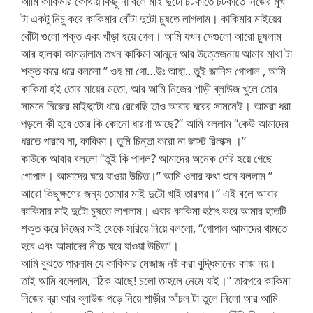
আমি কাকিমার কোথায় কিছু না বলে মাই দুটো চটকাতে চটকাতে নিজের মুখ
টা একটু নিচু করে কাকিমার বোঁটা দুটো চুষতে লাগলাম। কাকিমার মাইয়ের
বোঁটা গুলো শক্ত এবং খাঁড়া হয়ে গেল। আমি যখন সেগুলো আরো চুষলাম
আর হালকা কামড়ালাম তখন কাকিমা আনন্দে আর উত্তেজনায় আমার মাথা টা
শক্ত করে ধরে বললো ” ওহ মা গো…উঃ আহা.. তুই জানিস গোপাল , আমি
কাকিমা হই তোর মায়ের মতো, আর আমি নিজের শাড়ী ব্লাউজ খুলে তোর
সামনে নিজের মাইদুটো ধরে রেখেছি তাও আবার ঘরের সামনেই। আমরা ধরা
পড়লে কী হবে তোর কি কোনো ধারণা আছে?” আমি বললাম “কেউ আমাদের
ধরতে পারবে না, কাকিমা। তুমি চিন্তা করো না জাস্ট রিলাক্স ।”
কাউকে আবার বললো “তুই কি পাগল? আমাদের অনেক দেরি হয়ে গেছে
গোপাল। আমাদের ঘরে যাওয়া উচিত।” আমি ওনার কথা শুনে বললাম ”
আরো কিছুক্ষণের জন্য তোমার মাই দুটো খাই তারপর।” এই বলে আবার
কাকিমার মাই দুটো চুষতে লাগলাম। এবার কাকিমা হঠাৎ করে আমার হাতটি
শক্ত করে নিজের মাই থেকে সরিয়ে নিয়ে বললো, “গোপাল আমাদের থামতে
হবে এবং আমাদের নীচে ঘরে যাওয়া উচিত”।
আমি বুঝতে পারলাম যে কাকিমার মেজাজ নষ্ট করা বুদ্ধিমানের কাজ নয়।
তাই আমি বলেলাম, “ঠিক আছে! চলো তাহলে নেমে যাই।” তারপরে কাকিমা
নিজের ব্রা আর ব্লাউজ পড়ে নিয়ে শাড়ীর আঁচল টা তুলে নিলো আর আমি