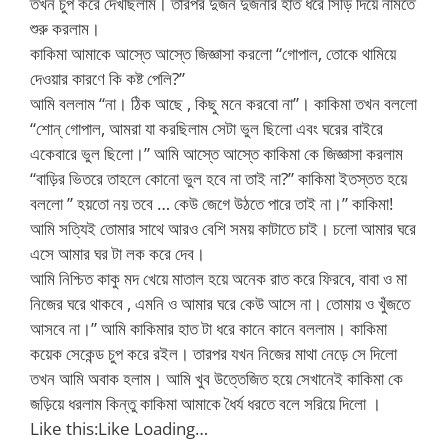
তখন চুপ করে দেখছিলাম। তারপর দুজন দুজনার হাত ধরে সিঁড়ি দিয়ে নামতে
শুরু করলাম।
কাকিমা আমাকে আস্তে আস্তে জিজ্ঞাসা করলো “গোপাল, তোকে থামিয়ে
দেওয়ার কারণে কি কষ্ট পেলি?”
আমি বললাম “না। ঠিক আছে , কিছু মনে করবো না”। কাকিমা তখন বললো
“শোন্ গোপাল, আমরা যা করছিলাম সেটা ভুল ছিলো এবং ঘরের বাইরে
একেবারে ভুল ছিলো।” আমি আস্তে আস্তে কাকিমা কে জিজ্ঞাসা করলাম
“বাড়ির ভিতরে তাহলে কোনো ভুল হবে না তাই না?” কাকিমা ইতস্তত হয়ে
বললো ” হয়তো নয় তবে … কেউ জেগে উঠতে পারে তাই না।” কাকিমা!
আমি সত্যিই তোমার সাথে আরও বেশি সময় কাটাতে চাই। চলো আমার ঘরে
এসে আমার ঘর টা লক করে দেব।
আমি নিশ্চিত কাকু মদ খেয়ে মাতাল হয়ে অনেক রাত করে ফিরবে, বাবা ও মা
নিজের ঘরে থাকবে , এমনি ও আমার ঘরে কেউ আসে না। তোমায় ও খুঁজতে
আসবে না।” আমি কাকিমার হাত টা ধরে কানে কানে বললাম। কাকিমা
কয়েক সেকেন্ড চুপ করে রইল। তারপর যখন নিজের মাথা নেড়ে সে দিলো
তখন আমি অবাক হলাম। আমি খুব উত্তেজিত হয়ে সেখানেই কাকিমা কে
জড়িয়ে ধরলাম কিন্তু কাকিমা আমাকে ধৈর্য ধরতে বলে সরিয়ে দিলো ।
Like this:Like Loading…