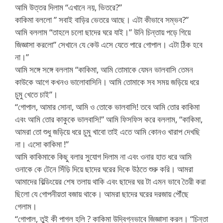
আমি উত্তর দিলাম “এখানে নয়, ভিতরে?”
কাকিমা বললো ” সবাই বাড়ির ভেতরে আছে। এটা কীভাবে সম্ভব?”
আমি বললাম “তাহলে চলো ছাদের ঘরে যাই।” উনি চিন্তায় পড়ে গিয়ে
জিজ্ঞাসা করলো” সেখানে যে কেউ এসে যেতে পারে গোপাল। এটা ঠিক হবে
না।”
আমি সঙ্গে সঙ্গে বললাম “কাকিমা, আমি তোমাকে যেমন ভালবাসি তেমন
কাউকে আগে কখনও ভালোবাসিনি। আমি তোমাকে সব সময় জড়িয়ে ধরে
চুমু খেতে চাই”।
“গোপাল, আমার সোনা, আমি ও তোকে ভালবাসি! তবে আমি তোর কাকিমা
এবং আমি তোর কাকুকে ভালবাসি!” আমি ফিসফিস করে বললাম, “কাকিমা,
আমরা তো শুধু জড়িয়ে ধরে চুমু খাবো তাই এতে আমি কোনও খারাপ দেখছি
না। এসো কাকিমা !”
আমি কাকিমাকে কিছু বলার সুযোগ দিলাম না এবং ওনার হাত ধরে আমি
ওনাকে কে টেনে সিঁড়ি দিয়ে ছাদের ঘরের দিকে উঠতে শুরু করি। আমরা
আমাদের বিল্ডিংয়ের শেষ তলায় থাকি এবং ছাদের ঘর টা এমন ভাবে তৈরী করা
ছিলো যে গোপনীয়তা বজায় থাকে। আমরা ছাদের ঘরের দরজায় পৌঁছে
গেলাম।
“গোপাল, তুই কী পাগল হলি ? কাকিমা উদ্বিগ্নভাবে জিজ্ঞাসা করল। “চিন্তা