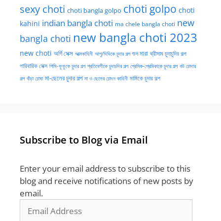
choti golpo
sexy choti
choti
choti bangla golpo
new
indian bangla choti
kahini
ma chele bangla choti
new bangla choti 2023
bangla choti
new choti
গুদ মারা
অর্গি সেক্স
আত্মকাহিনী
আপু/দিদিকে চুদার গল্প
থ্রীসাম চুদাচুদির গল্প
পারিবারিক সেক্স
পিসি-ফুফুকে চুদার গল্প
প্রতিবেশীকে চুদাচদির গল্প
প্রেমিক-প্রেমিকাকে চুদার গল্প
বউ চোদার
মা-ছেলের চুদার গল্প
মামিকে চুদার গল্প
বাঁড়া চোষা
গল্প
মা ও ছেলের চোদন কাহিনী
Subscribe to Blog via Email
Enter your email address to subscribe to this
blog and receive notifications of new posts by
email.
Email
Address