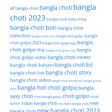
bangla
bangla choti
all bangla choti
choti 2023
bangla choti baba meye
bangla choti bon
bangla choti
collection
bangla
bangla choti golpo
bangla choti com
bangla
choti golpo 2023
bangla choti golpo app
choti golpo ma
bangla
bangla choti golpo new
bangla choti incest
choti golpo video
bangla choti list
bangla choti kahani
bangla choti story
bangla choti live
bangla choti video
bangla choti wordpress
bangla group
bangla hot choti golpo
bangla
choti
choti golpo
sexy choti
choti
choti bangla golpo
new
indian bangla choti
kahini
ma chele bangla choti
new bangla choti 2023
bangla choti