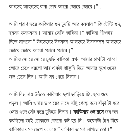
আহহহ আহহহহ বাবা চোষ আরো জোরে জোরে।” ,
আমি প্রাণ ভরে কাকিমার গুদ চুষছি আর বললাম ” কি টেস্টি গুদ,
হুমমম উমমমমম। আমার সেক্সি কাকিমা।” কাকিমা শীৎকার
দিতে লাগলো ” উহহহহহ উমমমম আহহহহ ইসসসসস আহহহহ
জোরে জোরে আরো জোরে জোরে।”
আমিও জোরে জোরে চুষছি কাকিমা এখন আমার মাথাটা আরো
জোরে চেপে ধরলো আর একটা ঝাকুনি দিয়ে আমার মুখে গুদের
জল ঢেলে দিল। আমি সব খেয়ে নিলাম।
আমি বিছানায় উঠতে কাকিমার দুপা ছাড়িয়ে চিৎ হয়ে শুয়ে
পড়ল। আমি ওনার দু পায়ের মাঝে হাঁটু গেড়ে বসে বাঁড়া টা ধরে
ওনার গুদে সেট করে ঢুকিয়ে দিলাম।
কাকিমার গুদ রসে
জব জব
করছিলো তাই ঢোকাতে কোনো কষ্ট হয় নি। কয়েকটা ঠাপ দিয়ে
কাকিমার বুকে চেপে বললাম ” কাকিমা ভালো লাগছে তো।”