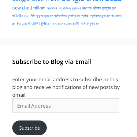
new choti
গুদ মারা
অর্গি সেক্স
আত্মকাহিনী
আপু/দিদিকে চুদার গল্প
থ্রীসাম চুদাচুদির গল্প
পারিবারিক সেক্স
পিসি-ফুফুকে চুদার গল্প
প্রতিবেশীকে চুদাচদির গল্প
প্রেমিক-প্রেমিকাকে চুদার গল্প
বউ চোদার
মা-ছেলের চুদার গল্প
মামিকে চুদার গল্প
বাঁড়া চোষা
গল্প
মা ও ছেলের চোদন কাহিনী
Subscribe to Blog via Email
Enter your email address to subscribe to this
blog and receive notifications of new posts by
email.
Email
Address
Subscribe