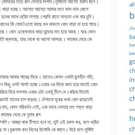
 কোমরের নিচে রান দেখিয়ে দিলাম।লুঙ্গিতো আগেই উঠান ছিল।
al
ছি খাড়া হচ্ছে। আস্তে আস্তে আমার মনে কাম ভাব জেগে
b
 দুধের সাথে ছোঁয়া লাগছে।প্রতি রাতে অন্তত এক বার চুদি।
 ধোনের কি দোষ?এতো কাছে গুদ থাকলে ধোন খাড়া না হয়ে পারে।
ch
াগছে। ধোন এক্কেবারে খাড়া ডান্ডার মত হয়ে আছে। ঘরে কোন
ba
লাইট জ্বলছে, তার থেকে যা আলো আসছে। কাজের মেয়ে কে
ban
ban
g
ch
তাকায় আবার পায়ের দিকে। হাতেও কেমন একটা ছন্দহীন গতি,
in
মনে কিছু ওলট পালট হচ্ছে।এবার ওর দিকে কাত হয়ে শুতেই ধোন
ch
িয়ে দিয়ে বললাম এবার এটা একটু টিপে দে।ধরিয়ে দিতেই
c
রমেই হাতের চাপ বাড়ছে। টেপাতো দূরের কথা ধোন ছাড়তেই
।নাহ, কোন পরিবর্তন নেই, এক ভাবে লোহার মত শক্ত খাড়া
ban
জের মেয়ে কে চুদার গল্প
h
লি। আচ্ছা থাক টিপতে হবে না, তুই এই রকম কর, বলে খ্যাঁচা
ch
্ছে না।বুঝলাম কত দিনের উপোষি কে জানে। উঠে বসে লুঙ্গিটা