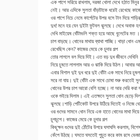
এক পাশে সরিয়ে রাখলাম, দরজা খোলা দেখে হঠাত মিনু
নেই। আর এদিকে সুলতা বাঁড়াটাকে ধরেই রেখেছে কা
ওর পাশে নিচে নেমে কার্পেটের উপর বসে টান দিয়ে শাড়
দুধ! মনে হয় যেন দুইটা ফুটবল ঝুলছে। দেখে অবাক হলা
দেখি মাইয়েষ বোঁটাগুলি শক্ত হয়ে আছে বুলেটের মত ।
চাপ বাড়ছে। ধোনের মাথায় ব্যাথা পাচ্ছি। খাড়া ধোন এ
রেখেছিস কেন? কাজের মেয়ে কে চুদার গল্প
তোর লাগলে বল দিয়ে দিই। এত বড় দুধ জীবনে দেখিনি
নিয়ে চুষতে লাগলাম আর ও ঝাকি দিয়ে উঠল। আবার 
এবার বিশাল দুই দুধ ধরে দুই বোঁটা এক সাথে নিয়ে চুষল
সরে না যায়। দুই বোঁটা এক সাথে চোষা শুরু করতে
ধোনের উপর চাপ আরো বেশি হচ্ছে। না আর দেরি করা যায়
ওকে শুইয়ে দিলাম। এই এতক্ষনে সুলতা ধোন ছেড়ে দিল
ঝুলছে।শাড়ি পেটিকোট উপরে উঠিয়ে দিতেই ও নিজে থেকে 
ওর গুদের সামনে ধোন নিয়ে এক হাতে ধোনের মাথা দিয়
চুপচুপে। কাজের মেয়ে কে চুদার গল্প
কিছুক্ষন গুদের দুই ঠোঁটের উপরে ঘসাঘসি করলাম, বি
কেঁপে উঠছে। ঘসতে ঘসতেই পুচুত করে কাম রসে ভেজা 