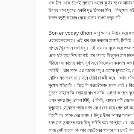
এক ঠাপ।এক ঠাপেই সুলতার গুদের কুয়ার মধ্যে আমার 
উহহহ বলে সুখের একটা মৃদু চিৎকার দিল। কিছুক্ষন এই 
কত্ত বড়!!!কাজের মেয়ে চোদার বাংলা নতুন চটি
Bon er voday dhon আপু আমার উপরে শুয়ে হাত 
ওহহহহহহহহহ। এই বার শুরু করলাম ঠাপানি, মিনিটে
লাগছে?খুব ভাল দাদাবাবু। এই বার ওর বুকে শুয়ে পড়লা
ওকে দুই হাত দিয়ে জাপটে ধরে আবার কিছুক্ষন ঠাপ মা
উঠিয়ে ওর কানের কাছে মুখ এনে জিজ্ঞ্যেস করলাম ক
আইছি। তার মানে এর আগের বাবুও তোকে চুদতো?হ, 
বৌদির মত নরম না। তবে বৌদি চাকরী করে। যখন বাড়িতে
সুযোগ পাইলেই। নিয়ে কি করত?কোন জবাব নেই। কির
চুদত? তাইলে কি বসাইয়া রাখত নাকি, এইডা আপনে বুঝেন
এমন সময় মিনু ডাকল দিদি, ও দিদই, আপনে কই গেলেন
যুগ্মভাবে মেঝেতে প্রায় নগ্ন দেখে বের হয়ে গেল চট 
নিয়েই ঘর থেকে বের হলাম। মিনুর উপর আমার অনেক দিন
বলে মান সন্মানের ভয়ে কিছু করিনি আর তা ছাড়া ওর 
খেয়ে পেট ভরলে কি আর হোটেলের খাবারে মন চায়? কিন্