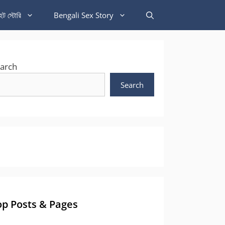
হট স্টোরি
Bengali Sex Story
arch
Search
op Posts & Pages