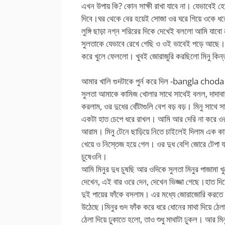
এখন উপায় কি? কোন সাক্ষী রাখা যাবে না। যেভাবেই
দিবে।ঘর থেকে বের হয়েই সোজা ওর ঘরে গিয়ে ওকে 
লুঙ্গি ছাড়া নগ্ন শরিরের দিকে দেখেই বললো আমি যা
সুলতাকে যেভাবে রেখে গেছি ও ওই ভাবেই পড়ে আছে। 
করে খুলে ফেললো। খুবই জোরাজুরি করছিলো মিনু কিন্
আমার খালি গুদটাকে পুর্ন করে দিল -bangla cho
সুলতা আমাকে কামিজ খোলার সাথে সাথেই বলল, দাদাবাবু
করলাম, ওর দুধের বোঁটাগুলি বেশ বড় বড়। মিনু সাথে 
একটা হাত চেপে ধরে রাখল। আমি আর দেরি না করে ওর অন
আরাম। মিনু টেনে ছাড়িয়ে নিতে চাইলেই দিলাম এক 
খেয়ে ও নিস্তেজ হয়ে গেল। ওর দুধ বেশি জোরে টেপা য
চুষেওনি।
আমি মিনুর দুধ চুষছি আর ওদিকে সুলতা মিনুর পাজামা খু
দেখেন, এই বার ওরে দেন, দেখেন ভিজ্জা গেছে।হাত দিয
দুই পায়ের ফাঁকে বসলাম। এর মধ্যে জোরাজোরি করতে 
উঠেছে।মিনুর গুদ ফাঁক করে ধরে ধোনের মাথা দিয়ে ঠ
ঠেলা দিয়ে ঢুকাতে হলো, তাও শুধু মাথাটা ঢুকল। আর ম