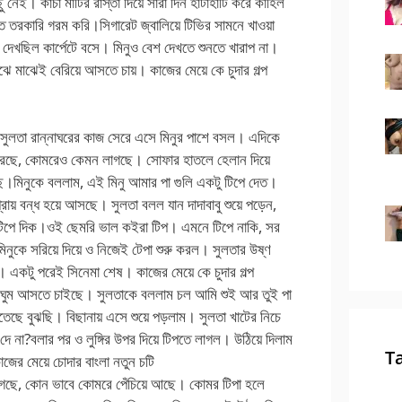
ই। কাঁচা মাটির রাস্তা দিয়ে সারা দিন হাঁটাহাঁটি করে কাহিল
ত তরকারি গরম করি।সিগারেট জ্বালিয়ে টিভির সামনে খাওয়া
েখছিল কার্পেটে বসে। মিনুও বেশ দেখতে শুনতে খারাপ না।
াঝে মাঝেই বেরিয়ে আসতে চায়। কাজের মেয়ে কে চুদার গল্প
 সুলতা রান্নাঘরের কাজ সেরে এসে মিনুর পাশে বসল। এদিকে
 করছে, কোমরেও কেমন লাগছে। সোফার হাতলে হেলান দিয়ে
ে।মিনুকে বললাম, এই মিনু আমার পা গুলি একটু টিপে দেত।
রায় বন্ধ হয়ে আসছে। সুলতা বলল যান দাদাবাবু শুয়ে পড়েন,
 টিপে দিক।ওই ছেমরি ভাল কইরা টিপ। এমনে টিপে নাকি, সর
িনুকে সরিয়ে দিয়ে ও নিজেই টেপা শুরু করল। সুলতার উষ্ণ
 একটু পরেই সিনেমা শেষ। কাজের মেয়ে কে চুদার গল্প
 ঘুম আসতে চাইছে। সুলতাকে বললাম চল আমি শুই আর তুই পা
েছে বুঝছি। বিছানায় এসে শুয়ে পড়লাম। সুলতা খাটের নিচে
 দে না?বলার পর ও লুঙ্গির উপর দিয়ে টিপতে লাগল। উঠিয়ে দিলাম
T
জের মেয়ে চোদার বাংলা নতুন চটি
ে গেছে, কোন ভাবে কোমরে পেঁচিয়ে আছে। কোমর টিপা হলে