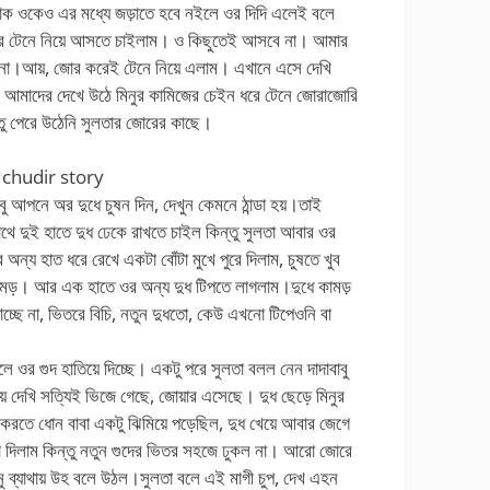
 হোক ওকেও এর মধ্যে জড়াতে হবে নইলে ওর দিদি এলেই বলে
ধরে টেনে নিয়ে আসতে চাইলাম। ও কিছুতেই আসবে না। আমার
বো না।আয়, জোর করেই টেনে নিয়ে এলাম। এখানে এসে দেখি
আমাদের দেখে উঠে মিনুর কামিজের চেইন ধরে টেনে জোরাজোরি
তু পেরে উঠেনি সুলতার জোরের কাছে।
da chudir story
 আপনে অর দুধে চুষন দিন, দেখুন কেমনে ঠান্ডা হয়।তাই
সাথে দুই হাতে দুধ ঢেকে রাখতে চাইল কিন্তু সুলতা আবার ওর
্য হাত ধরে রেখে একটা বোঁটা মুখে পুরে দিলাম, চুষতে খুব
কামড়। আর এক হাতে ওর অন্য দুধ টিপতে লাগলাম।দুধে কামড়
াচ্ছে না, ভিতরে বিচি, নতুন দুধতো, কেউ এখনো টিপেওনি বা
লে ওর গুদ হাতিয়ে দিচ্ছে। একটু পরে সুলতা বলল নেন দাদাবাবু
়ে দেখি সত্যিই ভিজে গেছে, জোয়ার এসেছে। দুধ ছেড়ে মিনুর
করতে ধোন বাবা একটু ঝিমিয়ে পড়েছিল, দুধ খেয়ে আবার জেগে
েলা দিলাম কিন্তু নতুন গুদের ভিতর সহজে ঢুকল না। আরো জোরে
িনু ব্যাথায় উহ বলে উঠল।সুলতা বলে এই মাগী চুপ, দেখ এহন