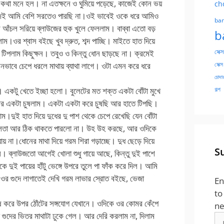
র কথা মনে হল। না এতক্ষনে ও ঘুমিয়ে পড়েছে, কাজেই কোন ভয়
ch
জেই আমি বেশি সরতেও পারছি না।ওই ভাবেই ওকে ধরে আমিও
ban
ির আঁচল সরিয়ে ব্লাউজের হুক খুলে ফেললাম। বাব্বা এতো বড়
b
ম।ওর শ্বাস বইছে খুব দ্রুত, শব্দ পাচ্ছি। মাইতে হাত দিয়ে
সেক্স
 টিপলাম কিছুক্ষন। তবুও ও কিন্তু ধোন ছাড়ছে না। ক্রমেই
সেক্স
মনভাবে চেপে ধরলে মাথায় ব্যাথা লাগে। ওটা এমন করে ধরে
চোদার
গল্প
। একটু খেতে ইচ্ছা হলো। বুলেটের মত শক্ত একটা বোঁটা মুখে
আর একটা চুষলাম। একটা একটা করে চুষছি আর হাতে টিপছি।
াম।দুই হাত দিয়ে দুধের দু পাশ থেকে চেপে রেখেছি যেন বোঁটা
ই সুলতা আর ঠিক থাকতে পারলো না। উহ উহ করছে, আর ওদিকে
 না।ধোনের মাথা দিয়ে গরম শিরা গড়াচ্ছে। দুধ ছেড়ে দিয়ে
S
। ব্লাউজতো আগেই খোলা শুধু গায়ে আছে, কিন্তু দুই পাশে
দুই পায়ের হাঁটু ভেঙ্গে উপরে তুলে পা ফাঁক করে দিল। আমি
ে ওর গুদে লাগাতেই দেখি গরম লাভার স্রোত বইছে, ভেজা
En
to
শেষ করে উপর ঠোঁটের সঙ্গযোগ যেখানে। ওদিকে ওর কোমর কেঁপে
ne
গুদের ভিতর মাথাটা ঢুকে গেল। আর দেরি করলাম না, দিলাম
Em