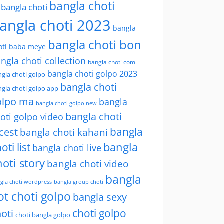
bangla choti
l bangla choti
angla choti 2023
bangla
bangla choti bon
oti baba meye
ngla choti collection
bangla choti com
bangla choti golpo 2023
gla choti golpo
bangla choti
gla choti golpo app
olpo ma
bangla
bangla choti golpo new
bangla choti
oti golpo video
bangla
cest
bangla choti kahani
oti list
bangla
bangla choti live
hoti story
bangla choti video
bangla
gla choti wordpress
bangla group choti
ot choti golpo
bangla sexy
choti golpo
oti
choti bangla golpo