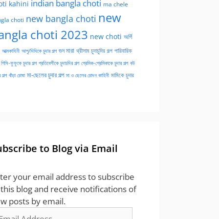
indian bangla choti
oti kahini
ma chele
new
new bangla choti
gla choti
angla choti 2023
new choti
অর্গি
গুদ মারা
পারিবারিক
আত্মকাহিনী
আপু/দিদিকে চুদার গল্প
থ্রীসাম চুদাচুদির গল্প
পিসি-ফুফুকে চুদার গল্প
প্রতিবেশীকে চুদাচদির গল্প
প্রেমিক-প্রেমিকাকে চুদার গল্প
বউ
মা-ছেলের চুদার গল্প
মামিকে চুদার
বাঁড়া চোষা
 গল্প
মা ও ছেলের চোদন কাহিনী
ubscribe to Blog via Email
ter your email address to subscribe
 this blog and receive notifications of
w posts by email.
ail