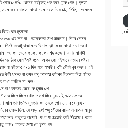
বিখ্যাত ৮ ইঞ্চি ধোনের সবটুকই পক করে ঢুকে গেল। সুলতা
Ad
ভাবে ধরে রাখলাম, মাঝে মাঝে ধোন দিয়ে চাড়া দিচ্ছি। ও বলল
Jo
দিয়ে ধোন ঢুকালো
 ৫০/৬০ এর কম না। অনেকক্ষন ঠাপ মারলাম। কিরে কেমন
ম। পিঠটা একটু বাঁকা করে বিশাল দুই দুধের মাঝে মাথা রেখে
রলাম।ওর গুদ থেকে ফচফচ ফচফচ শব্দ হচ্ছে। এবার মাথাটা
ত দিন পর ঠাপ খেলি?এই ধরেন আপনাগো এইখানে যতদিন ধইরা
রোজ না হইলেও ২/৩ দিন পরে পরেই। ওই বৌদি খুব কড়া। এই
 উনি থাকত না তখন বাবু আমারে ডাইকা বিছানায় নিয়া যাইত
ে কথা বলছিস না কেন?
 না? কাজের মেয়ে কে চুদার গল্প
? ডাক দিতে দিতে খোলা দরজা দিয়ে ঢুকতেই আমাদেরকে
করে।আমি তাড়াতাড়ি সুলতার গুদ থেকে ধোন বের করে লুঙ্গি না
ের লোভ ছিল, যে খাড়া দুধ! শুধু বৌয়ের বাড়ির এলাকার মানুষ
বোনতো আর অভুক্ত রাখেনি।যখন যা চেয়েছি তাই দিয়েছে। ঘরের
তু আজ? কাজের মেয়ে কে চুদার গল্প