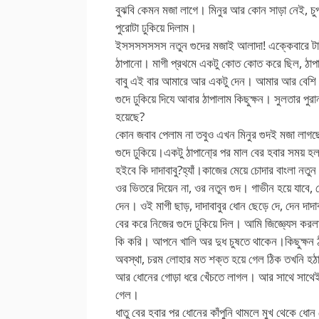
বুঝবি কেমন মজা লাগে। মিনুর আর কোন সাড়া নেই, চু
পুরোটা ঢুকিয়ে দিলাম।
ইসসসসসসস নতুন গুদের মজাই আলাদা! এক্কেবারে টাই
ঠাপানো। মাগী প্রথমে একটু কোত কোত করে ছিল, ঠাপা
বাবু এই বার আমারে আর একটু দেন। আমার আর বেশি ল
গুদে ঢুকিয়ে দিযে আবার ঠাপালাম কিছুক্ষন। সুলতার পুর
হয়েছে?
কোন জবাব পেলাম না তবুও এখন মিনুর গুদই মজা লাগছে।
গুদে ঢুকিয়ে।একটু ঠাপানো্র পর মাল বের হবার সময় হ
হইবে কি দাদাবাবু?হ্যাঁ।কাজের মেয়ে চোদার বাংলা নতুন
ওর ভিতরে দিয়েন না, ওর নতুন গুদ। গাভীন হয়ে যাবে
দেন। ওই মাগী ছাড়, দাদাবাবুর ধোন ছেড়ে দে, দেন দা
বের করে নিজের গুদে ঢুকিয়ে দিল। আমি জিজ্ঞ্যেস কর
কি করি। আপনে খালি অর দুধ চুষতে থাকেন।কিছুক্ষন 
অবস্থা, চরম লোহার মত শক্ত হয়ে গেল ঠিক তখনি হঠা
আর ধোনের গোড়া ধরে খেঁচতে লাগল। আর সাথে সাথেই 
গেল।
ধাতু বের হবার পর ধোনের কাঁপুনি থামলে মুখ থেকে ধো