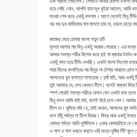
এক গ্রামে গেছিলাম। সেখানে আবার রিকশা টিকসা কিছু নে
হয়ে গেছি।যান, আপনি হাত মুখ ধুইয়া আসেন, আমি ভা
দাওয়া শেষ করে একটু বসলাম। আগে থেকেই মিনু টিভি দ
বড় বড় দুধ কামিজের বাধ মানতে চায় না, ওড়না ছেড়ে ম
কাজের মেয়ে চোদার বাংলা নতুন চটি
সুলতা আসার পর মিনু একটু আরাম পেয়েছে। এর মধ্যে
আমার সমস্ত শরীর বিশেষ করে দুই পা ব্যাথায় টনটন
একটু কাত হয়ে টিভি দেখছি। একটা বাংলা সিনেমা চলছ
সারা দিনের ক্লান্তির পর মিনুর পা টেপার আরামে চোখ প্
আপনেরে খুব ক্লান্ত লাগতেছে। হ্যাঁ যাই, আর একটু
তুই আমারে দে, দেখ কেমনে টিপে। বলেই ধাক্কা দিয়ে ম
স্পর্শ পেয়েই সমস্ত শরীরে কেমন যেন একটা ভাব হলো।
মিনু বলল আমি যাই শুই, বলেই উঠে চলে গেল। আমার
টিপে দে। ঘুমিয়ে পরি।হ, তাই করেন, আপনের ঘুম আইত
বসে হাঁটু পর্যন্ত পা টিপে দিচ্ছে। কিরে আর একটু উপরে
কোমর পর্যন্ত আমি লুঙ্গিটাকে। এবার কোমরটাতে দে।কা
এ পাশ ও পাশ করতে করতে এরি মধ্যে লুঙ্গির গিঁট খুল