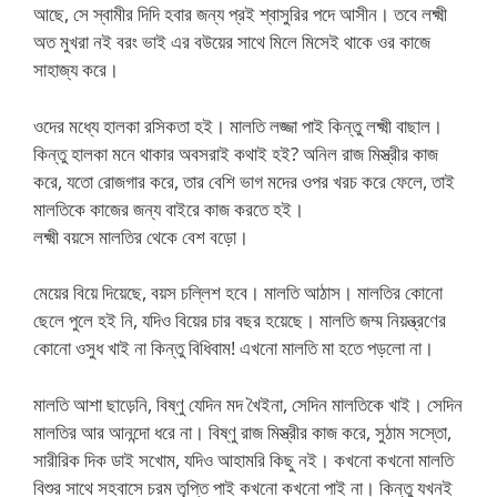
আছে, সে স্বামীর দিদি হবার জন্য প্রই শ্বাসুরির পদে আসীন। তবে লক্ষ্মী
অত মুখরা নই বরং ভাই এর বউয়ের সাথে মিলে মিসেই থাকে ওর কাজে
সাহাজ্য করে।
ওদের মধ্যে হালকা রসিকতা হই। মালতি লজ্জা পাই কিন্তু লক্ষ্মী বাছাল।
কিন্তু হালকা মনে থাকার অবসরাই কথাই হই? অনিল রাজ মিস্ত্রীর কাজ
করে, যতো রোজগার করে, তার বেশি ভাগ মদের ওপর খরচ করে ফেলে, তাই
মালতিকে কাজের জন্য বাইরে কাজ করতে হই।
লক্ষ্মী বয়সে মালতির থেকে বেশ বড়ো।
মেয়ের বিয়ে দিয়েছে, বয়স চল্লিশ হবে। মালতি আঠাস। মালতির কোনো
ছেলে পুলে হই নি, যদিও বিয়ের চার বছর হয়েছে। মালতি জম্ম নিয়ন্ত্রণের
কোনো ওসুধ খাই না কিন্তু বিধিবাম! এখনো মালতি মা হতে পড়লো না।
মালতি আশা ছাড়েনি, বিষ্ণু যেদিন মদ খৈইনা, সেদিন মালতিকে খাই। সেদিন
মালতির আর আনন্দো ধরে না। বিষ্ণু রাজ মিস্ত্রীর কাজ করে, সুঠাম সস্তো,
সারীরিক দিক ডাই সখোম, যদিও আহামরি কিছু নই। কখনো কখনো মালতি
বিশুর সাথে সহবাসে চরম তৃপ্তি পাই কখনো কখনো পাই না। কিন্তু যখনই