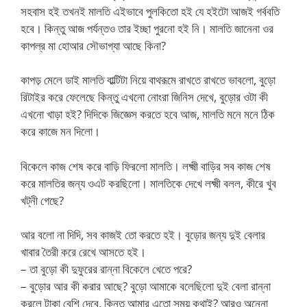
সহবাস হই তখনই মালতি এইভাবে পুলকিতো হই যে হইটো আজই গর্ববতি
হবে। কিন্তু আজ পর্যন্তও তার ইচ্ছা পুরনো হই নি। মালতি জানেনা ওর
কাপল্র মা হোআর সৌভাগ্যা আছে কিনা?
কাপড় মেলে ডাই মালতি বাল্টিটা নিয়ে বাথরূমে রাখতে রাখতে ভাবলো, বুড়ো
রিটাইর করে ফেলেছে কিন্তু এখনো নোংরা জিনিস দেখে, বুড়োর ওটা কী
এখনো খাড়া হই? দিদিকে জিজ্ঞেস করতে হবে আজ, মালতি মনে মনে ঠিক
করে কাজে মন দিলো।
বিকেলে কাজ শেষ করে বাড়ি ফিরলো মালতি। লক্ষ্মী বাড়ির সব কাজ শেষ
করে মালতির জন্য ওএট করছিলো। মালতিকে দেখে লক্ষ্মী বলল, কীরে খুব
খট্নী গেছে?
আর বলো না দিদি, সব কাজই তো করতে হই। বুড়োর জন্য দুই বেলার
খাবার তৈরী করে রেখে আসতে হই।
– তা বুড়ো কী দুফুরের রান্না বিকেলে খেতে পরে?
– বুড়োর আর কী করার আছে? বুড়ো আমাকে বলেছিলো দুই বেলা রান্না
করলে টাকা বেশি দেবে, কিন্তু আমার এতো সময় কথাই? আরও অন্নো