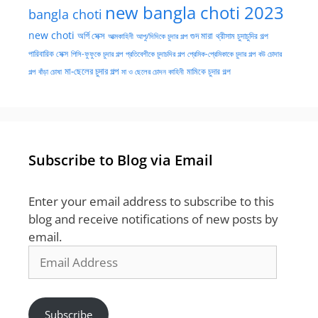
new bangla choti 2023
bangla choti
new choti
গুদ মারা
অর্গি সেক্স
আত্মকাহিনী
আপু/দিদিকে চুদার গল্প
থ্রীসাম চুদাচুদির গল্প
পারিবারিক সেক্স
পিসি-ফুফুকে চুদার গল্প
প্রতিবেশীকে চুদাচদির গল্প
প্রেমিক-প্রেমিকাকে চুদার গল্প
বউ চোদার
মা-ছেলের চুদার গল্প
মামিকে চুদার গল্প
বাঁড়া চোষা
গল্প
মা ও ছেলের চোদন কাহিনী
Subscribe to Blog via Email
Enter your email address to subscribe to this
blog and receive notifications of new posts by
email.
Email
Address
Subscribe