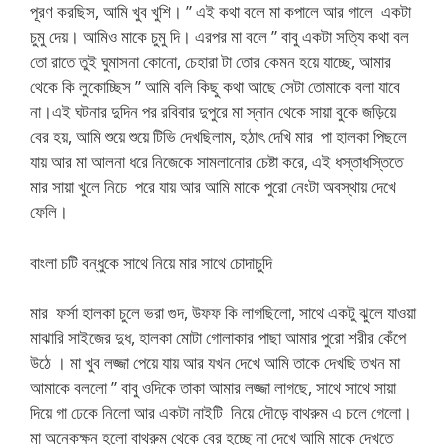
পূরণ করছিস, আমি খুব খুশি। ” এই কথা বলে মা কপালে আর গালে একটা
চুমু দেয়। আমিও মাকে চুমু দি। এরপর মা বলে ” বাবু একটা সত্যি কথা বল
তো রাতে তুই ঘুমাসনা কোনো, চেহারা টা তোর কেমন হয়ে যাচ্ছে, আমার
থেকে কি লুকোচ্ছিস ” আমি বলি কিছু কথা আছে সেটা তোমাকে বলা যাবে
না।এই ঘটনার দুদিন পর রবিবার দুপুরে মা স্নান থেকে সায়া বুকে জড়িয়ে
বের হয়, আমি শুয়ে শুয়ে টিভি দেখছিলাম, হঠাৎ দেখি মার পা হালকা পিছলে
যায় আর মা আলনা ধরে নিজেকে সামলানোর চেষ্টা করে, এই ধস্তাধস্তিতে
মার সায়া খুলে নিচে পরে যায় আর আমি মাকে পুরো নেংটা অবস্থায় দেখে
ফেলি।
বাংলা চটি বন্ধুকে সাথে নিয়ে মার সাথে চোদাচুদি
মার ফর্সা হালকা চুলে ভরা গুদ, উফফ কি লাগছিলো, সাথে একটু ঝুলে যাওয়া
মাঝারি সাইজের দুধ, হালকা মোটা গোলাকার পাছা আমার পুরো শরীর কেঁপে
উঠে । মা খুব লজ্জা পেয়ে যায় আর যখন দেখে আমি তাকে দেখছি তখন মা
আমাকে বললো ” বাবু ওদিকে তাকা আমার লজ্জা লাগছে, সাথে সাথে সায়া
দিয়ে গা ঢেকে নিলো আর একটা নাইটি নিয়ে দৌড়ে বাথরুম এ চলে গেলো।
মা অনেকক্ষন হলো বাথরুম থেকে বের হচ্ছে না দেখে আমি মাকে দেখতে