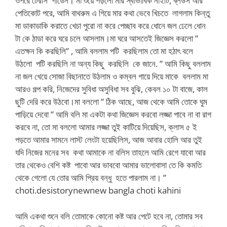
ওপরে টেরাস গার্ডেন। মা শুয়ে পড়লো মার স্বাভাবিক নাইটি, ব্লউস আর
পেতিকোট পরে, আমি বাথরুম এ গিয়ে মার কথা ভেবে খিচতে লাগলাম কিন্তু
মা ডাকাডাকি করাতে খেচা পুরো না করে পেচ্ছাব করে ধোনে জল ঢেলে ধোন
টা কে ঠাডা করে ঘরে চলে আসলাম।মা ঘরে আসতেই জিজ্ঞেস করলো ”
এতক্ষন কি করছিলি” , আমি বললাম পটি করছিলাম তো মা হঠাৎ বলে
উঠলো পটি করছিলি না অন্য কিছু করছিলি কে জানে. ” আমি কিছু বললাম
না জল খেয়ে সোজা বিছানাতে উঠলাম ও কম্বল গায়ে দিয়ে মাকে বললাম মা
আরও গল্প করি, নিজেদের সুবিধা অসুবিধা সব বুঝি, কেবল ১০ টা বাজে, কাল
ছুটি দেরি করে উঠবো।মা বললো ” ঠিক আছে, আজ থেকে আমি তোকে ঘুম
পাড়িয়ে দেবো ” আমি বলি মা একটা কথা জিজ্ঞেস করবো লজ্জা পাবে না বা রাগ
করবে না, তো মা বললো আমার লজ্জা তুই কাটিয়ে দিয়েছিস, ক্লাস ৫ ই
পড়তে আমার সামনে লাস্ট লেংটা হয়েছিলিস, আজ আবার হোলি আর তুই
যদি নিজের মনের সব কথা আমাকে না বলিস তাহলে আমি রেগে যাবো আর
তার থেকেও বেশি কষ্ট পাবো আর ভাববো আমার ভালোবাসা তে কি কমতি
থেকে গেলো যে তোর আমি প্রিয় বন্ধু হতে পারলাম না। ”
choti.desistorynewnew bangla choti kahini
আমি একথা শুনে বলি তোমাকে কোনো কষ্ট আর পেটে হবে না, তোমার সব