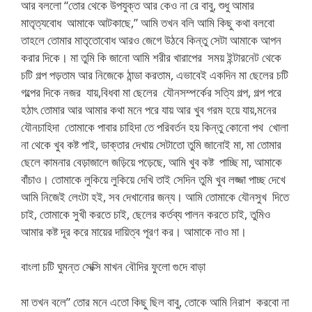
আর বললো “তোর থেকে উপযুক্ত আর কেও না রে বাবু, শুধু আমার
মাতৃত্যবোধ আমাকে আটকাছে,” আমি তখন বলি আমি কিছু কথা বলবো
তাহলে তোমার মাতৃতোবোধ আরও জেগে উঠবে কিন্তু সেটা আমাকে আপন
করার দিকে। মা তুমি কি জানো আমি শরীর খারাপের সময় ইন্টারনেট থেকে
চটি গল্প পড়তাম আর নিজেকে ঠান্ডা করতাম, এভাবেই একদিন মা ছেলের চটি
গল্পের দিকে নজর যায়,বিধবা মা ছেলের যৌনসম্পর্কের সত্যি গল্প, গল্প পরে
হঠাৎ তোমার আর আমার কথা মনে পরে যায় আর খুব গরম হয়ে যায়,মনের
যৌনচাহিদা তোমাকে পাবার চাহিদা তে পরিবর্তন হয় কিন্তু কোনো পথ খোলা
না থেকে খুব কষ্ট পাই, ডাক্তার দেখায় সেটাতো তুমি জানোই মা, মা তোমার
ছেলে কামনার বেড়াজালে জড়িয়ে পড়েছে, আমি খুব কষ্ট পাচ্ছি মা, আমাকে
বাঁচাও। তোমাকে লুকিয়ে লুকিয়ে দেখি তাই সেদিন তুমি খুব লজ্জা পাচ্ছ দেখে
আমি নিজেই লেংটা হই, সব দেখানোর জন্য। আমি তোমাকে যৌনসুখ দিতে
চাই, তোমাকে সুখী করতে চাই, ছেলের কর্তব্য পালন করতে চাই, তুমিও
আমার কষ্ট দূর করে মায়ের দায়িত্ব পূরণ কর। আমাকে নাও মা।
বাংলা চটি ঘুমন্ত সেক্সি মাখন বৌদির ফুলো গুদে বাড়া
মা তখন বলে” তোর মনে এতো কিছু ছিল বাবু, তোকে আমি নিরাশ করবো না