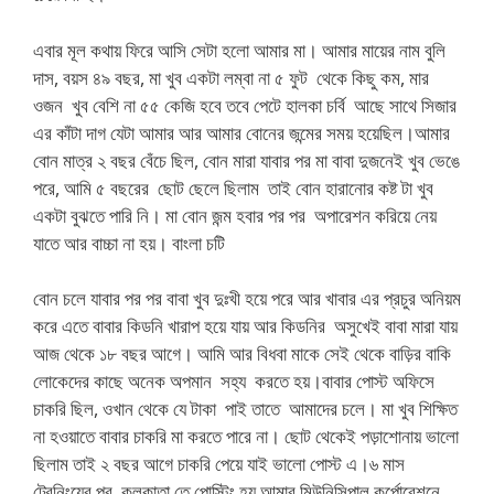
এবার মূল কথায় ফিরে আসি সেটা হলো আমার মা। আমার মায়ের নাম বুলি
দাস, বয়স ৪৯ বছর, মা খুব একটা লম্বা না ৫ ফুট থেকে কিছু কম, মার
ওজন খুব বেশি না ৫৫ কেজি হবে তবে পেটে হালকা চর্বি আছে সাথে সিজার
এর কাঁটা দাগ যেটা আমার আর আমার বোনের জন্মের সময় হয়েছিল।আমার
বোন মাত্র ২ বছর বেঁচে ছিল, বোন মারা যাবার পর মা বাবা দুজনেই খুব ভেঙে
পরে, আমি ৫ বছরের ছোট ছেলে ছিলাম তাই বোন হারানোর কষ্ট টা খুব
একটা বুঝতে পারি নি। মা বোন জন্ম হবার পর পর অপারেশন করিয়ে নেয়
যাতে আর বাচ্চা না হয়। বাংলা চটি
বোন চলে যাবার পর পর বাবা খুব দুঃখী হয়ে পরে আর খাবার এর প্রচুর অনিয়ম
করে এতে বাবার কিডনি খারাপ হয়ে যায় আর কিডনির অসুখেই বাবা মারা যায়
আজ থেকে ১৮ বছর আগে। আমি আর বিধবা মাকে সেই থেকে বাড়ির বাকি
লোকেদের কাছে অনেক অপমান সহ্য করতে হয়।বাবার পোস্ট অফিসে
চাকরি ছিল, ওখান থেকে যে টাকা পাই তাতে আমাদের চলে। মা খুব শিক্ষিত
না হওয়াতে বাবার চাকরি মা করতে পারে না। ছোট থেকেই পড়াশোনায় ভালো
ছিলাম তাই ২ বছর আগে চাকরি পেয়ে যাই ভালো পোস্ট এ।৬ মাস
ট্রেনিংয়ের পর কলকাতা তে পোস্টিং হয় আমার মিউনিসিপাল কর্পোরেশনে