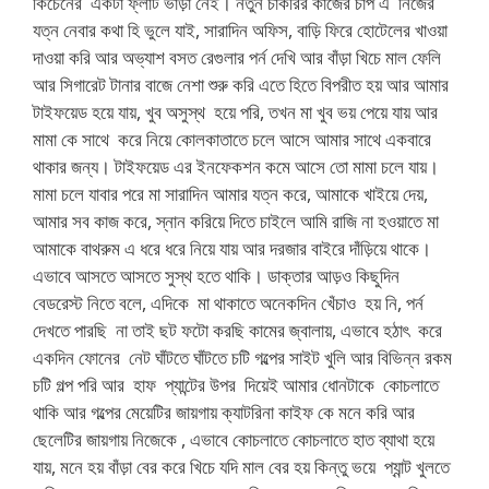
কিচেনের একটা ফ্লাট ভাড়া নেই। নতুন চাকরির কাজের চাপ এ নিজের
যত্ন নেবার কথা হি ভুলে যাই, সারাদিন অফিস, বাড়ি ফিরে হোটেলের খাওয়া
দাওয়া করি আর অভ্যাশ বসত রেগুলার পর্ন দেখি আর বাঁড়া খিচে মাল ফেলি
আর সিগারেট টানার বাজে নেশা শুরু করি এতে হিতে বিপরীত হয় আর আমার
টাইফয়েড হয়ে যায়, খুব অসুস্থ হয়ে পরি, তখন মা খুব ভয় পেয়ে যায় আর
মামা কে সাথে করে নিয়ে কোলকাতাতে চলে আসে আমার সাথে একবারে
থাকার জন্য। টাইফয়েড এর ইনফেকশন কমে আসে তো মামা চলে যায়।
মামা চলে যাবার পরে মা সারাদিন আমার যত্ন করে, আমাকে খাইয়ে দেয়,
আমার সব কাজ করে, স্নান করিয়ে দিতে চাইলে আমি রাজি না হওয়াতে মা
আমাকে বাথরুম এ ধরে ধরে নিয়ে যায় আর দরজার বাইরে দাঁড়িয়ে থাকে।
এভাবে আসতে আসতে সুস্থ হতে থাকি। ডাক্তার আড়ও কিছুদিন
বেডরেস্ট নিতে বলে, এদিকে মা থাকাতে অনেকদিন খেঁচাও হয় নি, পর্ন
দেখতে পারছি না তাই ছট ফটো করছি কামের জ্বালায়, এভাবে হঠাৎ করে
একদিন ফোনের নেট ঘাঁটতে ঘাঁটতে চটি গল্পের সাইট খুলি আর বিভিন্ন রকম
চটি গল্প পরি আর হাফ প্যান্টের উপর দিয়েই আমার ধোনটাকে কোচলাতে
থাকি আর গল্পের মেয়েটির জায়গায় ক্যাটরিনা কাইফ কে মনে করি আর
ছেলেটির জায়গায় নিজেকে , এভাবে কোচলাতে কোচলাতে হাত ব্যাথা হয়ে
যায়, মনে হয় বাঁড়া বের করে খিচে যদি মাল বের হয় কিন্তু ভয়ে প্যান্ট খুলতে