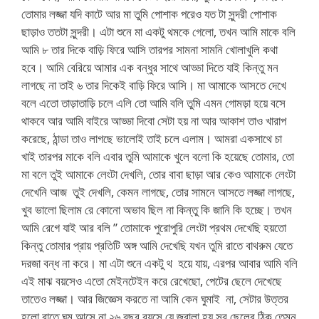
তোমার লজ্জা যদি কাটে আর মা তুমি পোশাক পরেও যত টা সুন্দরী পোশাক
ছাড়াও ততটা সুন্দরী। এটা শুনে মা একটু থমকে গেলো, তখন আমি মাকে বলি
আমি ৮ তার দিকে বাড়ি ফিরে আসি তারপর সামনা সামনি খোলাখুলি কথা
হবে। আমি বেরিয়ে আমার এক বন্ধুর সাথে আড্ডা দিতে যাই কিন্তু মন
লাগছে না তাই ৬ তার দিকেই বাড়ি ফিরে আসি। মা আমাকে আসতে দেখে
বলে এতো তাড়াতাড়ি চলে এলি তো আমি বলি তুমি এমন গোমড়া হয়ে বসে
থাকবে আর আমি বাইরে আড্ডা দিবো সেটা হয় না আর আকাশ তাও খারাপ
করেছে, ঠান্ডা তাও লাগছে ভালোই তাই চলে এলাম। আমরা একসাথে চা
খাই তারপর মাকে বলি এবার তুমি আমাকে খুলে বলো কি হয়েছে তোমার, তো
মা বলে তুই আমাকে লেংটা দেখলি, তোর বাবা ছাড়া আর কেও আমাকে লেংটা
দেখেনি আজ তুই দেখলি, কেমন লাগছে, তোর সামনে আসতে লজ্জা লাগছে,
খুব ভালো ছিলাম রে কোনো অভাব ছিল না কিন্তু কি জানি কি হচ্ছে। তখন
আমি রেগে যাই আর বলি ” তোমাকে পুরোপুরি লেংটা প্রথম দেখেছি হয়তো
কিন্তু তোমার প্রায় প্রতিটি অঙ্গ আমি দেখেছি যখন তুমি রাতে বাথরুম যেতে
দরজা বন্ধ না করে। মা এটা শুনে একটু থ হয়ে যায়, এরপর আবার আমি বলি
এই মাঝ বয়সেও এতো মেইনটেইন করে রেখেছো, পেটের ছেলে দেখেছে
তাতেও লজ্জা। আর জিজ্ঞেস করতে না আমি কেন ঘুমাই না, সেটার উত্তর
হলো রাতে ঘুম আসে না,২৬ বছর বয়সে যে জ্বালা হয় সব ছেলের ঠিক তেমন