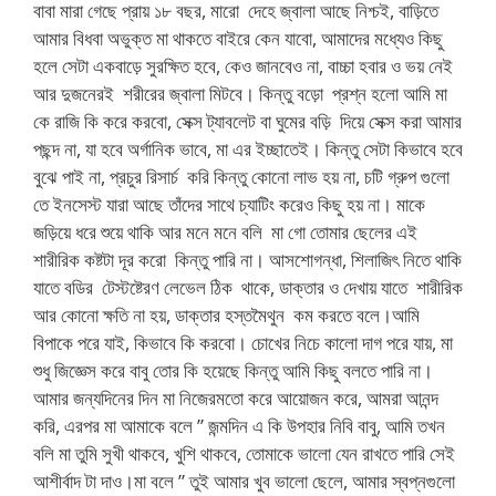
বাবা মারা গেছে প্রায় ১৮ বছর, মারো দেহে জ্বালা আছে নিশ্চই, বাড়িতে
আমার বিধবা অভুক্ত মা থাকতে বাইরে কেন যাবো, আমাদের মধ্যেও কিছু
হলে সেটা একবাড়ে সুরক্ষিত হবে, কেও জানবেও না, বাচ্চা হবার ও ভয় নেই
আর দুজনেরই শরীরের জ্বালা মিটবে। কিন্তু বড়ো প্রশ্ন হলো আমি মা
কে রাজি কি করে করবো, সেক্স ট্যাবলেট বা ঘুমের বড়ি দিয়ে সেক্স করা আমার
পছন্দ না, যা হবে অর্গানিক ভাবে, মা এর ইচ্ছাতেই। কিন্তু সেটা কিভাবে হবে
বুঝে পাই না, প্রচুর রিসার্চ করি কিন্তু কোনো লাভ হয় না, চটি গ্রুপ গুলো
তে ইনসেস্ট যারা আছে তাঁদের সাথে চ্যাটিং করেও কিছু হয় না। মাকে
জড়িয়ে ধরে শুয়ে থাকি আর মনে মনে বলি মা গো তোমার ছেলের এই
শারীরিক কষ্টটা দূর করো কিন্তু পারি না। আসশোগন্ধা, শিলাজিৎ নিতে থাকি
যাতে বডির টেস্টষ্টেরণ লেভেল ঠিক থাকে, ডাক্তার ও দেখায় যাতে শারীরিক
আর কোনো ক্ষতি না হয়, ডাক্তার হস্তমৈথুন কম করতে বলে।আমি
বিপাকে পরে যাই, কিভাবে কি করবো। চোখের নিচে কালো দাগ পরে যায়, মা
শুধু জিজ্ঞেস করে বাবু তোর কি হয়েছে কিন্তু আমি কিছু বলতে পারি না।
আমার জন্যদিনের দিন মা নিজেরমতো করে আয়োজন করে, আমরা আনন্দ
করি, এরপর মা আমাকে বলে ” জন্মদিন এ কি উপহার নিবি বাবু, আমি তখন
বলি মা তুমি সুখী থাকবে, খুশি থাকবে, তোমাকে ভালো যেন রাখতে পারি সেই
আশীর্বাদ টা দাও।মা বলে ” তুই আমার খুব ভালো ছেলে, আমার স্বপ্নগুলো