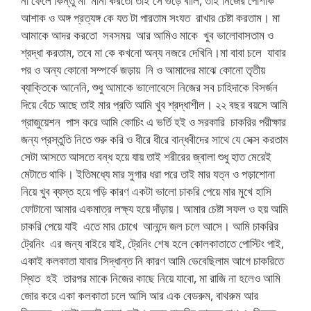
না ফেলে কিন্তু মা মানা করতো তাই সে গুঁড়ে বালি, তাই নিজের পোশাক
আশাক ও অঙ্গ প্রত্যঙ্গ কে যত টা পারতাম সংযত রাখার চেষ্টা করতাম। মা
আমাকে আদর করতো সবসময় আর আমিও মাকে খুব ভালোবাসতাম ও
শ্রদ্ধা করতাম, তবে মা কে কখনো অন্য নজরে দেখিনি।মা বাবা চলে যাবার
পর ও অন্য কোনো সম্পর্কে জড়ায় নি ও আমাদের মাঝে কোনো তৃতীয়
ব্যাক্তিকে আনেনি, শুধু আমাকে ভালোবেসে নিজের সব চাহিদাকে বিসর্জন
দিয়ে বেঁচে আছে তাই মার প্রতি আমি খুব শ্রদ্ধাশীল। ২২ বছর বয়সে আমি
গ্রাজুয়েশন পাস করে আমি কোচিং এ ভর্তি হই ও সরকারি চাকরির পরীক্ষার
জন্য প্রস্তুতি নিতে শুরু করি ও ধীরে ধীরে বান্ধবীদের সাথে যে সেক্স করতাম
সেটা আসতে আসতে বন্ধ হয়ে যায় তাই শরীরের জ্বালা শুধু হাত মেরেই
মেটাতে থাকি। ইতিমধ্যে মার সুগার ধরা পরে তাই মার যত্ন ও পড়াশোনা
নিয়ে খুব ব্যস্ত হয়ে পড়ি কারণ একটা ভালো চাকরি পেয়ে মার মুখে হাসি
ফোটানো আমার একমাত্র লক্ষ্য হয়ে দাঁড়ায়। আমার চেষ্টা সফল ও হয় আমি
চাকরি পেয়ে যাই এতে মার চোখে আনন্দে জল চলে আসে। আমি চাকরির
ট্রেনিং এর জন্য বাইরে যাই, ট্রেনিং শেষ হলে কোলকাতাতে পোস্টিং পাই,
একাই কলকাতা যাবার সিদ্ধান্ত নি কারণ আমি ভেবেছিলাম আগে চাকরিতে
স্থিত হই তারপর মাকে নিজের কাছে নিয়ে যাবো, মা রাজি না হলেও আমি
জোর করে একা কলকাতা চলে আসি আর এক বেডরুম, বাথরুম আর