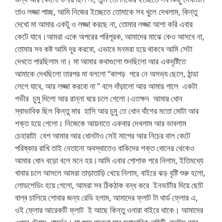
তাও লজ্জা পাচ্ছ, আমি নিজের ইচ্ছেতে তোমাকে সব খুলে দেখলাম, কিন্তু
দেখো মা আমার একটু ও লজ্জা করছে না, তোমার লজ্জা আশা করি এবার
কেটে যাবে।আমরা একে অপরের পরিপূরক, আমাদের মাঝে কেও আসবে না,
তোমার সব কষ্ট আমি দূর করবো, এভাবে মনমরা হয়ে থাকবে আমি সেটা
দেখতে পারছিলাম না। মা আমার কথাগুলো শুনছিলো আর একদৃষ্টিতে
আমাকে দেখছিলো তারপর মা বললো “কাপড় পরে নে অসভ্য ছেলে, ঠান্ডা
লেগে যাবে, আর লজ্জা করবো না ” বলে দাঁড়ালো আর আমার গালে একটা
গভীর চুমু দিলো আর রান্না ঘরে চলে গেলো।এতক্ষন আমার ধোন
স্বাভাবিক ছিল কিন্তু মার হাসি আর চুমু তে ধোন বাঁশের মতো মোটা আর
শক্ত হয়ে গেলো। নিজেকে আয়নাতে একবার দেখলাম আর ভাবলাম
চেহারাটা বেশ আমার আর ধোনটাও সেই মাপের আর নিচের বাল কেটে
পরিষ্কার রাখি তাই নেতানো অবস্থাতেও বাকিদের শক্ত ধোনের থেকেও
আমার ধোন বড়ো বলে মনে হয়।আমি এবার পোশাক পরে নিলাম, ইতিমধ্যে
খাবার চলে আসলে আমরা তাড়াতাড়ি খেয়ে নিলাম, বাইরে ঝড় বৃষ্টি শুরু হলো,
লোডশেডিং হয়ে গেলো, আমরা সব ঠিকঠাক বন্ধ করে ইনভার্টার দিয়ে ছোট
বাল্ব চালিয়ে শোবার জন্য রেডি হলাম, আমাদের ফ্লাট টা থার্ড ফ্লোর এ,
ওই ফ্লোর আরেকটি ফ্লাট ই আছে কিন্তু ওনারা বাইরে থাকে। আমাদের