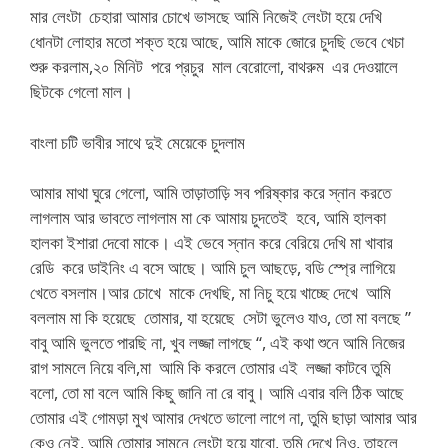
মার লেংটা চেহারা আমার চোখে ভাসছে আমি নিজেই লেংটা হয়ে দেখি
ধোনটা লোহার মতো শক্ত হয়ে আছে, আমি মাকে জোরে চুদছি ভেবে খেচা
শুরু করলাম,২০ মিনিট পরে প্রচুর মাল বেরোলো, বাথরুম এর দেওয়ালে
ছিটকে গেলো মাল।
বাংলা চটি ভাবীর সাথে দুই মেয়েকে চুদলাম
আমার মাথা ঘুরে গেলো, আমি তাড়াতাড়ি সব পরিষ্কার করে স্নান করতে
লাগলাম আর ভাবতে লাগলাম মা কে আমায় চুদতেই হবে, আমি হালকা
হালকা ইশারা দেবো মাকে। এই ভেবে স্নান করে বেরিয়ে দেখি মা খাবার
রেডি করে ডাইনিং এ বসে আছে। আমি চুল আছড়ে, বডি স্প্রে লাগিয়ে
খেতে বসলাম।আর চোখে মাকে দেখছি, মা নিচু হয়ে খাচ্ছে দেখে আমি
বললাম মা কি হয়েছে তোমার, যা হয়েছে সেটা ভুলেও যাও, তো মা বলছে ”
বাবু আমি ভুলতে পারছি না, খুব লজ্জা লাগছে “, এই কথা শুনে আমি নিজের
রাগ সামলে নিয়ে বলি,মা আমি কি করলে তোমার এই লজ্জা কাটবে তুমি
বলো, তো মা বলে আমি কিছু জানি না রে বাবু। আমি এবার বলি ঠিক আছে
তোমার এই গোমড়া মুখ আমার দেখতে ভালো লাগে না, তুমি ছাড়া আমার আর
কেও নেই, আমি তোমার সামনে লেংটা হয়ে যাবো, তুমি দেখে নিও, তাহলে