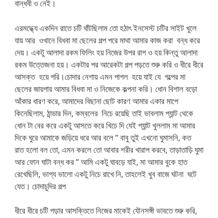
বান্ধবী ও নেই।
এরমদ্ধ্যে একদিন রাতে চটি ঘাঁটছিলাম তো হঠাৎ ইনসেস্ট চটির সাইট খুলে
যায় আর ওখানে বিধবা মা ছেলের গল্প পরে মাথা আমার কাজ করা বন্ধ করে
দেয়। একটু আলাদা রকম ফিলিং হয় নিজের উপর রাগ ও হয় কিন্তু আলাদা
রকম উত্তেজনা হয়। একটার পর আরেকটা গল্প পড়তে শুরু করি ও ধীরে ধীরে
আসক্ত হয়ে পরি।চোদার নেশায় এমন পাগল হয়ে যাই যে গল্পের মা
ছেলের জায়গায় আমার বিধবা মা ও নিজেকে কল্পনা করি। ধোন বিশাল বড়ো
আঁকার ধারণ করে, আমাদের বিছানা ছোট কারণ আমার একার মাপে
কিনেছিলাম, ঠান্ডার দিন, কম্বলের নিচে রয়েছি তাই ভাবলাম প্যান্ট থেকে
ধোন টা বের করে একটু আসতে করে খিচে দি যেই প্যান্ট খুললাম মা আমার
দিকে ঘুরে আমাকে জড়িয়ে ধরে আর বলে ” বাবু তুই এখনো ঘুমাসনি, কত
রাত হলো বল তো, এমন করলে তো আবার শরীর খারাপ করবে, তাড়াতাড়ি ঘুমা
আর ফোন ঘাটা বন্ধ কর ” আমি একটু ঘাবড়ে যাই, মা আমার বুকে হাত
রেখেছিলি, ভাগ্য ভালো একটু নিচে রাখে নি, তাহলেই খুব বাজে ঘটনা ঘটে
যেত। চোদাচুদির গল্প
ধীরে ধীরে চটি পড়ার আসক্তিতে নিজের মাকেই যৌনসঙ্গী ভাবতে শুরু করি,