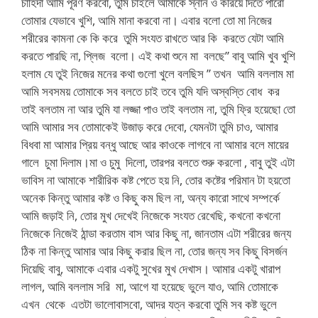
চাহিদা আমি পূরণ করবো, তুমি চাইলে আমাকে স্নান ও করিয়ে দিতে পারো
তোমার যেভাবে খুশি, আমি মানা করবো না। এবার বলো তো মা নিজের
শরীরের কামনা কে কি করে তুমি সংযত রাখতে আর কি করতে যেটা আমি
করতে পারছি না, প্লিজ বলো। এই কথা শুনে মা বলছে” বাবু আমি খুব খুশি
হলাম যে তুই নিজের মনের কথা গুলো খুলে বলছিস ” তখন আমি বললাম মা
আমি সবসময় তোমাকে সব বলতে চাই তবে তুমি যদি অস্বস্তি বোধ কর
তাই বলতাম না আর তুমি যা লজ্জা পাও তাই বলতাম না, তুমি ফ্রি হয়েছো তো
আমি আমার সব তোমাকেই উজাড় করে দেবো, যেমনটা তুমি চাও, আমার
বিধবা মা আমার প্রিয় বন্ধু আছে আর কাওকে লাগবে না আমার বলে মায়ের
গালে চুমা দিলাম।মা ও চুমু দিলো, তারপর বলতে শুরু করলো , বাবু তুই এটা
ভাবিস না আমাকে শারীরিক কষ্ট পেতে হয় নি, তোর কষ্টের পরিমান টা হয়তো
অনেক কিন্তু আমার কষ্ট ও কিছু কম ছিল না, অন্য কারো সাথে সম্পর্কে
আমি জড়াই নি, তোর মুখ দেখেই নিজেকে সংযত রেখেছি, কখনো কখনো
নিজেকে নিজেই ঠান্ডা করতাম বাস আর কিছু না, জানতাম এটা শরীরের জন্য
ঠিক না কিন্তু আমার আর কিছু করার ছিল না, তোর জন্য সব কিছু বিসর্জন
দিয়েছি বাবু, আমাকে এবার একটু সুখের মুখ দেখাস। আমার একটু খারাপ
লাগল, আমি বললাম সরি মা, আগে যা হয়েছে ভুলে যাও, আমি তোমাকে
এখন থেকে এতটা ভালোবাসবো, আদর যত্ন করবো তুমি সব কষ্ট ভুলে