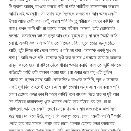
হি জ্বালা আমার, কাওকে বলতে পারি না তাই শারীরিক ভালোবাসার অভাবে
আমার এই অবস্থা। মা তখন বলে নিজেকে সংযত কর আর অন্য একটি
উপায় আছে সেটা কর একটু আরাম পাবি কিন্তু শরীরকে এভাবে কষ্ট দিস না
বাবা। তখন আমি বলি মা আমার কষ্টের পরিমান অনেক, তাই তোমাকেই
বললাম, সন্তানের কষ্ট মা ছাড়া আর কেও বুঝবে না। মা বলে “আমি জানি
সোনা, একটা কথা বলি আমিও তো নিজের চাহিদা ভুলে তোর জন্য বেঁচে
আছি, তুই নিজে কষ্ট পেলে আমার ও কষ্ট হয় বাবা।আমাকে একটু সুখ দে
বাবা।” আমি তখন বলি তোমাকে সুখী করা আমার একমাত্র উদ্দেশ্য,আজকে
রান্না করতে হবে না বাইরে থেকে খাবার অর্ডার করছি, কাল তো ছুটি কালকে
বাড়িতেই আছি তাই হালকা খাওয়া যাবে।মা এবার বলে বাবু এটা বুঝিস
আমরা মা ছেলের মাঝে আমি কোনোদিনও কাওকে আনিনি, তুই ও আমাকে
একটু সুখ দিস তাহলেই হবে।আমি বলি তোমার জন্য আমি সব করতে পারি,
যেমন তোমার লজ্জা ভাব টা আগে কাটাই বলে বাথরুম গিয়ে হাত পা ধুই আর
সব বাইরের জামাকাপড় খুলে একদম লেংটা হয়ে বাইরে বের হই, মা চা
খাচ্ছিলো, আমাকে লেংটা দেখে চমকে যায় আর মার হাত থেকে কাপ নিচে
পরে যায়।মা বলে উঠে, বাবু এ কি অবস্থা তোর, কেন এমনটা করলি ” আমি
লেংটা হয়ে মার সামনে গেলাম আর মাকে বললাম তোমার লজ্জা কাটানোর
জন্য আর কোনো উপায় ছিল না, তুমি তো নিজের ইচ্ছেতে সব কিছু দেখাওনি