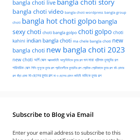
bangla choti story
bangla choti live
bangla choti video
bangla choti wordpress
bangla group
bangla hot choti golpo
bangla
choti
choti golpo
sexy choti
choti
choti bangla golpo
new
indian bangla choti
kahini
ma chele bangla choti
new bangla choti 2023
bangla choti
new choti
গুদ মারা
অর্গি সেক্স
আত্মকাহিনী
আপু/দিদিকে চুদার গল্প
থ্রীসাম চুদাচুদির গল্প
পারিবারিক সেক্স
পিসি-ফুফুকে চুদার গল্প
প্রতিবেশীকে চুদাচদির গল্প
প্রেমিক-প্রেমিকাকে চুদার গল্প
বউ চোদার
মা-ছেলের চুদার গল্প
মামিকে চুদার গল্প
বাঁড়া চোষা
গল্প
মা ও ছেলের চোদন কাহিনী
Subscribe to Blog via Email
Enter your email address to subscribe to this