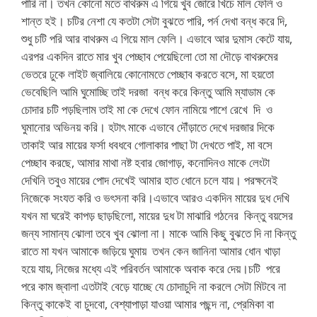
পারি না। তখন কোনো মতে বাথরুম এ গিয়ে খুব জোরে খিচে মাল ফেলি ও
শান্ত হই। চটির নেশা যে কতটা সেটা বুঝতে পারি, পর্ন দেখা বন্ধ করে দি,
শুধু চটি পরি আর বাথরুম এ গিয়ে মাল ফেলি। এভাবে আর দুমাস কেটে যায়,
এরপর একদিন রাতে মার খুব পেচ্ছাব পেয়েছিলো তো মা দৌড়ে বাথরুমের
ভেতরে ঢুকে লাইট জ্বালিয়ে কোনোমতে পেচ্ছাব করতে বসে, মা হয়তো
ভেবেছিলি আমি ঘুমোচ্ছি তাই দরজা বন্ধ করে কিন্তু আমি ম্যাডাম কে
চোদার চটি পড়ছিলাম তাই মা কে দেখে ফোন নামিয়ে পাশে রেখে দি ও
ঘুমানোর অভিনয় করি। হটাৎ মাকে এভাবে দৌঁড়াতে দেখে দরজার দিকে
তাকাই আর মায়ের ফর্সা ধবধবে গোলাকার পাছা টা দেখতে পাই, মা বসে
পেচ্ছাব করছে, আমার মাথা নষ্ট হবার জোগাড়, কনোদিনও মাকে লেংটা
দেখিনি তবুও মায়ের পোদ দেখেই আমার হাত ধোনে চলে যায়। পরক্ষনেই
নিজেকে সংযত করি ও ভৎসনা করি।এভাবে আরও একদিন মায়ের দুধ দেখি
যখন মা ঘরেই কাপড় ছাড়ছিলো, মায়ের দুধ টা মাঝারি গঠনের কিন্তু বয়সের
জন্য সামান্য ঝোলা তবে খুব ঝোলা না। মাকে আমি কিছু বুঝতে দি না কিন্তু
রাতে মা যখন আমাকে জড়িয়ে ঘুমায় তখন কেন জানিনা আমার ধোন খাড়া
হয়ে যায়, নিজের মধ্যে এই পরিবর্তন আমাকে অবাক করে দেয়।চটি পরে
পরে কাম জ্বালা এতটাই বেড়ে যাচ্ছে যে চোদাচুদি না করলে সেটা মিটবে না
কিন্তু কাকেই বা চুদবো, বেশ্যাপাড়া যাওয়া আমার পছন্দ না, প্রেমিকা বা