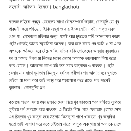
সহকারী অফিসার হিসেবে। banglachoti
কলেজ লাইফে প্রচুর মেয়েদের সাথে যৌনসম্পর্কে জড়াই, চোদাচুদি তে খুব
পারদর্শী হয়ে পড়ি,৬.৮ ইঞ্চি লম্বা ও ২.৬ ইঞ্চি মোটা একটা শক্ত সবল
ধোন যা যেকোনো মহিলার জন্য যথেষ্ট আর চুদতেও পারি অনেকক্ষন কারণ
ছোট থেকেই আমার স্ট্যামিনা অনেক। বাবা চলে যাবার পর আমি ও মা একে
অপরকে আঁকড়ে ধরে বেঁচে থাকি, বাড়ির বাকি লোকেদের অন্যায় ব্যবহারের
পর ও আমার বিধবা মা নিজের মনের জোরে আমাকে ভালোবাসা দিয়ে বড়ো
করে তোলে। আমাদের ভাগে দুটি রুম সাথে রান্নাঘর ও বাথরুম। ছোট
বেলায় মার সাথে ঘুমাতাম কিন্তু মাধ্যমিক পরীক্ষার পর আলাদা ঘরে ঘুমাতে
চাইলে মা মানা করে তাই অন্য ঘরে পড়াশোনা করে রাতে মার সাথেই
ঘুমাতাম। চোদাচুদির গল্প
কলেজে পড়ার সময় পড়া ছাড়াও সেক্স নিয়ে খুব ভাবতাম আর বাড়িতে লুকিয়ে
লুকিয়ে পর্ন দেখতাম আর বাথরুম এ গিয়েই খিচে মাল ফেলতাম।রাতে সেক্স
এর চিন্তায় খুব কামুক হয়ে উঠতাম কিন্তু মা পাশে থাকাতে খুব অসুবিধা
হতো তাই আলাদা ঘরে শুতে চাইতাম যাতে কামুক অবস্থায় মা আমাকে দেখে