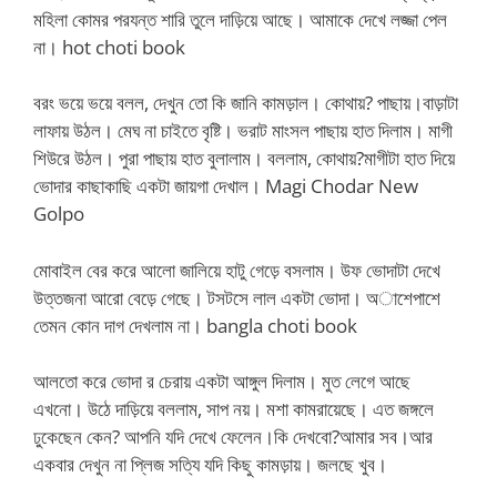
মহিলা কোমর পরযন্ত শারি তুলে দাড়িয়ে আছে। আমাকে দেখে লজ্জা পেল
না। hot choti book
বরং ভয়ে ভয়ে বলল, দেখুন তো কি জানি কামড়াল। কোথায়? পাছায়।বাড়াটা
লাফায় উঠল। মেঘ না চাইতে বৃষ্টি। ভরাট মাংসল পাছায় হাত দিলাম। মাগী
শিউরে উঠল। পুরা পাছায় হাত বুলালাম। বললাম, কোথায়?মাগীটা হাত দিয়ে
ভোদার কাছাকাছি একটা জায়গা দেখাল। Magi Chodar New
Golpo
মোবাইল বের করে আলো জালিয়ে হাটু গেড়ে বসলাম। উফ ভোদাটা দেখে
উত্তজনা আরো বেড়ে গেছে। টসটসে লাল একটা ভোদা। অাশেপাশে
তেমন কোন দাগ দেখলাম না। bangla choti book
আলতো করে ভোদা র চেরায় একটা আঙ্গুল দিলাম। মুত লেগে আছে
এখনো। উঠে দাড়িয়ে বললাম, সাপ নয়। মশা কামরায়েছে। এত জঙ্গলে
ঢুকেছেন কেন? আপনি যদি দেখে ফেলেন।কি দেখবো?আমার সব।আর
একবার দেখুন না প্লিজ সত্যি যদি কিছু কামড়ায়। জলছে খুব।