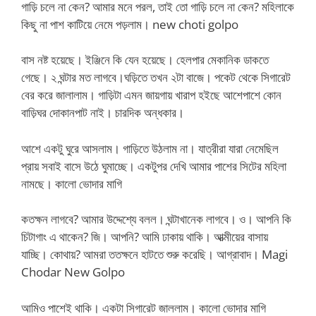
গাড়ি চলে না কেন? আমার মনে পরল, তাই তো গাড়ি চলে না কেন? মহিলাকে
কিছু না পাশ কাটিয়ে নেমে পড়লাম। new choti golpo
বাস নষ্ট হয়েছে। ইঞ্জিনে কি যেন হয়েছে। হেলপার মেকানিক ডাকতে
গেছে। ২ ঘন্টার মত লাগবে।ঘড়িতে তখন ২টা বাজে। পকেট থেকে সিগারেট
বের করে জালালাম। গাড়িটা এমন জায়গায় খারাপ হইছে আশেপাশে কোন
বাড়িঘর দোকানপাট নাই। চারদিক অন্ধকার।
আশে একটু ঘুরে আসলাম। গাড়িতে উঠলাম না। যাত্রীরা যারা নেমেছিল
প্রায় সবাই বাসে উঠে ঘুমাচ্ছে। একটুপর দেখি আমার পাশের সিটের মহিলা
নামছে। কালো ভোদার মাগি
কতক্ষন লাগবে? আমার উদ্দেশ্যে বলল। ঘন্টাখানেক লাগবে। ও। আপনি কি
চিটাগাং এ থাকেন? জি। আপনি? আমি ঢাকায় থাকি। আত্মীয়ের বাসায়
যাচ্ছি। কোথায়? আমরা ততক্ষনে হাটতে শুরু করেছি। আগ্রাবাদ। Magi
Chodar New Golpo
আমিও পাশেই থাকি। একটা সিগারেট জাললাম। কালো ভোদার মাগি