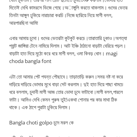
দিতেঈ দেখি কামরসে ভিজে গেছে।অাঙ্গুলি করতে থাকলাম। গুদের ভেতর
তিনটা আঙ্গুল ঢুকিয়ে নারাচারা করচি।নিজে ছারিয়ে নিয়ে মাগী বলল,
আরপারছিনা আমিা
এবার আমায় চুদো। গুদের ভেতরটা কুটকুট করচে।তারাতারি ঢুকাও।অগত্যা
প্যান্ট জাঙ্গিয়া টেনে নামিয়ে দিলাম। আট ইঞ্চি ঠাঠানো বাড়াটা বেরিয়ে পড়ল।
বাড়াটা হাত দিয়ে মুঠো করে ধরে মাগী বলল, ওমা কিবড় ধোন। magi
choda bangla font
এটা তো আমার পেট পযন্ত পৌছাবে। তাড়াতাড়ি করুন।সময় নষ্ট না করে
দাড়িয়ে দাড়িয়ে ভোদার মুখে বাড়া সেট করলাম। দুই হাত দিয়ে পাছা খামচে
ধরে বললাম, চুদানী মাগী আজ তোর ভোদা চুদে ফাটাবো।মাগী বলল,পারলে
ফাটা। আমিও দেখি কেমন পুরুষ তুই!একথা শোনার পর কার মাথা ঠিক
থাকে। এক ঠাপে পুরাটা ঢুকিয়ে দিলাম।
Bangla choti golpo চুদে মরল কে