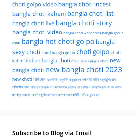
bangla choti incest
choti golpo video
bangla choti list
bangla choti kahani
bangla choti story
bangla choti live
bangla choti video
bangla choti wordpress
bangla group
bangla hot choti golpo
bangla
choti
choti golpo
sexy choti
choti
choti bangla golpo
new
indian bangla choti
kahini
ma chele bangla choti
new bangla choti 2023
bangla choti
new choti
গুদ মারা
অর্গি সেক্স
আত্মকাহিনী
আপু/দিদিকে চুদার গল্প
থ্রীসাম চুদাচুদির গল্প
পারিবারিক সেক্স
পিসি-ফুফুকে চুদার গল্প
প্রতিবেশীকে চুদাচদির গল্প
প্রেমিক-প্রেমিকাকে চুদার গল্প
বউ চোদার
মা-ছেলের চুদার গল্প
মামিকে চুদার গল্প
বাঁড়া চোষা
গল্প
মা ও ছেলের চোদন কাহিনী
Subscribe to Blog via Email