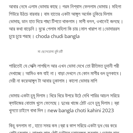
আবার নেমে এলাম ভোদায় কাছে। গরম নিশ্বাস ফেললাম ভোদায়। মহিলা
শিউরে উঠচে বারবার। বাম হাতের একটা আঙ্গুল অর্ধেক ঢুকিয়ে দিলাম
ভোদায়, ডান হাত দিয়ে পাছা টিপতে থাকলাম। মাগী বলল, ওখানেই জলছে।
আর কথা বাড়েনি। বুঝে গেলাম মহিলা কি চায়।মাল খারাপ না।ভোদাররস
চুয়ে চুয়ে পরছে। choda chudi bangla
মা ছেলেচোদা চুদি চটি
শারিতেই যে সেক্সি লাগছিল আর এখন ভোদা দেখে তো রীতিমত চুদানী পরী
দেখাচ্ছে। আমিও কম যাই না। বাড়া দেখলে যে কোন মাগীর গুদ চুলকাবে।
দেরী না করেআঙ্গুল টা আবার ঢুকালাম। কালো ভোদার মাগি
ভোদায় একটা চুমু দিলাম। ধিরে ধিরে উপরে উঠে দেখি শারির আচল সরিয়ে
ব্লাউজের বোতাম খুলে ফেলেছে। দুধের খাজে ঠোট এনে চুমু দিলাম। ব্রা
খুলতে চাইলে বাধা দিল। new bangla choti kahini 2023
কিচু বললাম না , হাতে সময় কম।ব্রা র কাপ সরিয়ে একটা দুধ বের করে
বোটা চূষলাম। তারপর লাল ঠোট দুটোতে চুমাতেশুরু করলাম।ভোদায় হাত