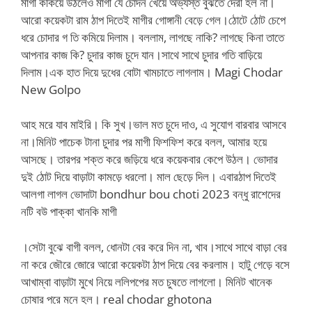
মাগী ককিয়ে উঠলেও মাগী যে চোদন খেয়ে অভ্যস্ত বুঝতে দেরী হল না।
আরো কয়েকটা রাম ঠাপ দিতেই মাগীর গোঙ্গানী বেড়ে গেল।ঠোটে ঠোট চেপে
ধরে চোদার গ তি কমিয়ে দিলাম। বললাম, লাগছে নাকি? লাগছে কিনা তাতে
আপনার কাজ কি? চুদার কাজ চুদে যান।সাথে সাথে চুদার গতি বাড়িয়ে
দিলাম।এক হাত দিয়ে দুধের বোটা খামচাতে লাগলাম। Magi Chodar
New Golpo
আহ মরে যাব মাইরি। কি সুখ।ভাল মত চুদে দাও, এ সুযোগ বারবার আসবে
না।মিনিট পাচেক টানা চুদার পর মাগী ফিশফিশ করে বলল, আমার হয়ে
আসছে। তারপর শক্ত করে জড়িয়ে ধরে কয়েকবার কেপে উঠল। ভোদার
দুই ঠোট দিয়ে বাড়াটা কামড়ে ধরলো। মাল ছেড়ে দিল। এবারঠাপ দিতেই
আলগা লাগল ভোদাটা bondhur bou choti 2023 বন্ধু রাশেদের
নটি বউ পাক্কা খানকি মাগী
।সেটা বুঝে বাগী বলল, ধোনটা বের করে দিন না, খাব।সাথে সাথে বাড়া বের
না করে জৌরে জোরে আরো কয়েকটা ঠাপ দিয়ে বের করলাম। হাটু গেড়ে বসে
আখাম্বা বাড়াটা মুখে নিয়ে ললিপপের মত চুষতে লাগলো। মিনিট খানেক
চোষার পরে মনে হল। real chodar ghotona