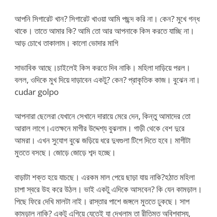
আপনি সিগারেট খান? সিগারেট খাওয়া আমি পছন্দ করি না। কেন? মুখে গন্ধ
থাকে। তাতে আমার কি? আমি তো আর আপনাকে কিস করতে যাচ্ছি না।
আড় চোখে তাকালাম। কালো ভোদার মাগি
সাভাবিক আছে।চাইলেই কিস করতে দিব নাকি। মহিলা দাড়িয়ে পরল।
বলল, ওদিকে মুখ দিয়ে দাড়াবেন একটু? কেন? প্রাকৃতিক কাজ। বুঝেন না।
cudar golpo
আপনারা ছেলেরা যেখানে সেখানে দারায়ে মেরে দেন, কিন্তু আমাদের তো
আরাল লাগে।এতক্ষনে মাগীর উদ্দেশ্য বুঝলাম। গাড়ী থেকে বেশ দুরে
আমরা। এখন সুযোগ বুঝে জড়িয়ে ধরে দুধগুলা টিপে দিতে হবে। মাগীটা
মুততে বসছে। জোড়ে জোড়ে শব্দ হচ্ছে।
বাড়াটা শক্ত হয়ে যাচছে। এরকম মাল পেয়ে ছাড়া যায় নাকি?হঠাত মহিলা
চাপা স্বরে উহ করে উঠল। ভাই একটু এদিকে আসবেন? কি যেন কামড়াল।
পিছে ফিরে দেখি মালটা নাই। রাস্তার পাশে জঙ্গলে মুততে ঢুকছে। সাপ
কামড়াল নাকি? একটু এগিয়ে যেতেই যা দেখলাম তা রীতিমত অবিশ্বাস্য,