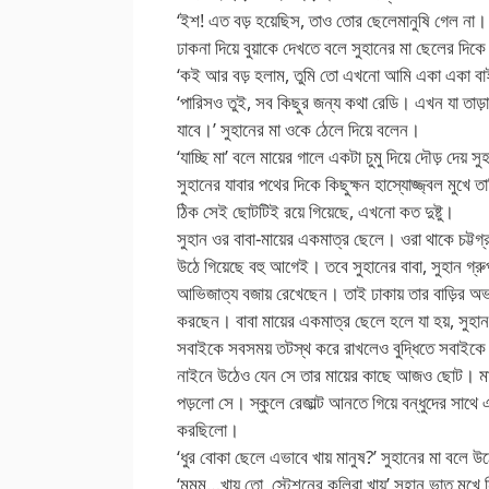
‘ইশ! এত বড় হয়েছিস, তাও তোর ছেলেমানুষি গেল না। 
ঢাকনা দিয়ে বুয়াকে দেখতে বলে সুহানের মা ছেলের দিক
‘কই আর বড় হলাম, তুমি তো এখনো আমি একা একা বাইরে
‘পারিসও তুই, সব কিছুর জন্য কথা রেডি। এখন যা তাড়াতা
যাবে।’ সুহানের মা ওকে ঠেলে দিয়ে বলেন।
‘যাচ্ছি মা’ বলে মায়ের গালে একটা চুমু দিয়ে দৌড় দেয় স
সুহানের যাবার পথের দিকে কিছুক্ষন হাস্যোজ্জ্বল মু
ঠিক সেই ছোটটিই রয়ে গিয়েছে, এখনো কত দুষ্টু।
সুহান ওর বাবা-মায়ের একমাত্র ছেলে। ওরা থাকে চট্টগ
উঠে গিয়েছে বহু আগেই। তবে সুহানের বাবা, সুহান গ
আভিজাত্য বজায় রেখেছেন। তাই ঢাকায় তার বাড়ির অভ
করছেন। বাবা মায়ের একমাত্র ছেলে হলে যা হয়, সুহানক
সবাইকে সবসময় তটস্থ করে রাখলেও বুদ্ধিতে সবাইকে 
নাইনে উঠেও যেন সে তার মায়ের কাছে আজও ছোট। মায়
পড়লো সে। স্কুলে রেজাল্ট আনতে গিয়ে বন্ধুদের সাথ
করছিলো।
‘ধুর বোকা ছেলে এভাবে খায় মানুষ?’ সুহানের মা বলে 
‘মমম…খায় তো, স্টেশনের কুলিরা খায়’ সুহান ভাত মুখে 