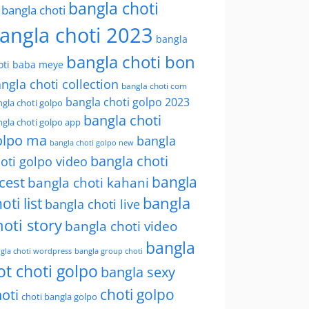
bangla choti
l bangla choti
angla choti 2023
bangla
bangla choti bon
oti baba meye
ngla choti collection
bangla choti com
bangla choti golpo 2023
gla choti golpo
bangla choti
gla choti golpo app
olpo ma
bangla
bangla choti golpo new
bangla choti
oti golpo video
bangla
cest
bangla choti kahani
oti list
bangla
bangla choti live
hoti story
bangla choti video
bangla
gla choti wordpress
bangla group choti
ot choti golpo
bangla sexy
choti golpo
oti
choti bangla golpo