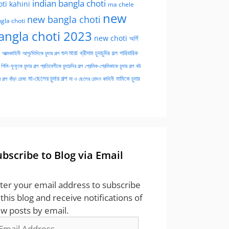
indian bangla choti
oti kahini
ma chele
new
new bangla choti
gla choti
angla choti 2023
new choti
অর্গি
গুদ মারা
পারিবারিক
আত্মকাহিনী
আপু/দিদিকে চুদার গল্প
থ্রীসাম চুদাচুদির গল্প
পিসি-ফুফুকে চুদার গল্প
প্রতিবেশীকে চুদাচদির গল্প
প্রেমিক-প্রেমিকাকে চুদার গল্প
বউ
মা-ছেলের চুদার গল্প
মামিকে চুদার
বাঁড়া চোষা
 গল্প
মা ও ছেলের চোদন কাহিনী
ubscribe to Blog via Email
ter your email address to subscribe
 this blog and receive notifications of
w posts by email.
ail