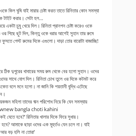
কে কিল ঘুষি যাই মারার চেষ্টা করত তাতে রিনিতার কোন সমস্যা
াকে টাইট করার। সেটা হল…
িয়ে একটা চুমু খেয়ে দিল। রিনিতা প্রানপন চেষ্টা করেও ওকে
ও ওর পিছে ছুট দিল, কিন্তু ওকে ধরার আগেই সুহান তার রুমে
 ফুসতে গেস্ট রুমের দিকে এগুলো। দাড়া তোর বারোটা বাজাচ্ছি!
রে ঠিক দুপুরের খাবারের সময় রুম থেকে বের হলো সুহান। ওদের
 ওদের সাথে যোগ দিল। রিনিতা চোখ তুলে ওর দিকে কটমট করে
কেত বলে মনে হলো। না জানি কি শয়তানী বুদ্ধি এটেছে
লেন।
়েকজন মহিলা তাদের ঋন পরিশোধ নিয়ে কি যেন সমস্যায়
ynewnew bangla choti kahini
 যেতে হবে?’ রিনিতার খালার দিকে ফিরে সুধায়।
ে হবে? আমাকে ছাড়া ওদের এক মুহুর্তও যেন চলে না। যাই
র বড় হলি না তোরা’