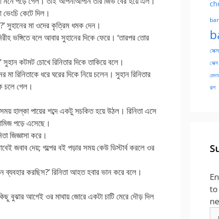
কথা মনে পড়ে গেল। তাই আপনাআপনি তার জিভ বের হয়ে এল।
ch
টা ভেংচি কেটে দিল।
ban
?’ সুহানের মা ওদের কৃত্রিম ধমক দেন।
b
রীহ ভঙ্গিতে বলে আবার সুহানের দিকে ফেরে। ‘তারপর তোর
সেক্স
সুহান কটমট চোখে রিনিতার দিকে তাকিয়ে বলে।
সেক্স
ের মা রিনিতাকে ধরে ঘরের দিকে নিয়ে চলেন। সুহান রিনিতার
চোদার
কে চলে গেল।
গল্প
ন সময় হাল্কা পায়ের শব্দে একটু সচকিত হয়ে উঠল। রিনিতা এসে
 কামিজ পড়ে এসেছে।
িতা জিজ্ঞাসা করে।
বেই জবাব দেয়; গল্পের বই পড়ার সময় কেউ ডিস্টার্ব করলে ওর
S
ন ব্যবহার করছিস?’ রিনিতা আহত হবার ভান করে বলে।
En
to
কিছু বুঝার আগেই ওর মাথায় জোরে একটা চাটি মেরে দৌড় দিল
ne
Em