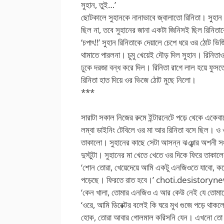
সুহান, তুই…’
ছোটকালে সুহানকে নানাভাবে জ্বালাতো রিনিতা। সুহান ও
ছিল না, তবে সুহানের জানা একটা জিনিসই ছিল রিনিত
‘চপাৎ!!’ সুহান রিনিতাকে দেয়ালে চেপে ধরে ওর ঠোট ভিজ
থামাতে পারলনা। চুমু খেয়েই দৌড় দিল সুহান। রিনিতা
ঢুকে দরজা বন্ধ করে দিল। রিনিতা রাগে লাল হয়ে ফুসতে
রিনিতা হাত দিয়ে ওর ভিজে ঠোট মুছে নিলো।
***
সারাটা সকাল নিজের রুমে ইন্টারনেটে পড়ে থেকে একেবা
লম্বা ডাইনিং টেবিলে ওর মা আর রিনিতা বসে ছিল। ও
তাকালো। সুহানের কাছে সেটা আসন্ন ঝঞ্ঝার অশনী সং
দুস্টুটা। সুহানের মা খেতে খেতে ওর দিকে ফিরে তাকা
‘শোন তোরা, খেয়েদেয়ে আমি একটু এনজিওতে যাবো, কয
পড়েছে। ফিরতে রাত হবে।’ choti.desistor
‘কেন খালা, তোমার এনজিও এ আর কেউ নেই যে তোমাকেই
‘ওরে, আমি ডিরেক্টর বলেই কি ঘরে মুখ গুজে পড়ে থাকল
হোক, তোরা আবার গোলমাল করিসনি যেন। এখনো তো আ