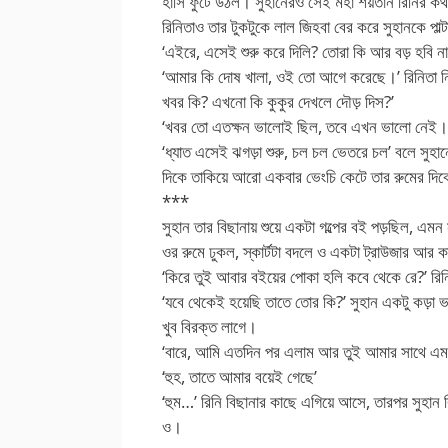
হাসি ফুটে উঠল। সুহানেরও সেই মহা শয়তান রিনির 
রিনিতাও তার টুকটুকে লাল জিহবা বের করে সুহানকে পাল্
‘এইরে, এসেই শুরু করে দিলি? তোরা কি আর বড় হবি না
‘আমার কি দোষ খালা, ওই তো আগে করেছে।’ রিনিতা নি
খবর কি? এখনো কি কুকুর দেখলে দৌড় দিস?’
‘খবর তো এতক্ষন ভালোই ছিল, তবে এখন ভালো নেই।’ 
‘ধ্যাত এসেই ঝগড়া শুরু, চল চল ভেতরে চল’ বলে সুহান
দিকে তাকিয়ে আরো একবার ভেংচি কেটে তার রুমের দি
***
সুহান তার বিছানায় শুয়ে একটা গল্পের বই পড়ছিল, এম
ওর রুমে ঢুকল, স্কার্টটা বদলে ও একটা ট্রাউজার আর
‘কিরে তুই আবার বইয়ের পোকা হলি কবে থেকে রে?’ রিন
‘যবে থেকেই হয়েছি তাতে তোর কি?’ সুহান একটু কড়া ভা
খুব বিরক্ত লাগে।
‘বারে, আমি এতদিন পর এলাম আর তুই আমার সাথে এম
‘হুহ, তাতে আমার বয়েই গেছে’
‘হুম…’ রিনি বিছানার কাছে এগিয়ে আসে, তারপর সুহান 
ও।