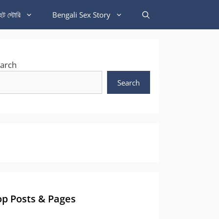
হট স্টোরি
Bengali Sex Story
arch
Search
op Posts & Pages