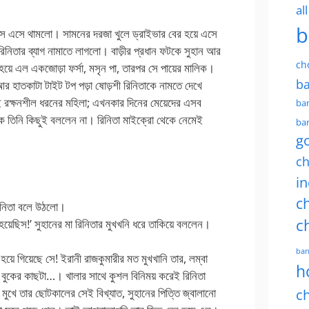
al
b
বাস এসে থামলো। সামনের দরজা খুলে ড্রাইভার বের হয়ে এসে
িনিতার ব্যাগ নামাতে লাগলো। বাড়ীর প্রধান ফটকে সুহান আর
ch
র হয়ে এল একজোড়া ফর্সা, মসৃন পা, তারপর সে পায়ের মালিক।
ba
ট আর হাতকাটা টাইট টপ পড়া ষোড়শী রিনিতাকে নামতে দেখে
রক্ষনশীল ধরনের মহিলা; এখনকার দিনের মেয়েদের এসব
ban
ে তিনি কিছুই বললেন না। রিনিতা মাইক্রো থেকে নেমেই
ban
g
ch
in
ch
িনিতা বলে উঠলো।
c
়েছিস!’ সুহানের মা রিনিতার মুখখনি ধরে তাকিয়ে বললেন।
ban
়ে গিয়েছে সে! ইরানী রাজকুমারীর মত মুখখানি তার, লম্বা
h
র বুকের কাছটা…। খালার সাথে কুশল বিনিময় করেই রিনিতা
ুখে তার ছোটকালের সেই বিখ্যাত, সুহানের পিত্তি জ্বালানো
ch