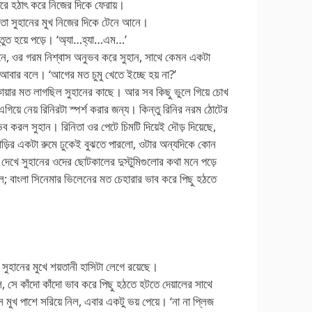
ধরে হঠাৎ করে নিজের দিকে ফেরায়।
িতা সুহানের মুখ নিজের দিকে টেনে আনে।
্তুত হয়ে পড়ে। ‘অ্যা…হ্যা…এম…’
আনে, ওর গরম নিশ্বাস অনুভব করে সুহান, সাথে কেমন একটা
 আবার বলে। ‘আগের মত চুমু খেতে ইচ্ছে হয় না?’
োয়ার মত লাগছিল সুহানের কাছে। আর সব কিছু ভুলে গিয়ে চোখ
িয়ে নেয় রিনিরটা স্পর্শ করার জন্য। কিন্তু রিনির নরম ঠোটের
নুভব করল সুহান। রিনিতা ওর পেটে চিমটি দিয়েই দৌড় দিয়েছে,
বাড়ির একটা রুমে ঢুকেই বুঝতে পারলো, ওটার অন্যদিকে কোন
 দেখে সুহানের ওদের ছোটকালের দুস্টুমিগুলোর কথা মনে পড়ে
ল; বাংলা সিনেমার ভিলেনের মত চেহারার ভাব করে পিছু হঠতে
’ সুহানের মুখে শয়তানী হাসিটা লেগে রয়েছে।
, সে কাঁদো কাঁদো ভাব করে পিছু হঠতে হটতে দেয়ালের সাথে
মুখ পাশে সরিয়ে নিল, এবার একটু ভয় পেয়ে। ‘না না প্লিজ