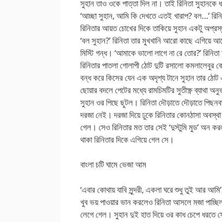
সুহান তাও ওকে পাত্তা দিল না। তাই রিনিতা সুহানকে 
‘আচ্ছা সুহান, আমি কি দেখতে এতই খারাপ? বল…’ রিন
রিনিতার আয়ত চোখের দিকে তাকিয়ে সুহান একটু অপ্রস
‘বল সুহান?’ রিনিতা তার মুখখানি আরো কাছে এগিয়ে 
মিস্টি গন্ধ। ‘আমাকে ভালো লাগে না রে তোর?’ রিনিতা
রিনিতার পাতলা গোলাপী ঠোট দুটি রসালো কমলালেবুর ক
বন্ধ করে কিসের যেন এক অদৃশ্য টানে সুহান তার ঠোট এগ
ছোয়ার বদলে পেটের মধ্যে রামচিমটির সুতীক্ষ্ণ ব্যাথা অ
সুহান ওর পিছে ছুটল। রিনিতা দৌড়াতে দৌড়াতে পিছন
দরজা নেই। দরজা দিয়ে ঢুকে রিনিতার কোনঠাসা অবস্থা
গেল। সেও রিনিতার মত তার সেই ‘দুস্টুমি মুড’ অন কর
থাকা রিনিতার দিকে এগিয়ে গেল সে।
বাংলা চটি ঘামে ভেজা আম
‘এবার কোথায় যাবি সুন্দরী, একলা ঘরে শুধু তুই আর আমি
খুব ভয় পাওয়ার ভান করলেও রিনিতা আসলে মজা পাচ্ছিল
লেগে গেল। সুহান দুই হাত দিয়ে ওর কাধ চেপে ধরতে সে 