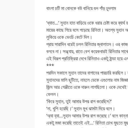
বাংলা চটি মা বোনকে বউ বানিয়ে গুদ গাঁড় চুদলাম
‘ধ্যাত…’ সুহান হাত বাড়িয়ে ওকে ধরার চেষ্টা করে ব্যা
মায়ের কাছে গিয়ে বসে পড়েছে রিনিতা। অতগ্য সুহান 
লুকিয়ে ওকে ভেংচি কেটে দিল।
প্রায় সারাদিন ধরেই চলল রিনিতার জ্বালাতন। ওর কাজ
বলবে না। সন্ধ্যায়, রাতে বেশ কয়েকবারই রিনিতার সাথ
এই বিরূপ প্রতিক্রিয়া দেখে রিনিতাও একটু ঠান্ডা হয়ে 
***
পরদিন সকালে সুহান তাদের বাগানের পায়চারি করছিল। 
সুহানদের মালি ছুটিতে, নাহলে ডেকে এগুলোর নাম জিজ্
জিন্স আর গেঞ্জীতে ওকে দারুন লাগছিলো। ওকে দেখেই স
ফেলল।
‘কিরে সুহান, তুই আমার উপর রাগ করেছিস?’
‘না, খুশি হয়েছি।’ সুহান মুখ ঝামটা দিয়ে বলে।
‘অ্যা হ্যা…সুহান আমার উপর রাগ করেছে।’ বলে কান্ন
একটু মজা করেছি তাতেই এই…’ রিনিতা চোখ মুছতে ম