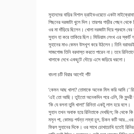
সুহানদের বাড়ির বিশাল ড্রাইভওয়েতে একটা মাইক্রো
পিছনের দরজাটা খুলে দিল। তারপর গাড়ীর পেছন থেকে র
ওর মা দাঁড়িয়ে ছিলেন। খোলা দরজাটা দিয়ে প্রথমে বে
সুহান হা করে তাকিয়ে ছিল। মিডিয়াম লেংথ এর স্কার্
সুহানের মাও কেমন উসখুশ করে উঠলেন। তিনি বরাবরই 
সাজগোজ তিনি বরদাস্ত করতে পারেন না। তবে রিনিতাক
খালাকে দেখে একছুটে দৌড়ে এসে জড়িয়ে ধরলো।
বাংলা চটি বিয়ার আগেই গাঁট
‘কেমন আছ খালা? তোমাকে অনেক মিস করি আমি।’ র
‘এই তো আছি। তুইতো অনেকদিন পরে এলি, কি সুন্দরী হয
‘কি যে বলনা তুমি খালা!’ রিনিতা একটু লাল হয়ে বলে।
সুহান তখন অবাক হয়ে রিনিতাকে দেখছিল; কি থেকে কি হয
মসৃন পা, কোমড় পর্যন্ত লম্বা চুল, চিকন কটি আর…ও
ফিরল সুহানের দিকে। ওর সাথে চোখাচোখি হতেই রিনির ম