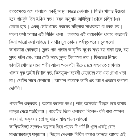
রাতেক্ষেতে বসে খালাকে একটু অন্য নজরে দেখলাম। শিরিন খালার উচ্চতা
হবে পাঁচফুট তিন ইঞ্চির মত। বয়স অনুমান আটত্রিশ থেকে চল্লিশএর
ভেতর হবে। একটু মোটাধাচের গ্রামের মহিলারা সাধারনত যে রকম হয়।
দারুন ফর্সা আমার এই শিরিন খালা। ঢাকাতে এই কয়েকদিন থাকার কারনেই
কিনা আরো ফর্সা লাগছে। মাথার চুল কোমর পর্যন্ত পরে। চুলগুলো
আধাভাঙ্গা কোকড়া। সুন্দর পান পাতার আকৃতির মুখের মধ্য বড় বাকা ভুরু, বড়
সুন্দর পটল চোখ আর সেই সাথে সুন্দর টিকোলো নাক। ফ্রিজের নিচের
ডালাটা খোলার সময় শারীরআচল অনেকটা নীচে নেমে যাওয়াতে দেখলাম
খালার বুক দুইটা বিশাল বড়, কিন্তুঅল্প বয়েসী মেয়েদের মত এত চোখা খাড়া
না। পেটের সাথে মেশানো। আসলে খালাকে আমি এর আগে এভাবে কখনো
দেখিনি।
পরেরদিন শুক্রবার। আমার কলেজ বন্ধ। তাই অনেকটা রিলাক্স হয়ে বাসায়
নাস্তা খেয়ে পড়ছিলাম। বারোটার দিকে খালাহাক দিলেন- রনি বাবা গোসল
করবা না, শুক্রবার তো জুম্মার নামাজ পড়ন লাগবো।
আমিঅনিচ্ছা সত্ত্বেও বারান্দায় গিয়ে গায়ের টি শার্ট টি খুলে একটু রোদ
মাখানোরজন্য দাড়ালাম। পিছনে দেখলাম শিরিন খালাও আসছে আমার এই