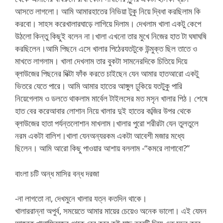
আসতে লাগলো। আমি আমারহাতের নিভিয়া টুকু নিয়ে দ্বিধা করছিলাম কি
করবো। সাহস করেখালারঘাড়ে লাগিয়ে দিলাম। দেখলাম খালা একটু কেপে
উঠলো কিন্তু কিছুই বলেন না।খালা এখনো তার মুখে নিজের হাত টা ঘষাঘষি
করছিলেন।আমি পিছনে এসে খালার পিঠেরযতটুকে উন্মুক্ত ছিল তাতে ও
মাখতে লাগলাম। খালা দেখলাম তার বুকটা সামনেরদিকে চিতিয়ে দিয়ে
ব্লাউজের পিছনের দিক্টা ফাঁক করতে চাইছেন যেন আমার হাতআরো একটু
ভিতরে যেতে পারে। আমি আমার হাতের আঙ্গুল ঢুকিয়ে যতটুকু পারি
নিয়েগেলাম ও ডলতে থাকলাম মার্বেল টাইলসের মত মসৃন খালার পিঠ। শেষে
হাত বের করেআবার লোশান নিয়ে খালার দুই হাতের কব্জির উপর থেকে
ব্লাউজের হাতা পর্যন্তলোশান মাখলাম।খালার পুরো শরীরটা যেন তুলতুলে
নরম একটা বালিশ।খালা যেনঅন্যরকম একটা আবেশী মজার মধ্যে
ছিলেন। আমি আরো কিছু পাওয়ার আশায় বললাম -“কমরে লাগাবো?”
বাংলা চটি অন্ধ মাসির বন্ধ দরজা
-না লাগতো না, দেখমুনে খালার যত্ন কতদিন থাকে।
খালাররান্না অপুর্ব, সময়েতে আমার মায়ের চেয়েও অনেক ভালো। এই যেমন