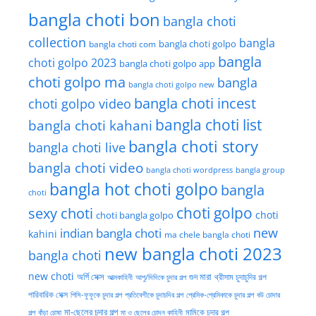
bangla choti bon
bangla choti
collection
bangla
bangla choti golpo
bangla choti com
bangla
choti golpo 2023
bangla choti golpo app
choti golpo ma
bangla
bangla choti golpo new
bangla choti incest
choti golpo video
bangla choti list
bangla choti kahani
bangla choti story
bangla choti live
bangla choti video
bangla choti wordpress
bangla group
bangla hot choti golpo
bangla
choti
choti golpo
sexy choti
choti
choti bangla golpo
new
indian bangla choti
kahini
ma chele bangla choti
new bangla choti 2023
bangla choti
new choti
গুদ মারা
অর্গি সেক্স
আত্মকাহিনী
আপু/দিদিকে চুদার গল্প
থ্রীসাম চুদাচুদির গল্প
পারিবারিক সেক্স
পিসি-ফুফুকে চুদার গল্প
প্রতিবেশীকে চুদাচদির গল্প
প্রেমিক-প্রেমিকাকে চুদার গল্প
বউ চোদার
মা-ছেলের চুদার গল্প
মামিকে চুদার গল্প
বাঁড়া চোষা
গল্প
মা ও ছেলের চোদন কাহিনী