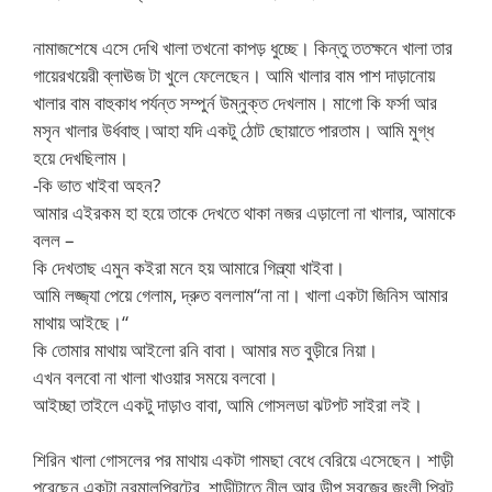
নামাজশেষে এসে দেখি খালা তখনো কাপড় ধুচ্ছে। কিন্তু ততক্ষনে খালা তার
গায়েরখয়েরী ব্লাঊজ টা খুলে ফেলেছেন। আমি খালার বাম পাশ দাড়ানোয়
খালার বাম বাহুকাধ পর্যন্ত সম্পুর্ন উম্নুক্ত দেখলাম। মাগো কি ফর্সা আর
মসৃন খালার উর্ধবাহু।আহা যদি একটু ঠোট ছোয়াতে পারতাম। আমি মুগ্ধ
হয়ে দেখছিলাম।
-কি ভাত খাইবা অহন?
আমার এইরকম হা হয়ে তাকে দেখতে থাকা নজর এড়ালো না খালার, আমাকে
বলল –
কি দেখতাছ এমুন কইরা মনে হয় আমারে গিল্ল্যা খাইবা।
আমি লজ্জ্যা পেয়ে গেলাম, দ্রুত বললাম“না না। খালা একটা জিনিস আমার
মাথায় আইছে।“
কি তোমার মাথায় আইলো রনি বাবা। আমার মত বুড়ীরে নিয়া।
এখন বলবো না খালা খাওয়ার সময়ে বলবো।
আইচ্ছা তাইলে একটু দাড়াও বাবা, আমি গোসলডা ঝটপট সাইরা লই।
শিরিন খালা গোসলের পর মাথায় একটা গামছা বেধে বেরিয়ে এসেছেন। শাড়ী
পরেছেন একটা নরমালপ্রিন্টের, শাড়ীটাতে নীল আর ডীপ সবুজের জংলী প্রিন্ট