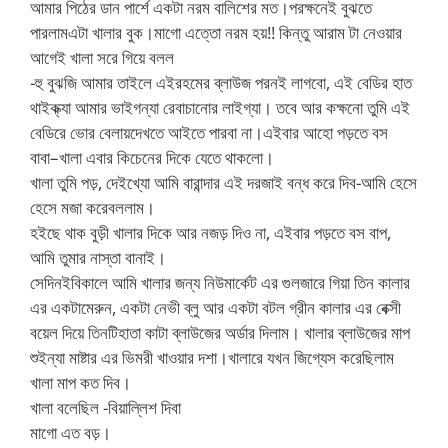
আমার পিঠের ডান পার্শে একটা নরম বালিশের মত।পরক্ষনেই বুঝতে
পারলামএটা খালার বুক।মাগো এত্তো নরম হয়!! কিন্তু আরাম টা নেওয়ার
আগেই খালা সরে গিয়ে বলল
-হু বুঝজি আমার তাইলে এইরহমের ব্লাউজ পরনই লাগবো, এই বেডির হাত
থাইক্ক্যা আমার ভাইগন্যা রেবাচানোর লাইগ্যা। তবে আর কক্ষনো তুমি এই
বেডিরে ভোর বেলায়দেখতে আইতে পারবা না।এইবার আহো পড়তে বস
বাবা–খালা এবার কিচেনের দিকে যেতে থাকলো।
খালা তুমি পড়, দেইখ্যো আমি বারান্দার এই দরজাই বন্ধ করে দিব-আমি হেসে
হেসে মজা করেবললাম।
হইছে থাক বুড়ী খালার দিকে আর নজড় দিও না, এইবার পড়তে বস বাপ,
আমি তুমার নাস্তা বানাই।
সেদিনইবিকালে আমি খালার জন্য নিউমার্কেট এর গুলজারে গিয়া তিন কালার
এর একটামেরুন, একটা নেভী ব্লু আর একটা বটল গ্রীন কালার এর বেক্সী
বয়েল দিয়ে তিনটিহাতা কাটা ব্লাউজের অর্ডার দিলাম। খালার ব্লাউজের মাপ
শুইন্যা মাষ্টার এর ভিমরী খাওয়ার দশা।খালারে যখন জিগ্যেস করেছিলাম
খালা মাপ কত দিব।
খালা বলেছিল -বিয়াল্লিশ দিবা
মাগো এত বড়।