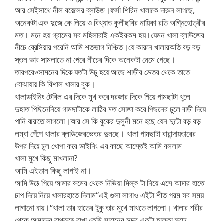
আর সেইসাথে নীল বয়েলের ব্লাউজ।ফর্সা শিরিন খালাকে দারুন লাগছে,
অনেকটা এক দুজে কে লিয়ে ও বিখ্যাত কুলীছবির নায়িকা রতি অগ্নিহোত্রীর
মত। মনে হয় গ্রামের সব মহিলারাই একইরকম হয়।যেমন খালা ব্লাউজের
নীচে ব্রেসিয়ার পরেনি আমি শতভাগ নিশ্চিত।যে কারনে খালারঅতি বড় বড়
স্তন ভার সামলাতে না পেরে নীচের দিকে অনেকটা নেমে গেছে।
তারপরেওসামনের দিকে যতটা উচু হয়ে আছে শাড়ীর ভেতর থেকে তাতে
বোঝাযায় কি বিশাল খালার বুক।
খালাডাইনিং টেবিল এর দিকে মুখ করে দরজার দিকে গিয়ে গামছাটা খুলে
দুহাত পিছিনেনিয়ে গামছাটাকে লাঠির মত সোজা করে পিছনের চুলে বাড়ী দিয়ে
পানি ঝরাতে লাগলো।আর সে কি বুকের দুলুনী মনে হছে যেন দুটো বড় বড়
লম্বা পেঁপে খালার ব্লাঊজেরভেতর দুলছে। খালা গামছাটা বারান্দায়তারের
উপর দিয়ে চুল খোপা করে ডাইনিং এর কাছে আস্তেই আমি বললাম
খালা মুখে কিছু মাখলানা?
আমি এইতান কিছু লাগাই না।
আমি উঠে গিয়ে আমার রুমের থেকে নিভিয়া মিল্ক টা নিয়ে এসে আমার হাতে
চাপ দিয়ে নিয়ে খালারহাতে দিলাম“এই গুলা লাগাও এইটা শীত গরম সব সময়
লাগানো যায়।“খালা তার হাতের টুকু তার মুখে মাখতে লাগলো। খালার শরীর
থেকে আমাদের বাথরুমে রাখা কেমি সাবানের সুন্দর একটা হালকা ঘ্রান