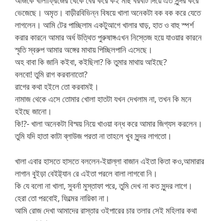
আজকে খালাফ্রিজের থেকে বের করে কই মাছ বরবটি দিয়ে এত সুন্দর করে
ভেজেছে। অমৃত। বাড়ীরবিভিন্ন বিষয়ে খালা অনেকটা বক বক করে যেতে
লাগলেন। আমি টের পাচ্ছিলাম একটুআগে খালার ঘাড়, হাত ও বাহু স্পর্শ
করার কারনে আমার অর্ধ উত্থিত পুরুষাঙ্গএখন নিস্তেজ হয়ে যাওয়ার কারনে
স্মৃতি স্বরুপ আমার অঙ্গের মাথায় পিচ্ছিলপানি এসেছে।
অহ বাবা কি জানি কইবা, কইছিলা? কি তুমার মাথায় আইছে?
বলবো! তুমি রাগ করবানাতো?
রাগের কথা হইলে তো করবামই।
নামাজ থেকে এসে তোমার খোলা হাতটা যখন দেখলাম না, তখন কি মনে
হইছে জানো।
কি!?- খালা অনেকটা বিস্ময় নিয়ে খাওয়া বন্ধ করে আমার জিগ্যস করলেন।
তুমি যদি হাতা কাটা ব্লাউজ পরতা না তাহলে খুব সুন্দর লাগতো।
খালা এবার হাসতে হাসতে বললেন-ইয়াল্লা বাজান এইতা কিতা কও,আমারার
লাগান বুইড়া বেইট্ট্যান রে এইতা পরলে বালা লাগবো নি।
কি যে বলো না খালা, সুবর্না মুস্তাফা পরে, তুমি দেখ না কত সুন্দর লাগে।
হেরা তো পরবোই, ফিল্মের নায়িকা না।
আমি রোজ দেখা আমাদের রাস্তার ওইপারের চার তলার সেই মহিলার কথা