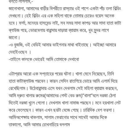
বলতে লাগলাম,-
জানোখালা, আমাদের বাড়ীর বিপরীতে রাস্তার ওই পাশে একটা পাঁচ তলা বিল্ডিং
দেখছনা। হেই বিল্ডিং এর এক মহিলা থাকে তোমার চেয়েও বয়েস অনেক
হবে। ফর্সা, মনেহয় হাসবেন্ড নাই, সব সময় সাদা কাপড় আর সাদা হাতা কাটা
ব্লাউজ পরে, ভোরবেলায় বারান্দায় দাড়ায়া ব্যায়াম করে, খুব সুন্দর লাগে
জানো।
-ও বুজজি, ওই বেডিই আমার ভাইগনার মাথা খাইতাছে। আইচ্ছা আমারে
দেহাইওছেন ।
-তাইলে কালকে ভোরেই আমি তোমাকে দেখাবো
এটাপ্রায় আরো এক সপ্তাহের পরের ঘটনা। খালা মেনে নিয়েছেন, তিনি
হাতা কাটাব্লাউজ পরবেন। কারন সেদিন রাতগিয়ে ভোরে আমি এলার্ম দিয়ে
রেখেছিলাম। উঠেবারান্দায় এসে যখন দেখলাম সেই মহিলা ব্যায়াম করছেন,
আমি দ্রুত খালার রুমের(আমাদের গেস্ট বেড রুম)”খালা”বলে দরজা ঠেলা
দিতেই দরজা খুলে গেলো। দেখলাম খালা নামাজ পরছেন। মনে হয়খালা লেট
করে ফেলেছেন। কারন এখন ছয়টা বেজে গেছে। চারিদিক বেশ ফরসা।
আমিঅপেক্ষায় থাকলাম, সালাম ফেরানোর সাথে সাথেই আমার দিকে
তাকালো, আমি আমার চোখনাচিয়ে বললাম