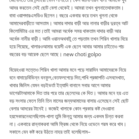
আদর করতেন সেই ছোট বেলা থেকেই। আমরা তখন খুলনাতেথাকতাম।
বাবা ওয়াপদারএসডিও ছিলেন। বছরে একবার করে তখন খুলনা থেকে
আমাদেরবাড়ীতে আসতাম। আমার দাদার বাড়ী আর নানার বাড়ীর দুরত্ব আট
কিলোমিটার এর মত।তাই আমরা অর্ধেক সময় থাকতাম দাদার বাড়ী আর
অর্ধেক নানীর বাড়ী। আমি ওয়ানঅথবাটু তে পড়তাম তখন শিরিন খালার বিয়ে
হয়ে গিয়েছে, খালারওআমার বয়েসী এক ছেলে আবার আমার চাইতেও পাচ
বছরের বড় আরেক ছেলে আছে। new choti golpo
বিয়েহওয়া সত্তেও শিরিন খালা আমার মনে পড়ে সারাদিন আমাদেরকে নিয়ে
বনে বাদাড়েবিভিন্ন বনফুল,বেতফলপেড়ে দিত,পাখি প্রজাপতি এসবদেখাত,
খাবার জিনিস যেমন বড়ইভর্তা ইত্যাদি বানালে সবার আগে আমার
ভাগেরটাআমাকে দিত তার পরে তার ছেলেদের কে দিত। আমার মনে হয় এত
বড় সংসার ফেলে তিনি তিন মাসের জন্যআমাদের বাসায় এসেছেন সেই ছোট
বেলার আদরের টানেই। কজেই খালাকে কোন প্রকার কষ্ট দেওয়ানা
হয়সেকারনেবলেছিলাম-খালা তুমি কিন্তু আমার জন্য একদম চিন্ত করবা
না। একবারে রান্নাকরবা আমি ফ্রিজ থেকে নিয়ে ওভেনে গরম করে খাব।
সকালে যেন কষ্ট করে উঠতে নাহয় তাই বলেছিলাম–