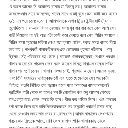
যে আগে আসেন নি আমাদের বাসায় তা কিন্তু নয়। আমাদের বাসায়
আসলেওমার সাথে আসতেন, মায়ের সাথে একটু ঘুরে কেনা কাটা করে আবার
২/১ দিন পরে চলেযেতেন। আমিখালাকে এগার সিন্দুর ইন্টারসিটি ট্রেন এ
তুলেদিতাম । মা-বাবা বিদায় নেওয়ার সময় খুব বার বার বলে গেল আমি যেন
গাড়ী নিয়েবের না হই আর এটা বেশী করে দেখতে বলে গেল শিরিন খালাকে।
শিরিন খালা গ্রামের মহিলা লেখা পরা ক্লাস নাইন, পড়ার সময় খালার বিয়ে
হয়ে যায়। পার্শ্ববর্তী থানাকরিমগঞ্জেএক জোতদার গৃহস্ত পরিবারে। খালু
ছিলেন সেই পরিবারের বড় ছেলে। কাজেই খালারকতৃত্বই সেখানে প্রধান।
খালার আরো চার পাচজন দেবর ননদ আছেন কিন্তু তারাএকবাক্যে শিরিন
খালার পরামর্শে চলেন। খালার শ্বশুর নেই, শ্বাশুড়ি আছেন।অনেক বৃদ্ধা,
এবং তিনি সংসারের দায়িত্ববড় বৌ এর হাতে ছেড়েদিয়ে যেন অনেকটা
নিশ্চিত, কতটা নিশ্চিত তার প্রমান হলো খালা আমাদের বাসায়আসলেই
প্রতিদিন বাড়ী থেকে না হলেও দশ টি মোবাইল কল শুধু আসবে ক্ষেতের
চাষএরব্যাপারে, কোন ক্ষেতে কি হবে। বীজ কয় পাতিল নিবে। ওই ক্ষেতের
বর্গা কাকে দিতে হবে নাকিনিজেরাকরবেন সব অনুমতি পরামর্শ উনার কাছ
থেকে নেওয়ার জন্য তার দেবর রা ফোন দেন।আবার বাচ্চাদের লেখাপড়ার
খরচ কোন সিন্দুকে আছে, চাবি কোথায় তাও শিরিন খালারকাছ থেকে
জেনেনিতে তার নন্দাইরা ফোন লাগাতো। কেন জানিশিরিন খালা আমাকে খুব