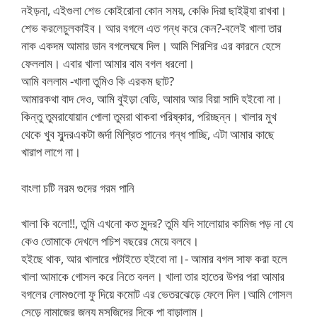
নইড়না, এইগুলা শেভ কোইরোনা কোন সময়, কেঞ্চি দিয়া ছাইট্ট্যা রাখবা।
শেভ করলেচুলকাইব। আর বগলে এত গন্ধ করে কেন?-বলেই খালা তার
নাক একদম আমার ডান বগলেঘষে দিল। আমি শিরশির এর কারনে হেসে
ফেললাম। এবার খালা আমার বাম বগল ধরলো।
আমি বললাম -খালা তুমিও কি এরকম ছাট?
আমারকথা বাদ দেও, আমি বুইড়া বেডি, আমার আর বিয়া সাদি হইবো না।
কিন্তু তুমরাযোয়ান পোলা তুমরা থাকবা পরিষ্কার, পরিচ্ছন্ন। খালার মুখ
থেকে খুব সুব্দরএকটা জর্দা মিশ্রিত পানের গন্ধ পাচ্ছি, এটা আমার কাছে
খারাপ লাগে না।
বাংলা চটি নরম গুদের গরম পানি
খালা কি বলো!!, তুমি এখনো কত সুন্দর? তুমি যদি সালোয়ার কামিজ পড় না যে
কেও তোমাকে দেখলে পচিশ বছরের মেয়ে বলবে।
হইছে থাক, আর খালারে পটাইতে হইবো না।- আমার বগল সাফ করা হলে
খালা আমাকে গোসল করে নিতে বলল। খালা তার হাতের উপর পরা আমার
বগলের লোমগুলো ফু দিয়ে কমোট এর ভেতরঝেড়ে ফেলে দিল।আমি গোসল
সেড়ে নামাজের জন্য মসজিদের দিকে পা বাড়ালাম।