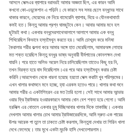
আসলে সেক্সএর ব্যাপারে বরাবরই আমার অজ্ঞতা ছিল, এর কারন আমি
কখনো কো-এডুকেশান এ পড়িনি। যে কারনে সব সময় ছেলে বন্ধুদের সাথে
থাকার কারনে, মেয়েদের কে নিয়ে বামেয়েলি ব্যাপার, বিয়ে ও যৌনকথাবার্তা
কমই হত। কিন্তু আমার প্রশ্ন ঘামছুটবে কেন। আবার আমার মনে হল
ছুটারই কথা। একবার বন্ধুদেরসাথেআলাপে আলাপে আমার এক বন্ধু
শিখিয়েছিল কিভাবে হস্তমৈথুন করতে হয়। আমি চোখবন্দ করে মনিষা
কৈরালার শরীর কল্পনা করে আমার অঙ্গে হাত মেরেছিলাম, আমারঅঙ্গ লোহার
মত শক্ত হয়েছিল কিন্তু বন্ধুর ভাষ্য অনুযায়ী বীর্যপাতের কোনলক্ষন দেখা
যায়নি। পরে হাতে অলিভ অয়েল নিয়ে চালিয়েছিলাম তাতেও কিছু হয় নি,
তখন বিরক্ত হয়ে বাদ দিয়েছিলাম।এর পরে আর হস্তমৈথুন করার চেষ্টা
করিনি।আরসেখান থেকে ধারনা হয়েছে হয়তো সেক্স করাটা খুব পরিশ্রমের।
এখন খালার কথাশুনে মনে হচ্ছে, হ্যা এরকম হতেও পারে। খালার কথা শুনে
আমার শরীর এ একটাশিহরন এর মত তৈরি হলো। সেই সাথে আমার আন্ডার
ওয়ার ফ্রি ট্রাউজার হওয়ারকারনে আমার ধোন বেশ শক্ত হয়ে গেলো। আমি
হরলিক্স এর বোতলে একবার চুমু দিচ্ছিআবার খালার দিকে তাকাচ্ছি। একবার
দেখলাম আমার খালার চোখ আমার ট্রাউজারেরদিকে, আমি দ্রুত এক পায়ের
ঊপর আরেক পা তুলে তা ঢাকতে চেষ্টা করলাম, কিন্তুযা দেখার তা শিরিন খালা
দেখে ফেলেছে। তার মুখে একটা মুচকি হাসি দেখতেপারলাম।