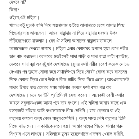
দেখবে না?
কিতা?
ওইযে,ওই মহিলা।
খালাএকটু মুচকি হাসি দিয়ে যায়নামাজ গুটিয়ে আলানাতে রেখে আমার পিছে
পিছেবারান্দায় আসলেন। আমরা বারান্দায় না গিয়ে বারান্দার দরজার উপর
দাঁড়িয়েদেখতে থাকলাম। যেন ঐ মহিলা আমাদের বারান্দায় তাকালে
আমাদেরকে দেখতে নাপারে। মহিলা এবার কোমরের দুপাশে হাত রেখে শরীর
ডান বাম করছেন।বরাবরের মতইসেই সাদা শাড়ী ও সাদা হাতা কাটা ব্লাঊজ,
ভেতরে সাদা ব্রা এর স্ট্র্যাপ দেখাযাচ্ছে।সুন্দর ফর্সা শরীর।বেশ কয়েক মোচড়
দেওয়ার পর দুহাত সোজা করে মাথারউপরে নিয়ে স্ট্রেট সোজা করে সামনের
দিকে কোমর স্থির রেখে উর্ধাংগ নীচে মাটির দিকে নিয়ে এলো।আরএকারনেই
মাথার উপরে হাত তোলার সময় মহিলার ধবধবে ফর্সা বগল বার বার
দেখাযাচ্ছে। মনে হয় উনি প্রতিদিনই সেভ করেন। অনেকটা বেশী ফর্সার
কারনে সবুজাভএকটা আভা পরে তার বগলে। এই মহিলা আমার কাছে এক
রহস্যময়ী চরিত্র আমি কখনোতাকে নীচে দেখিনি। তার ফ্লোরে বা ওই
বারান্দায় কখনো অন্য কোন মানুষওদেখিনি। অন্য সময় দেখি বারান্দাও তিনি
নিজে ঝাড় দেন। একাথাকেনমনে হয়। আমার ঘাড়ের পিছনে খালার গরম
নিশ্বাস এসে লাগছে। মহিলাকে তন্ময় হয়েদেখাতে এতক্ষন খেয়াল করিনি,