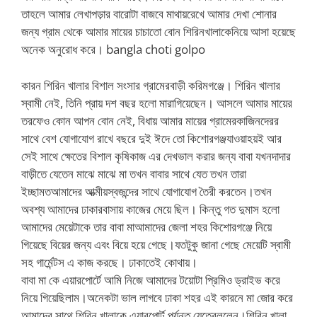
তাহলে আমার লেখাপড়ার বারোটা বাজবে মাথায়রেখে আমার দেখা শোনার
জন্য গ্রাম থেকে আমার মায়ের চাচাতো বোন শিরিনখালাকেনিয়ে আসা হয়েছে
অনেক অনুরোধ করে। bangla choti golpo
কারন শিরিন খালার বিশাল সংসার গ্রামেরবাড়ী করিমগঞ্জে। শিরিন খালার
স্বামী নেই, তিনি প্রায় দশ বছর হলো মারাগিয়েছেন। আসলে আমার মায়ের
তরফেও কোন আপন বোন নেই, বিধায় আমার মায়ের গ্রামেরকাজিনদেরর
সাথে বেশ যোগাযোগ রাখে বছরে দুই ঈদে তো কিশোরগঞ্জযাওয়াহয়ই আর
সেই সাথে ক্ষেতের বিশাল কৃষিকাজ এর দেখভাল করার জন্য বাবা যখনদাদার
বাড়ীতে যেতেন মাঝে মাঝে মা তখন বাবার সাথে যেত তখন তারা
ইচ্ছামতআমাদের আত্মীয়স্বজন্দের সাথে যোগাযোগ তৈরী করতেন।তখন
অবশ্য আমাদের ঢাকারবাসায় কাজের মেয়ে ছিল। কিন্তু গত দুমাস হলো
আমাদের মেয়েটাকে তার বাবা মাআমাদের জেলা শহর কিশোরগঞ্জে নিয়ে
গিয়েছে বিয়ের জন্য এবং বিয়ে হয়ে গেছে।যতটুকু জানা গেছে মেয়েটি স্বামী
সহ গার্মেন্টস এ কাজ করছে। ঢাকাতেই কোথায়।
বাবা মা কে এয়ারপোর্টে আমি নিজে আমাদের টয়োটা প্রিমিও ড্রাইভ করে
নিয়ে গিয়েছিলাম।অনেকটা ভাল লাগবে ঢাকা শহর এই কারনে মা জোর করে
আমাদের সাথে শিরিন খালাকে এয়ারপোর্ট পর্যন্ত যেতেবললেন।শিরিন খালা