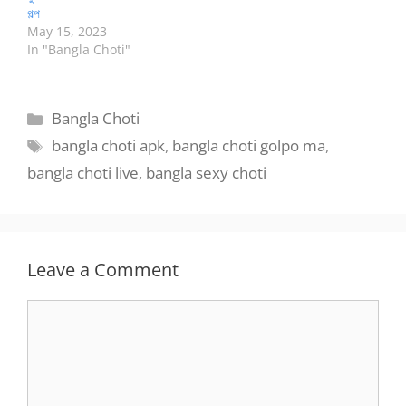
গল্প
May 15, 2023
In "Bangla Choti"
Categories
Bangla Choti
Tags
bangla choti apk
,
bangla choti golpo ma
,
bangla choti live
,
bangla sexy choti
Leave a Comment
Comment