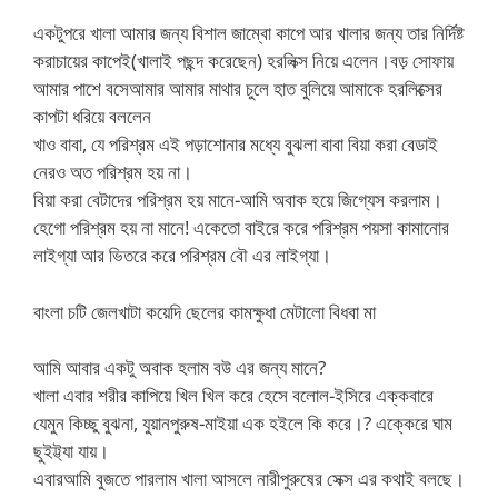
একটুপরে খালা আমার জন্য বিশাল জাম্বো কাপে আর খালার জন্য তার নির্দিষ্ট
করাচায়ের কাপেই(খালাই পছন্দ করেছেন) হরলিক্স নিয়ে এলেন।বড় সোফায়
আমার পাশে বসেআমার আমার মাথার চুলে হাত বুলিয়ে আমাকে হরলিক্সের
কাপটা ধরিয়ে বললেন
খাও বাবা, যে পরিশ্রম এই পড়াশোনার মধ্যে বুঝলা বাবা বিয়া করা বেডাই
নেরও অত পরিশ্রম হয় না।
বিয়া করা বেটাদের পরিশ্রম হয় মানে-আমি অবাক হয়ে জিগ্যেস করলাম।
হেগো পরিশ্রম হয় না মানে! একেতো বাইরে করে পরিশ্রম পয়সা কামানোর
লাইগ্যা আর ভিতরে করে পরিশ্রম বৌ এর লাইগ্যা।
বাংলা চটি জেলখাটা কয়েদি ছেলের কামক্ষুধা মেটালো বিধবা মা
আমি আবার একটু অবাক হলাম বউ এর জন্য মানে?
খালা এবার শরীর কাপিয়ে খিল খিল করে হেসে বলোল-ইসিরে এক্কবারে
যেমুন কিচ্ছু বুঝনা, যুয়ানপুরুষ-মাইয়া এক হইলে কি করে।? এক্কেরে ঘাম
ছুইট্ট্যা যায়।
এবারআমি বুজতে পারলাম খালা আসলে নারীপুরুষের সেক্স এর কথাই বলছে।