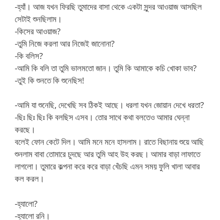
-হ্যাঁ। আজ যখন ফিরছি তুমাদের বাসা থেকে একটা সুন্দর আওয়াজ আসছিল
সেটাই শুনছিলাম।
-কিসের আওয়াজ?
-তুমি নিজে করলা আর নিজেই জানোনা?
-কি বলিস?
-আমি কি বলি তা তুমি ভালমতো জান। তুমি কি আমাকে কচি খোকা ভাব?
-তুই কি শুনতে কি শুনেছিস!
-আমি যা শুনেছি, দেখেছি সব ঠিকই আছে। ধরলা যখন জোয়ান দেখে ধরতা?
-ছিঃ ছিঃ ছিঃ কি বলছিস এসব। তোর সাথে কথা বলতেও আমার ঘেন্না
করছে।
বলেই ফোন কেটে দিল। আমি মনে মনে হাসলাম। রাতে বিছানায় শুয়ে আছি
শুনলাম বাবা তোমারে চুদছে আর তুমি আহ উহ করছ। আমার বাড়া লাফাতে
লাগলো। তুমারে কল্পনা করে করে বাড়া খেঁচছি এমন সময় ফুলি খালা আবার
কল করল।
-হ্যালো?
-হ্যালো রনি।