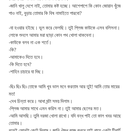
-জানি খালু দেশে নাই, তোমার কষ্ট হচ্ছে। আশেপাশে কি কোন জোয়ান খুঁজে
পাও নাই, বুড়ায় তোমার কি বিষ নামাইতে পারবো?
-যা হওয়ার হইছে। ভুল করে ফেলছি। তুই প্লিজ কাউকে এসব বলিসনা।
লোকে শুনলে আমার মরা ছাড়া কোন পথ খোলা থাকবেনা।
-কাউকে বলব না এক শর্তে।
-কি?
-আমাকেও দিতে হবে।
-কি দিতে হবে?
-শাহিন চাচারে যা দিছ।
-ছিঃ ছিঃ ছিঃ তোকে আমি খুব ভাল মনে করতাম আর তুই! আমি তোর মায়ের
মত!
-দেখ চিন্তা করে। আধা ঘন্টা সময় দিলাম।
-প্লিজ আমার সাথে এমন করিস না। তুই আমার ছেলের মত।
-আমি আসছি। তুমি দরজা খোলা রাখো। যদি বন্ধ পাই তো কাল খবর আছে
তোমার।
বলেই ফোনটা কেটে দিলাম। জানি ঔষধ কাজ করবে তাই গায়ে একটা টিশার্ট