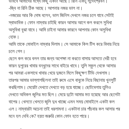
ভাববে আমাদের মধ্যে কিছু একটা আছে। রিনি একটু সন্দেহপ্রবন।
-জ্বি না রিনি ঠিক আছে। আপনার নজর ভাল না।
-নজরের আর কি দোষ বলেন, ভাল জিনিস দেখলে নজর চলে যাবে সেটাই
স্বাভাবিক। ফোন নাম্বার চাইছি কারন আসার আগে কল করলে সুবিধা
অসুবিধা বুঝা যাবে। আমি চাইনা আমার কারনে আপনার কোন অসুবিধা
হোক।
আমি তাকে মোবাইল নাম্বার দিলাম। সে আমাকে কিস টিস করে বিদায় নিয়ে
চলে গেল।
ছেলে কল করে বলল তার জন্য অপেক্ষা না করতে বাসায় আসতে দেরী হবে
কারন দুপুরের খাবার বন্ধুদের সাথে বাইরে খাবে। তুলি স্কুল থেকে আসার
পর আমরা একসাথে খাবার খেয়ে দুজনে মিলে কিছুক্ষণ টিভি দেখলাম।
তারপর আমার ভাল্লাগছিলনা তাই রুমে এসে বাবুকে নিয়ে বিছানায় খুনসুটি
করছিলাম। মেয়েটা দেখতে দেখতে বড় হয়ে যাচ্ছে। ছোটবেলায় তুলিও
দেখতে অবিকল জুলির মত ছিল। মেয়ে দুটো আমার মত হয়েছে আর ছেলেটা
বাপের। খেলতে খেলতে জুলি দুধ খাচ্ছে এমন সময় মোবাইলে একটা কল
এল। নাম্বারটা অচেনা তাই ধরলামনা। একটানা চার পাঁচবার কল আসার পর
মনে হল দেখি কে? হয়ত জরুরি কোন ফোন হতে পারে।