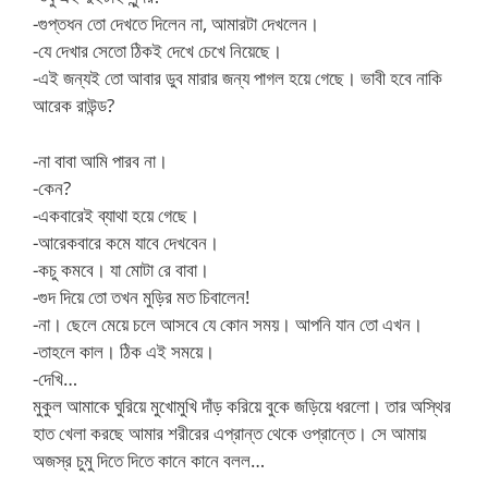
-গুপ্তধন তো দেখতে দিলেন না, আমারটা দেখলেন।
-যে দেখার সেতো ঠিকই দেখে চেখে নিয়েছে।
-এই জন্যই তো আবার ডুব মারার জন্য পাগল হয়ে গেছে। ভাবী হবে নাকি
আরেক রাউন্ড?
-না বাবা আমি পারব না।
-কেন?
-একবারেই ব্যাথা হয়ে গেছে।
-আরেকবারে কমে যাবে দেখবেন।
-কচু কমবে। যা মোটা রে বাবা।
-গুদ দিয়ে তো তখন মুড়ির মত চিবালেন!
-না। ছেলে মেয়ে চলে আসবে যে কোন সময়। আপনি যান তো এখন।
-তাহলে কাল। ঠিক এই সময়ে।
-দেখি…
মুকুল আমাকে ঘুরিয়ে মুখোমুখি দাঁড় করিয়ে বুকে জড়িয়ে ধরলো। তার অস্থির
হাত খেলা করছে আমার শরীরের এপ্রান্ত থেকে ওপ্রান্তে। সে আমায়
অজস্র চুমু দিতে দিতে কানে কানে বলল…