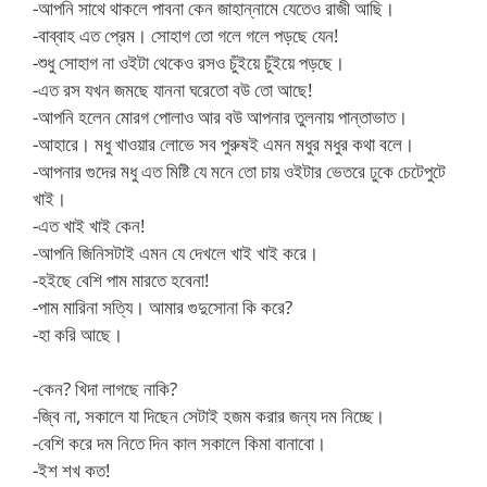
-আপনি সাথে থাকলে পাবনা কেন জাহান্নামে যেতেও রাজী আছি।
-বাব্বাহ এত প্রেম। সোহাগ তো গলে গলে পড়ছে যেন!
-শুধু সোহাগ না ওইটা থেকেও রসও চুঁইয়ে চুঁইয়ে পড়ছে।
-এত রস যখন জমছে যাননা ঘরেতো বউ তো আছে!
-আপনি হলেন মোরগ পোলাও আর বউ আপনার তুলনায় পান্তাভাত।
-আহারে। মধু খাওয়ার লোভে সব পুরুষই এমন মধুর মধুর কথা বলে।
-আপনার গুদের মধু এত মিষ্টি যে মনে তো চায় ওইটার ভেতরে ঢুকে চেটেপুটে
খাই।
-এত খাই খাই কেন!
-আপনি জিনিসটাই এমন যে দেখলে খাই খাই করে।
-হইছে বেশি পাম মারতে হবেনা!
-পাম মারিনা সত্যি। আমার গুদুসোনা কি করে?
-হা করি আছে।
-কেন? খিদা লাগছে নাকি?
-জ্বি না, সকালে যা দিছেন সেটাই হজম করার জন্য দম নিচ্ছে।
-বেশি করে দম নিতে দিন কাল সকালে কিমা বানাবো।
-ইশ শখ কত!