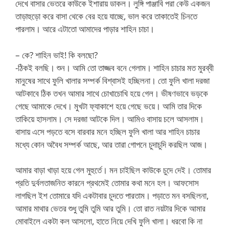
দেখে বাসার ভেতরে কাউকে ইশারায় ডাকল। লুঙ্গি পাঞ্জাবি পরা কেউ একজন
তাড়াহুড়ো করে বাসা থেকে বের হয়ে যাচ্ছে, ভাল করে তাকাতেই চিনতে
পারলাম। আরে এটাতো আমাদের পাড়ার শাহিন চাচা।
– কে? শাহিন ভাই! কি বলছো?
-ঠিকই বলছি। শুন। আমি তো তাজ্জব বনে গেলাম। শাহিন চাচার মত মুরব্বী
মানুষের সাথে ফুলি খালার সম্পর্ক বিশ্বাসই হচ্ছিলনা। তো ফুলি খালা দরজা
আটকাবে ঠিক তখন আমার সাথে চোখাচোখি হয়ে গেল। ভীষণভাবে ভড়কে
গেছে আমাকে দেখে। মুখটা ফ্যাকাশে হয়ে গেছে ভয়ে। আমি তার দিকে
তাকিয়ে হাসলাম। সে দরজা আটকে দিল। আমিও বাসায় চলে আসলাম।
বাসায় এসে পড়তে বসে বারবার মনে হচ্ছিল ফুলি খালা আর শাহিন চাচার
মধ্যে কোন অবৈধ সম্পর্ক আছে, আর তারা গোপনে চুদাচুদি করছিল আজ।
আমার বাড়া খাড়া হয়ে গেল মুহুর্তে। মন চাইছিল কাউকে চুদে দেই। তোমার
প্রতি দুর্বলতাজনিত কারনে প্রথমেই তোমার কথা মনে হল। আফসোস
লাগছিল ইশ তোমারে যদি একটাবার চুদতে পারতাম। পড়াতে মন বসছিলনা,
আমার মাথার ভেতর শুধু তুমি তুমি আর তুমি। তো রাত নয়টার দিকে আমার
মোবাইলে একটা কল আসলো, হাতে নিয়ে দেখি ফুলি খালা। ধরবো কি না