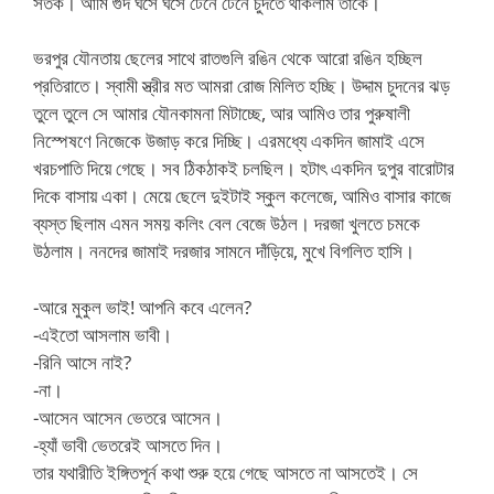
সতর্ক। আমি গুদ ঘসে ঘসে টেনে টেনে চুদতে থাকলাম তাকে।
ভরপুর যৌনতায় ছেলের সাথে রাতগুলি রঙিন থেকে আরো রঙিন হচ্ছিল
প্রতিরাতে। স্বামী স্ত্রীর মত আমরা রোজ মিলিত হচ্ছি। উদ্দাম চুদনের ঝড়
তুলে তুলে সে আমার যৌনকামনা মিটাচ্ছে, আর আমিও তার পুরুষালী
নিস্পেষণে নিজেকে উজাড় করে দিচ্ছি। এরমধ্যে একদিন জামাই এসে
খরচপাতি দিয়ে গেছে। সব ঠিকঠাকই চলছিল। হটাৎ একদিন দুপুর বারোটার
দিকে বাসায় একা। মেয়ে ছেলে দুইটাই স্কুল কলেজে, আমিও বাসার কাজে
ব্যস্ত ছিলাম এমন সময় কলিং বেল বেজে উঠল। দরজা খুলতে চমকে
উঠলাম। ননদের জামাই দরজার সামনে দাঁড়িয়ে, মুখে বিগলিত হাসি।
-আরে মুকুল ভাই! আপনি কবে এলেন?
-এইতো আসলাম ভাবী।
-রিনি আসে নাই?
-না।
-আসেন আসেন ভেতরে আসেন।
-হ্যাঁ ভাবী ভেতরেই আসতে দিন।
তার যথারীতি ইঙ্গিতপূর্ন কথা শুরু হয়ে গেছে আসতে না আসতেই। সে