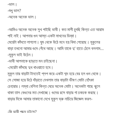
-ভাল।
-শুধু ভাল?
-অনেক অনেক ভাল।
-আমিও অনেক অনেক সুখ পাইছি ভাবী। কত মাগী চুদছি কিন্ত এত আরাম
পাই নাই। আপনার গুদ আস্ত একটা মাখনের ডিব্বা।
মেয়েটা কাঁদতে লাগলো। ঘুম থেকে উঠে মনে হয় খিদা পেয়েছে। মুকুলের
বাড়া তখনো আমার গুদে গেঁথে আছে। আমি তাকে দু’ হাতে ঠেলে বললাম…
-মুকুল ভাই উঠেন।
-ভাবী আপনাকে ছাড়তে মন চাইছেনা।
-মেয়েটা কাঁদছে দুধ খাওয়াতে হবে।
মুকুল তার বাড়াটা টানতেই প্লপ করে একটা শব্দ হয়ে বের হল গুদ থেকে।
সে সোজা হয়ে উঠে দাঁড়াতে দেখলাম তার বাড়াটা ভীষণ মোটা হোঁৎকা
চেহারার। লম্বা বেশিনা কিন্ত ঘেরে অনেক মোটা। অনেকটা গাছে ঝুলে
থাকা তাল বেগুনের মত দেখাচ্ছে। গুদের রসে বাড়ার গা চকচক করছে।
বাড়ার দিকে আমার তাকানো দেখে মুকুল ভ্রু নাচিয়ে জিজ্ঞেস করল-
-কি ভাবী পছন্দ হইসে?