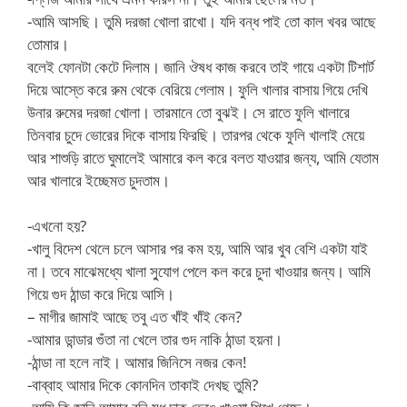
-আমি আসছি। তুমি দরজা খোলা রাখো। যদি বন্ধ পাই তো কাল খবর আছে
তোমার।
বলেই ফোনটা কেটে দিলাম। জানি ঔষধ কাজ করবে তাই গায়ে একটা টিশার্ট
দিয়ে আস্তে করে রুম থেকে বেরিয়ে গেলাম। ফুলি খালার বাসায় গিয়ে দেখি
উনার রুমের দরজা খোলা। তারমানে তো বুঝই। সে রাতে ফুলি খালারে
তিনবার চুদে ভোরের দিকে বাসায় ফিরছি। তারপর থেকে ফুলি খালাই মেয়ে
আর শাশুড়ি রাতে ঘুমালেই আমারে কল করে বলত যাওয়ার জন্য, আমি যেতাম
আর খালারে ইচ্ছেমত চুদতাম।
-এখনো হয়?
-খালু বিদেশ থেলে চলে আসার পর কম হয়, আমি আর খুব বেশি একটা যাই
না। তবে মাঝেমধ্যে খালা সু্যোগ পেলে কল করে চুদা খাওয়ার জন্য। আমি
গিয়ে গুদ ঠান্ডা করে দিয়ে আসি।
– মাগীর জামাই আছে তবু এত খাঁই খাঁই কেন?
-আমার ডান্ডার গুঁতা না খেলে তার গুদ নাকি ঠান্ডা হয়না।
-ঠান্ডা না হলে নাই। আমার জিনিসে নজর কেন!
-বাব্বাহ আমার দিকে কোনদিন তাকাই দেখছ তুমি?