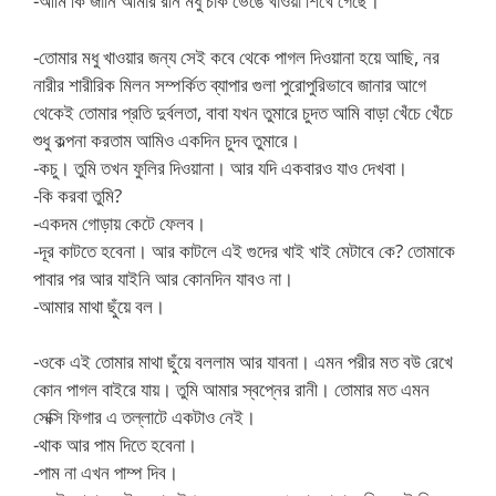
-আমি কি জানি আমার রনি মধু চাক ভেঙে খাওয়া শিখে গেছে।
-তোমার মধু খাওয়ার জন্য সেই কবে থেকে পাগল দিওয়ানা হয়ে আছি, নর
নারীর শারীরিক মিলন সম্পর্কিত ব্যাপার গুলা পুরোপুরিভাবে জানার আগে
থেকেই তোমার প্রতি দুর্বলতা, বাবা যখন তুমারে চুদত আমি বাড়া খেঁচে খেঁচে
শুধু কল্পনা করতাম আমিও একদিন চুদব তুমারে।
-কচু। তুমি তখন ফুলির দিওয়ানা। আর যদি একবারও যাও দেখবা।
-কি করবা তুমি?
-একদম গোড়ায় কেটে ফেলব।
-দূর কাটতে হবেনা। আর কাটলে এই গুদের খাই খাই মেটাবে কে? তোমাকে
পাবার পর আর যাইনি আর কোনদিন যাবও না।
-আমার মাথা ছুঁয়ে বল।
-ওকে এই তোমার মাথা ছুঁয়ে বললাম আর যাবনা। এমন পরীর মত বউ রেখে
কোন পাগল বাইরে যায়। তুমি আমার স্বপ্নের রানী। তোমার মত এমন
সেক্সি ফিগার এ তল্লাটে একটাও নেই।
-থাক আর পাম দিতে হবেনা।
-পাম না এখন পাম্প দিব।