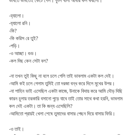
ভাবতে ভাবতেই কেটে গেল। ফুলি খালা আবার কল করলো।
-হ্যালো।
-হ্যালো রনি।
-কি?
-কি করিস রে তুই?
-পড়ি।
-ও আচ্ছা। গুড।
-কল দিছ কেন সেটা বল?
-না তখন তুই কিছু না বলে চলে গেলি তাই ভাবলাম একটা কল দেই।
-আমি কই চলে গেলাম তুমিই তো দরজা বন্ধ করে দিলে মুখের উপর।
-না শাহিন ভাই এসেছিল একটা কাজে, উনাকে বিদায় করে আমি দৌড় দিছি
কারন চুলায় তরকারি বসানো পুড়ে যাবে তাই তোর সাথে কথা হয়নি, ভাবলাম
কল দেই একটা। তা কি জন্য এসেছিলি?
-আমিতো প্রায়ই খেলা শেষে তুমাদের বাসার পেছন দিয়ে বাসায় ফিরি।
-ও তাই।