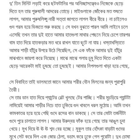
দু’ তিন মিনিট লড়াই করে ছটফটানির পর অনিচ্ছাসত্ত্বেও নিজেকে ছেড়ে
দিতে হল তার পুরুষালী আদরের তোড়ে। মাইগুলাকে জোঁকের মত শুষতে
লাগল, আমার পুরুষলিপ্সু নারী সত্তা জাগতে লাগল ধীরে ধীরে। না চাইলেও
গুদ গরম হয়ে ভিজতে শুরু করছে। সে যখন বুঝতে পারল আমি লাইনে চলে
এসেছি তখন তার দুই হাতে আমার হাতগুলা মাথার পেছনে নিয়ে চেপে তারপর
বাম হাত দিয়ে হাতকড়ার মত ধরে রাখল যাতে ছুটে না যায়। ধস্তাধস্তিতে
আমার শাড়ী হাঁটুর উপরে উঠে গিয়েছিল, সে এক ফাঁকে আমার দুই হাঁটুর
মাঝখানে জায়গা করে নিয়েছে। মাঝে মাঝে গলায় চুমু দিতে দিতে একটা
ছেড়ে আরেকটা মাই চুষছে তো চুষছেই। আমার নিপলগুলা খাড়া হয়ে গেছে,
সে বিবাহিত তাই ভালমতো জানে আমার শরীর যৌন মিলনের জন্য পুরাপুরি
তৈরী।
সে তার ডান হাত দিয়ে প্যান্টের বেল্ট খুলছে টের পাচ্ছি। শরীর মুচড়িয়ে প্যান্টটা
নামিয়েই আমার শাড়ীর নিচে হাত ঢুকিয়ে গুদ খাবলে ধরল মুঠোয়। আমি তখন
কামকাতর হয়ে হয়ে গেছি গুদে রসের বান ডাকছে। সে তার মোটা তর্জনীটা
গুদে পুরে চালাতে লাগল। আমার উরুদ্বয় ফাঁক হয়ে গেছে তার আঙুল চুদা
খেয়ে। মুখ দিয়ে ঊ ঊ ঊ শব্দ বের হচ্ছে। মুকুল তার হোঁৎকা বাড়াটা গুদের
মুখে সেট করে দিল এক জোর ঠেলা, ভচাৎ করে ঢুকে গেল পুরোটা। দুধ চোষা