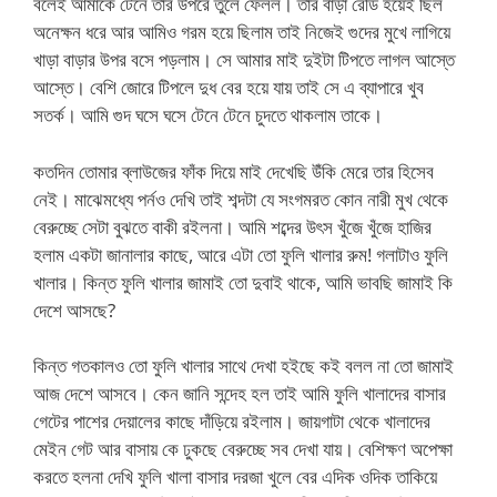
বলেই আমাকে টেনে তার উপরে তুলে ফেলল। তার বাড়া রেডি হয়েই ছিল
অনেক্ষন ধরে আর আমিও গরম হয়ে ছিলাম তাই নিজেই গুদের মুখে লাগিয়ে
খাড়া বাড়ার উপর বসে পড়লাম। সে আমার মাই দুইটা টিপতে লাগল আস্তে
আস্তে। বেশি জোরে টিপলে দুধ বের হয়ে যায় তাই সে এ ব্যাপারে খুব
সতর্ক। আমি গুদ ঘসে ঘসে টেনে টেনে চুদতে থাকলাম তাকে।
কতদিন তোমার ব্লাউজের ফাঁক দিয়ে মাই দেখেছি উঁকি মেরে তার হিসেব
নেই। মাঝেমধ্যে পর্নও দেখি তাই শব্দটা যে সংগমরত কোন নারী মুখ থেকে
বেরুচ্ছে সেটা বুঝতে বাকী রইলনা। আমি শব্দের উৎস খুঁজে খুঁজে হাজির
হলাম একটা জানালার কাছে, আরে এটা তো ফুলি খালার রুম! গলাটাও ফুলি
খালার। কিন্ত ফুলি খালার জামাই তো দুবাই থাকে, আমি ভাবছি জামাই কি
দেশে আসছে?
কিন্ত গতকালও তো ফুলি খালার সাথে দেখা হইছে কই বলল না তো জামাই
আজ দেশে আসবে। কেন জানি সন্দেহ হল তাই আমি ফুলি খালাদের বাসার
গেটের পাশের দেয়ালের কাছে দাঁড়িয়ে রইলাম। জায়গাটা থেকে খালাদের
মেইন গেট আর বাসায় কে ঢুকছে বেরুচ্ছে সব দেখা যায়। বেশিক্ষণ অপেক্ষা
করতে হলনা দেখি ফুলি খালা বাসার দরজা খুলে বের এদিক ওদিক তাকিয়ে