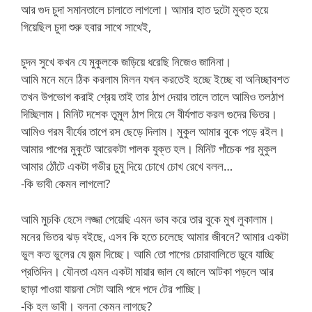
আর গুদ চুদা সমানতালে চালাতে লাগলো। আমার হাত দুটো মুক্ত হয়ে
গিয়েছিল চুদা শুরু হবার সাথে সাথেই,
চুদন সুখে কখন যে মুকুলকে জড়িয়ে ধরেছি নিজেও জানিনা।
আমি মনে মনে ঠিক করলাম মিলন যখন করতেই হচ্ছে ইচ্ছে বা অনিচ্ছাবশত
তখন উপভোগ করাই শ্রেয় তাই তার ঠাপ দেয়ার তালে তালে আমিও তলঠাপ
দিচ্ছিলাম। মিনিট দশেক তুমুল ঠাপ দিয়ে সে বীর্যপাত করল গুদের ভিতর।
আমিও গরম বীর্যের তাপে রস ছেড়ে দিলাম। মুকুল আমার বুকে পড়ে রইল।
আমার পাপের মুকুটে আরেকটা পালক যুক্ত হল। মিনিট পাঁচেক পর মুকুল
আমার ঠোঁটে একটা গভীর চুমু দিয়ে চোখে চোখ রেখে বলল…
-কি ভাবী কেমন লাগলো?
আমি মুচকি হেসে লজ্জা পেয়েছি এমন ভাব করে তার বুকে মুখ লুকালাম।
মনের ভিতর ঝড় বইছে, এসব কি হতে চলেছে আমার জীবনে? আমার একটা
ভুল কত ভুলের যে জন্ম দিচ্ছে। আমি তো পাপের চোরাবালিতে ডুবে যাচ্ছি
প্রতিদিন। যৌনতা এমন একটা মায়ার জাল যে জালে আটকা পড়লে আর
ছাড়া পাওয়া যায়না সেটা আমি পদে পদে টের পাচ্ছি।
-কি হল ভাবী। বলনা কেমন লাগছে?