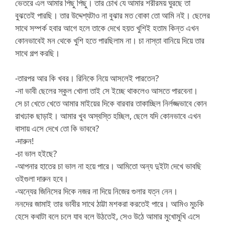
ভেতরে এল আমার পিছু পিছু। তার চোখ যে আমার শরীরময় ঘুরছে তা
বুঝতেই পারছি। তার উদ্দেশ্যটাও না বুঝার মত বোকা তো আমি নই। ছেলের
সাথে সম্পর্ক হবার আগে হলে তাকে দেখে হয়ত খুশিই হতাম কিন্ত এখন
কোনভাবেই মন থেকে খুশি হতে পারছিলাম না। চা নাস্তা বানিয়ে দিয়ে তার
সাথে গল্প করছি।
-তারপর আর কি খবর। রিনিকে নিয়ে আসলেই পারতেন?
-না ভাবী ছেলের স্কুল খোলা তাই সে ইচ্ছে থাকলেও আসতে পারবেনা।
সে চা খেতে খেতে আমার মাইয়ের দিকে বারবার তাকাচ্ছিল নির্লজ্জভাবে কোন
রাখঢাক ছাড়াই। আমার খুব অস্বস্তি হচ্ছিল, ছেলে যদি কোনভাবে এখন
বাসায় এসে দেখে তো কি ভাববে?
-দারুন!
-চা ভাল হইছে?
-আপনার হাতের চা ভাল না হয়ে পারে। আমিতো অন্য দুইটা দেখে ভাবছি
ওইগুলা দারুন হবে।
-অন্যের জিনিসের দিকে নজর না দিয়ে নিজের গুলার যত্ন নেন।
ননদের জামাই তার ভাবীর সাথে ঠাট্টা মশকরা করতেই পারে। আমিও মুচকি
হেসে কথাটা বলে চলে যাব বলে উঠতেই, সেও উঠে আমার মুখোমুখি এসে