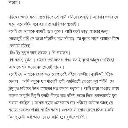
দাড়াল।
-নিজের গুলার যত্ন নিতে নিতে তো লাউ বানিয়ে ফেলছি। আপনার গুলার যে
যত্ন অনেকদিন ধরে হয়না তা জানি ভালমতোই।
বলেই সে আমাকে ঝাপটে ধরল বুকে। আমি যতই ছাড়া পাওয়ার জন্য
জোরাজুরি করি সে ততো সাঁড়াশির মত আঁকড়ে ধরে বুকের সাথে আমাকে পিষে
ফেলতে চাইছে।
-ছিঃ ছিঃ মুকুল ভাই ছাড়েন। কি করছেন।
-কি করছি বুঝনা। ওইবার তো অনেক গরম বানাই বুড়ো আঙুল দেখাইছো।
আজ তোমার গুদের রস খেয়েই ছাড়ব।
বলেই সে আমাকে জোর করে সোফাতেই শুইয়ে একটানে ব্লাউজটা ছিঁড়ে
ফেলল। আমি বাবুকে দুধ খাওয়াই তাই এমনিতেই ভেতরে ব্রা পরিনি, সে
উন্মুক্ত মাইয়ের উপর হায়েনার মত হামলে পড়লো। আমি ছাড়া পাওয়ার জন্য
অনেক আকুলি বিকুলি করছি কিন্ত তার বলিষ্ঠ দেহের নিচে কোনভাবেই যুত
করতে পারছিনা। আমার দুহাত এমনভাবে তার শরীরের আটকে আছে যে
নড়তে চড়তেও পারছি না ঠিকমতন। একবার ভাবলাম জোরে চিৎকার করি
কিন্তু সেটা করা আরো যে বোকামি হবে বুঝতে পারছি।