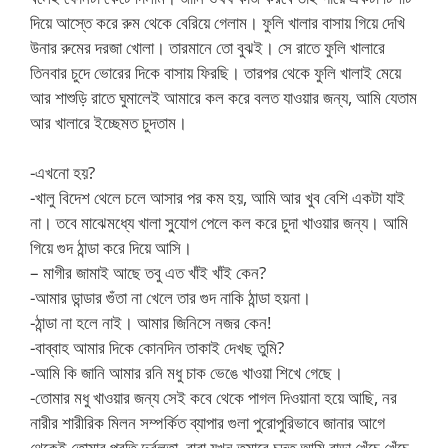
দিয়ে আস্তে করে রুম থেকে বেরিয়ে গেলাম। ফুলি খালার বাসায় গিয়ে দেখি
উনার রুমের দরজা খোলা। তারমানে তো বুঝই। সে রাতে ফুলি খালারে
তিনবার চুদে ভোরের দিকে বাসায় ফিরছি। তারপর থেকে ফুলি খালাই মেয়ে
আর শাশুড়ি রাতে ঘুমালেই আমারে কল করে বলত যাওয়ার জন্য, আমি যেতাম
আর খালারে ইচ্ছেমত চুদতাম।
-এখনো হয়?
-খালু বিদেশ থেলে চলে আসার পর কম হয়, আমি আর খুব বেশি একটা যাই
না। তবে মাঝেমধ্যে খালা সু্যোগ পেলে কল করে চুদা খাওয়ার জন্য। আমি
গিয়ে গুদ ঠান্ডা করে দিয়ে আসি।
– মাগীর জামাই আছে তবু এত খাঁই খাঁই কেন?
-আমার ডান্ডার গুঁতা না খেলে তার গুদ নাকি ঠান্ডা হয়না।
-ঠান্ডা না হলে নাই। আমার জিনিসে নজর কেন!
-বাব্বাহ আমার দিকে কোনদিন তাকাই দেখছ তুমি?
-আমি কি জানি আমার রনি মধু চাক ভেঙে খাওয়া শিখে গেছে।
-তোমার মধু খাওয়ার জন্য সেই কবে থেকে পাগল দিওয়ানা হয়ে আছি, নর
নারীর শারীরিক মিলন সম্পর্কিত ব্যাপার গুলা পুরোপুরিভাবে জানার আগে
থেকেই তোমার প্রতি দুর্বলতা, বাবা যখন তুমারে চুদত আমি বাড়া খেঁচে খেঁচে