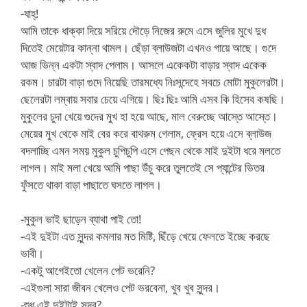
-যাহ্!
আমি তাকে ধাক্কা দিয়ে সরিয়ে দৌড়ে নিজের রুমে এসে জুলির মুখে দুধ
দিতেই মেয়েটার কান্না থামল। ছেঁড়া ব্লাউজটা এখনও গায়ে আছে। গুদে
আজ ভিন্ন একটা স্বাদ পেলাম। আসলে একেকটা বাড়ার স্বাদ একেক
রকম। চারটা বাড়া গুদে নিয়েছি তারমধ্যে নিঃসন্দেহে সবচে মোটা মুকুলেরটা।
ছেলেরটা লম্বায় সবার চেয়ে এগিয়ে। ছিঃ ছিঃ আমি এসব কি হিসেব কষছি।
মুকুলের চুদা খেয়ে গুদের মুখ হা হয়ে আছে, মাল বেরুচ্ছে আস্তে আস্তে।
মেয়ের মুখ থেকে মাই বের করে বাথরুম গেলাম, ফ্রেস হয়ে এসে ব্লাউজ
বদলাচ্ছি এমন সময় মুকুল চুপিচুপি এসে পেছন থেকে মাই দুইটা ধরে মলতে
লাগল। মাই মলা খেয়ে আমি পাছা উঁচু করে তুলতেই সে প্যান্টের ভিতর
ফুঁসতে থাকা বাড়া পাছাতে ঘসতে লাগল।
-মুকুল ভাই ছাড়েন ব্যাথা পাই তো!
-এই দুইটা এত সুন্দর কমলার মত মিষ্টি, ছিঁড়ে খেয়ে ফেলতে ইচ্ছে করছে
ভাবী।
-একটু আগেইতো খেলেন পেট ভরেনি?
-এইগুলা সারা জীবন খেলেও পেট ভরবেনা, খুব খুব সুন্দর।
-শুধু এই দুইটাই সুন্দর?