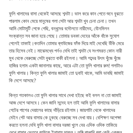
ফুলি খালাদের বাসা থেকেই আসছে শব্দটা। ভাল করে কান পেতে শুনে বুঝতে
পারলাম কোন মেয়ে মানুষের গলা সেটা আর শব্দটা খুব চেনা চেনা। তখন
আমি মোটামুটি পেকে গেছি, বন্ধুদের বদৌলতে নারীদেহ, যৌনমিলন
সংক্রান্ত সব জানা হয়ে গেছে। তোমার ডবকা দেহের আঁকে বাঁকে সুযোগ
পেলেই তাকাই।কতদিন তোমার ব্লাউজের ফাঁক দিয়ে মাই দেখেছি উঁকি মেরে
তার হিসেব নেই। মাঝেমধ্যে পর্নও দেখি তাই শব্দটা যে সংগমরত কোন নারী
মুখ থেকে বেরুচ্ছে সেটা বুঝতে বাকী রইলনা। আমি শব্দের উৎস খুঁজে খুঁজে
হাজির হলাম একটা জানালার কাছে, আরে এটা তো ফুলি খালার রুম! গলাটাও
ফুলি খালার। কিন্ত ফুলি খালার জামাই তো দুবাই থাকে, আমি ভাবছি জামাই
কি দেশে আসছে?
কিন্ত গতকালও তো ফুলি খালার সাথে দেখা হইছে কই বলল না তো জামাই
আজ দেশে আসবে। কেন জানি সন্দেহ হল তাই আমি ফুলি খালাদের বাসার
গেটের পাশের দেয়ালের কাছে দাঁড়িয়ে রইলাম। জায়গাটা থেকে খালাদের
মেইন গেট আর বাসায় কে ঢুকছে বেরুচ্ছে সব দেখা যায়। বেশিক্ষণ অপেক্ষা
করতে হলনা দেখি ফুলি খালা বাসার দরজা খুলে বের এদিক ওদিক তাকিয়ে
দেখে বাসার ভেতরে কাউকে ইশারায় ডাকল। লুঙ্গি পাঞ্জাবি পরা কেউ একজন