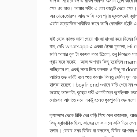
কাপ টা নিয়ে টেবিল এ রাখল তারপর অর্নাটা তুলে কাঁধে দ
গেল ওর হাত। আমার শরীর এ যেন কারেন্ট খেলে গেল।
অর থেকে,তারপর আজ আসি বলে প্রায় দ্রুতপদেই ব্যাগ ন
এতটা উত্তেজিত শারীরিক ভাবে আমি কোনদিন হইনি এম
যাই হোক কাপড় জামা ছেড়ে খাওয়া দাওয়া করে নিজের র
যাব, দেখি whatsapp এ একটা টেক্সট ঢুকলো, H
জানি আমার বুক টা ধকধক করে উঠলো, তবু নিজেকে সামল
প্রায় সঙ্গে সঙ্গেই। আজ আপনার কিছু হয়েছিল mam
পাচ্ছিলাম না, একটু সময় নিয়ে বললাম ও কিছু না do
আমিও গুড নায়িট বলে শুয়ে পরলাম কিন্তু সেদিন 
হাল্কা হয়েছে। boyfriend ওখানে বাড়ি পেয়ে সব গুছ
হয়েছে অনেকটা, বুঝ্তে পারী একাকিত্বে ভুগছিলাম 
সোমবার আসাতে মনে একটু হলেও ধুকপুকানি শুরু হলো
ক্যাম্পাস থেকে রিকি দের বাড়ি গিয়ে বেল বাজালাম, 
কিছু স্বাভাবিক ছিল, কাজের লোক এসে কফি দিয়ে গে
হলাম। ফেরার সময় রিকির মা বললেন, রিকির আপনার পড়