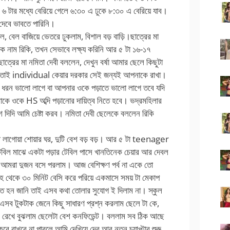
 ৬ টার মধ্যে বেরিয়ে গেলে ৬:৩০ এ ঢুকে ৮:৩০ এ বেরিয়ে যাব।
দেবে ভাবতে পারিনি।
গেল, বেল বাজিয়ে ভেতরে ঢুকলাম, বিশাল বড় বাড়ি।ছাত্রের মা
াক নাম রিকি, তখন সেভাবে লক্ষ্য করিনি আর ৫ টা ১৬-১৭
ত্রের মা নমিতা দেবী বললেন, দেখুন বর্ষা আমার ছেলে কিছুটা
া তাই individual কেয়ার দরকার সেই জন্যই আপনাকে রাখা।
ধরন ভালো লাগে বা আপনার ওকে পড়াতে ভালো লাগে তবে যদি
কে ওকে HS অব্দি পড়ানোর দায়িত্ব নিতে হবে। ভদ্রমহিলার
শ দিদি আমি চেষ্টা করব। নমিতা দেবী ছেলেকে বললেন রিকি
ে লাগোয়া শোয়ার ঘর, দুটি বেশ বড় বড়। আর ৫ টা teenager
েবিল মাঝে একটা পড়ার টেবিল পাসে খানতিনেক চেয়ার আর দেবল
ে আমরা দুজন বসে পরলাম। আজ বেশিক্ষণ পর্ব না একে তো
হ থেকে ৩০ মিনিট বেসি করে পরিয়ে একমাসে সময় টা মেকাপ
ুতে হন জানি তাই এসব কথা তোলার সুযোগ ই দিলাম না। স্কুল
 এসব টুকটাক জেনে কিছু সাধারণ প্রশ্ন করলাম ছেলে টা কে,
োখ রেখে বুঝলাম ছেলেটা বেশ কনফিডেন্ট। বললাম সব ঠিক আছে
রে রাখবে না পারলে আমি দেখিয়ে দেব আর নতুন চ্যাপ্টার শুরু