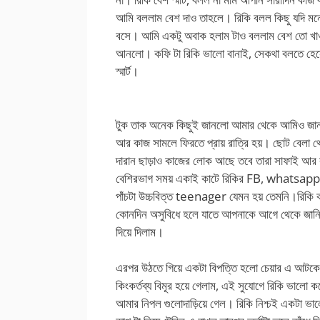
আমি বললাম বেশ দাও তাহলে। রিকি বলল কিছু যদি মন
বসে। আমি একটু অবাক হলাম টাও বললাম বেশ তো খাও ন
আনলো। কফি টা রিকি ভালো বানাই, সেকথা বলতে হেসে
স্মার্ট।
টুক তাক অনেক কিছুই জানলো আমার থেকে আমিও জানলাম
আর কাজ সামলে ফিরতে প্রায় রাত্রি হয়। ছোট বেলা থ
দারান ছাড়াও কাজের লোক আছে তবে তারা সাফাই আর র
বেশিরভাগ সময় একাই কাটে রিকির FB, whatsapp
পাঁচটা উচ্চবিত্ত teenager যেমন হয় তেমনি।রিকি 
কোনদিন অসুবিধে হলে যাতে আপনাকে আগে থেকে জানিয়
দিয়ে দিলাম।
এরপর উঠতে গিয়ে একটা বিপত্তি হলো চেয়ার এ আটকে
কিংকর্তব্য বিমূর হয়ে গেলাম, এই সুযোগে রিকি ভালো
আমার নিপল গুলোদাড়িয়ে গেল। রিকি নিশ্চই একটা ভাল