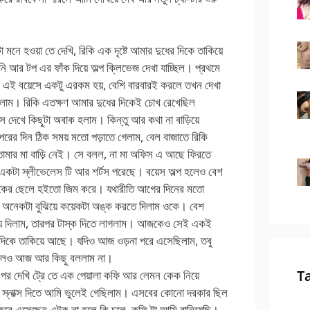
নে হওয়া তে দেখি, রিকি এক দৃষ্টে আমার দুধের দিকে তাকিয়ে
ি আর টপ এর ফাঁক দিয়ে অল্প ক্লিভেজ দেখা যাচ্ছিল। প্রথমে
াম এই বয়েসে একটু এরকম হয়, বেশি বারবারই করলে তখন দেখা
়লাম। রিকি এতক্ষণ আমার দুধের দিকেই চোখ রেখেছিল
 দেখে কিছুটা অবাক হলাম। কিন্তু আর কথা না বাড়িয়ে
পরের দিন ঠিক সময় মতো পড়াতে গেলাম, বেল বাজাতে রিকি
তোমার মা বাড়ি নেই। সে বলল, না মা অফিস এ আছে ফিরতে
টা স্লীভেলেস টি আর শর্টস পরেছে। বয়েস অল্প হলেও বেশ
়লোকের ছেলে হইতো জিম করে। যথারীতি আগের দিনের মতো
 এর অনেকটা বুঝিয়ে কয়েকটা অঙ্ক করতে দিলাম ওকে। বেশ
য়ে দিলাম, তারপর টাস্ক দিতে লাগলাম। আজকেও সেই একই
র দিকে তাকিয়ে আছে। যদিও আজ ওড়না পরে এসেছিলাম, তবু
ি হলেও আজ আর কিছু বললাম না।
T
ণ পর দেখি ট্রে তে এক পেয়ালা কফি আর লেমন কেক নিয়ে
স্নাক্স দিতে আমি ভুলেই গেছিলাম। এসবের কোনো দরকার ছিল
জ করে এসেছেন এটুকু না হলে কি চলে, কফি টা আমি বানিয়েছি।