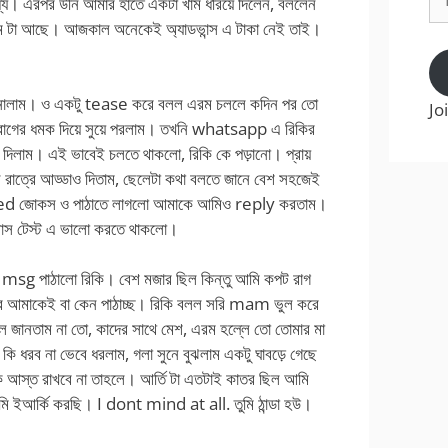
্য। এরপর উনি আমার হাতে একটা খাম ধরিয়ে দিলেন, বললেন
Ad
িম টা আছে। আজকাল অনেকেই অ্যাডভান্স এ টাকা নেই তাই।
জানালাম। ও একটু tease করে বলল এরম চললে কদিন পর তো
Jo
াগের ধমক দিয়ে সুয়ে পরলাম। তখনি whatsapp এ রিকির
দিলাম। এই ভাবেই চলতে থাকলো, রিকি কে পড়ানো। প্রায়
 রাত্রে আড্ডাও দিতাম, ছেলেটা কথা বলতে জানে বেশ সহজেই
ed জোকস ও পাঠাতে লাগলো আমাকে আমিও reply করতাম।
লাস টেস্ট এ ভালো করতে থাকলো।
 msg পাঠালো রিকি। বেশ মজার ছিল কিন্তু আমি কপট রাগ
 আর আমাকেই বা কেন পাঠাচ্ছ। রিকি বলল সরি mam ভুল করে
লে জানতাম না তো, কাদের সাথে মেশ, এরম হল্লে তো তোমার মা
ব কি ধরব না ভেবে ধরলাম, গলা সুনে বুঝলাম একটু ঘাবড়ে গেছে
স্ত রাখবে না তাহলে। আর্তি টা এতটাই কাতর ছিল আমি
ি ইআর্কি করছি। I dont mind at all. তুমি ঠান্ডা হউ।
।