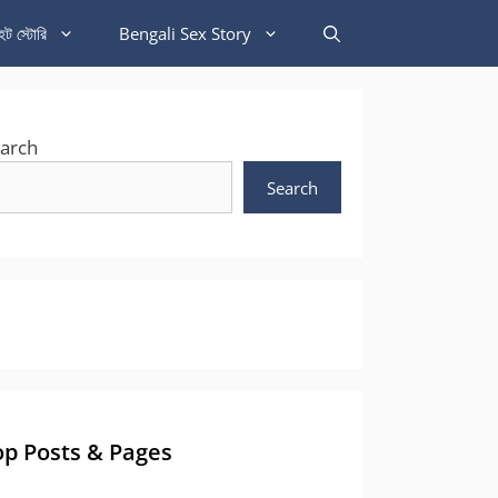
হট স্টোরি
Bengali Sex Story
arch
Search
op Posts & Pages