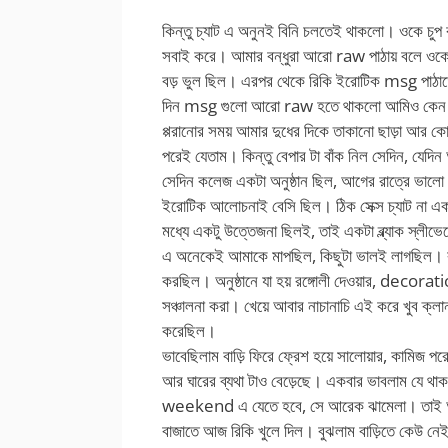
কিন্তু চ্যাট এ অনুনই বিনি চলতেই থাকলো। ওকে চুপ 
সবাই করে। আমার বন্ধুরা আরো raw পাঠায় বলে ওক
বড় ভুল ছিল। এরপর থেকে রিকি ইরোটিক msg পাঠা
দিন msg গুলো আরো raw হতে থাকলো আমিও কেন জান
প্পরানোর সময় আমার দুধের দিকে তাকানো ছাড়া আর
পরেই যেতাম। কিন্তু বেপার টা বাঁক নিল সেদিন, যেদি
সেদিন কলেজ একটা অনুষ্ঠান ছিল, আগের রাত্রে ভালো ঘ
ইরোটিক আলোচনাই বেসি ছিল। ঠিক সেক্স চ্যাট ন
মধ্যে একটু উত্তেজনা ছিলই, তাই একটা ব্ল্যাক স্লীভেল
এ অনেকেই আমাকে মাপছিল, কিছুটা ভালই লাগছিল। কলে
করছিল। অনুষ্ঠানে যা হয় রঙ্গোলী দেওয়ার, decorat
সঞ্চালনা করা। খেয়ে আবার নাচানাচি এই করে খুব ক্লা
করেছিল।
ভাবেছিলাম বাড়ি ফিরে ফ্রেশ হয়ে সালোয়ার, কামিজ পরে
আর ঘারের ব্যথা টাও বেড়েছে। একবার ভাবলাম যে থ
weekend এ যেতে হবে, সে আরেক ঝামেলা। তাই আরে
বাজাতে আজ রিকি খুলে দিল। বুঝলাম বাড়িতে কেউ নে