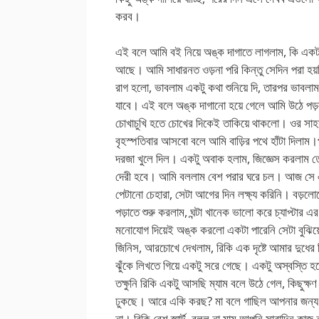
করব।
এই বলে আমি বই নিয়ে অঙ্ক দাগাতে লাগলাম, কি একটা ম
আছে। আমি সাধারনত ওড়না পরি কিন্তু সেদিন পরা হয়ন
রাগ হলো, ভাবলাম একটু কথা শুনিয়ে দি, তারপর ভাবল
যাবে। এই বলে অঙ্ক দাগানো হয়ে গেলে আমি উঠে পড
চোখাচুখি হতে চোখের দিকেই তাকিয়ে থাকলো। ওর সাহস
বৃহস্পতিবার আসবো বলে আমি বাড়ির পথে হাঁটা দিলাম।
দরজা খুলে দিল। একটু অবাক হলাম, জিজ্ঞেস করলাম 
দেরী হবে। আমি বললাম বেশ পরার ঘরে চল। আজ সে এক
পেটানো চেহারা, সেটা আগের দিন লক্ষ্য করিনি। বড
পড়াতে শুরু করলাম, ঘন্টা খানেক ভালো করে চ্যাপ্টার
মনোযোগ দিয়েই অঙ্ক করলো একটা পারেনি সেটা বুঝি
জিনিস, আরচোখে দেখলাম, রিকি এক দৃষ্টে আমার দুধে
ঝুঁকে লিখতে গিয়ে একটু সরে গেছে। একটু অস্বস্ত
তক্ষুনি রিকি একটু আসছি ম্যাম বলে উঠে গেল, কিছুক্ষ
ঢুকছে। আরে একি করছ? মা বলে গাছিল আপনার জন্য 
না। রিকি বেশ স্মার্ট, বলল না মাম আপনি সারাদিন কা