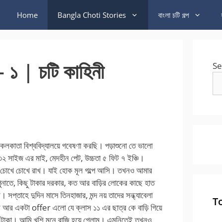
Home
Bangla Choti Stories
বাংলা চটি গল্প
– ১ | চটি কাহিনী
Se
 কলকাতা বিশ্ববিদ্যালয়ে গবেষণা করছি। পড়াশুনো তে ভালো
৩২ সাইজ এর মাই, মেদহীন পেট, উচ্চতা ৫ ফিট ৭ ইঞ্চি।
সময় চোখে চোখে রাখ। যাই হোক মূল গল্পে আসি। তখনও আমার
পুনাতে, কিছু টাকার দরকার, কত আর বাড়ির লোকের কাছে হাত
সপ্তাহে দুদিন মাসে তিনহাজার, মন্দ নয় তাদের সন্ধ্যাবেলা
T
র আর একটা offer এলো যে ক্লাস ১১ এর ছাত্র কে বাড়ি গিয়ে
ার টাকা। আমি খুশি মনে রাজি হয়ে গেলাম। এমনিতেই তখনও