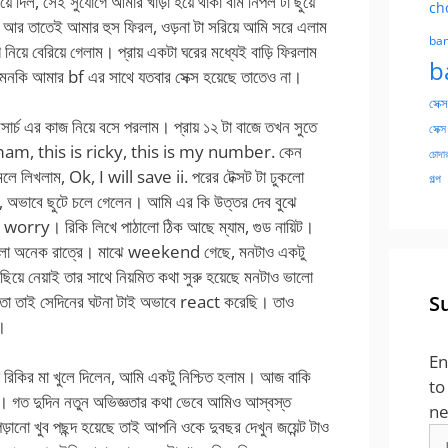
িয়ে দিল, সেই সুযোগে আমার খাড়া হয়ে থাকা বাম নিপল টা ছুয়ে
ch
 আর তাতেই আমার হুস ফিরল, ওড়না টা সরিয়ে আমি সরে এলাম
ban
িয়ে বেরিয়ে গেলাম। প্রায় একটা ঘরের মধ্যেই বাড়ি ফিরলাম
b
নকি আমার bf এর সাথে যতবার সেক্স হয়েছে তাতেও না।
সেক্স
িসার্চ এর কাজ নিয়ে বসে পরলাম। প্রায় ১২ টা বাজে তখন সুতে
সেক্স
i mam, this is ricky, this is my number. কেন
চোদার
ে লিখলাম, Ok, I will save ii. পরের টেক্সট টা ঢুকলো
গল্প
, অভাবে ছুটে চলে গেলেন। আমি এর কি উত্তর দেব বুঝে
nt worry। রিকি লিখে পাঠালো ঠিক আছে ম্যাম, গুড নায়িট।
ঘুম এলো অনেক রাত্রে। মাঝে weekend গেছে, মনটাও একটু
িয়ে নেয়াই তার সাথে নিয়মিত কথা সুরু হয়েছে মনটাও ভালো
S
হয়তো তাই সেদিনের ঘটনা টাই অভাবে react করেছি। তাও
।
En
আজ রিকির মা খুলে দিলেন, আমি একটু নিশ্চিত হলাম। আজ বাকি
to
ল। গত দুদিন নতুন অভিজ্ঞতার কথা ভেবে আমিও আস্বস্ত
ne
ানো খুব পছন্দ হয়েছে তাই আপনি ওকে দুবছর দেখুন জয়েন্ট টাও
Em