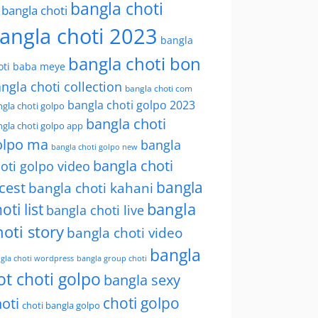
bangla choti
l bangla choti
angla choti 2023
bangla
bangla choti bon
oti baba meye
ngla choti collection
bangla choti com
bangla choti golpo 2023
gla choti golpo
bangla choti
gla choti golpo app
olpo ma
bangla
bangla choti golpo new
bangla choti
oti golpo video
bangla
cest
bangla choti kahani
oti list
bangla
bangla choti live
hoti story
bangla choti video
bangla
gla choti wordpress
bangla group choti
ot choti golpo
bangla sexy
choti golpo
oti
choti bangla golpo