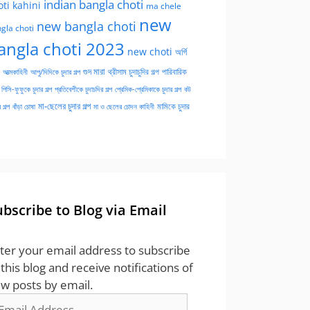
indian bangla choti
oti kahini
ma chele
new
new bangla choti
gla choti
angla choti 2023
new choti
অর্গি
গুদ মারা
পারিবারিক
আত্মকাহিনী
আপু/দিদিকে চুদার গল্প
থ্রীসাম চুদাচুদির গল্প
পিসি-ফুফুকে চুদার গল্প
প্রতিবেশীকে চুদাচদির গল্প
প্রেমিক-প্রেমিকাকে চুদার গল্প
বউ
মা-ছেলের চুদার গল্প
মামিকে চুদার
বাঁড়া চোষা
 গল্প
মা ও ছেলের চোদন কাহিনী
ubscribe to Blog via Email
ter your email address to subscribe
 this blog and receive notifications of
w posts by email.
ail