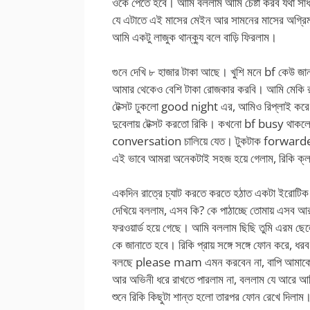
ওকে পেতে হবে। আমি বললাম আমি চেষ্টা করব যথা সাধ
যে এটাতে এই মাসের মেইন আর সামনের মাসের অগ্র
আমি একটু লাজুক থান্ক্যু বলে বাড়ি ফিরলাম।
গুনে দেখি ৮ হাজার টাকা আছে। খুশি মনে bf কেউ 
আমার থেকেও বেশি টাকা রোজকার করবি। আমি মেকি র
টেক্সট ঢুকলো good night এর, আমিও রিপ্লাই করে 
দুবেলায় টেক্সট করতো রিকি। কখনো bf busy থাকলে
conversation চালিয়ে যেত। টুকটাক forward
এই ভাবে আমরা অনেকটাই সহজ হয়ে গেলাম, রিকি ক্
একদিন রাত্রে চ্যাট করতে করতে হঠাত একটা ইরোটিক
দেখিয়ে বললাম, এসব কি? কে পাঠাচ্ছে তোমায় এসব
ফরওয়ার্ড হয়ে গেছে। আমি বললাম ছিছি তুমি এরম ছে
কে জানাতে হবে। রিকি প্রায় সঙ্গে সঙ্গে ফোন করে, ধর
বলছে please mam এমন করবেন না, বাপি আমাকে আ
আর অভিনী ধরে রাখতে পারলাম না, বললাম যে আরে আম
শুনে রিকি কিছুটা শান্ত হলো তারপর ফোন রেখে দিলাম