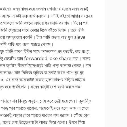
করানোর জন্য বাধ্য হয়ে বললাম তোমাদের বয়েসে এরম একটু
ে আমিও একটা ফরওয়ার্ড করলাম। এটাই হইতো আমার সবচেয়ে
তে থাকলো আমি কখনো সখনো ফরওয়ার্ড করতাম। দিনের পর
ি স্রোতের সাথে বেপার টাকে বইতে দিলাম। তবে রিকি
 কোনো অসভ্যতাম করেনি। টাও আমি ওড়না আর ফুল sleve
ন আমি শাড়ি পরে ওকে পড়াতে গেলাম।
ুম হইনি কারণ রিকির সাথে অনেকক্ষণ গল্প করেছি, তার মধ্যে
া একটু তেঅসিং আর forwarded joke share করা। মনের
েস ব্লাউস নীলচে ট্রান্সপারেন্ট শাড়ি পড়ে কলেজে গেলাম। বাস
জেও তাই সিনিয়র জুনিয়র রা সবাই আসে পাশে ঘুর ঘুর
ion এর কাজ অনেকটাই করতে হলো তারপর দাড়িয়ে দাড়িয়ে
ন্ত হয়ে পরেছিলাম। ঘারের কাছটা বেশ ব্যথা করতে শুরু
 পড়াতে যাব কিন্তু অনুষ্ঠান শেষ হতে দেরী হয়ে গেল। ক্লান্তি
াক আজ আর পড়াতে যাবোনা, পরক্ষনেই মনে হলো আজ না গেলে
কটু আড্ডা মেরে পড়াতে যাওয়ার বাস ধরলাম। পৌছে বেল
ই, মনের চাপা উত্তেজনা টা আবার ফিরে এলো। উপরে গিয়ে