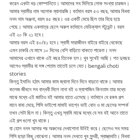
করেন একটা বড় কোম্পানিতে। আমাদের সব মিলিয়ে লোক সংখ্যা চারজন।
আমার স্বামীর নাম অলোক ব্যানারজি। বর্তমান বয়স ৫৩ বছর, আমার বিধবা
ননদ নাম অঞ্জনা, বয়স ৪৫ বছর। ওর একটি মেয়ে ছিল তার বিয়ে হয়ে
গেছে। আমার একমাত্র ছেলে অরুপ বর্তমানে মেডিক্যাল স্টুডেন্ট। বয়স
এই ২০ কি ২১ হবে।
আমার বয়স এই ৪০/৪১ হবে। স্বামী সারাজীবন বাইরে বাইরে থেকেছে
এমন চাকরি যে মাসে ১০ দিনের বেশি বাড়িতে থাকতে পারেনা। ননদ
আমাদের এখানে থাকে এই বছর তিনেক হল। খুব সুখেই আছি। গত দুবছর
আগেও স্বামীর যা সঙ্গ পেতাম তাতেই চলে যেত। bengali choti
stories
কিন্তু ইদানিং হঠাৎ আমার কাম জ্বালা দিনে দিনে বাড়তে থাকে। আমার
কলেজ জীবনে সব বান্ধবী মিলে নানা বই ও ম্যাগাজিন কিনতাম তার মধ্যে
মাঝে মধ্যে এই জাতিও বই আমার হাতে এসেছে। বর্তমানে যে রকম গল্প
মানে বাবা মেয়ে, পিসি ভাইপো মামাই ভাগ্নে ভাই বোন ও মা ছেলের সম্পর্ক
তখন সেটা ছিল না। কিন্তু এখন ন্স্বামি মাঝে মধ্যে যে সব বই আনে তাতে
এই গল্প গুলো খুব থাকে।
যা হোল ননদ আসার পর অরুনের দেখাশোনা উনিই করে। ছেলেও সব সময়
পিসি ছাড়া কিছু বোঝেনা। আমার ননদ দেখতে খুব সুন্দরী, স্বাস্ত্যবতি। বিধবা