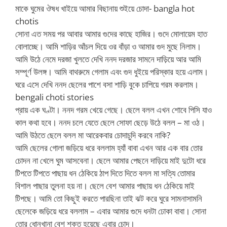
মাকে ঘুমের ঔষধ খাইয়ে আমার বিছানায় শুইয়ে চোদা- bangla hot
chotis
সোনা এত সময় পর আবার আমার গুদের কাছে হাজির। গুদে মোলায়েম হাত
বোলাচ্ছে। আমি শাড়ির আঁচল দিয়ে ওর বাঁড়া ও আমার গুদ মুছে নিলাম।
আমি উঠে নেমে দরজা খুলতে দেখি ননদ দরজার সামনে দাড়িয়ে আর আমি
সম্পূর্ণ উলঙ্গ। আমি বাথরুমে গেলাম এবং গুদ ধুইয়ে পরিস্কার হয়ে এলাম।
ঘরে এসে দেখি ননদ ছেলের পাশে বসা শাড়ি বুকে চাপিয়ে গরম করলাম।
bengali choti stories
প্রায় এক ঘণ্টা। ননদ গরম খেয়ে গেছে। ছেলে বলল এখন শোবে পিসি যাও
কাল কথা হবে। ননদ চলে যেতে ছেলে সোফা ছেড়ে উঠে বলল – মা ওঠ।
আমি উঠতে ছেলে বলল মা আরেকবার চোদাচুদি করবে নাকি?
আমি ছেলের গোলা জড়িয়ে ধরে বললাম হ্যাঁ বাবা এখন আর এক বার তোর
চোদন না খেলে ঘুম আসবেনা। ছেলে আমার পেছনে দাড়িয়ে মাই দুটো ধরে
টিপতে টিপতে পাছায় ধন ঠেকিয়ে ঠাপ দিতে দিতে বলল মা সত্যি তোমার
বিশাল পাছার তুলনা হয় না। ছেলে বেশ আমার পাছায় ধন ঠেকিয়ে মাই
টিপছে। আমি তো কিছুই করতে পারছিনা তাই ঝট করে ঘুরে সামনাসামনি
ছেলেকে জড়িয়ে ধরে বললাম – এবার আমার গুদে ধনটা ঢোকা বাবা। সোনা
তোর ধোনখানা বেশ শক্ত হয়েছে এবার চোদ।