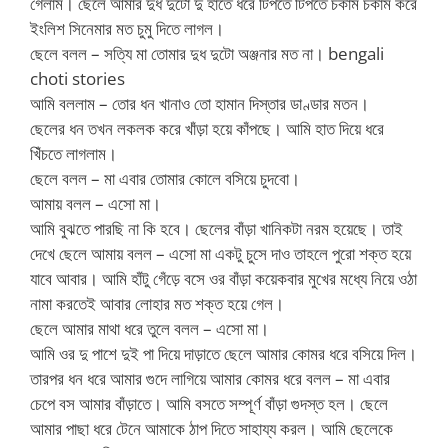
গেলাম। ছেলে আমার দুধ দুটো দু হাতে ধরে টিপতে টিপতে চকাম চকাম করে
ইংলিশ সিনেমার মত চুমু দিতে লাগল।
ছেলে বলল – সত্যি মা তোমার দুধ দুটো অঞ্জনার মত না। bengali
choti stories
আমি বললাম – তোর ধন খানাও তো হামান দিস্তার ডাণ্ডার মতন।
ছেলের ধন তখন লকলক করে খাঁড়া হয়ে কাঁপছে। আমি হাত দিয়ে ধরে
খিঁচতে লাগলাম।
ছেলে বলল – মা এবার তোমার কোলে বসিয়ে চুদবো।
আমায় বলল – এসো মা।
আমি বুঝতে পারছি না কি হবে। ছেলের বাঁড়া খানিকটা নরম হয়েছে। তাই
দেখে ছেলে আমায় বলল – এসো মা একটু চুসে দাও তাহলে পুরো শক্ত হয়ে
যাবে আবার। আমি হাঁটু গেঁড়ে বসে ওর বাঁড়া কয়েকবার মুখের মধ্যে নিয়ে ওঠা
নামা করতেই আবার লোহার মত শক্ত হয়ে গেল।
ছেলে আমার মাথা ধরে তুলে বলল – এসো মা।
আমি ওর দু পাশে দুই পা দিয়ে দাড়াতে ছেলে আমার কোমর ধরে বসিয়ে দিল।
তারপর ধন ধরে আমার গুদে লাগিয়ে আমার কোমর ধরে বলল – মা এবার
চেপে বস আমার বাঁড়াতে। আমি বসতে সম্পূর্ণ বাঁড়া গুদস্ত হল। ছেলে
আমার পাছা ধরে টেনে আমাকে ঠাপ দিতে সাহায্য করল। আমি ছেলেকে