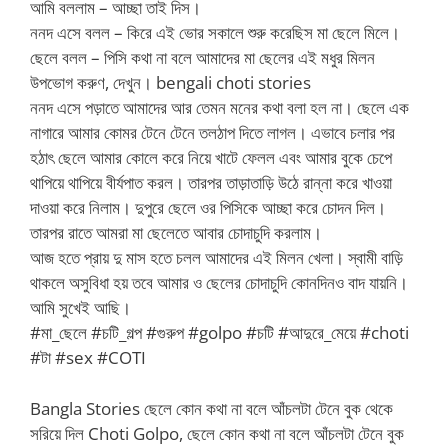
আমি বললাম – আচ্ছা তাই দিস।
ননদ এসে বলল – কিরে এই ভোর সকালে শুরু করেছিস মা ছেলে মিলে।
ছেলে বলল – পিসি কথা না বলে আমাদের মা ছেলের এই মধুর মিলন
উপভোগ করুণ, দেখুন। bengali choti stories
ননদ এসে পড়াতে আমাদের আর তেমন মনের কথা বলা হল না। ছেলে এক
নাগারে আমার কোমর টেনে টেনে তলঠাপ দিতে লাগল। এভাবে চলার পর
হঠাৎ ছেলে আমার কোলে করে নিয়ে খাটে ফেলল এবং আমার বুকে চেপে
থাপিয়ে থাপিয়ে বীর্যপাত করল। তারপর তাড়াতাড়ি উঠে রান্না করে খাওয়া
দাওয়া করে নিলাম। দুপুরে ছেলে ওর পিসিকে আচ্ছা করে চোদন দিল।
তারপর রাতে আমরা মা ছেলেতে আবার চোদাচুদি করলাম।
আজ হতে প্রায় দু মাস হতে চলল আমাদের এই মিলন খেলা। স্বামী বাড়ি
থাকলে অসুবিধা হয় তবে আমার ও ছেলের চোদাচুদি কোনদিনও বাদ যায়নি।
আমি সুখেই আছি।
#মা_ছেলে #চটি_গল্প #গুরুপ #golpo #চটি #আদুরে_মেয়ে #choti
#টা #sex #COTI
Bangla Stories ছেলে কোন কথা না বলে আঁচলটা টেনে বুক থেকে
সরিয়ে দিল Choti Golpo, ছেলে কোন কথা না বলে আঁচলটা টেনে বুক