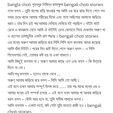
bangla choti গৃহবধুর নিষিদ্ধ কামক্ষুদা bengali choti stories
ননদ বলল – তুমি বাপের বাড়ি যাওয়ার পর আমি ওর ঘরে ঝাড় দিতে গেলে সব
সময় চেয়ে থাকে আমার শরীরের দিকে এবং নানা অছিলায় আমাকে জড়িয়ে
ধরত। তার দিন দুই পর আমায় দেখিয়ে দেখিয়ে বই পড়ছিল। বইটা খাটে
রেখে ও বাথরুমে যেতে আমি ঐ বইটাই চোখ বোলাতে গিয়ে দেখলাম অরুণ মা
ও ছেলের চোদাচুদির একটা গল্প পড়ছে। bengali choti stories
এর মধ্যে অরুণ আমায় জড়িয়ে ধরে পিসি পিসি বলে কতবার আদর করেছে
আমি বাঁধা দিইনি। পরের দিন ঝাট দিতে গেলে অরুণ বলল – ও পিসি
পিসেমশায় নেই, তোমার কষ্ট হয় না একা থাকতে।
আমি কিছুই বললাম না। অরুণ আমার কাছে এল এবং বলল – কি উত্তর
দিলে না তো।
আমি শুধু বললাম – হলেও তাকে দেখে …
অরুণ আমায় জড়িয়ে ধরে বলল – পিসি আমি তো আছি।
এই বলে তখন আমায় সম্পুর্ণ উলঙ্গ করে …… তার পর মাঝে মধ্যে ওর ও
আমার মধ্যে এই সম্পর্ক চলছে – এই বলে ননদ আমার পা আবার জড়িয়ে
ধরল বলল – বৌদি আর হবে না, তুমি প্লীজ দাদাকে বলনা।
আমি বললাম – একটা শর্তে, যদি সেটা তুমি মানতে রাজী হও। bengali
choti stories