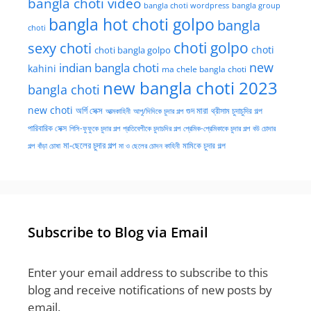
bangla choti video
bangla choti wordpress
bangla group
bangla hot choti golpo
bangla
choti
choti golpo
sexy choti
choti
choti bangla golpo
new
indian bangla choti
kahini
ma chele bangla choti
new bangla choti 2023
bangla choti
new choti
গুদ মারা
অর্গি সেক্স
আত্মকাহিনী
আপু/দিদিকে চুদার গল্প
থ্রীসাম চুদাচুদির গল্প
পারিবারিক সেক্স
পিসি-ফুফুকে চুদার গল্প
প্রতিবেশীকে চুদাচদির গল্প
প্রেমিক-প্রেমিকাকে চুদার গল্প
বউ চোদার
মা-ছেলের চুদার গল্প
মামিকে চুদার গল্প
বাঁড়া চোষা
গল্প
মা ও ছেলের চোদন কাহিনী
Subscribe to Blog via Email
Enter your email address to subscribe to this
blog and receive notifications of new posts by
email.