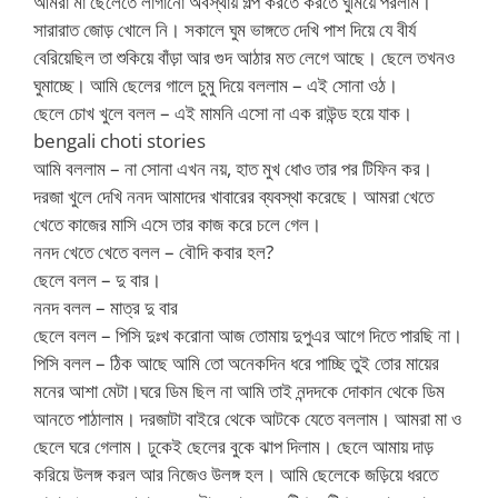
আমরা মা ছেলেতে লাগানো অবস্থায় গল্প করতে করতে ঘুমিয়ে পরলাম।
সারারাত জোড় খোলে নি। সকালে ঘুম ভাঙ্গতে দেখি পাশ দিয়ে যে বীর্য
বেরিয়েছিল তা শুকিয়ে বাঁড়া আর গুদ আঠার মত লেগে আছে। ছেলে তখনও
ঘুমাচ্ছে। আমি ছেলের গালে চুমু দিয়ে বললাম – এই সোনা ওঠ।
ছেলে চোখ খুলে বলল – এই মামনি এসো না এক রাউন্ড হয়ে যাক।
bengali choti stories
আমি বললাম – না সোনা এখন নয়, হাত মুখ ধোও তার পর টিফিন কর।
দরজা খুলে দেখি ননদ আমাদের খাবারের ব্যবস্থা করেছে। আমরা খেতে
খেতে কাজের মাসি এসে তার কাজ করে চলে গেল।
ননদ খেতে খেতে বলল – বৌদি কবার হল?
ছেলে বলল – দু বার।
ননদ বলল – মাত্র দু বার
ছেলে বলল – পিসি দুঃখ করোনা আজ তোমায় দুপুএর আগে দিতে পারছি না।
পিসি বলল – ঠিক আছে আমি তো অনেকদিন ধরে পাচ্ছি তুই তোর মায়ের
মনের আশা মেটা।ঘরে ডিম ছিল না আমি তাই নন্দদকে দোকান থেকে ডিম
আনতে পাঠালাম। দরজাটা বাইরে থেকে আটকে যেতে বললাম। আমরা মা ও
ছেলে ঘরে গেলাম। ঢুকেই ছেলের বুকে ঝাপ দিলাম। ছেলে আমায় দাড়
করিয়ে উলঙ্গ করল আর নিজেও উলঙ্গ হল। আমি ছেলেকে জড়িয়ে ধরতে