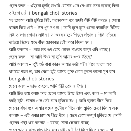
ছেলে বলল – এইতো চুদছি মাথাটি তোমার গুদে নেওয়ার সময় হয়েছে কিনা
তাইতো দেরী। bengali choti stories
সর তাহলে আমি চুদিয়ে নিই, অনেকক্ষণ ধরে গুদটা কীট কীট করছে। সোনা
ঝামটা দিয়ে ওঠে – ইস খুব সখ না। আমি চুসে চুসে গুদের কামাগ্নি মিটিয়ে
নিই তারপর তোমার লাইন। মা জরসর হয়ে পিছনে দাঁড়াল। পিসি দাড়িয়ে
দাড়িয়ে নিজের গুদে বাঁড়া ঢোকাবার চেষ্টা করে বিফল হয়।
আমি বললাম – তোর মার গুদ তোর চোদন খাওয়ার জন্য খাবি খাচ্ছে।
ছেলে বলল – মা আমি উথব না তুমি আমার ওপর উঠবে?
আমি বললাম – তুই ওঠ বাবা কারন আমার ভারী শরীর নিয়ে ভালো মত
থাপাতে পারব না, তার থেকে তুই আমার বুকে চেপে চুদলে ভালো সুখ হবে।
bengali choti stories
ছেলে বলল – ছাড় তাহলে, আমি উঠি তোমার উপর।
আমি চিত হয়ে শুলাম আর ছেলে আমার উপর উঠল এবং বলল – মা আমি
ধরছি তুমি তোমার গুদে সেট করে ঢুকিয়ে দাও। আমি দুহাত নীচে নিয়ে
ছেলের বাঁড়া ধরে আমার গুদের ফুটোয় লাগিয়ে লাল মুন্দিতা চেপে দিলাম এবং
বললাম – এই এবার চাপ দে ধীরে ধীরে। চেপে চেপে সম্পূর্ণ ঢুকিয়ে দে।আমি
ছেলের পাছা ধরে বললাম – যাচ্ছে সোনা ভেতরে যাচ্ছে।
ছেলে আমার ঘাড়ে হাত দিয়ে ধরে ছোট ছোট ঠাপ দিতে দিতে বলল – মা