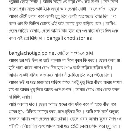
প্যান্টটা ছেড়ে দিলাম। আমার সত্যি ওর বাঁড়া দেখে ভয় লাগল। মিস মিশে
কালো প্রায় সাড়ে আট ইঞ্চি লম্বা আর তেমনি মোটা। বালে ভর্তি। ছেলে
আমার ঠোঁটে চকাম করে একটা চুমু দিয়ে একটা হাত গুদের ওপর দিল এবং
বলল ওমা কি জিনিস তোমার এই বলে আবার বুকে জড়িয়ে ধরল। আমিও
ছেলে জড়িয়ে ধরলাম, ছেলে আমার ডান হাত ধরে ওর বাঁড়া ধরিয়ে দিল এবং
বলল এই তো দিচ্ছি মা। bengali choti stories
banglachotigolpo.net হোটেলে শাশুড়িকে চোদা
আমার তর সই ছিল না তাই বললাম না দিলে বুঝব কি করে। ছেলে বলল মা
তুমি পাছা খাটের পাশে রেখে চিত হয়ে শোও আমি দাড়িয়ে দাড়িয়ে করি।
আমায় একটা বালিস কাত করে মাথার নীচে দিয়ে চিত করে শুইয়ে দিল।
আমার দুই পা ধরে মাঝখানে দাড়িয়ে হাতে একটু থুতু নিয়ে বাঁড়ার মাথায় মাখাল
তারপর আবার থুতু দিয়ে আমার গুদে লাগাল। আমার চোখে চোখ রেকে বলল
মা দিচ্ছি এবার।
আমি বললাম দাও। ছেলে আমার গুদের বাল ফাঁক করে বাঁ হাতে বাঁড়া ধরে
গুদের মুখে ঠেকিয়ে আস্তে করে চেপে ঢুকিয়ে দিল। আমি মর্মে মর্মে অনুভব
করলাম আমার গুদে ছেলের বাঁড়া ঢোকা। ছেলে এবার আমার বুকের উপর ওর
শরীরটা এলিয়ে দিল এবং আমার মাথা ধরে ঠোঁটে চকাম চকাম করে চুমু দিল।