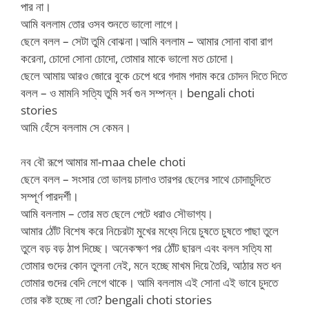
পার না।
আমি বললাম তোর ওসব শুনতে ভালো লাগে।
ছেলে বলল – সেটা তুমি বোঝনা।আমি বললাম – আমার সোনা বাবা রাগ
করেনা, চোদো সোনা চোদো, তোমার মাকে ভালো মত চোদো।
ছেলে আমায় আরও জোরে বুকে চেপে ধরে গদাম গদাম করে চোদন দিতে দিতে
বলল – ও মামনি সত্যি তুমি সর্ব গুন সম্পন্ন। bengali choti
stories
আমি হেঁসে বললাম সে কেমন।
নব বৌ রূপে আমার মা-maa chele choti
ছেলে বলল – সংসার তো ভালয় চালাও তারপর ছেলের সাথে চোদাচুদিতে
সম্পূর্ণ পারদর্শী।
আমি বললাম – তোর মত ছেলে পেটে ধরাও সৌভাগ্য।
আমার ঠোঁট বিশেষ করে নিচেরটা মুখের মধ্যে নিয়ে চুষতে চুষতে পাছা তুলে
তুলে বড় বড় ঠাপ দিচ্ছে। অনেকক্ষণ পর ঠোঁট ছারল এবং বলল সত্যি মা
তোমার গুদের কোন তুলনা নেই, মনে হচ্ছে মাখম দিয়ে তৈরি, আঠার মত ধন
তোমার গুদের বেদি লেগে থাকে। আমি বললাম এই সোনা এই ভাবে চুদতে
তোর কষ্ট হচ্ছে না তো? bengali choti stories