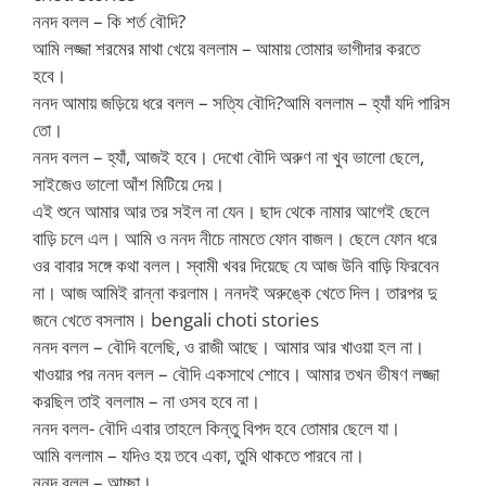
ননদ বলল – কি শর্ত বৌদি?
আমি লজ্জা শরমের মাথা খেয়ে বললাম – আমায় তোমার ভাগীদার করতে
হবে।
ননদ আমায় জড়িয়ে ধরে বলল – সত্যি বৌদি?আমি বললাম – হ্যাঁ যদি পারিস
তো।
ননদ বলল – হ্যাঁ, আজই হবে। দেখো বৌদি অরুণ না খুব ভালো ছেলে,
সাইজেও ভালো আঁশ মিটিয়ে দেয়।
এই শুনে আমার আর তর সইল না যেন। ছাদ থেকে নামার আগেই ছেলে
বাড়ি চলে এল। আমি ও ননদ নীচে নামতে ফোন বাজল। ছেলে ফোন ধরে
ওর বাবার সঙ্গে কথা বলল। স্বামী খবর দিয়েছে যে আজ উনি বাড়ি ফিরবেন
না। আজ আমিই রান্না করলাম। ননদই অরুঙ্কে খেতে দিল। তারপর দু
জনে খেতে বসলাম। bengali choti stories
ননদ বলল – বৌদি বলেছি, ও রাজী আছে। আমার আর খাওয়া হল না।
খাওয়ার পর ননদ বলল – বৌদি একসাথে শোবে। আমার তখন ভীষণ লজ্জা
করছিল তাই বললাম – না ওসব হবে না।
ননদ বলল- বৌদি এবার তাহলে কিন্তু বিপদ হবে তোমার ছেলে যা।
আমি বললাম – যদিও হয় তবে একা, তুমি থাকতে পারবে না।
ননদ বলল – আচ্ছা।