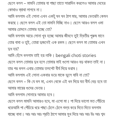
ছেলে বলল – মামনি তোমার যা পাছা তাতে সারাদিন করলেও আমার দেহের
কোথাও ব্যাথা লাগবে না।
আমি বললাম এই সোনা এখন একটু ঘন ঘন ঠাপ মার, আমার ভেতরটা কেমন
করছে। ছেলে বলল এই তো মামনি দিচ্ছি নাও। ছেলে আরও বলল ওমা
আমার চোদনে তোমার হচ্ছে তো?
আমি বললাম আরে সোনা খুব হচ্ছে আমার জীবনে তুই দ্বিতীয় পুরুষ মানে
তোর বাবা ও তুই, তোরা দুজনেই এক রকম। ছেলে বলল মা তোমার এখন
দুধ হয়?
আমি হেঁসে বললাম তাই হয় নাকি। bengali choti stories
ছেলে বলল তোমার দুধ হলে তোমার মাই গুলো আরও বড় থাকত তাই না।
তার পর বলল এবার তোমার তলপেট বীর্য দিয়ে ভরাব।
আমি বললাম এই সোনা একবার ভরে মাকে ভুলে যাবি না তো?
ছেলে বলল – কি যে বল মা, এখন থেকে এই ধন দিয়ে যত বীর্য বেড় হবে তা
আমার মায়ের গুদের ভেতর।
আমি বললাম সোনারে আমার হবে।
ছেলে বলল মামনি আমারও হবে, মা এসো মা। পা দিয়ে ভালো মত পেঁচিয়ে
ধরেআমি পা পেঁচিয়ে ধরে পাছা ঠেলে ঠেলে শুন্য করে দিতে দিতে বললাম
যাচ্ছে বাবা। আঃ আঃ আঃ প্রতি ঠাপে আমার মুখ দিয়ে আঃ আঃ উঃ আঃ শব্দ