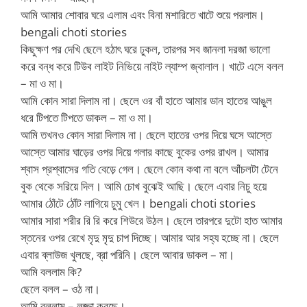
আমি আমার শোবার ঘরে এলাম এবং বিনা মশারিতে খাটে শুয়ে পরলাম।
bengali choti stories
কিছুক্ষণ পর দেখি ছেলে হঠাৎ ঘরে ঢুকল, তারপর সব জানলা দরজা ভালো
করে বন্ধ করে টিউব লাইট নিভিয়ে নাইট ল্যাম্প জ্বালাল। খাটে এসে বলল
– মা ও মা।
আমি কোন সারা দিলাম না। ছেলে ওর বাঁ হাতে আমার ডান হাতের আঙুল
ধরে টিপতে টিপতে ডাকল – মা ও মা।
আমি তখনও কোন সারা দিলাম না। ছেলে হাতের ওপর দিয়ে ঘসে আস্তে
আস্তে আমার ঘাড়ের ওপর দিয়ে গলার কাছে বুকের ওপর রাখল। আমার
শ্বাস প্রশ্বাসের গতি বেড়ে গেল। ছেলে কোন কথা না বলে আঁচলটা টেনে
বুক থেকে সরিয়ে দিল। আমি চোখ বুঝেই আছি। ছেলে এবার নিচু হয়ে
আমার ঠোঁটে ঠোঁট লাগিয়ে চুমু খেল। bengali choti stories
আমার সারা শরীর রি রি করে শিউরে উঠল। ছেলে তারপরে দুটো হাত আমার
স্তনের ওপর রেখে মৃদু মৃদু চাপ দিচ্ছে। আমার আর সহ্য হচ্ছে না। ছেলে
এবার ব্লাউজ খুলছে, ব্রা পরিনি। ছেলে আবার ডাকল – মা।
আমি বললাম কি?
ছেলে বলল – ওঠ না।
আমি বললাম – লজ্জা করছে।