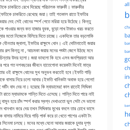
al
b
ch
ba
ban
ban
g
ch
in
ch
c
ban
h
ch