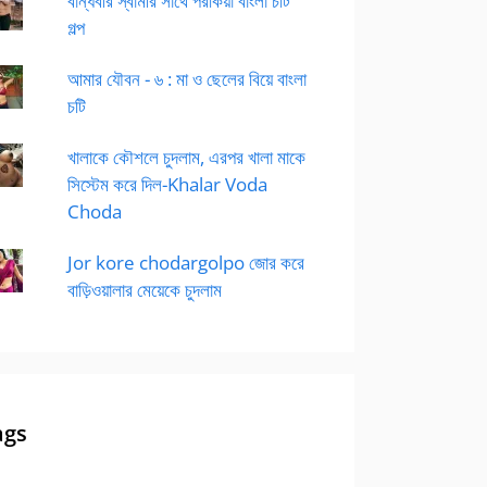
বান্ধবীর স্বামীর সাথে পরকিয়া বাংলা চটি
গল্প
আমার যৌবন - ৬ : মা ও ছেলের বিয়ে বাংলা
চটি
খালাকে কৌশলে চুদলাম, এরপর খালা মাকে
সিস্টেম করে দিল-Khalar Voda
Choda
Jor kore chodargolpo জোর করে
বাড়িওয়ালার মেয়েকে চুদলাম
ags