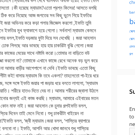
ch
ban
b
সেক্স
সেক্স
চোদার
গল্প
S
En
to
ne
Em