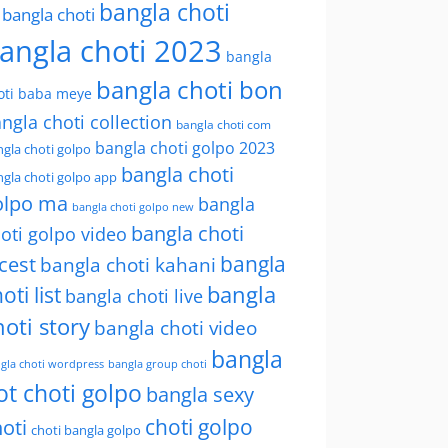
bangla choti
l bangla choti
angla choti 2023
bangla
bangla choti bon
oti baba meye
ngla choti collection
bangla choti com
bangla choti golpo 2023
gla choti golpo
bangla choti
gla choti golpo app
olpo ma
bangla
bangla choti golpo new
bangla choti
oti golpo video
bangla
cest
bangla choti kahani
oti list
bangla
bangla choti live
hoti story
bangla choti video
bangla
gla choti wordpress
bangla group choti
ot choti golpo
bangla sexy
choti golpo
oti
choti bangla golpo