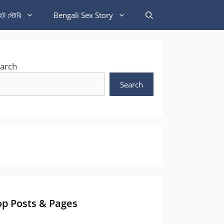
হট স্টোরি
Bengali Sex Story
arch
Search
op Posts & Pages