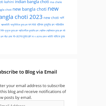
indian bangla choti
oti kahini
ma chele
new
new bangla choti
gla choti
angla choti 2023
new choti
অর্গি
গুদ মারা
পারিবারিক
আত্মকাহিনী
আপু/দিদিকে চুদার গল্প
থ্রীসাম চুদাচুদির গল্প
পিসি-ফুফুকে চুদার গল্প
প্রতিবেশীকে চুদাচদির গল্প
প্রেমিক-প্রেমিকাকে চুদার গল্প
বউ
মা-ছেলের চুদার গল্প
মামিকে চুদার
বাঁড়া চোষা
 গল্প
মা ও ছেলের চোদন কাহিনী
ubscribe to Blog via Email
ter your email address to subscribe
 this blog and receive notifications of
w posts by email.
ail