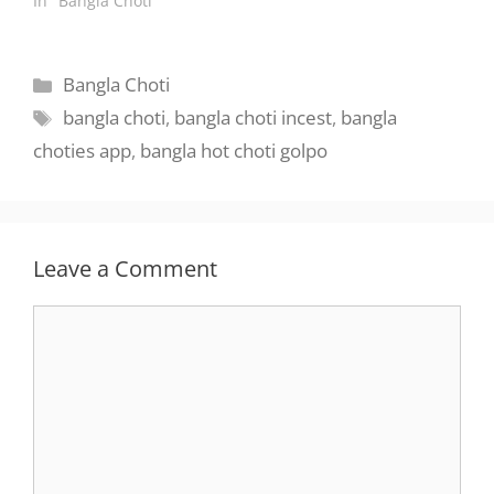
In "Bangla Choti"
Categories
Bangla Choti
Tags
bangla choti
,
bangla choti incest
,
bangla
choties app
,
bangla hot choti golpo
Leave a Comment
Comment