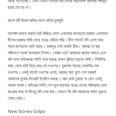
আছে মনেহচ্ছে। এমন একটা নিষিদ্ধ কর্ম চালায় প্রতিরক্ষা ব্যবস্থা মজবুত
ছাড়া তো হয় না।
বাংলা চটি বিধবা মাসির সাথে অবৈধ চুদাচুদি
অপেক্ষা করতে করতে ধৈর্য হারিয়ে ফেলে একসময় মনেহলো চারজন একসাথে
টিনের দরজায় লাথি মেরে ভেঙে বেরিয়ে পড়ি। ঠিক তখনই বদি এলো আর
সাথে মনেহলো কেউ আছে। ফজলুর সেই কথাই ঠিক। আমরা যে যার
পজিশনে সতর্ক অবস্থান নিলাম। সোজা হেটে আমাদের রুমের সামনে এসে
বদি বলল বাইঞ্চদরা লাইট বন্ধ করছে ক্যান ঘুমিয়ে পড়লো নাকি। শিউলির
কাছ থেকে চাবি নিয়ে আয় তো নওশের। বুঝলাম সাথের লোকটার নাম
নওশের। একটু বাদেই নওশের এলো, খড়মড় শব্দ! খুলে গেল দরজা!
আমাদের বুকের ভিতরটা ঢিপঢিপ করছে। আঃ কেউ ঢুকছে না কেন একটু
অবাক হলাম। বাইরের লাইট বেশ দূরে জ্বলছে ঘরের ভেতর পরিস্কার দেখা
যাওয়ার কথা না কিন্তু যদি দেখা যায়। তাহলে কি বদি আমাদের প্লান বুঝতে
পেরে গেছে।
New Stories Golpo