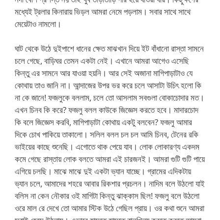
মধ্যেই ট্রলার কিনারায় ভিড়ল আমরা নেমে পড়লাম। সবার সাথে সাথে
মেয়েটাও নামলো।
ঘাট থেকে উঠে দুইপাশে ধানের ক্ষেত মাঝখান দিয়ে ইট বাঁধানো রাস্তা সামনে
চলে গেছে, বাড়িঘর তেমন একটা নেই। এখানে আমরা আগেও এসেছি
কিন্তু এর সামনে আর যাওয়া হয়নি। আর সেই অজানা মাগিপাড়াটাও যে
কোথায় তাও জানি না। আন্দাজের উপর ভর করে চলে আসাটা উচিৎ হলো কি
না কে জানে! ফজলুকে বললাম, চলে তো আসলাম সবগুলা বোকাচোদার মত।
এখন চিনব কি করে? ফজলু বলল কাউকে জিজ্ঞেস করতে হবে। মাদারচোদ
কি বলে জিজ্ঞেস করবি, মাগিপাড়াটা কোথায় একটু বলবেন? ফজলু আমার
দিকে চোখ পাকিয়ে তাকালো। সলিল বলল চল চল আমি চিনব, টেনের রকি
ভাইয়ের কাছে শুনেছি। এগোতে থাক পেয়ে যাব। লোক লোকারণ্য একদম
কমে গেছে রাস্তায় লোক বলতে আমরা এই চারজনই। আমরা গুটি গুটি পায়ে
এগিয়ে চলছি। মাঝে মাঝে দুই একটা ভ্যান যাচ্ছে। গ্রামের এদিকটায়
ভ্যান চলে, আমাদের শহরে আবার রিকশার প্রচলন। নাদিম বলে উঠলো যাই
বলিস না কেন নৌকার ওই মাগিটা কিন্তু ঝাক্কাস ছিল! ফজলু বলে উঠলো
ওরে মাল রে দেখে তো আমার স্টিক উঠে গেছিল প্রায়। ওর কথা শুনে আমরা