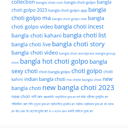
collection
bangla
bangla choti golpo
bangla choti com
bangla
choti golpo 2023
bangla choti golpo app
choti golpo ma
bangla
bangla choti golpo new
bangla choti incest
choti golpo video
bangla choti list
bangla choti kahani
bangla choti story
bangla choti live
bangla choti video
bangla choti wordpress
bangla group
bangla hot choti golpo
bangla
choti
choti golpo
sexy choti
choti
choti bangla golpo
new
indian bangla choti
kahini
ma chele bangla choti
new bangla choti 2023
bangla choti
new choti
গুদ মারা
অর্গি সেক্স
আত্মকাহিনী
আপু/দিদিকে চুদার গল্প
থ্রীসাম চুদাচুদির গল্প
পারিবারিক সেক্স
পিসি-ফুফুকে চুদার গল্প
প্রতিবেশীকে চুদাচদির গল্প
প্রেমিক-প্রেমিকাকে চুদার গল্প
বউ চোদার
মা-ছেলের চুদার গল্প
মামিকে চুদার গল্প
বাঁড়া চোষা
গল্প
মা ও ছেলের চোদন কাহিনী