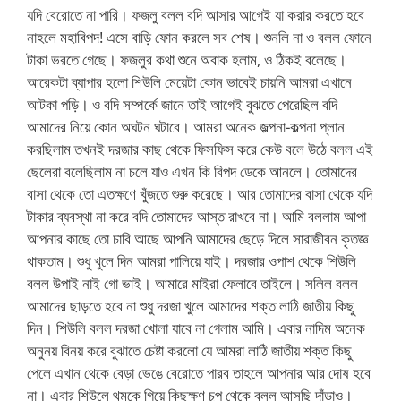
যদি বেরোতে না পারি। ফজলু বলল বদি আসার আগেই যা করার করতে হবে
নাহলে মহাবিপদ! এসে বাড়ি ফোন করলে সব শেষ। শুনলি না ও বলল ফোনে
টাকা ভরতে গেছে। ফজলুর কথা শুনে অবাক হলাম, ও ঠিকই বলেছে।
আরেকটা ব্যাপার হলো শিউলি মেয়েটা কোন ভাবেই চায়নি আমরা এখানে
আটকা পড়ি। ও বদি সম্পর্কে জানে তাই আগেই বুঝতে পেরেছিল বদি
আমাদের নিয়ে কোন অঘটন ঘটাবে। আমরা অনেক জল্পনা-কল্পনা প্লান
করছিলাম তখনই দরজার কাছ থেকে ফিসফিস করে কেউ বলে উঠে বলল এই
ছেলেরা বলেছিলাম না চলে যাও এখন কি বিপদ ডেকে আনলে। তোমাদের
বাসা থেকে তো এতক্ষণে খুঁজতে শুরু করেছে। আর তোমাদের বাসা থেকে যদি
টাকার ব্যবস্থা না করে বদি তোমাদের আস্ত রাখবে না। আমি বললাম আপা
আপনার কাছে তো চাবি আছে আপনি আমাদের ছেড়ে দিলে সারাজীবন কৃতজ্ঞ
থাকতাম। শুধু খুলে দিন আমরা পালিয়ে যাই। দরজার ওপাশ থেকে শিউলি
বলল উপাই নাই গো ভাই। আমারে মাইরা ফেলাবে তাইলে। সলিল বলল
আমাদের ছাড়তে হবে না শুধু দরজা খুলে আমাদের শক্ত লাঠি জাতীয় কিছু
দিন। শিউলি বলল দরজা খোলা যাবে না গেলাম আমি। এবার নাদিম অনেক
অনুনয় বিনয় করে বুঝাতে চেষ্টা করলো যে আমরা লাঠি জাতীয় শক্ত কিছু
পেলে এখান থেকে বেড়া ভেঙে বেরোতে পারব তাহলে আপনার আর দোষ হবে
না। এবার শিউলে থমকে গিয়ে কিছুক্ষণ চুপ থেকে বলল আসছি দাঁড়াও।