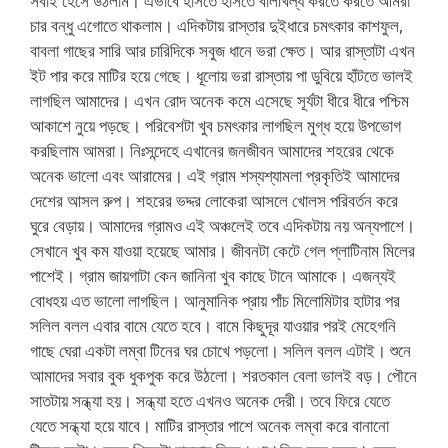
সবাই হেসে উঠলাম। এভাবে হাসতে হাসতে বালখিল্য করতে করতে আমরা
চার বন্ধু এগোতে থাকলাম। এদিকটায় রাস্তার দুইধারে চমৎকার কাশফুল,
বাবলা গাছের সারি আর চারিদিকে সবুজ ধানে ভরা ক্ষেত। আর রাস্তাটা এখন
ইট পার করে মাটির হয়ে গেছে। ধূলোয় ভরা রাস্তায় পা ডুবিয়ে হাঁটতে ভালই
লাগছিল আমাদের। এখন রোদ অনেক কমে এসেছে সূর্যটা ধীরে ধীরে পশ্চিম
আকাশে নুয়ে পড়ছে। পরিবেশটা খুব চমৎকার লাগছিল মুগ্ধ হয়ে উপভোগ
করছিলাম আমরা। নিঃসন্দেহে এখানের জনজীবন আমাদের শহরের থেকে
অনেক ভালো এবং আরামের। এই গ্রাম শস্যশ্যামলা প্রকৃতিই আমাদের
দেশের আসল রুপ। শহরের ভদ্দর লোকেরা আসলে খোলস পরিবর্তন করে
ঘুরে বেড়ায়। আমাদের গ্রামও এই অঞ্চলেই তবে এদিকটায় নয় অন্যপাশে।
সেখানে খুব কম যাওয়া হয়েছে আমার। জীবনটা কেটে গেল প্লাটিনাম মিলের
পাশেই। গ্রাম জায়গাটা কেন জানিনা খুব কাছে টানে আমাকে। এজন্যই
বোধহয় এত ভালো লাগছিল। আনুমানিক প্রায় পাঁচ মিলোমিটার হাটার পর
সলিল বলল এবার বামে যেতে হবে। বামে কিছুদূর যাওয়ার পরই মেহেগনি
গাছে ঘেরা একটা লম্বা টিনের ঘর চোখে পড়লো। সলিল বলল এটাই। শুনে
আমাদের সবার বুক ধুকপুক করে উঠলো। শরতকাল বেলা ভালই বড়। পৌনে
সাতটায় সন্ধ্যা হয়। সন্ধ্যা হতে এখনও অনেক দেরী। তবে ফিরে যেতে
যেতে সন্ধ্যা হয়ে যাবে। মাটির রাস্তার পাশে অনেক লম্বা করে বানানো