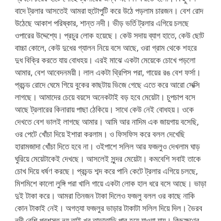
বাদে ট্রলার আসতেই আমরা হুটোপুটি করে উঠে পড়লাম চারজন। বেশ রোদ
উঠেছে আকাশ পরিষ্কার, শান্ত নদী। ভীড় ভর্তি ট্রলার এগিয়ে চলছে
ওপারের উদ্দেশ্যে। প্রচুর লোক হয়েছে। কেউ সদায় ব্যাগ হাতে, কেউ ছোট
বাচ্চা কোলে, কেউ দুধের গ্যালন নিয়ে বসে আছে, ওরা গ্রাম থেকে শহরে
দুধ বিক্রি করতে যায় বোধহয়। এরই মাঝে একটা মেয়েকে চোখে পড়লো
আমার, বেশ আবেদনময়ী। লাল একটা থ্রিপিস পরা, গায়ের রঙ বেশ ফর্সা।
প্রচন্ড রোদে ঘেমে গিয়ে বুকের কাছটায় ভিজে গেছে এতে করে আরো সেক্সি
লাগছে। আমাদের চেয়ে বয়সে অনেকটাই বড় হবে মেয়েটা। চুপচাপ বসে
আছে ট্রলারের কিনারায় পাছা ঠেকিয়ে। সাথে কেউ নেই বোধহয়। ওকে
দেখতে বেশ ভালই লাগছে আমার। আমি আর নাদিম এক জায়গায় বসেছি,
ওর পেটে খোঁচা দিয়ে ইশারা করলাম। ও ফিসফিস করে বলল দেখেছি
হারামজাদা খোঁচা দিতে হবে না। ওইপাশে সলিল আর ফজলুও দেখলাম ঘাড়
ঘুরিয়ে মেয়েটাকেই দেখছে। আসলেই সুন্দর মেয়েটা। কমবেশি সবাই তাকে
চোখ দিয়ে ধর্ষণ করছে। প্রচন্ড শব্দ করে পানি কেটে ট্রলার এগিয়ে চলছে,
মিশমিশে কালো লুঙ্গি পরা খালি গায়ে একটা লোক হাল ধরে বসে আছে। ভাড়া
দুই টাকা করে। আমরা তিনজন টাকা দিলেও ফজলু বলল ওর কাছে নাকি
কোন টাকাই নেই। অগত্যা ফজলুর ভাড়ার টাকাটা সলিল দিয়ে দিল। ভৈরব
নদী বেশি প্রশস্ত নয় তাই খুব তাড়াতাড়ি পার হয়ে যাওয়া যায়। কিছুক্ষণের