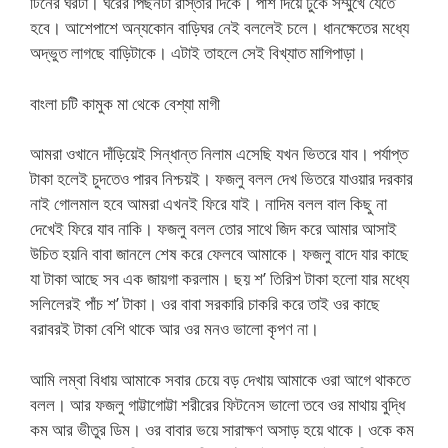
টিনের ঘরটা। ঘরের পিছনটা রাস্তার দিকে। পাশ দিয়ে ঢুকে সম্মুখে যেতে
হবে। আশেপাশে অন্যকোন বাড়িঘর নেই বললেই চলে। ধানক্ষেতের মধ্যে
অদ্ভুত লাগছে বাড়িটাকে। এটাই তাহলে সেই বিখ্যাত মাগিপাড়া।
বাংলা চটি কামুক মা থেকে বেশ্যা মাগী
আমরা ওখানে দাঁড়িয়েই সিন্ধান্ত নিলাম এসেছি যখন ভিতরে যাব। পর্যাপ্ত
টাকা হলেই চুদতেও পারব নিশ্চয়ই। ফজলু বলল দেখ ভিতরে যাওয়ার দরকার
নাই গোলমাল হবে আমরা এখনই ফিরে যাই। নাদিম বলল বাল কিছু না
দেখেই ফিরে যাব নাকি। ফজলু বলল তোর সাথে জিদ করে আমার আসাই
উচিত হয়নি বাবা জানলে শেষ করে ফেলবে আমাকে। ফজলু বাদে যার কাছে
যা টাকা আছে সব এক জায়গা করলাম। ছয় শ’ তিরিশ টাকা হলো যার মধ্যে
সলিলেরই পাঁচ শ’ টাকা। ওর বাবা সরকারি চাকরি করে তাই ওর কাছে
বরাবরই টাকা বেশি থাকে আর ওর মনও ভালো কৃপণ না।
আমি লম্বা বিধায় আমাকে সবার চেয়ে বড় দেখায় আমাকে ওরা আগে থাকতে
বলল। আর ফজলু গাট্টাগোট্টা শরীরের ফিটনেস ভালো তবে ওর মাথায় বুদ্ধি
কম আর ভীতুর ডিম। ওর বাবার ভয়ে সারাক্ষণ অসাড় হয়ে থাকে। ওকে কম