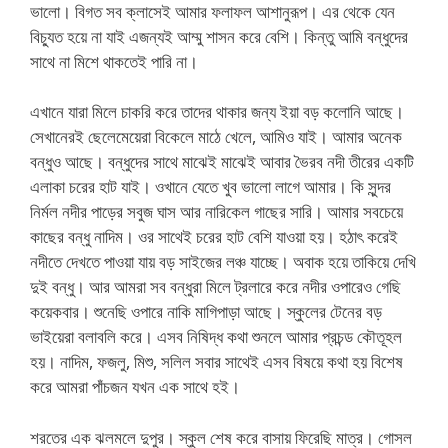
ভালো। বিগত সব ক্লাসেই আমার ফলাফল আশানুরূপ। এর থেকে যেন
বিচ্যুত হয়ে না যাই এজন্যই আম্মু শাসন করে বেশি। কিন্তু আমি বন্ধুদের
সাথে না মিশে থাকতেই পারি না।
এখানে যারা মিলে চাকরি করে তাদের থাকার জন্য ইয়া বড় কলোনি আছে।
সেখানেরই ছেলেমেয়েরা বিকেলে মাঠে খেলে, আমিও যাই। আমার অনেক
বন্ধুও আছে। বন্ধুদের সাথে মাঝেই মাঝেই আবার ভৈরব নদী তীরের একটি
এলাকা চরের হাট যাই। ওখানে যেতে খুব ভালো লাগে আমার। কি সুন্দর
নির্মল নদীর পাড়ের সবুজ ঘাস আর নারিকেল গাছের সারি। আমার সবচেয়ে
কাছের বন্ধু নাদিম। ওর সাথেই চরের হাট বেশি যাওয়া হয়। হঠাৎ করেই
নদীতে দেখতে পাওয়া যায় বড় সাইজের লঞ্চ যাচ্ছে। অবাক হয়ে তাকিয়ে দেখি
দুই বন্ধু। আর আমরা সব বন্ধুরা মিলে ট্রলারে করে নদীর ওপারেও গেছি
কয়েকবার। শুনেছি ওপারে নাকি মাগিপাড়া আছে। স্কুলের টেনের বড়
ভাইয়েরা বলাবলি করে। এসব নিষিদ্ধ কথা শুনলে আমার প্রচন্ড কৌতূহল
হয়। নাদিম, ফজলু, মিশু, সলিল সবার সাথেই এসব বিষয়ে কথা হয় বিশেষ
করে আমরা পাঁচজন যখন এক সাথে হই।
শরতের এক ঝলমলে দুপুর। স্কুল শেষ করে বাসায় ফিরেছি মাত্র। গোসল