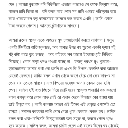
যেন। আমরা বুঝলাম বদি শিউলিকে এভাবে বললেও সে তাকে বিশ্বাস করে,
নাহলে চাবি দিতো না। বদি বলল আর শোন সব মাগি গুলারে পরিস্কার হয়ে
রুমে থাকতে বল বড় কাস্টমাররা আসতে শুরু করবে এখনি। আমি ফোনে
টাকা ভরতে গেলাম। আসতে ঘন্টাখানেক লাগবে।
আমরা রুমের মধ্যে একে অপরের মুখ চাওয়াচাওয়ি করতে লাগলাম। হলুদ
একটা টিমটিমে বাতি জ্বলছে, আর মাথার উপর বহু পুরনো একটা ফ্যান খট্
খট্ খটাং করে ঘুরে চলছে। আর বাইরের সব আলো ইতোমধ্যেই নিভিয়ে
দিয়েছে। কোন সাড়া শব্দও পাওয়া যাচ্ছে না। ফজলু প্রথম মুখ খুললো-
হারামজাদারা আমার কথা তো শুনলি না এখন কি বিপদে ফেললি! বাবা আমাকে
মেরেই ফেলবে। নাদিম বলল এখান থেকে আগে বেঁচে তো ফের তারপর না
তোর বাবা তোকে মারবে। এত বিপদের মধ্যেও আমার কেমন যেন হাসি
পেল। সলিল দুই হাত পিছনে দিয়ে ছোট ঘরের মধ্যেও পায়চারি শুরু করলো।
বলল ঝগড়া করে কোন লাভ নেই রে এখান থেকে কিভাবে বের হওয়া যায়
তাই চিন্তা কর। আমি বললাম আচ্ছা এই টিনের এই বেড়ার ওপাশেই তো
রাস্তা। দমাদম কয়েকটা লাথি মেরে বেড়া খুলে ফেললে কেমন হয়। নাদিম
বলল কথা খারাপ বলিসনি কিন্তু কাজটা অত সহজ না, করতে গেলে শব্দও
হবে অনেক। সলিল বলল, আমরা চারটা ছেলে এই বালের টিনের ঘর থেকেই