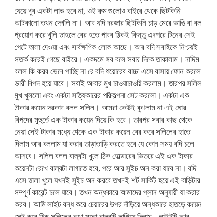
যেয়ে খুব একটা লাভ হবে না, ওই রুম গুলোও বাইরে থেকে ছিটকিনি
আটকানো তখন দেখলি না। আর যদি দরজার ছিটকিনি চাড় মেরে ভাঙি বা বল
প্রয়োগ করে খুলি তাহলে বের হতে পারব ঠিকই কিন্তু এরপরে টিনের সেই
গেটে তালা দেওয়া এবং সার্বক্ষণিক লোক আছে। আর বদি সবাইকে নিশ্চয়ই
সতর্ক করেই গেছে বাইরে। একদমে সব বলে সবার দিকে তাকালাম। নাদিম
বলল কি করব ভেবে পাচ্ছি না রে বদি শুয়োরের বাচ্চা এসে বাসায় ফোন করলে
ভারী বিপদ হয়ে যাবে। সবাই আবার মুখ চাওয়াচাওয়ি করলাম। তারপর সলিল
মুখ খুললো এবং একটা সত্যিকারের পরিকল্পনা সেট করলো। একটা এক
টাকার কয়েন দরকার বলল সলিল। আমরা কেউই বুঝলাম না এই ঘোর
বিপদের মুহুর্তে এক টাকার কয়েন দিয়ে কি হবে। তারপর সবার কাছ থেকে
নেয়া সেই টাকার মধ্যে থেকে এক টাকার কয়েন বের করে সলিলের হাতে
দিলাম আর বললাম যা করার তাড়াতাড়ি করতে হবে যে কোন সময় বদি চলে
আসবে। সলিল বলল বাল্বটা খুলে ঠিক হোল্ডারের ভিতরে এই এক টাকার
কয়েনটা রেখে বাল্বটা লাগাতে হবে, পরে আর সুইচ অন করা যাবে না। বদি
এসে তালা খুলে যখনই সুইচ অন করবে তখনই শর্ট সার্কিট হয়ে এই বাড়িটার
সম্পূর্ণ কারেন্ট চলে যাবে। তখন অন্ধকারে আমাদের প্লান অনুযায়ী যা করার
করব। আমি লাইট বন্ধ করে চেয়ারের উপর দাঁড়িয়ে অন্ধকারে হাতড়ে কয়েন
সেট করে ঠিক সলিলের কথা মতো বাল্বটি লাগিয়ে দিলাম। লাইটটি আর