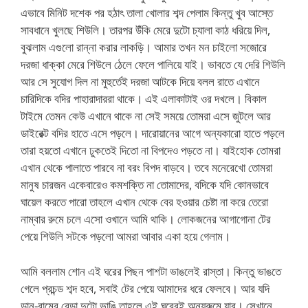
এভাবে মিনিট দশেক পর হঠাৎ তালা খোলার শব্দ পেলাম কিন্তু খুব আস্তে
সাবধানে খুলছে শিউলি। তারপর উঁকি মেরে দুটো চ্যালা কাঠ ধরিয়ে দিল,
বুঝলাম এগুলো রান্না করার লাকড়ি। আমার তখন মন চাইলো সজোরে
দরজা ধাক্কা মেরে শিউলে ঠেলে ফেলে পালিয়ে যাই। ভাবতে যে দেরি শিউলি
আর সে সুযোগ দিল না মুহুর্তেই দরজা আটকে দিয়ে বলল রাতে এখানে
চারিদিকে বদির পাহারাদাররা থাকে। এই এলাকাটাই ওর দখলে। বিকাল
টাইমে তেমন কেউ এখানে থাকে না সেই সময়ে তোমরা এসে জুটলে আর
ডাইরেক্ট বদির হাতে এসে পড়লে। দারোয়ানের আগে অন্যকারো হাতে পড়লে
তারা হয়তো এখানে ঢুকতেই দিতো না বিপদেও পড়তে না। যাইহোক তোমরা
এখান থেকে পালাতে পারবে না বরং বিপদ বাড়বে। তবে মনেরেখো তোমরা
মানুষ চারজন একেবারেও কমশক্তি না তোমাদের, বদিকে যদি কোনভাবে
ঘায়েল করতে পারো তাহলে এখান থেকে বের হওয়ার চেষ্টা না করে তেরো
নাম্বার রুমে চলে এসো ওখানে আমি থাকি। লোকজনের আগাগোনা টের
পেয়ে শিউলি সটকে পড়লো আমরা আবার একা হয়ে গেলাম।
আমি বললাম শোন এই ঘরের পিছন পাশটা ভাঙলেই রাস্তা। কিন্তু ভাঙতে
গেলে প্রচন্ড শব্দ হবে, সবাই টের পেয়ে আমাদের ধরে ফেলবে। আর যদি
ডান-বামের বেড়া দুটো ভাঙি তাহলে এই ঘরেরই অন্যরুমে যাব। সেখানে