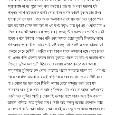
জ্বালালাম না ঘর পুরো অন্ধকার রইলো। তারপর ও বলল দরজার দুই
পাল্লার পাশে দুইজনকে ঘাপটি মেরে থাকতে বদি যখনই ঢুকবে তার উপর
হামলা চালাতে হবে। তবে ও ঘর অন্ধকার দেখে সাবধানে ঘরে ঢুকতে পারে
তবে যত যাই হোক দমা যাবে না ওর উপর চড়াও হয়ে মুখ চেপে ধরতে হবে ও
চিৎকার করলেই আমরা ধরা পড়ে যাব। ফজলু ভীত চোখে সব শুনছিল এরই
মধ্যে ও বলে উঠলো এবারও বদি একা আসবে তোরা বুঝলি কিভাবে? সাথে
যদি অন্য লোক থাকে! আরে তাইতো! ফজলু তো ঠিকই বলেছে আমরা তো
এভাবে ভেবে দেখিনি। নাদিম বলল থাকুক সাথে আমাদের দমে গেলে চলবে
না, ওদের খালি একবার রুমের ভিতর ঢুকাতে পারলে হয় তারপর দরজার পাশে
দাঁড়ানো দু’জন চলা দুটো দিয়ে ওদের মাথায় আঘাত করতে হবে অথবা
অন্ধকারে চুপিসারে রুম থেকে বেরোতে পারলে সবচেয়ে ভালো হয়। এই ঘর
থেকে বেরোলে আমরা আর এই বাড়ি থেকে বের হওয়ার কোন চেষ্টাই করব
না। সোজা ঘর গুনে গুনে শিউলি আপার তেরো নাম্বার রুমে চলে যাব
আমাদের আর খুঁজে পাবে না আর ঘূর্ণাক্ষরেও টের পাবে না আমরা এইখানেই
একটা ঘরে লুকিয়ে আছি। চারজনই দরজার পাশে থাকব বলে ঠিক করলাম
তাহলে পালিয়ে যেতে সুবিধা হবে। আমি আর ফজলু দরজার একপাশে আর
অন্যপাশে নাদিম আর সলিল। আর সবাই জামা খুলে ফেললাম অন্ধকারেও