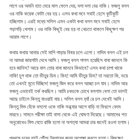
লাগে ওর অমনি হাত মেরে মাল ফেলে দেয়, দলা দলা বের নাকি। ফজলু বলল
ওর নাকি কয়েক ফোটা বের হয়। এসব কথা শুনে সবাই হেসে কুটিকুটি
হচ্ছিলাম। এরই মধ্যে সলিল এমন একটা কথা বলল শুনে সবাই হেসে
গড়াগড়ি খেলাম। ওর নাকি কিছুই বের হয় না খেচতে থাকলে কিছুক্ষণ পর
আরাম লাগে।
কথায় কথায় আবার সেই মাগি পাড়ার বিষয় চলে এলো। নাদিম বলল এই চল
না আমরা জায়গাটা দেখে আসি। ফজলু বলল পাগল হয়েছিস বাবা জানলে কি
হবে জানিস? আরে বাল তোর বাবা জানবে কিভাবে? এসব কথা চাপা থাকে
নাকি! চুপ থাক তো ভীতুর ডিম। কিহ! আমি ভীতুর ডিম? তা নয়তো কি, ভয়ে
তো এখনই মুতে দিচ্ছিস! ফজলু জিদ করে বলল আচ্ছা চল যাব। নাদিম আর
ফজলু এভাবেই তর্ক করছিল। আমি চকচকে চোখে বললাম বেলা তো ভালই
আছে চাইলে কিন্তু যাওয়াই যায়। সলিল বলল হ্যাঁ রে চল দেখেই আসি।
কিন্তু মিশু বেঁকে বসলো ওকে নাকি সন্ধ্যার আগে বাড়ি না ফিরলে বেদম
মারবে। সামনে পরীক্ষা তাই বাসা থেকে এই ঘোষণা দিয়েছে। আমাদের শত
অনুরোধেও মিশু যেতে রাজি হলো না অগত্যা আমরা চার জনেই রওনা হলাম।
প্রথমে চরের হাটে পৌঁছে ট্রলারের জন্য অপেক্ষা করতে হলো। কিছুক্ষণ