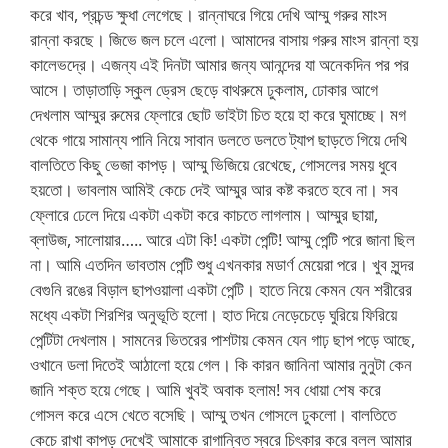
করে খাব, প্রচন্ড ক্ষুধা লেগেছে। রান্নাঘরে গিয়ে দেখি আম্মু গরুর মাংস
রান্না করছে। জিভে জল চলে এলো। আমাদের বাসায় গরুর মাংস রান্না হয়
কালেভদ্রে। এজন্য এই দিনটা আমার জন্য আনন্দের যা অনেকদিন পর পর
আসে। তাড়াতাড়ি স্কুল ড্রেস ছেড়ে বাথরুমে ঢুকলাম, ঢোকার আগে
দেখলাম আম্মুর রুমের ফ্লোরে ছোট ভাইটা চিত হয়ে হা করে ঘুমাচ্ছে। মগ
থেকে গায়ে সামান্য পানি নিয়ে সাবান ডলতে ডলতে ট্যাপ ছাড়তে গিয়ে দেখি
বালতিতে কিছু ভেজা কাপড়। আম্মু ভিজিয়ে রেখেছে, গোসলের সময় ধুবে
হয়তো। ভাবলাম আমিই কেচে দেই আম্মুর আর কষ্ট করতে হবে না। সব
ফ্লোরে ঢেলে দিয়ে একটা একটা করে কাচতে লাগলাম। আম্মুর ছায়া,
ব্লাউজ, সালোয়ার….. আরে এটা কি! একটা পেন্টি! আম্মু পেন্টি পরে জানা ছিল
না। আমি এতদিন ভাবতাম পেন্টি শুধু এখনকার মডার্ণ মেয়েরা পরে। খুব সুন্দর
বেগুনি রঙের বিড়াল ছাপওয়ালা একটা পেন্টি। হাতে নিয়ে কেমন যেন শরীরের
মধ্যে একটা শিরশির অনুভূতি হলো। হাত দিয়ে নেড়েচেড়ে ঘুরিয়ে ফিরিয়ে
পেন্টিটা দেখলাম। সামনের ভিতরের পাশটায় কেমন যেন গাঢ় ছাপ পড়ে আছে,
ওখানে ডলা দিতেই আঠালো হয়ে গেল। কি কারন জানিনা আমার নুনুটা কেন
জানি শক্ত হয়ে গেছে। আমি খুবই অবাক হলাম! সব ধোয়া শেষ করে
গোসল করে এসে খেতে বসেছি। আম্মু তখন গোসলে ঢুকলো। বালতিতে
কেচে রাখা কাপড় দেখেই আমাকে রাগান্বিত স্বরে চিৎকার করে বলল আমার