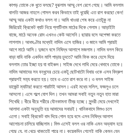
কাপড় তোকে কে ধুতে বলছে? বুঝলাম আম্মু বেশ রেগে গেছে। আমি বললাম
বালতি আজর নাহলে গোসল করব কিভাবে তাই ধুয়েছি এত রাগ করছো কেন!
আম্মু আর একটা কথাও বলল না। আমি খাওয়া শেষ করে এতটুকু না
জিরিয়েই ক্রিকেট ব্যাট নিয়ে প্লাটিনাম মাঠের দিকে গেলাম। আড়াইটা
বাজে, মাঠে অনেক রোদ এখনও কেউ আসেনি। ছায়ায় বসে অপেক্ষা করতে
লাগলাম। আধঘণ্টার মধ্যেই নাদিম এসে হাজির। ও জানে আমি প্রায়ই
আগে মাঠে আসি। দুজনে বসে নিষিদ্ধ আলাপে মজলাম। নাদিম বলল কিরে
বাড়া যাবি নাকি একদিন মাগি পাড়ায় চুদতে? আমি ফিক করে হেসে দিয়ে
বললাম তোর ইচ্ছা হয় যা বাইঞ্চদ। সাইজ দেখে লাথি মেরে খেদাবে তোকে।
নাদিম আমাদের সব বন্ধুদের চেয়ে একটু ছোটখাটো বিধায় ওকে এসব বিদ্রুপ
প্রায়শই সহ্য করতে হয়। তবে ও এতে রাগ করে না। ও বলল সাইজ
ডাজেন্ট ম্যাটার! করতে পারাটাই আসল। এরই মধ্যে সলিল, ফজলুও চলে
আসলো। এসে গল্পে যোগ দিল। তখন আমরা সবাই নতুন নতুন হাত মারা
শিখেছি। ধীরে ধীরে শরীরে যৌনকামনা তীব্র হচ্ছে। সুন্দরী মেয়ে দেখলেই
আলাদা একটা অনুভূতি হয় আমাদের সবারই। খানিকবাদে মিশুও চলে
এলো। সবাই ক্রিকেট বাদ দিয়ে গোল হয়ে বসে এসব নিষিদ্ধ আলাপ
আলোচনা চালিয়ে যাচ্ছিলাম। মিশু এসেই বলল ওর নাকি এমন অভ্যাস হয়ে
গেছে যে, না খেচে থাকতেই পারে না। কয়েকদিন গেলেই নাকি কেমন যেন