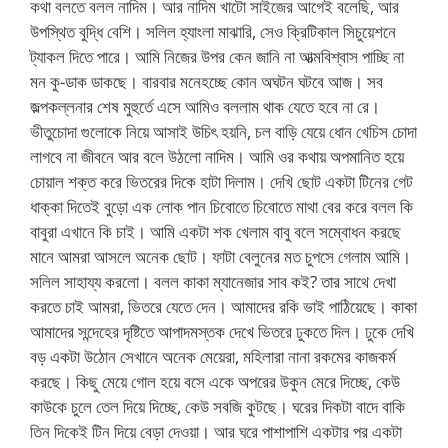
কথা বলতে বলল নাদিম। আর নাদিম খাটো সাইজের আগেই বলেছি, আর
উপস্থিত বুদ্ধি বেশি। সলিল হ্যাংলা মাঝারি, সেও ক্রিটিকাল সিচুয়েশনে
ট্যাকল দিতে পারে। আমি নিজের উপর কেন জানি না আত্মবিশ্বাস পাচ্ছি না
মন কু-ডাক ডাকছে। বারবার মনেহচ্ছে কোন অঘটন ঘটবে আজ। সব
জল্পকল্লনার শেষ মুহুর্তে এসে আমিও বললাম থাক যেতে হবে না রে।
ভীতুচোদা গুলোকে নিয়ে আসাই উচিৎ হয়নি, চল বাড়ি যেয়ে ধোন খেচিস চোদা
লাগবে না জীবনে আর বলে উঠলো নাদিম। আমি ওর কথায় অপমানিত হয়ে
চোয়াল শক্ত করে ভিতরের দিকে হাটা দিলাম। দেখি ছোট একটা টিনের গেট
ধাক্কা দিতেই বুড়ো এক লোক পান চিবোতে চিবোতে মাথা বের করে বলল কি
বাবুরা এখানে কি চাই। আমি একটা শক খেলাম বাবু বলে সম্বোধন করছে
মানে আমরা আসলে অনেক ছোট। ফাটা বেলুনের মত চুপসে গেলাম আমি।
সলিল সাহায্য করলো। বলল কাকা ম্যানেজার সাব কই? তার সাথে দেখা
করতে চাই আমরা, ভিতরে যেতে দেন। আমাদের রকি ভাই পাঠিয়েছে। কাকা
আমাদের সন্দেহের দৃষ্টিতে আপাদমস্তক দেখে ভিতরে ঢুকতে দিল। ঢুকে দেখি
বড় একটা উঠোন সেখানে অনেক মেয়েরা, মহিলারা নানা রকমের কাজকর্ম
করছে। কিছু মেয়ে গোল হয়ে বসে একে অপরের উকুন মেরে দিচ্ছে, কেউ
কাউকে চুলে তেল দিয়ে দিচ্ছে, কেউ সবজি কুটছে। ঘরের দিকটা বাদে বাকি
তিন দিকেই টিন দিয়ে বেড়া দেওয়া। আর ঘরে পাশাপাশি একটার পর একটা