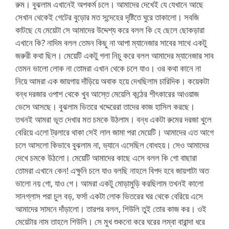
রুম। বুঝলাম এখানেই অপকর্ম চলে। আমাদের দেখেই যে যেখানে আছে
সেখান থেকেই গেটের বুড়োর মত সন্দেহের দৃষ্টিতে ঘুরে তাকালো। সবজি
কাটছে যে মেয়েটা সে আমাদের উদ্দেশ্য করে বলল কি হে ছেলে ছোকড়ারা
এখানে কি? নাদিম বলল তেমন কিছু না আপা ম্যানেজার সাবের সাথে একটু
জরুরী কথা ছিল। মেয়েটি একটু গলা নিচু করে বলল আমাদের ম্যানেজার সাব
তেমন ভালো লোক না তোমরা এখান থেকে চলে যাও। ওর কথা কানে না
নিয়ে আমরা এক জায়গায় দাঁড়িয়ে অবাক হয়ে দেখছিলাম চারিদিক। কয়েকটা
বন্ধ দরজার ওপাশ থেকে খুব আস্তে মেয়েলি কন্ঠের শীৎকারের আওয়াজ
ভেসে আসছে। বুঝলাম ভিতরে খদ্দেরেরা তাদের কাজ হাসিল করছে।
তখনই আমরা ভূত দেখার মত চমকে উঠলাম। বন্ধ একটা রুমের দরজা খুলে
বেরিয়ে এলো ট্রলারে থাকা সেই লাল জামা পরা মেয়েটি। আমাদের এত আগে
চলে আসলো কিভাবে বুঝলাম না, ভ্যানে এসেছিল বোধহয়। সেও আমাদের
দেখে চমকে উঠলো। মেয়েটি আমাদের কাছে এসে বলল কি গো বাছারা
তোমরা এখানে কেন! এক্ষুনি চলে যাও বলছি নাহলে বিপদ হবে জায়গাটা অত
ভালো নয় গো, যাও গে। আমরা একটু মোড়ামুড়ি করছিলাম তখনই কালো
সানগ্লাস পরা চুল বড়, ফর্সা একটা লোক ভিতরের ঘর থেকে বেরিয়ে এসে
আমাদের সামনে দাঁড়ালো। তারপর বলল, শিউলি তুই তোর কাজ কর। ওই
মেয়েটার নাম তাহলে শিউলি। সে মুখ শুকনো করে ঘরের লম্বা বারান্দা ধরে