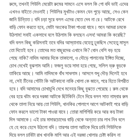
রুমে, তখনই শিউলি মেয়েটা রুমের সামনে এসে বলল কি গো বদি ভাই এদের
এখনও যাইতে দেওনাই। শিউলির মুখটাও কেমন যেন পুড়ে আছে, সেও কেন
জানি চিন্তিত। বদি চড়া সুরে বলল এদের যেতে দেব না রে। আটকে রেখে
বাড়ি ফোন করতে হবে, মোটা অংকের টাকা পাওয়া যাবে। শুনে আমরা চমকে
উঠলাম! সবাই একসাথে বলে উঠলাম কি বলছেন এসব! আমরা কি করেছি?
বদি বলল কিছু করিসনাই তবে বদির আস্তানায় যেহেতু ঢুকছিস সেহেতু মাসুল
তো দিতেই হবে। তোদের মত বাছুরদের এখানে কি? ধোন বেশি বড় হয়ে
গেছে নাকি? নাদিম আমার দিকে তাকালো, ও দৌড়ে পালানোর ইঙ্গিত দিচ্ছে,
চোখ দেখেই বুঝলাম আমি। ফজলু ভয়ে সাদা হয়ে গেছে, সলিল ভ্রু কুচকে
তাকিয়ে আছে। আমি নাদিমকে বাঁধ সাধলাম। আসলে শুধু দৌড় দিলেই হবে
না, সেই টিনের গেটটা কি আটকানো নাকি খোলা কে জানে, পরে হিতে বিপরীত
হবে। বদি আমাদের চোখাচুখি দেখে মনেহয় কিছু বুঝতে পেরেছে। রুম থেকে
বের হয়ে খটাং করে দরজা আটকে ছিটকিনি টেনে দিয়ে বলল সাত নাম্বার রুম
থেকে তালা নিয়ে আয় তো শিউলি, খানকির পোলাগে আগে আটকাই পরে বাড়ি
ফোন করলে ভালো টাকা পাওয়া যাবে। তোরা মাগিগিরি করে আর কয় টাকা
দিস আমাকে। এই চার মাদারচোদের বাড়ি থেকে অন্তত চার লাখ নিব বলে
হে হে করে হেসে উঠলো বদি। তারপর তালা আটকে দিয়ে চাবি শিউলিকে
দিয়ে বলল চাবিটা রাখ খানকি মাগি আর এই দরজা খোলার চেষ্টা করিস না