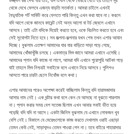
উজ্জ্বল রঙ দেখা যায় তাই, যদি এখান থেকে বেরিয়ে যেতে হয় তাহলে দূর
থেকে দেখে ফেলবে এজন্য বাড়তি সতর্কতা। আমরা চাইলে এখনই
বৈদ্যুতিক শর্ট সার্কিট করে ফেলতে পারি কিন্তু এখন করা যাবে না। করলে
বদি আগে থেকে জানবে কারেন্ট নেই অন্য আলো বা টর্চ জ্বেলে এখানে
আসবে। তাই এটা বদিকে দিয়েই করতে হবে, ওকে বিচলিত করতে হবে এবং
সেই সুযোগটা নিতে হবে। সব জল্পনা-কল্পনার যখন শেষ তখন এশার আযান
দিচ্ছে। বুঝলাম এতক্ষণ আমাদের যার যার বাড়িতে সাড়া পড়ে গেছে,
আমাদের খোঁজাখুঁজি চলছে। একমাত্র মিশু জানে আমরা এখানে এসেছি।
আমাদের প্লান যদি কাজে না লাগে, আমরা যদি এখানে পুরোপুরি আটকা পড়ে
যাই তাহলে মিশু নিশ্চয়ই সবাইকে বলে এখানে নিয়ে আসবে। পুলিশও
আসতে পারে চারটা ছেলে নিখোঁজ বলে কথা।
এশার আযানের পরেও অপেক্ষা করেই যাচ্ছিলাম কিন্তু বদি হারামজাদার
আসার নাম নেই। এক ঘন্টার কথা বলে কেন যে আসছে না বুঝতে পারলাম
না। প্লান করার সময় বেশ সতেজ ছিলাম এখন আবার সবাই ভীত হয়ে
পড়েছি বদি যদি না আসে। একটা জিনিস বুঝলাম যে এখানে লোকজন খুব
বেশি নেই। বিকালে যে মেয়েগুলোকে কাজ করতে দেখালাম ওরাই এছাড়া
তেমন কেউ নেই, সাড়াশব্দও তেমন পাওয়া গেল না। তবে বাইরে পাহারাদার