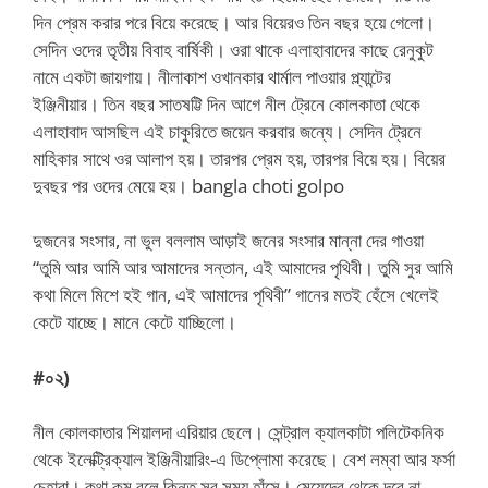
দিন প্রেম করার পরে বিয়ে করেছে। আর বিয়েরও তিন বছর হয়ে গেলো।
সেদিন ওদের তৃতীয় বিবাহ বার্ষিকী। ওরা থাকে এলাহাবাদের কাছে রেনুকুট
নামে একটা জায়গায়। নীলাকাশ ওখানকার থার্মাল পাওয়ার প্ল্যান্টের
ইঞ্জিনীয়ার। তিন বছর সাতষট্টি দিন আগে নীল ট্রেনে কোলকাতা থেকে
এলাহাবাদ আসছিল এই চাকুরিতে জয়েন করবার জন্যে। সেদিন ট্রেনে
মাহিকার সাথে ওর আলাপ হয়। তারপর প্রেম হয়, তারপর বিয়ে হয়। বিয়ের
দুবছর পর ওদের মেয়ে হয়। bangla choti golpo
দুজনের সংসার, না ভুল বললাম আড়াই জনের সংসার মান্না দের গাওয়া
“তুমি আর আমি আর আমাদের সন্তান, এই আমাদের পৃথিবী। তুমি সুর আমি
কথা মিলে মিশে হই গান, এই আমাদের পৃথিবী” গানের মতই হেঁসে খেলেই
কেটে যাচ্ছে। মানে কেটে যাচ্ছিলো।
#০২)
নীল কোলকাতার শিয়ালদা এরিয়ার ছেলে। সেন্ট্রাল ক্যালকাটা পলিটেকনিক
থেকে ইলেক্ট্রিক্যাল ইঞ্জিনীয়ারিং-এ ডিপ্লোমা করেছে। বেশ লম্বা আর ফর্সা
চেহারা। কথা কম বলে কিন্তু সব সময় হাঁসে। মেয়েদের থেকে দূরে না