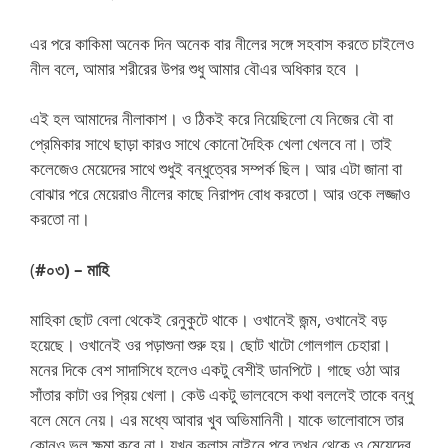
এর পরে কাকিমা অনেক দিন অনেক বার নীলের সঙ্গে সহবাস করতে চাইলেও
নীল বলে, আমার শরীরের উপর শুধু আমার বৌএর অধিকার হবে ।
এই হল আমাদের নীলাকাশ। ও ঠিকই করে নিয়েছিলো যে নিজের বৌ বা
প্রেমিকার সাথে ছাড়া কারও সাথে কোনো দৈহিক খেলা খেলবে না। তাই
কলেজেও মেয়েদের সাথে শুধুই বন্ধুত্বের সম্পর্ক ছিল। আর এটা জানা বা
বোঝার পরে মেয়েরাও নীলের কাছে নিরাপদ বোধ করতো। আর ওকে লজ্জাও
করতো না।
(
#০৩) – মাহি
মাহিকা ছোট বেলা থেকেই রেনুকুটে থাকে। ওখানেই জন্ম, ওখানেই বড়
হয়েছে। ওখানেই ওর পড়াশুনা শুরু হয়। ছোট খাটো গোলগাল চেহারা।
মনের দিকে বেশ সাদাসিধে হলেও একটু বেশীই ডানপিটে। গাছে ওঠা আর
সাঁতার কাটা ওর প্রিয় খেলা। কেউ একটু ভালবেসে কথা বললেই তাকে বন্ধু
বলে মেনে নেয়। এর মধ্যে আবার খুব অভিমানিনী। যাকে ভালোবাসে তার
কোনও ভুল ক্ষমা করে না। যখন ক্লাস নাইনে পরে তখন থেকে ও মেয়েদের