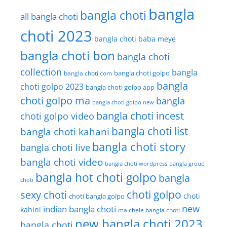
bangla
bangla choti
all bangla choti
choti 2023
bangla choti baba meye
bangla choti bon
bangla choti
collection
bangla
bangla choti golpo
bangla choti com
bangla
choti golpo 2023
bangla choti golpo app
choti golpo ma
bangla
bangla choti golpo new
bangla choti incest
choti golpo video
bangla choti list
bangla choti kahani
bangla choti story
bangla choti live
bangla choti video
bangla choti wordpress
bangla group
bangla hot choti golpo
bangla
choti
choti golpo
sexy choti
choti
choti bangla golpo
new
indian bangla choti
kahini
ma chele bangla choti
new bangla choti 2023
bangla choti