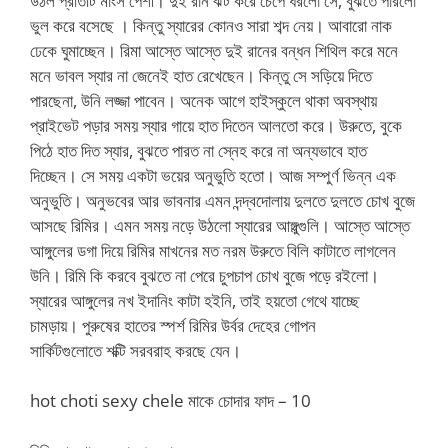
উঠল প্রতিটি মাংস পেশী। দুই রান ঝট করে চেপে ধরলো সে, বুঝতে পারলো
ভুল করে বসেছে । কিন্তু স্যারের কোনও সারা শব্দ নেয়। আবারো নাক
ঢেকে ঘুমাচ্ছেন। রিমা আস্তে আস্তে দুই রানের বন্ধন শিথিল করে মনে
মনে ভাবল স্যার না জেনেই হাত রেখেছেন। কিন্তু সে সড়িয়ে দিতে
পারছেনা, উনি লজ্জা পাবেন। অনেক আগে হাইস্কুলে থাকা অবস্থায়
প্রাইভেট পড়ার সময় স্যার গায়ে হাত দিতেন আলতো করে। উরুতে, বুকে
পিঠে হাত দিত স্যার, বুঝতে পারত না স্নেহ করে না অন্যভাবে হাত
দিচ্ছেন। সে সময় একটা ভয়ের অনুভুতি হতো। আজ সম্পুর্ণ ভিন্ন এক
অনুভুতি। অনুভবের আর ভাবনার এমন দন্দ্বদোলায় দুলতে দুলতে চোখ বুজে
আসছে রিমির। এমন সময় নড়ে উঠলো স্যারের আঙ্গুল্গুলি। আস্তে আস্তে
আঙ্গুলের ডগা দিয়ে রিমির মাখনের মত নরম উরুতে বিলি কাটাতে লাগলেন
উনি। রিমি কি করবে বুঝতে না পেরে চুপচাপ চোখ বুজে পড়ে রইলো।
স্যারের আঙ্গুলের নখ ইদানিং কাটা হইনি, তাই হয়তো গেথে যাচ্ছে
চামড়ায়। পুরুষের হাতের স্পর্শ রিমির উর্বর দেহের গোপন
সার্কিটগুলোতে শক্টি সরবরাহ করছে যেন।
hot choti sexy chele মাকে চোদার ফাদ – 10