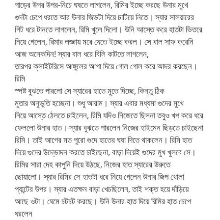
পাড়ের উপর উপর-নিচে ঘষতে লাগলেন, রিমির ইচ্ছে করছে উনার মুখে
গুদটা চেপে ধরতে আর উনার জিভটা দিয়ে চাটিয়ে নিতে। স্যার সালয়ারের
গিট ধরে টানতে লাগলেন, রিমি খুলে দিলো। উনি আস্তে করে হাতটা ভিতরে
নিয়ে গেলেন, রিমার লজ্জায় মরে যেতে ইচ্ছে করল। সে বাল সাফ করেনি
আজ অনেকদিন! স্যার বাল ধরে বিলি কাটতে লাগলেন,
তারপর ক্লাইটরিসে আঙ্গুলের আগা দিয়ে গোল গোল করে আদর করছেন।
রিমি
স্পষ্ট বুঝতে পারলো সে স্যারের হাতে মুতে দিচ্ছে, কিন্তু ঠিক
মুতার অনুভুতি হচ্ছেনা। শুধু আরাম। স্যার এবার মধ্যমা গুদের মুখে
নিয়ে আস্তে ঠেলতে চাইলেন, রিমি যদিও নিজেতে ছিলনা তবুও খপ করে ধরে
ফেললো উনার হাত। স্যার বুঝতে পারলেন নিজের হাইমেন ছিড়তে চাইছেনা
রিমি। তাই আগের মত পুরো গুদে হাতের ঘষা দিতে থাকলেন। রিমি হাত
দিয়ে গুদের উদ্ভোদন করতে চাইছেনা, বাড়া দিয়েই গুদের মুখ খুলবে সে।
রিমির সারা দেহ কাপুনি দিয়ে উঠছে, নিজের হাত স্যারের উরুতে
ছোয়ালো। স্যার রিমির সে হাতটা ধরে নিয়ে গেলেন উনার জিপ খোলা
প্যান্টের উপর। স্যার এতক্ষন বাড়া খেচছিলেন, তাই শক্ত হয়ে দাঁড়িয়ে
আছে ওটা। ঘেমে চটচট করছে। উনি উনার হাত দিয়ে রিমির হাত চেপে
ধরলেন