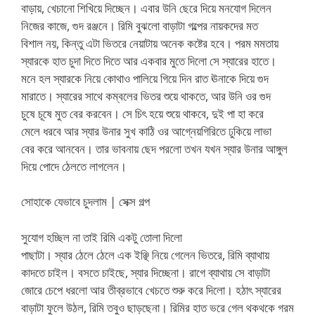
বাড়ায়, খেচানো শিখিয়ে দিচ্ছেন। এবার উনি ছেরে দিয়ে মনযোগ দিলেন
নিজের কাজে, গুদ রঞ্জনে। রিমি বুঝলো বাড়াটা গল্পের নায়কদের মত
বিশাল নয়, কিন্তু এটা ভিতরে নেয়াটায় অনেক কষ্টের হবে। পরম মমতায়
স্যারকে হাত চুদা দিতে দিতে আর একবার মুতে দিলো সে স্যারের হাতে।
মনে হল স্যারকে নিয়ে কোথাও পালিয়ে গিয়ে দিন রাত ঊনাকে দিয়ে গুদ
মারাতে। স্যারের সাথে কম্বলের ভিতর শুয়ে থাকতে, আর উনি ওর গুদ
চুষে চূষে মুত বের করবেন। সে চিৎ হয়ে শুয়ে থাকবে, দুই পা হা করে
মেলে ধরবে আর স্যার উনার সুখ কাঠি ওর আগ্নেয়গিরিতে ঢুকিয়ে লাভা
বের করে আনবেন। তার ভাবনায় ছেদ পরলো তখন যখন স্যার উনার আঙ্গুল
দিয়ে পোদে ঠেলতে লাগলেন।
সোহাকে যেভাবে চুদলাম | সেক্স গল্প
সুযোগ হচ্ছিল না তাই রিমি একটু তোলা দিলো
পাছাটা। স্যার ঠেলে ঠেলে এক ইঞ্ছি নিয়ে গেলেন ভিতরে, রিমি ব্যাথায়
কাদতে চাইল। বসতে চাইছে, স্যার দিচ্ছেনা। রাগে ব্যাথায় সে বাড়াটা
জোরে চেপে ধরলো আর তীব্রভাবে খেচতে শুরু করে দিলো। হঠাৎ স্যারের
বাড়াটা ফুলে উঠল, রিমি তবুও ছাড়ছেনা। রিমির হাত ভরে গেল থকথকে গরম