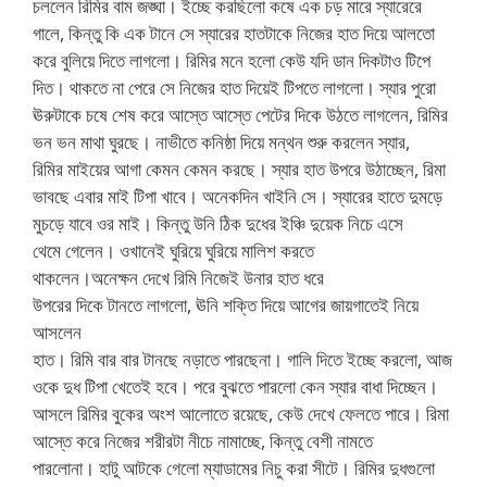
চললেন রিমির বাম জঙ্ঘা। ইচ্ছে করছিলো কষে এক চড় মারে স্যারেরে
গালে, কিন্তু কি এক টানে সে স্যারের হাতটাকে নিজের হাত দিয়ে আলতো
করে বুলিয়ে দিতে লাগলো। রিমির মনে হলো কেউ যদি ডান দিকটাও টিপে
দিত। থাকতে না পেরে সে নিজের হাত দিয়েই টিপতে লাগলো। স্যার পুরো
ঊরুটাকে চষে শেষ করে আস্তে আস্তে পেটের দিকে উঠতে লাগলেন, রিমির
ভন ভন মাথা ঘুরছে। নাভীতে কনিষ্ঠা দিয়ে মন্থন শুরু করলেন স্যার,
রিমির মাইয়ের আগা কেমন কেমন করছে। স্যার হাত উপরে উঠাচ্ছেন, রিমা
ভাবছে এবার মাই টিপা খাবে। অনেকদিন খাইনি সে। স্যারের হাতে দুমড়ে
মুচড়ে যাবে ওর মাই। কিন্তু উনি ঠিক দুধের ইঞ্চি দুয়েক নিচে এসে
থেমে গেলেন। ওখানেই ঘুরিয়ে ঘুরিয়ে মালিশ করতে
থাকলেন।অনেক্ষন দেখে রিমি নিজেই উনার হাত ধরে
উপরের দিকে টানতে লাগলো, ঊনি শক্তি দিয়ে আগের জায়গাতেই নিয়ে
আসলেন
হাত। রিমি বার বার টানছে নড়াতে পারছেনা। গালি দিতে ইচ্ছে করলো, আজ
ওকে দুধ টিপা খেতেই হবে। পরে বুঝতে পারলো কেন স্যার বাধা দিচ্ছেন।
আসলে রিমির বুকের অংশ আলোতে রয়েছে, কেউ দেখে ফেলতে পারে। রিমা
আস্তে করে নিজের শরীরটা নীচে নামাচ্ছে, কিন্তু বেশী নামতে
পারলোনা। হাটু আটকে গেলো ম্যাডামের নিচু করা সীটে। রিমির দুধগুলো