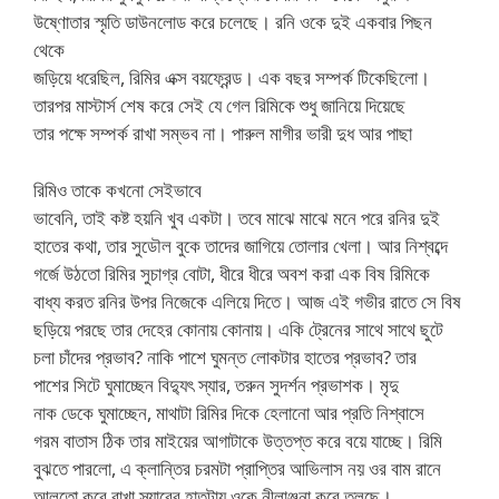
উষ্ণোতার স্মৃতি ডাউনলোড করে চলেছে। রনি ওকে দুই একবার পিছন
থেকে
জড়িয়ে ধরেছিল, রিমির এক্স বয়ফ্রেন্ড। এক বছর সম্পর্ক টিকেছিলো।
তারপর মাস্টার্স শেষ করে সেই যে গেল রিমিকে শুধু জানিয়ে দিয়েছে
তার পক্ষে সম্পর্ক রাখা সম্ভব না। পারুল মাগীর ভারী দুধ আর পাছা
রিমিও তাকে কখনো সেইভাবে
ভাবেনি, তাই কষ্ট হয়নি খুব একটা। তবে মাঝে মাঝে মনে পরে রনির দুই
হাতের কথা, তার সুডৌল বুকে তাদের জাগিয়ে তোলার খেলা। আর নিশ্বব্দে
গর্জে উঠতো রিমির সুচাগ্র বোটা, ধীরে ধীরে অবশ করা এক বিষ রিমিকে
বাধ্য করত রনির উপর নিজেকে এলিয়ে দিতে। আজ এই গভীর রাতে সে বিষ
ছড়িয়ে পরছে তার দেহের কোনায় কোনায়। একি ট্রেনের সাথে সাথে ছুটে
চলা চাঁদের প্রভাব? নাকি পাশে ঘুমন্ত লোকটার হাতের প্রভাব? তার
পাশের সিটে ঘুমাচ্ছেন বিদ্যুৎ স্যার, তরুন সুদর্শন প্রভাশক। মৃদু
নাক ডেকে ঘুমাচ্ছেন, মাথাটা রিমির দিকে হেলানো আর প্রতি নিশ্বাসে
গরম বাতাস ঠিক তার মাইয়ের আগাটাকে উত্তপ্ত করে বয়ে যাচ্ছে। রিমি
বুঝতে পারলো, এ ক্লান্তির চরমটা প্রাপ্তির আভিলাস নয় ওর বাম রানে
আলতো করে রাখা স্যারের হাতটায় ওকে নীলাঞ্জনা করে তুলছে।