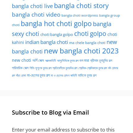
bangla choti story
bangla choti live
bangla choti video
bangla choti wordpress
bangla group
bangla hot choti golpo
bangla
choti
choti golpo
sexy choti
choti
choti bangla golpo
new
indian bangla choti
kahini
ma chele bangla choti
new bangla choti 2023
bangla choti
new choti
গুদ মারা
অর্গি সেক্স
আত্মকাহিনী
আপু/দিদিকে চুদার গল্প
থ্রীসাম চুদাচুদির গল্প
পারিবারিক সেক্স
পিসি-ফুফুকে চুদার গল্প
প্রতিবেশীকে চুদাচদির গল্প
প্রেমিক-প্রেমিকাকে চুদার গল্প
বউ চোদার
মা-ছেলের চুদার গল্প
মামিকে চুদার গল্প
বাঁড়া চোষা
গল্প
মা ও ছেলের চোদন কাহিনী
Subscribe to Blog via Email
Enter your email address to subscribe to this