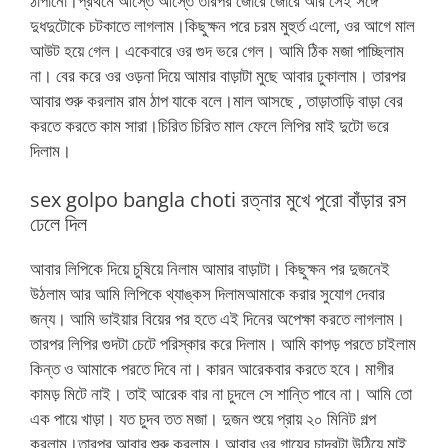
ঠাপানো।প্রথমে আস্তে আস্তে তারপর জোরে জোরে আর সেই সঙ্গে
দুধদুটোকে চটকাতে লাগলাম।কিছুক্ষন পরে চরম মুহুর্ত এলো, ওর আগে মাল
আউট হয়ে গেল। একেবারে ওর গুদ ভরে গেল। আমি ঠিক মজা পাচ্ছিলাম
না। বের করে ওর ওড়না দিয়ে আমার বাড়াটা মুছে আবার ঢুকালাম। তারপর
আবার শুরু করলাম রাম ঠাপ যাকে বলে।মাল আসছে , তাড়াতাড়ি বাড়া বের
করতে করতে কাম সারা।চিরিত চিরিত মাল ফেলে লিপির মাই দুটো ভরে
দিলাম।
sex golpo bangla choti রত্নার মুখে পুরো বাঁড়ার রস
ঢেলে দিল
আবার লিপিকে দিয়ে চুষিয়ে নিলাম আমার বাড়াটা। কিছুক্ষন পর দুজনেই
উঠলাম আর আমি লিপিকে থ্যাঙ্কস দিলামআমাকে করার সুযোগ দেবার
জন্য। আমি ভাইয়ার বিয়ের পর হতে এই দিনের অপেক্ষা করতে লাগলাম।
তারপর লিপির গুদটা চেটে পরিস্কার করে দিলাম। আমি কাপড় পরতে চাইলাম
কিন্ত ও আমাকে পরতে দিবে না। কারন আরেকবার করতে হবে। মাগীর
কামড় মিটে নাই। তাই আরেক বার না চুদলে সে শান্তি পাবে না। আমি তো
এক পায়ে খাড়া। যত চুদব তত মজা। দুজন শুয়ে প্রায় ২০ মিনিট গল্প
করলাম।তারপর আবার শুরু করলাম। আবার ওর গায়ের চাদরটা উঠিয়ে মাই