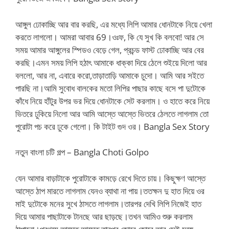
আঙ্গুল ঢোকাচ্ছি আর বার করছি, এর মধ্যে লিপি আমার ধোনটাকে নিয়ে খেলা
করতে লাগলো। আমরা আবার 69।ওঃফ, কি যে সুখ কি বলবো! আর সে
সময় আমার আঙ্গুলের স্পিডও বেড়ে গেল, প্রচন্ড ফাস্ট ঢোকাচ্ছি আর বের
করছি।এমন সময় লিপি হঠাৎ আমাকে ধাক্কা দিয়ে ঠেলে শুইয়ে দিলো আর
বললো, আর না, এবারে করো,তাড়াতাড়ি আমাকে চুদো। আমি আর সইতে
পারছি না।আমি সুবোধ বালকের মতো লিপির পাছার কাছে বসে পা দুটোকে
কাঁধে নিয়ে হাঁটুর উপর ভর দিয়ে ধোনটাকে সেট করলাম। ও হাতে করে নিয়ে
ভিতরে ঢুকিয়ে নিলো আর আমি আস্তে আস্তে ভিতরে ঠেলতে লাগলাম তো
পুরোটা পচ করে ঢুকে গেলো। কি টাইট গুদ ওর। Bangla Sex Story
নতুন বাংলা চটি গল্প – Bangla Choti Golpo
যেন আমার বাড়াটাকে পুরোটাকে কামড়ে রেখে দিতে চায়। কিছুক্ষণ আস্তে
আস্তে ঠাপ মারতে লাগলাম যেনও ব্যাথা না পায়।ততক্ষন দু হাত দিয়ে ওর
মাই দুটোকে মনের সুখে ঠাসতে লাগলাম।তারপর দেখি লিপি নিজেই হাত
দিয়ে আমার পাছাটাকে টানছে আর ছাড়ছে।তখন আমিও শুরু করলাম