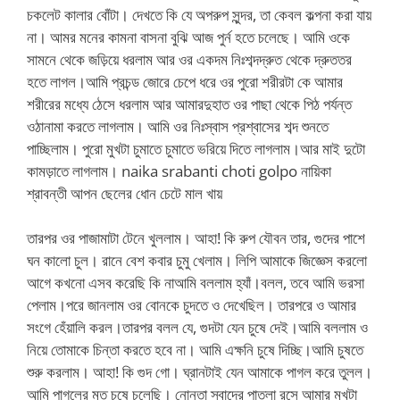
চকলেট কালার বোঁটা। দেখতে কি যে অপরুপ সুন্দর, তা কেবল কল্পনা করা যায়
না। আমর মনের কামনা বাসনা বুঝি আজ পুর্ন হতে চলেছে। আমি ওকে
সামনে থেকে জড়িয়ে ধরলাম আর ওর একদম নিঃশব্দদ্রুত থেকে দ্রুততর
হতে লাগল।আমি প্রচন্ড জোরে চেপে ধরে ওর পুরো শরীরটা কে আমার
শরীরের মধ্যে ঠেসে ধরলাম আর আমারদুহাত ওর পাছা থেকে পিঠ পর্যন্ত
ওঠানামা করতে লাগলাম। আমি ওর নিঃস্বাস প্রশ্বাসের শব্দ শুনতে
পাচ্ছিলাম। পুরো মুখটা চুমাতে চুমাতে ভরিয়ে দিতে লাগলাম।আর মাই দুটো
কামড়াতে লাগলাম। naika srabanti choti golpo নায়িকা
শ্রাবন্তী আপন ছেলের ধোন চেটে মাল খায়
তারপর ওর পাজামাটা টেনে খুললাম। আহা! কি রুপ যৌবন তার, গুদের পাশে
ঘন কালো চুল। রানে বেশ কবার চুমু খেলাম। লিপি আমাকে জিজ্ঞেস করলো
আগে কখনো এসব করেছি কি নাআমি বললাম হ্যাঁ।বলল, তবে আমি ভরসা
পেলাম।পরে জানলাম ওর বোনকে চুদতে ও দেখেছিল। তারপরে ও আমার
সংগে হেঁয়ালি করল।তারপর বলল যে, গুদটা যেন চুষে দেই।আমি বললাম ও
নিয়ে তোমাকে চিন্তা করতে হবে না। আমি এক্ষনি চুষে দিচ্ছি।আমি চুষতে
শুরু করলাম। আহা! কি গুদ গো। ঘ্রানটাই যেন আমাকে পাগল করে তুলল।
আমি পাগলের মত চুষে চলেছি। নোনতা স্বাদের পাতলা রসে আমার মুখটা