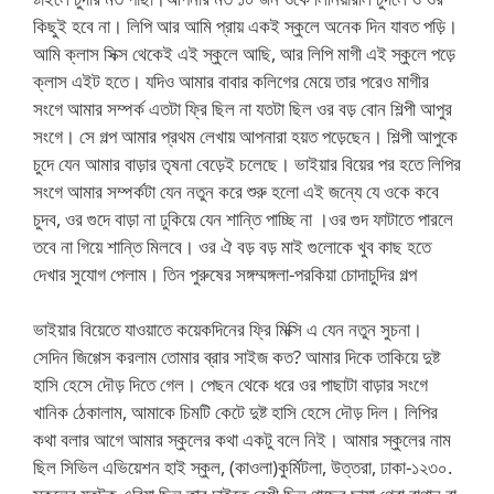
কিছুই হবে না। লিপি আর আমি প্রায় একই স্কুলে অনেক দিন যাবত পড়ি।
আমি ক্লাস সিক্স থেকেই এই স্কুলে আছি, আর লিপি মাগী এই স্কুলে পড়ে
ক্লাস এইট হতে। যদিও আমার বাবার কলিগের মেয়ে তার পরেও মাগীর
সংগে আমার সম্পর্ক এতটা ফ্রি ছিল না যতটা ছিল ওর বড় বোন শিল্পী আপুর
সংগে। সে গল্প আমার প্রথম লেখায় আপনারা হয়ত পড়েছেন। শিল্পী আপুকে
চুদে যেন আমার বাড়ার তৃষনা বেড়েই চলেছে। ভাইয়ার বিয়ের পর হতে লিপির
সংগে আমার সম্পর্কটা যেন নতুন করে শুরু হলো এই জন্যে যে ওকে কবে
চুদব, ওর গুদে বাড়া না ঢুকিয়ে যেন শান্তি পাচ্ছি না ।ওর গুদ ফাটাতে পারলে
তবে না গিয়ে শান্তি মিলবে। ওর ঐ বড় বড় মাই গুলোকে খুব কাছ হতে
দেখার সুযোগ পেলাম। তিন পুরুষের সঙ্গম্মঙ্গলা-পরকিয়া চোদাচুদির গল্প
ভাইয়ার বিয়েতে যাওয়াতে কয়েকদিনের ফ্রি মিক্সি এ যেন নতুন সুচনা।
সেদিন জিগ্গেস করলাম তোমার ব্রার সাইজ কত? আমার দিকে তাকিয়ে দুষ্ট
হাসি হেসে দৌড় দিতে গেল। পেছন থেকে ধরে ওর পাছাটা বাড়ার সংগে
খানিক ঠেকালাম, আমাকে চিমটি কেটে দুষ্ট হাসি হেসে দৌড় দিল। লিপির
কথা বলার আগে আমার স্কুলের কথা একটু বলে নিই। আমার স্কুলের নাম
ছিল সিভিল এভিয়েশন হাই স্কুল, (কাওলা)কুর্মিটলা, উত্তরা, ঢাকা-১২৩০.