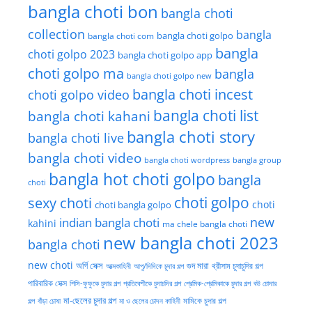
bangla choti bon
bangla choti
collection
bangla
bangla choti golpo
bangla choti com
bangla
choti golpo 2023
bangla choti golpo app
choti golpo ma
bangla
bangla choti golpo new
bangla choti incest
choti golpo video
bangla choti list
bangla choti kahani
bangla choti story
bangla choti live
bangla choti video
bangla choti wordpress
bangla group
bangla hot choti golpo
bangla
choti
choti golpo
sexy choti
choti
choti bangla golpo
new
indian bangla choti
kahini
ma chele bangla choti
new bangla choti 2023
bangla choti
new choti
গুদ মারা
অর্গি সেক্স
আত্মকাহিনী
আপু/দিদিকে চুদার গল্প
থ্রীসাম চুদাচুদির গল্প
পারিবারিক সেক্স
পিসি-ফুফুকে চুদার গল্প
প্রতিবেশীকে চুদাচদির গল্প
প্রেমিক-প্রেমিকাকে চুদার গল্প
বউ চোদার
মা-ছেলের চুদার গল্প
মামিকে চুদার গল্প
বাঁড়া চোষা
গল্প
মা ও ছেলের চোদন কাহিনী