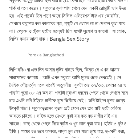
স্কুলের যতটুকু এরিয়া ছিল তার চাইতে বেশী ছিল গাছের ছায়া গেরা বাগান বা
পার্ক যা মনে করেন। স্কুলের ক্যাম্পাস গেলে যেন একটা রোমান্টি ভাব উদয়
হয়।এই পার্কের তিন পাশে আছে সিভিল এভিয়েশন ষ্টাফ এর কোয়ার্টার,
সেখানে বারান্দায় কত কালারের ব্রা, প্যান্টি যে ঝোলে তা না দেখলে বুঝা যাবে
না। প্রেমে ও ট্রেম দুটোর জন্যেই ছিল যথেষ্ট সুযোগ ও জায়গা। যা হোক,
লিপির কথায় আসা যাক। Bangla Sex Story
Porokia Banglachoti
লিপি যদিও বা এত দিন আমার দৃষ্টির বাইরে ছিল, কিন্ত সে এখন আমার
সারাক্ষনের কল্পনায়। আমি এখন স্কুলে আসি মুলত ওকে দেখতেই। সে
দৈহিক সৌন্দের্য্যে একে বারেই অতুলনীয়।বুকটা তার ৩২/৩৩, কোমর ২৪ ও
পাছাটা পুরো ৩৮ এর কম না, পাছাটা চ্যাপ্টা ধরনের পেছন থেকে দেখলে মনে
চায় এখনি ডগি ষ্টাইলে মাগীকে চুদে ভিজিয়ে দেই। ডগি ষ্টাইলে চুদার জন্যে
উৎকৃষ্ট পাছা। স্কুলড্রেসের ক্রস বেল্ট ঠেলে যেন তার মাই দুটো বেরিয়ে
আসতে চাইছে। সাইড হতে দেখলে বুঝা যায় কত বড় মাগীর মাই এর
সাইজ। কাছ থেকে পেছন দিয়ে ব্রাটা ও খুব ভাল বুঝা যায়। হাইট ৫ ফুট ৪
ইঞ্চি। গায়ের রঙ দুধে আলতা, লম্বা চুল যেন পাছা ছুয়ে যায়, দু-বেনী করা,