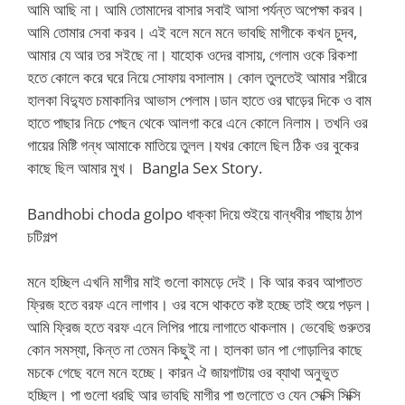
আমি আছি না। আমি তোমাদের বাসার সবাই আসা পর্যন্ত অপেক্ষা করব।
আমি তোমার সেবা করব। এই বলে মনে মনে ভাবছি মাগীকে কখন চুদব,
আমার যে আর তর সইছে না। যাহোক ওদের বাসায়, গেলাম ওকে রিকশা
হতে কোলে করে ঘরে নিয়ে সোফায় বসালাম। কোল তুলতেই আমার শরীরে
হালকা বিদ্যুত চমাকানির আভাস পেলাম।ডান হাতে ওর ঘাড়ের দিকে ও বাম
হাতে পাছার নিচে পেছন থেকে আলগা করে এনে কোলে নিলাম। তখনি ওর
গায়ের মিষ্টি গন্ধ আমাকে মাতিয়ে তুলল।যখর কোলে ছিল ঠিক ওর বুকের
কাছে ছিল আমার মুখ। Bangla Sex Story.
Bandhobi choda golpo ধাক্কা দিয়ে শুইয়ে বান্ধবীর পাছায় ঠাপ
চটিগল্প
মনে হচ্ছিল এখনি মাগীর মাই গুলো কামড়ে দেই। কি আর করব আপাতত
ফ্রিজ হতে বরফ এনে লাগাব। ওর বসে থাকতে কষ্ট হচ্ছে তাই শুয়ে পড়ল।
আমি ফ্রিজ হতে বরফ এনে লিপির পায়ে লাগাতে থাকলাম। ভেবেছি গুরুতর
কোন সমস্যা, কিন্ত না তেমন কিছুই না। হালকা ডান পা গোড়ালির কাছে
মচকে গেছে বলে মনে হচ্ছে। কারন ঐ জায়গাটায় ওর ব্যাথা অনুভুত
হচ্ছিল। পা গুলো ধরছি আর ভাবছি মাগীর পা গুলোতে ও যেন সেক্সি সিক্সি