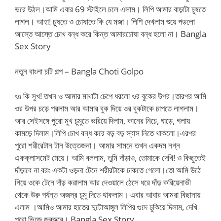
ভরে উঠল।আমি এবার 69 স্টাইলে চলে এলাম। লিপি আমার বাড়াটা চুষতে
লাগল। আহা! চুষতে ও চোষাতে কি যে মজা। লিপি দেখলাম শুয়ে পড়লো
আস্তে আস্তে চোখ বন্ধ করে কিন্ত আমারচোষা বন্ধ হলো না। Bangla
Sex Story
নতুন বাংলা চটি গল্প – Bangla Choti Golpo
ওঃ কি সুখ! তখন ও আমার মাথাটা চেপে ধরলো ওর বুকের উপর।তারপর আমি
ওর উপর চড়ে পরলাম আর আমার বুক দিয়ে ওর বুকটাকে চাপতে লাগলাম।
আর সেইসঙ্গে পুরো মুখ চুমুতে ভরিয়ে দিলাম, কানের নিচে, ঘাড়ে, গলায়
কামড়ে দিলাম।লিপি চোখ বন্ধ করে বড় বড় স্বাস নিতে থাকলো।এরপর
পুরো শরীরেটান টান উত্তেজনা। আমার সামনে তখন একদম নগ্ন
একক্লাসমেট মেয়ে। আমি বললাম, তুমি দাঁড়াও, তোমাকে দেখি! ও কিছুতেই
দাঁড়াবে না বরং একটা ওড়না টেনে শরীরটাকে ঢাকতে গেলো।তো আমি উঠে
গিয়ে ওকে টেনে দাঁড় করালাম আর দেওয়ালে ঠেসে ধরে দাঁড় করিয়েনাভী
থেকে উরু পর্যন্ত অজস্র চুমু দিতে থাকলাম। এবার আবার আমরা বিছানায়
এলাম ।আমিও আমার হাতের দুটোআঙ্গুল লিপির গুদে ঢুকিয়ে দিলাম, দেখি
পুরো ভিজে জবজবে। Bangla Sex Story