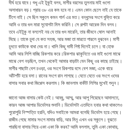
দীর্ঘ হয়ে যাবে। শুধু এই টুকুই বলব, মাগীর বয়সের তুলনায় মাই গুলো
অসাধারন বড়। প্রায় ৩৮ এর কম হবে না। এমন কোন ছেলে নাই যে তাকে
টিপে নাই। সে ছিল স্কুলে কমন গার্ল এর মত। বন্ধুদের সংগে যুক্তি করে
আমি ও তার গুদ মারা সুযোগটা মিস করিনি। সে গল্পটা আরেক দিন বলব।
তবে এইটুকু না বললেই নয় যে তার গুদ মারেনি, তার জীবনে ষোল আনাই
মিছে। তাকে চুদা যে কত সহজ, আর মজা তা মারতে পারলে বুঝবেন। মাগী
চুদতে কাউকে বাধা দেয় না। খালি কিছু দামী গিফ্ট দিলেই চলে। যা হোক
আমি আর লিপি যাচ্ছি রিকশায় করে।রিকশার ঝাকুনিতে ওর মাই গুলো মাঝে
মাঝে বেশ নড়ছিল, তখন থেকেই আমার বাড়াটা যেন কিছু ওর কাছে চাইছে।
মাগীর পাছাটা বেশ চওড়া, ওর সংগে রিকশায় বসে বেশ মজা, একে বারে
আঁটশাঁট হয়ে বসা। রানের সংগে রান লাগছে। যেতে যেতে ওর সংগে ওদের
বাসার সবার কথা জিগ্গেস করলাম। কি জানলাম বাকীট লিপির মুখেই শুনুন।
জানো আজ বাসায় কেউ নেই। আব্বু, আম্মু, আর আপু গিয়েছেন আদালতে,
কারন আজ আপার ডির্ভোসর শুনানি। ডির্ভোসটা এতদিনে হবার কথা থাকলেও
পুরোপুরি নিস্পত্তি হয়নি, যদিও সবাইকে আমরা বলেছি ডির্ভোস হয়ে গেছে।
রাজীব গেছে মামার সংগে মামার বাড়ি, আর মিনু এখন ওর স্কুলে। বুঝতে
পারছিনা বাসায় গিয়ে একা একা কি করব? আমি বললাম, তুমি একা কোথায়,