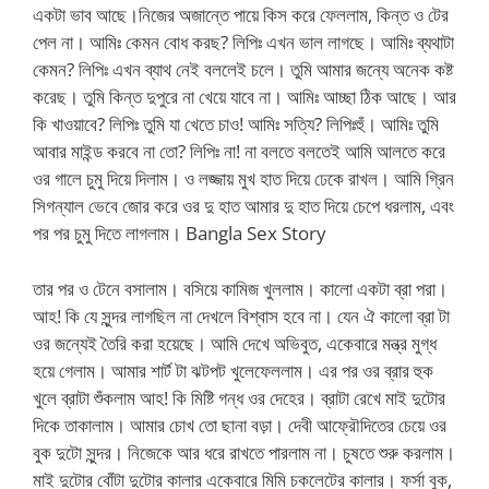
একটা ভাব আছে।নিজের অজান্তে পায়ে কিস করে ফেললাম, কিন্ত ও টের
পেল না। আমিঃ কেমন বোধ করছ? লিপিঃ এখন ভাল লাগছে। আমিঃ ব্যথাটা
কেমন? লিপিঃ এখন ব্যাথ নেই বললেই চলে। তুমি আমার জন্যে অনেক কষ্ট
করেছ। তুমি কিন্ত দুপুরে না খেয়ে যাবে না। আমিঃ আচ্ছা ঠিক আছে। আর
কি খাওয়াবে? লিপিঃ তুমি যা খেতে চাও! আমিঃ সত্যি? লিপিঃহুঁ। আমিঃ তুমি
আবার মাইন্ড করবে না তো? লিপিঃ না! না বলতে বলতেই আমি আলতে করে
ওর গালে চুমু দিয়ে দিলাম। ও লজ্জায় মুখ হাত দিয়ে ঢেকে রাখল। আমি গ্রিন
সিগন্যাল ভেবে জোর করে ওর দু হাত আমার দু হাত দিয়ে চেপে ধরলাম, এবং
পর পর চুমু দিতে লাগলাম। Bangla Sex Story
তার পর ও টেনে বসালাম। বসিয়ে কামিজ খুললাম। কালো একটা ব্রা পরা।
আহ! কি যে সুন্দর লাগছিল না দেখলে বিশ্বাস হবে না। যেন ঐ কালো ব্রা টা
ওর জন্যেই তৈরি করা হয়েছে। আমি দেখে অভিবুত, একেবারে মন্ত্র মুগ্ধ
হয়ে গেলাম। আমার শার্ট টা ঝটপট খুলেফেললাম। এর পর ওর ব্রার হুক
খুলে ব্রাটা শুঁকলাম আহ! কি মিষ্টি গন্ধ ওর দেহের। ব্রাটা রেখে মাই দুটোর
দিকে তাকালাম। আমার চোখ তো ছানা বড়া। দেবী আফ্রৌদিতের চেয়ে ওর
বুক দুটো সুন্দর। নিজেকে আর ধরে রাখতে পারলাম না। চুষতে শুরু করলাম।
মাই দুটোর বোঁটা দুটোর কালার একেবারে মিমি চকলেটের কালার। ফর্সা বুক,