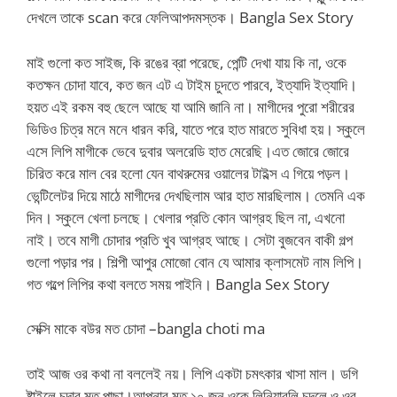
দেখলে তাকে scan করে ফেলিআপদমস্তক। Bangla Sex Story
মাই গুলো কত সাইজ, কি রঙের ব্রা পরেছে, পেন্টি দেখা যায় কি না, ওকে
কতক্ষন চোদা যাবে, কত জন এট এ টাইম চুদতে পারবে, ইত্যাদি ইত্যাদি।
হয়ত এই রকম বহু ছেলে আছে যা আমি জানি না। মাগীদের পুরো শরীরের
ভিডিও চিত্র মনে মনে ধারন করি, যাতে পরে হাত মারতে সুবিধা হয়। স্কুলে
এসে লিপি মাগীকে ভেবে দুবার অলরেডি হাত মেরেছি।এত জোরে জোরে
চিরিত করে মাল বের হলো যেন বাথরুমের ওয়ালের টাইল্স এ গিয়ে পড়ল।
ভেন্টিলেটর দিয়ে মাঠে মাগীদের দেখছিলাম আর হাত মারছিলাম। তেমনি এক
দিন। স্কুলে খেলা চলছে। খেলার প্রতি কোন আগ্রহ ছিল না, এখনো
নাই। তবে মাগী চোদার প্রতি খুব আগ্রহ আছে। সেটা বুজবেন বাকী গল্প
গুলো পড়ার পর। শিল্পী আপুর মোজো বোন যে আমার ক্লাসমেট নাম লিপি।
গত গল্পে লিপির কথা বলতে সময় পাইনি। Bangla Sex Story
সেক্সি মাকে বউর মত চোদা –bangla choti ma
তাই আজ ওর কথা না বললেই নয়। লিপি একটা চমৎকার খাসা মাল। ডগি
ষ্টাইলে চুদার মত পাছা।আপনার মত ১০ জন ওকে লিনিয়ারলি চুদলে ও ওর