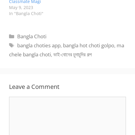
Classmate Magi
May 9, 2023
In "Bangla Choti"
Categories
Bangla Choti
Tags
bangla choties app
,
bangla hot choti golpo
,
ma
chele bangla choti
,
ভাই-বোনের চুদাচুদির গল্প
Leave a Comment
Comment