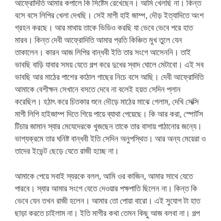
আফ্রোদিতি আমার কপালে কি সিষ্টেম রেখেছেন। আমি খেলছি না। কিন্ত
বসে বসে লিপির খেলা দেখছি। সেই মাগী হাই জাম্প, দৌড় ইত্যাদিতে অংশ
গ্রহন করছে। আর মাথায় তাকে ভিডিও করছি যা ভেবে ভেবে পরে হাত
মারব। কিন্ত দেবী আফ্রোদিতি আমার প্রতি কিঞ্চিত মুখ তুলে যেন
তাকালেন। কারন আজ লিপির বান্ধবী ইতি তার সংগে আসেননি। তাই
ভাবছি বাড়ি যাবার সময় যেতে গল্প করে দুধের স্বাদ ঘোলে মেটাবো। এই সব
ভাবছি আর মাঠের পাশের কাঠাল গাছের নিচে বসে আছি। দেবী আফ্রোদিতি
আমাকে বেশীক্ষন সেখানে বসতে দেবে না বলেই হয়ত সেদিন প্লান
করেছিল। হঠাৎ করে চিতকার শুনে দৌড়ে মাঠের মাঝে গেলাম, দেখি সেক্সি
মাগী লিপি হাইজাম্প দিতে গিয়ে পায়ে ব্যাথা পেয়েছে। কি আর করা, স্পোর্টস
টিচার জামান স্যার মেযেদেরকে খুজছেন তাকে তার বাসায় পাঠানোর জন্যে।
ভাগ্যক্রমে তার ঘনিষ্ট বান্ধবী ইতি সেদিন অনুপস্থিত। আর অন্য মেয়েরা ও
তাদের ইভেন্ট ছেড়ে যেতে রাজী হচ্ছে না।
আমাকে পেয়ে সবাই স্যরকে বলল, আমি ওর কাজিন, আমার সাথে যেতে
পারবে। স্যার আমার সংগে যেতে দেওয়ার পক্ষপাতি ছিলেন না। কিন্ত কি
ভেবে যেন তখন রাজী হলেন। আমার তো পোয়া বারো। এই সুযোগ টা হাত
ছাড়া করতে চাইলাম না। ইতি মাগীর কথা তেমন কিছু আজ বলবা না। গল্প