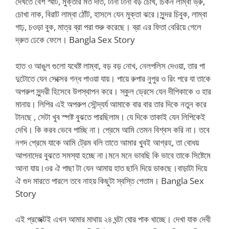
দেখতে বেশ র্স্মাট, মুক্তার মত দাঁত, টানা টানা বড় চোখ, চিকন লাম্বা ভ্রু,
চোখা নাক, বিরাট লাম্বা ঠোঁট, হাসলে যেন মুক্তা ঝরে।সুন্দর চিবুক, লাম্বা
গাঢ়, চওড়া বুক, মাত্র ব্রা পরা শুরু করেছে। ব্রা এর ফিতা বেরিয়ে গেলে
দ্রুত ঢেকে ফেলে। Bangla Sex Story
হাত ও আঙুল গুলো যথেষ্ট লাম্বা, বড় বড় নোখ, নেলপলিস দেওয়া, তার পা
দুটোতে যেন সেক্সের গন্ধ পাওয়া যায়। পায়ে রুপার নুপুর ও রিং পরে যা তাকে
অপরুপ সুন্দরী হিসেবে উপস্থাপন করে। স্কুল ড্রেসে যেন দীপিকাকে ও হার
মানায়। লিপির এই অপরুপ সৌন্দ্যর্য আমাকে বার বার তার দিকে নতুন করে
টানছে , সেটা খুব স্পষ্ট বুঝতে পারছিলাম। যে দিকে তাকাই যেন লিপিকেই
দেখি। কি করব ভেবে পাচ্ছি না। প্রেমে আমি তেমন বিশ্বস করি না। তবে
নগদ প্রেমে যাকে আমি ট্রেম বলি তাতে আমার খু্বই আগ্রহ, তা বোধয়
আপনাদের বুঝতে সমস্যা হচ্ছে না।মনে মনে ভাবছি কি ভাবে তাকে সিষ্টেমে
আনা যায়।ওর ঐ পাছা টা যেন আমায় হাত ছানি দিয়ে ডাকছে।বাড়াটা দিয়ে
ঐ গুদ মারতে পারলে তবে নাহয় কিছুটা স্বস্তি পেতাম। Bangla Sex
Story
এই প্রজেক্টই এখন আমার মাথায় ২৪ ঘন্টা ঘোর পাক খাচ্ছে। দেখা যাক দেবী