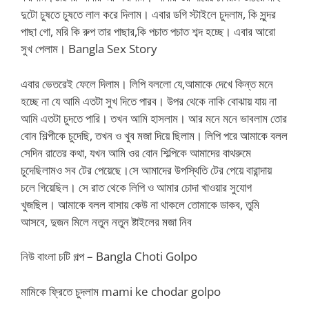
দুটো চুষতে চুষতে লাল করে দিলাম। এবার ডগি স্টাইলে চুদলাম, কি সুন্দর
পাছা গো, মরি কি রুপ তার পাছার,কি পচাত পচাত শব্দ হচ্ছে। এবার আরো
সুখ পেলাম। Bangla Sex Story
এবার ভেতরেই ফেলে দিলাম। লিপি বললো যে,আমাকে দেখে কিন্ত মনে
হচ্ছে না যে আমি এতটা সুখ দিতে পারব। উপর থেকে নাকি বোঝায় যায় না
আমি এতটা চুদতে পারি। তখন আমি হাসলাম। আর মনে মনে ভাবলাম তোর
বোন শিল্পীকে চুদেছি, তখন ও খুব মজা দিয়ে ছিলাম। লিপি পরে আমাকে বলল
সেদিন রাতের কথা, যখন আমি ওর বোন শিল্পিকে আমাদের বাথরুমে
চুদেছিলামও সব টের পেয়েছে।সে আমাদের উপস্থিতি টের পেয়ে বারান্দায়
চলে গিয়েছিল। সে রাত থেকে লিপি ও আমার চোদা খাওয়ার সুযোগ
খুজছিল। আমাকে বলল বাসায় কেউ না থাকলে তোমাকে ডাকব, তুমি
আসবে, দুজন মিলে নতুন নতুন ষ্টাইলের মজা নিব
নিউ বাংলা চটি গল্প – Bangla Choti Golpo
মামিকে ফ্রিতে চুদলাম mami ke chodar golpo