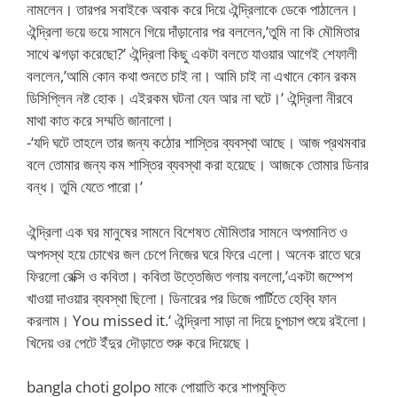
নামলেন। তারপর সবাইকে অবাক করে দিয়ে ঐন্দ্রিলাকে ডেকে পাঠালেন।
ঐন্দ্রিলা ভয়ে ভয়ে সামনে গিয়ে দাঁড়ানোর পর বললেন,’তুমি না কি মৌমিতার
সাথে ঝগড়া করেছো?’ ঐন্দ্রিলা কিছু একটা বলতে যাওয়ার আগেই শেফালী
বললেন,’আমি কোন কথা শুনতে চাই না। আমি চাই না এখানে কোন রকম
ডিসিপ্লিন নষ্ট হোক। এইরকম ঘটনা যেন আর না ঘটে।’ ঐন্দ্রিলা নীরবে
মাথা কাত করে সম্মতি জানালো।
-‘যদি ঘটে তাহলে তার জন্য কঠোর শাস্তির ব্যবস্থা আছে। আজ প্রথমবার
বলে তোমার জন্য কম শাস্তির ব্যবস্থা করা হয়েছে। আজকে তোমার ডিনার
বন্ধ। তুমি যেতে পারো।’
ঐন্দ্রিলা এক ঘর মানুষের সামনে বিশেষত মৌমিতার সামনে অপমানিত ও
অপদস্থ হয়ে চোখের জল চেপে নিজের ঘরে ফিরে এলো। অনেক রাতে ঘরে
ফিরলো রেক্সি ও কবিতা। কবিতা উত্তেজিত গলায় বললো,’একটা জম্পেশ
খাওয়া দাওয়ার ব্যবস্থা ছিলো। ডিনারের পর ডিজে পার্টিতে হেব্বি ফান
করলাম। You missed it.’ ঐন্দ্রিলা সাড়া না দিয়ে চুপচাপ শুয়ে রইলো।
খিদেয় ওর পেটে ইঁদুর দৌড়াতে শুরু করে দিয়েছে।
bangla choti golpo মাকে পোয়াতি করে শাপমুক্তি