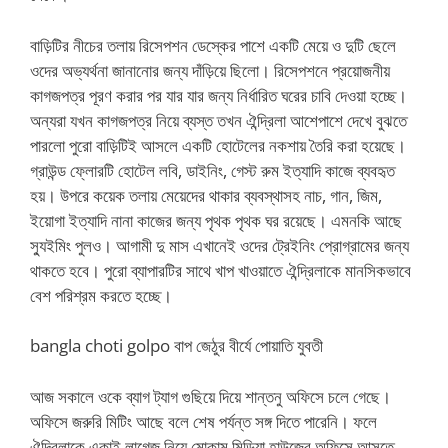
বাড়িটির নীচের তলায় রিসেপশন ডেস্কের পাশে একটি মেয়ে ও দুটি ছেলে
ওদের অভ্যর্থনা জানানোর জন্য দাঁড়িয়ে ছিলো। রিসেপশনে প্রয়োজনীয়
কাগজপত্র পূরণ করার পর যার যার জন্য নির্ধারিত ঘরের চাবি দেওয়া হচ্ছে।
অন্যরা যখন কাগজপত্র নিয়ে ব্যস্ত তখন ঐন্দ্রিলা আশেপাশে দেখে বুঝতে
পারলো পুরো বাড়িটিই আসলে একটি হোটেলের নকশায় তৈরি করা হয়েছে।
গ্রাউন্ড ফ্লোরটি হোটেল লবি, ডাইনিং, গেস্ট রুম ইত্যাদি কাজে ব্যবহৃত
হয়। উপরে কয়েক তলায় মেয়েদের থাকার ব্যবস্থাসহ নাচ, গান, জিম,
ইয়োগা ইত্যাদি নানা কাজের জন্য পৃথক পৃথক ঘর রয়েছে। এমনকি আছে
স্যুইমিং পুলও। আগামী দু মাস এখানেই ওদের ট্রেইনিং প্রোগ্রামের জন্য
থাকতে হবে। পুরো ব্যাপারটির সাথে খাপ খাওয়াতে ঐন্দ্রিলাকে মানসিকভাবে
বেশ পরিশ্রম করতে হচ্ছে।
bangla choti golpo বাপ জেঠুর বীর্যে পোয়াতি যুবতী
আজ সকালে ওকে ব্যাগ ট্যাগ গুছিয়ে দিয়ে শান্তনু অফিসে চলে গেছে।
অফিসে জরুরি মিটিং আছে বলে শেষ পর্যন্ত সঙ্গ দিতে পারেনি। ফলে
ঐন্দ্রিলাকে একাই লাগেজ নিয়ে মোকাম মিডিয়া হাউজের অফিসে আসতে