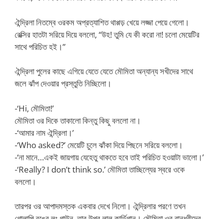
ঐন্দ্রিলা নিতম্বে ওরকম অপ্রত্যাশিত থাপ্পড় খেয়ে লজ্জা পেয়ে গেলো।
রেক্সির হাতটা সরিয়ে দিয়ে বললো, “উহ! তুমি যে কী করো না! চলো মেয়েটির
সাথে পরিচিত হই।”
ঐন্দ্রিলা পুলের কাছে এগিয়ে যেতে যেতে মৌমিতা অন্যান্য সখীদের সাথে
জলে ঝাঁপ দেওয়ার প্রস্তুতি নিচ্ছিলো।
-‘Hi, মৌমিতা!’
মৌমিতা ওর দিকে তাকালো কিন্তু কিছু বললো না।
-‘আমার নাম ঐন্দ্রিলা।’
-‘Who asked?’ মেয়েটি চুলে ঝাঁকা দিয়ে পিছনে সরিয়ে বললো।
-‘না মানে…একই জায়গায় যেহেতু থাকতে হবে তাই পরিচিত হওয়াটা ভালো।’
-‘Really? I don’t think so.’ মৌমিতা তাচ্ছিল্যের স্বরে ওকে
বললো।
তারপর ওর আপাদমস্তক একবার দেখে নিলো। ঐন্দ্রিলার পরণে তখন
গোলাপি রঙের লং গাউন, তার উপর লাল কার্ডিগান। মৌমিতা ওর বান্ধবীদের