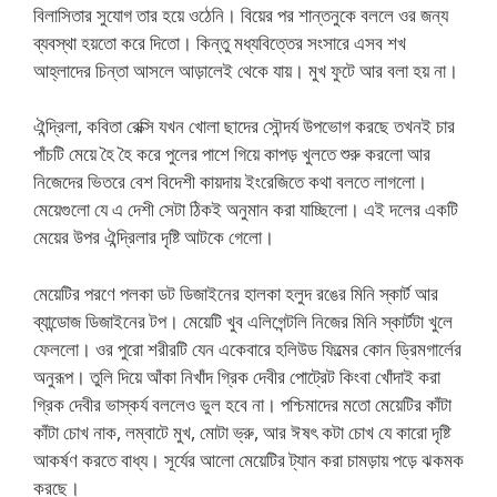
বিলাসিতার সুযোগ তার হয়ে ওঠেনি। বিয়ের পর শান্তনুকে বললে ওর জন্য
ব্যবস্থা হয়তো করে দিতো। কিন্তু মধ্যবিত্তের সংসারে এসব শখ
আহ্লাদের চিন্তা আসলে আড়ালেই থেকে যায়। মুখ ফুটে আর বলা হয় না।
ঐন্দ্রিলা, কবিতা রেক্সি যখন খোলা ছাদের সৌন্দর্য উপভোগ করছে তখনই চার
পাঁচটি মেয়ে হৈ হৈ করে পুলের পাশে গিয়ে কাপড় খুলতে শুরু করলো আর
নিজেদের ভিতরে বেশ বিদেশী কায়দায় ইংরেজিতে কথা বলতে লাগলো।
মেয়েগুলো যে এ দেশী সেটা ঠিকই অনুমান করা যাচ্ছিলো। এই দলের একটি
মেয়ের উপর ঐন্দ্রিলার দৃষ্টি আটকে গেলো।
মেয়েটির পরণে পলকা ডট ডিজাইনের হালকা হলুদ রঙের মিনি স্কার্ট আর
ব্যান্ডোজ ডিজাইনের টপ। মেয়েটি খুব এলিগেন্টলি নিজের মিনি স্কার্টটা খুলে
ফেললো। ওর পুরো শরীরটি যেন একেবারে হলিউড ফিল্মের কোন ড্রিমগার্লের
অনুরূপ। তুলি দিয়ে আঁকা নিখাঁদ গ্রিক দেবীর পোট্রেট কিংবা খোঁদাই করা
গ্রিক দেবীর ভাস্কর্য বললেও ভুল হবে না। পশ্চিমাদের মতো মেয়েটির কাঁটা
কাঁটা চোখ নাক, লম্বাটে মুখ, মোটা ভ্রু, আর ঈষৎ কটা চোখ যে কারো দৃষ্টি
আকর্ষণ করতে বাধ্য। সূর্যের আলো মেয়েটির ট্যান করা চামড়ায় পড়ে ঝকমক
করছে।