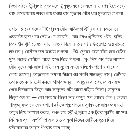
ফিতা সরিয়ে ঐন্দ্রিলার স্তনগুলো উন্মুক্ত করে ফেললো। তারপর ইতোমধ্যে
কাম উত্তেজনায় শক্ত হয়ে যাওয়া বাম স্তনের বোঁটা ধরে মুচড়াতে লাগলো।
কোনো মেয়ের সঙ্গে এটাই প্রথম যৌন অভিজ্ঞতা ঐন্দ্রিলার। কখনো যে
এরকমটা হতে পারে সেটাও সে ভাবেনি। তারপরেও ঐন্দ্রিলার শরীর রেক্সির
বিরামহীন পুশি চোষনে সাড়া দিতে লাগলো। তার শরীর উত্তপ্ত হয়ে ঘামতে
লাগলো। যোনীতে জল কাটতে লাগলো। পিঠ ধনুকের মতো বাঁকা হয়ে রেক্সির
মুখে নিজের যোনীকে আরো গুজে দিতে লাগলো। মুখ দিয়ে বের হতে লাগলো
যৌন সুখের আওয়াজ। এই চরম সুখের সময়ে বালিশের পাশে রাখা ফোন
বেজে উঠলো। আড়চোখে দেখলো স্ক্রিনে ওর স্বামী শান্তনুর নাম। রেক্সিকে
কোনমতে বলার চেষ্টা করলো থামার জন্য। কিন্তু রেক্সি ফোনের আওয়াজ
পেয়ে নির্দয়ভাবে জিহ্বা আর আঙ্গুলের গতি আরো বাড়িয়ে দিলো। মানুষের
জিহ্বা তো নয় — যেন স্বাপের জিহ্বা আর আঙ্গুল যেন লোহার শিক। বেচারা
শান্তনু যখন ফোনের ওপাশে স্ত্রীকে প্রমোশনের সুখবর দেওয়ার জন্য মহা
আনন্দ নিয়ে অপেক্ষা করছে, তখন তার স্ত্রী ঐন্দ্রিলা এক টুকরা মুরগীর মাংশের
বিনিময়ে প্রায় অপরিচিতা এক মেয়ের মুখে নিজের যোনীকে তুলে দিয়ে
রতিমোচনের আনন্দে শীৎকার করে যাচ্ছে।