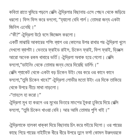
কবিতা রাতে ঘুমিয়ে পড়লে রেক্সি ঐন্দ্রিলার বিছানায় এসে পেছন থেকে জড়িয়ে
ধরলো। ফিস ফিস করে বললো, “হ্যালো বেবি গার্ল। তোমরা জন্য একটা
জিনিস এনেছি।”
-“কী?” ঐন্দ্রিলা উঠে বসে জিজ্ঞেস করলো।
একটি মাঝারি আকারের শপিং ব্যাগ ওর কোলের উপর রাখার পর ঐন্দ্রিলা খুলে
দেখলো ব্যাগটা। ভেতরে ফ্রাইড রাইস, চিকেন ফ্রাই, ফিশ ফ্রাই, ড্রিংক্স
আরো অনেক রকম খাবারে ভর্তি। ঐন্দ্রিলা অবাক হয়ে গেলো। রেক্সি
বললো,”ডাইনিং থেকে তোমার জন্য মেরে দিয়েছি ডার্লিং।”
রেক্সি প্যাকেট থেকে একটা বড় চিকেন উইং বের করে ওর কানে কানে
বললো,”তুমি চিকেন খাবে?” ঐন্দ্রিলা লোভীর মতো উইং এর দিকে তাকিয়ে
থেকে উপরে নীচে মাথা নাড়লো।
-“তাহলে হা করো।”
ঐন্দ্রিলা মুখ হা করলে ওর মুখের ভিতরে মাংশের টুকরা ঢুকিয়ে দিয়ে রেক্সি
বললো, “তুমি চিকেন খাওয়া বেবি। আর আমি তোমার পুশি খাই।”
ঐন্দ্রিলাকে হালকা ধাক্কা দিয়ে বিছানায় চিৎ করে শুইয়ে দিলো। ওর পায়ের
কাছে গিয়ে গায়ের নাইটিকে ধীরে ধীরে উপরে তুলে ফর্সা কোমল উরুদ্বয়কে