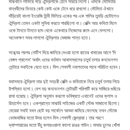
মাঝখানে লাফিয়ে পড়ে ঐন্দ্রিলাকে ঠেলে সরিয়ে নিলো। ওদিকে মৌমিতার
বান্ধবীদের ভিতরে কেউ কেউ ওকে টেনে ধরে রাখলো। মৌমিতা ঐখানে
দাঁড়িয়েই বাংলা ইংরেজি হিন্দী মিলিয়ে একের পর এক গালির তুবড়ি ছোটালেও
ঐন্দ্রিলা তেমন একটা সুবিধা করতে পারছিলো না। রেক্সি আর কবিতা মিলে
ওকে টানতে টানতে ছাদ থেকে একেবারে নিজেদের রুমে এনে ফেললো।
অনেকক্ষণ সময় লাগলো ঐন্দ্রিলার মেজাজ শান্ত হতে।
সন্ধ্যের পরপর নোটিশ দিয়ে জানিয়ে দেওয়া হলো রাতের খাবারের আগে ‘দি
বেঙ্গল প্যালেস’ অর্থাৎ ওদের বর্তমান আবাসস্থলের চতুর্থ তলার কনভেনশন
সেন্টারে সবাইকে যেতে হবে। মিস শেফালী নবাগতদের সাথে পরিচিত হবেন।
যথাসময়ে ঐন্দ্রিলা তার দুই সহচরী রেক্সি ও কবিতাকে নিয়ে চতুর্থ তলায় গিয়ে
উপস্থিত হলো। বেশ বড় কনভেনশন সেন্টারটি পরিপাটি করে সাজিয়ে গুছিয়ে
রাখা হয়েছে। ঐন্দ্রিলা অনুমান করলো ভবিষ্যতে এখানেই ওদের ক্লাস ও
রিহার্সেল হবে। একপ্রান্তে মাঝারি সাইজের একটি স্টেজ সাজানো ছিলো।
মেয়েরা সবাই যখন ছোট বড় সার্কেলে আড্ডা জমিয়ে ফেলেছে তখন স্টেজে
ভোজবাজির মতো উদয় হলেন মিস শেফালী জেন্দ্রায়া। তার পরণে
ভ্যাম্পায়ারের মতো উঁচু কলারওয়ালা কালো রঙের গাউন। মাথার চুলের খোঁপা