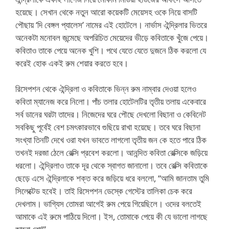
হয়েছে। সেখান থেকে নতুন আরো কয়েকটি মেয়েসহ ওকে নিয়ে বাসটি
পৌছায় ‘দি বেঙ্গল প্যালেস’ নামের এই হোটেলে। নার্ভাস ঐন্দ্রিলার ভিতরে
অনেকটা মনোবল জন্মেছে অপরিচিত মেয়েদের ভীড়ে কবিতাকে খুঁজে পেয়ে।
কবিতাও তাকে পেয়ে অনেক খুশি। পথে যেতে যেতে দুজনে ঠিক করলো যে
করেই হোক একই রুম শেয়ার করতে হবে।
রিসেপশন থেকে ঐন্দ্রিলা ও কবিতাকে ভিন্ন রুম নাম্বার দেওয়া হলেও
কবিতা ম্যানেজ করে নিলো। পাঁচ তলার হোটেলটির তৃতীয় তলায় একেবারে
সর্ব ডানের ঘরটা তাদের। নিজেদের ঘরে পৌছে দেখলো বিছানা ও কেবিনেট
সবকিছু পূর্বেই বেশ চমৎকারভাবে গুছিয়ে রাখা হয়েছে। তবে ঘরে বিছানা
সংখ্যা তিনটি দেখে ওরা যখন ভাবতে লাগলো তৃতীয় জন কে হতে পারে ঠিক
তখনই দরজা ঠেলে রেক্সি প্রবেশ করলো। আনন্দিত কবিতা রেক্সিকে জড়িয়ে
ধরলো। ঐন্দ্রিলাও তাকে দূর থেকে স্বাগত জানালো। তবে রেক্সি কবিতাকে
ছেড়ে এসে ঐন্দ্রিলাকে শক্ত করে জড়িয়ে ধরে বললো, “আমি জানতাম তুমি
সিলেক্টেড হবেই। তাই রিসেপশন ডেস্কে গেস্টের তালিকা চেক করে
দেখলাম। ভাগ্যিস তোমরা আগেই রুম পেয়ে গিয়েছিলে। ওদের বলতেই
আমাকে এই রুমে পাঠিয়ে দিলো। ইস, তোমাকে পেয়ে কী যে ভালো লাগছে