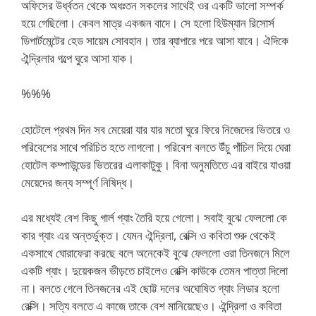
অফিসের উর্ধ্বতন থেকে অধঃতন সকলের সাথেই ওর একটি ভালো সম্পর্ক
হয়ে গেছিলো। কেবল মাত্র একজন বাদে। সে হলো হিউম্যান রিসোর্স
ডিপার্টমেন্টের হেড সায়েম সোবহান। তার ব্যাপারে পরে আসা যাবে। ঐদিকে
ঐন্দ্রিলার গল্পে ঘুরে আসা যাক।
%%%
হোটেলে প্রথম দিন সব মেয়েরা যার যার মতো ঘুরে ফিরে নিজেদের ভিতরে ও
পরিবেশের সাথে পরিচিত হতে লাগলো। পরিবেশ বলতে উঁচু পাঁচিল দিয়ে ঘেরা
হোটেল কম্পাউন্ডের ভিতরের এলাকাটুকু। বিনা অনুমতিতে এর বাইরে যাওয়া
মেয়েদের জন্য সম্পূর্ণ নিষিদ্ধ।
এর মধ্যেই বেশ কিছু গার্ল গ্যাং তৈরি হয়ে গেলো। সবাই বুঝে ফেললো কে
কার গ্যাং এর অন্তর্ভুক্ত। যেমন ঐন্দ্রিলা, রেক্সি ও কবিতা শুরু থেকেই
একসাথে ঘোরাফেরা করছে বলে অনেকেই বুঝে ফেললো ওরা তিনজনে মিলে
একটি গ্যাং। দুয়েকজন ভীড়তে চাইলেও রেক্সি কাউকে তেমন পাত্তা দিলো
না। বলতে গেলে তিনজনের এই ছোট্ট দলের অঘোষিত গ্যাং লিডার হলো
রেক্সি। সত্যি বলতে এ কাজে তাকে বেশ মানিয়েছেও। ঐন্দ্রিলা ও কবিতা