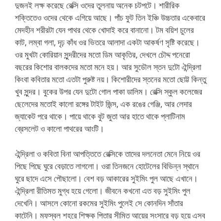
দুজনই লক্ষ করেছে রেক্সি ওদের তুলনায় অনেক চটপটে। শারীরিক
শক্তিতেও ওদের থেকে এগিয়ে আছে। পাঁচ ফুট তিন ইঞ্চি উচ্চতার একেবারে
মেদহীন শরীরটা যেন পাথর থেকে খোদাই করে বানানো। টম বয়িশ চুলের
কাট, লম্বা গলা, দৃঢ় কাঁধ ওর ভিতরে আলাদা একটা আকর্ষণ সৃষ্টি করেছে।
ওর মুখটা কোরিয়ান সুন্দরীদের মতো ডিম আকৃতির, দেখলে চৌদ্দ পনেরো
বছরের কিশোর বালকদের মতো মনে হয়। আর সুডৌল স্তন দুটো ঐন্দ্রিলা
কিংবা কবিতার মতো এতটা পুরুষ্ট নয়। কিশোরীদের স্তনের মতো ছোট্ট কিন্তু
খুব সুন্দর। বুকের উপর যেন দুটো গোল পাকা ডালিম। রেক্সি স্কুল কলেজের
ছেলেদের মতোই কালো রঙ্গের টাইট জিন্স, এক রঙের গেঞ্জি, আর লেদার
জ্যাকেট পরে থাকে। পায়ে থাকে বুট জুতা আর হাতে থাকে প্লাটিনাম
ব্রেসলেট ও কালো পাথরের আংটি।
ঐন্দ্রিলা ও কবিতা বিনা আপত্তিতে রেক্সিকে তাদের দলনেতা মেনে নিয়ে ওর
পিছে পিছে ঘুরে বেড়াতে লাগলো। ওরা তিনজনে হোটেলের বিভিন্ন স্থানে
ঘুরে ছাদে এসে পৌছালো। বেশ বড় আকারের সুইমিং পুল আছে এখানে।
ঐন্দ্রিলা রীতিমত মুগ্ধ হয়ে গেলো। জীবনে কখনো এত বড় সুইমিং পুল
দেখেনি। আসলে কোনো রকমের সুইমিং পুলেই সে কোনদিন সাঁতার
কাটেনি। মফস্বল শহরে শিক্ষক পিতার সীমিত আয়ের সংসারে বড় হয়ে এসব