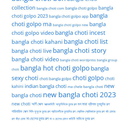
collection
bangla
bangla choti golpo
bangla choti com
bangla
choti golpo 2023
bangla choti golpo app
choti golpo ma
bangla
bangla choti golpo new
bangla choti incest
choti golpo video
bangla choti list
bangla choti kahani
bangla choti story
bangla choti live
bangla choti video
bangla choti wordpress
bangla group
bangla hot choti golpo
bangla
choti
choti golpo
sexy choti
choti
choti bangla golpo
new
indian bangla choti
kahini
ma chele bangla choti
new bangla choti 2023
bangla choti
new choti
গুদ মারা
অর্গি সেক্স
আত্মকাহিনী
আপু/দিদিকে চুদার গল্প
থ্রীসাম চুদাচুদির গল্প
পারিবারিক সেক্স
পিসি-ফুফুকে চুদার গল্প
প্রতিবেশীকে চুদাচদির গল্প
প্রেমিক-প্রেমিকাকে চুদার গল্প
বউ চোদার
মা-ছেলের চুদার গল্প
মামিকে চুদার গল্প
বাঁড়া চোষা
গল্প
মা ও ছেলের চোদন কাহিনী