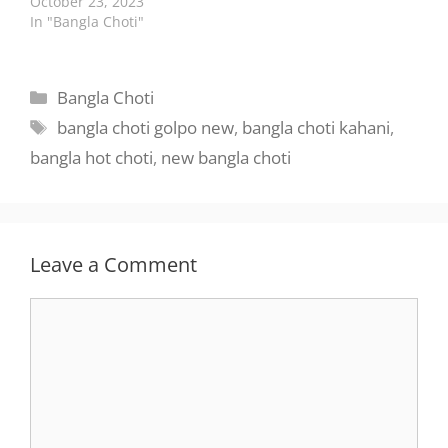
October 23, 2023
In "Bangla Choti"
Categories
Bangla Choti
Tags
bangla choti golpo new
,
bangla choti kahani
,
bangla hot choti
,
new bangla choti
Leave a Comment
Comment