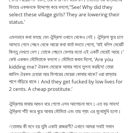
ভিতরে একজনকে উদ্দেশ্যে করে বললো,”See! Why did they
select these village girls? They are lowering their
status.’
এমনভাবে কথা বলছে যেন ঐন্দ্রিলা ওখানে থেকেও নেই। ঐন্দ্রিলা ঘুরে চলে
আসতে গেলে পেছন থেকে আরো কথা বার্তা শুনতে পেলো, ‘যাই বলিস মেয়েটি
কিন্তু দেখতে বেশ। তোকে পেছনে ফেলার মতো এই একটি মেয়েই আছে।’
কেউ একজন মৌমিতাকে বললো। মৌমিতা জবাব দিলো, ‘Are you
kidding me? ঐরকম মেয়েকে আমার সাথে তুলনা করছিস! তোরা
জানিস ঐরকম চেহারা আর ফিগারের মেয়েরা কোথায় থাকে? ওরা রাস্তার
পাশে দাঁড়িয়ে থাকে। And they get fucked by low lives for
2 cents. A cheap prostitute.’
ঐন্দ্রিলার মাথায় আগুন ধরে গেলো এসব আলোচনা শুনে। এত বড় সাহস!
ঐন্দ্রিলা শাঁই করে ঘুরে আবার মৌমিতা এবং তার গ্যাং এর মুখোমুখি হলো।
-‘তোমার কী মনে হয় তুমি একাই রাজরাণী? এখানে আমরা সবাই সমান