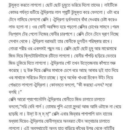
উন্মুক্ত করতে লাগলো। ছোট ছোট চুমুতে ভরিয়ে দিলো তাদের। নাইটিকে
কোমর পর্যন্ত গুটিয়ে ঐন্দ্রিলার লাল প্যান্টি উন্মুক্ত করে ফেললো। ওটা ধরে
টেনে নামিয়ে ফেললো রেক্সি। ঐন্দ্রিলা দুর্বলভাবে বাঁধা দেওয়ার চেষ্টা করেও
লাভ হলো না। ওর যোনী অরক্ষিত হয়ে পড়লো রেক্সির চোখের সামনে।গরম
নিঃশ্বাস টের পেলো নিজের যোনীর চারপাশে। রেক্সি টেনে টেনে ঘ্রাণ নিচ্ছে
সেখান থেকে। ঐন্দ্রিলা বরাবরই তার যোনীকে চুলহীন পরিষ্কার রাখে।
নোংরা শরীর ওর একদমই পছন্দ নয়। রেক্সি ছোট ছোট চুমু আর মাঝেমাঝে
জিভ দিয়ে ক্লিটোরিসটাকে চাঁটতে লাগলো। যোনীর পাঁপড়ি ছড়িয়ে ভেতরে
জিভ ঢুকিয়ে দিতে লাগলো। ঐন্দ্রিলার পেট তখন উত্তেজনায় কাঁপতে শুরু
করেছে। দু উরু দিয়ে রেক্সির মাথাকে চেপে ধরে আছে আবার দুই হাত দিয়ে
ওর মাথাকে সরিয়েও দিতে চাচ্ছে। মুখে অর্ধেক খাওয়া চিকেন উইং নিয়ে
গোঙাতে লাগলো ঐন্দ্রিলা। কোনমতে বললো, “কী করছো এসব? সরো
বলছি।”
রেক্সি আরো প্যাশোনেটলি ঐন্দ্রিলার যোনীতে জিভ চালাতে চালাতে
বললো,”সরি বেবি গার্ল। তোমার পুশি এতো সুন্দর! আজ আমি ওটাকে না খেয়ে
ছাড়ছি না। উফ্! উ ম্ ম্ ম্!” রেক্সি এবার জিহ্বার পাশাপাশি ডান হাতের
মধ্যমা দিয়েও ঐন্দ্রিলার যোনীগহ্বরে অনবরত যৌন অত্যাচার চালাতে
লাগলো। এই অবস্থাতেই অন্য হাত বাড়িয়ে কাঁধের উপর থেকে নাইটির