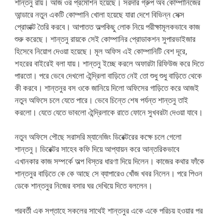
শান্তনু রায়। আজ ওর প্রমোশন হয়েছে। সরদার গ্রুপ অব কোম্পানিজের
আন্ডারে নতুন একটি কোম্পানি খোলা হয়েছে যারা দেশে বিভিন্ন সেক্স
প্রোডাক্ট তৈরি করবে। আপাতত অল্পকিছু লোক নিয়ে পরীক্ষামূলকভাবে কাজ
শুরু করেছে। শান্তনু রায়কে সেই কোম্পানির প্রোডাকশন সুপারভাইজার
হিসেবে নিয়োগ দেওয়া হয়েছে। মূল অফিস এই কোম্পানিটি বেশ দূরে,
শহরের বাইরেই বলা যায়। শান্তনু ইচ্ছে করলে অফারটা রিফিউজ করে দিতে
পারতো। পরে ভেবে দেখলো ঐন্দ্রিলা বাড়িতে নেই তো শুধু শুধু বাড়িতে থেকে
কী করবে। শান্তনুর বস ওকে জানিয়ে দিলো অফিসের গাড়িতে করে আজই
নতুন অফিসে চলে যেতে পারে। ভেবে চিন্তে শেষ পর্যন্ত শান্তনু তাই
করলো। যেতে যেতে ভাবলো ঐন্দ্রিলাকে রাতে ফোনে সুখবরটা দেওয়া যাবে।
নতুন অফিসে পৌছে সরাসরি ম্যানেজিং ডিরেক্টরের কক্ষে চলে গেলো
শান্তনু। ডিরেক্টর সাহেব কফি দিয়ে আপ্যায়ন করে আন্তরিকভাবে
এখানকার কাজ সম্পর্কে অল্প বিস্তর ধারণা দিয়ে দিলেন। কাজের কথার ফাঁকে
শান্তনুর বাড়িতে কে কে আছে সে ব্যাপারেও খোঁজ খবর নিলেন। পরে পিওন
ডেকে শান্তনুর নিজের বসার ঘর দেখিয়ে দিতে বললেন।
পরবর্তী এক সপ্তাহে সকলের সাথেই শান্তনুর একে একে পরিচয় হওয়ার পর