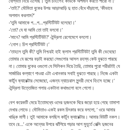
যোগ্যতা নিয়ে এসেছি। তুমি চাইলেই কাউকে অপমান করতে পারো না।’
-‘তাই?’ মৌমিতা বুকের উপর আড়াআড়ি দু হাত বেঁধে দাঁড়ালো, ‘কীভাবে
অপমান করলাম?’
-‘তুমি আমাকে প…প…প্রস্টিটিউট বলেছো।’
-‘তো? যে যা আমি তো তাই বলবো।’
-‘মানে? আমি প্রস্টিটিউট?’ ঐন্দ্রিলা রেগেমেগে বললো।
-‘নোপ। চিপ প্রস্টিটিউট।’
-‘তাহলে তুমি কী? তুমি নিশ্চয়ই হাই ক্লাস প্রস্টিটিউট! তুমি কী ভেবেছো
তোমার যে রূপের বড়াই করছো সেগুলোর আসল রহস্য কেউ বুঝতে পারছে
না। তোমার বুকের ওগুলো যে সিলিকন দিয়ে তৈরি, তোমার পুরো শরীরটাই যে
সার্জারির কল্যাণে পাওয়া এটা এখানকার সবাই বুঝতে পারছে। নিজে একটা
কার্টুন ক্যারেক্টার সেজেছো, এজন্য ন্যাচেরাল সুন্দরী দেখে হিংসে হচ্ছে।’
ঐন্দ্রিলা উত্তেজিত গলায় একটানা কথাগুলো বলে গেলো।
বেশ কয়েকটি মেয়ে ইতোমধ্যে ওদের দুজনকে ঘিরে জড়ো হয়ে গেছে তামাশা
দেখার লোভে। মৌমিতাও একই রকম চিৎকার করে বললো, ‘ ওরে আমার
খাঙ্কি মাগী। তুই আমাকে বলছিস কার্টুন ক্যারেক্টার। আমার বিউটি নকল।
তবে রে…’ একে অন্যের উপরে ঝাঁপিয়ে পড়ার আগ মুহূর্তে রেক্সি দুজনের