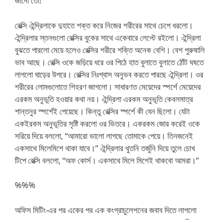
জানো তো!”
রেক্সি ঐন্দ্রিলাকে দুহাতে শক্ত করে নিজের শরীরের সাথে চেপে ধরলো।
ঐন্দ্রিলার স্তনগুলো রেক্সির বুকের সাথে একেবারে লেপ্টে রইলো। ঐন্দ্রিলা
বুঝতে পারলো মেয়ে হলেও রেক্সির শরীরে শক্তি অনেক বেশি। বেশ পুরুষালি
ভাব আছে। রেক্সি ওকে জড়িয়ে ধরে ওর পিঠে হাত বুলাতে বুলাতে ঠোঁট ঘষতে
লাগলো ঘাড়ের উপরে। রেক্সির নিঃশ্বাস অনুভব করতে পারছে ঐন্দ্রিলা। ওর
শরীরের লোমগুলোতে শিহরণ জাগলো। সাধারণত মেয়েদের স্পর্শে মেয়েদের
এরকম অনুভূতি হওয়ার কথা নয়। ঐন্দ্রিলা এরকম অনুভূতি কেবলমাত্র
শান্তনুর স্পর্শেই পেয়েছে। কিন্তু রেক্সির স্পর্শে কী যেন ছিলো। যেটা
একইরকম অনুভূতির সৃষ্টি করলো ওর ভিতরে। একরকম জোর করেই ওকে
সরিয়ে দিয়ে বললো, “আমারো ভালো লাগছে তোমাকে পেয়ে। তিনজনেই
একসাথে মিলেমিশে থাকা যাবে।” ঐন্দ্রিলার থুতনি তর্জুনি দিয়ে তুলে চোখ
টিপে রেক্সি বললো, “অফ কোর্স। একসাথে মিলে মিশেই থাকবো আমরা।”
%%%
অফিস মিটিং-এর পর একের পর এক কংগ্রাচুলেশনের জবাব দিতে লাগলো