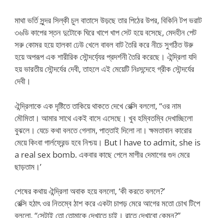
মাথা ভর্তি সুন্দর সিল্কী চুল বাতাসে উড়ছে তার পিঠের উপর, বিকিনি টপ ভরাট
৩৬ডি কাপের স্তন দুটোকে ঘিরে খাপে খাপ সেট হয়ে বসেছে, মেদহীন পেট
সরু কোমর হয়ে হালকা ঢেউ খেলে বাবল বাট তৈরি করে নীচে সুগঠিত উরু
হয়ে অপরূপ এক শারীরিক সৌন্দর্য্যের প্রদর্শনী তৈরি করেছে। ঐন্দ্রিলা যদি
হয় ভারতীয় সৌন্দর্যের দেবী, তাহলে এই মেয়েটি নিঃসন্দেহে গ্রীক সৌন্দর্যের
দেবী।
ঐন্দ্রিলাকে এক দৃষ্টিতে তাকিয়ে থাকতে দেখে রেক্সি বললো, “ওর নাম
মৌমিতা। আমার সাথে একই বাসে এসেছে। খুব হম্বিতম্বি দেখাচ্ছিলো
বুঝলে। যেচে কথা বলতে গেলাম, পাত্তাই দিলো না। ক্ষমতাবান কারোর
মেয়ে কিংবা গার্লফ্রেন্ড হবে নিশ্চয়। But I have to admit, she is
a real sex bomb. একবার কাছে পেলে মাগীর দেমাগের গুদ মেরে
ছাড়তাম।’
শেষের কথায় ঐন্দ্রিলা অবাক হয়ে বললো, ‘কী করতে বললে?’
রেক্সি হঠাৎ ওর নিতম্বে ঠাশ করে একটা চাপড় মেরে আগের মতো চোখ টিপে
বললো, “সেটাই তো তোমাকে দেখাতে চাই। রাতে দেখাবো কেমন?”