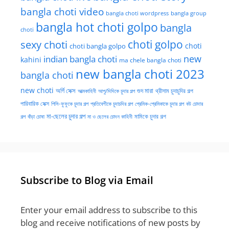
bangla choti video
bangla choti wordpress
bangla group
bangla hot choti golpo
bangla
choti
choti golpo
sexy choti
choti
choti bangla golpo
new
indian bangla choti
kahini
ma chele bangla choti
new bangla choti 2023
bangla choti
new choti
গুদ মারা
অর্গি সেক্স
আত্মকাহিনী
আপু/দিদিকে চুদার গল্প
থ্রীসাম চুদাচুদির গল্প
পারিবারিক সেক্স
পিসি-ফুফুকে চুদার গল্প
প্রতিবেশীকে চুদাচদির গল্প
প্রেমিক-প্রেমিকাকে চুদার গল্প
বউ চোদার
মা-ছেলের চুদার গল্প
মামিকে চুদার গল্প
বাঁড়া চোষা
গল্প
মা ও ছেলের চোদন কাহিনী
Subscribe to Blog via Email
Enter your email address to subscribe to this
blog and receive notifications of new posts by