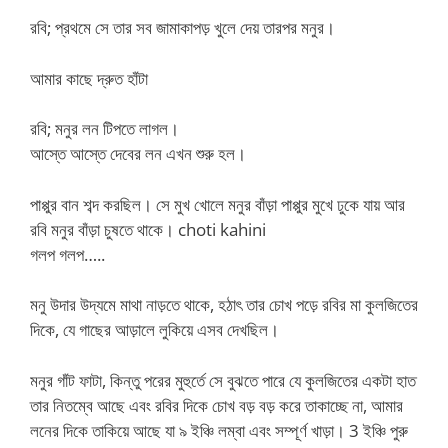
রবি; প্রথমে সে তার সব জামাকাপড় খুলে দেয় তারপর মনুর।
আমার কাছে দ্রুত হাঁটা
রবি; মনুর লন টিপতে লাগল।
আস্তে আস্তে দেবের লন এখন শুরু হল।
পাপ্পুর বান শব্দ করছিল। সে মুখ খোলে মনুর বাঁড়া পাপ্পুর মুখে ঢুকে যায় আর
রবি মনুর বাঁড়া চুষতে থাকে। choti kahini
গলপ গলপ…..
মনু উদার উদ্যমে মাথা নাড়তে থাকে, হঠাৎ তার চোখ পড়ে রবির মা কুলজিতের
দিকে, যে গাছের আড়ালে লুকিয়ে এসব দেখছিল।
মনুর গাঁট ফাটা, কিন্তু পরের মুহুর্তে সে বুঝতে পারে যে কুলজিতের একটা হাত
তার নিতম্বে আছে এবং রবির দিকে চোখ বড় বড় করে তাকাচ্ছে না, আমার
লনের দিকে তাকিয়ে আছে যা ৯ ইঞ্চি লম্বা এবং সম্পূর্ণ খাড়া। 3 ইঞ্চি পুরু