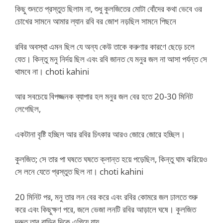
কিছু শুনতে প্রস্তুত ছিলাম না, শুধু কুলজিতের মোটা বোঁদের কথা ভেবে ওর
চোখের সামনে আমার ল্যান রবি বর জোশ নড়ছিল সামনে পিছনে
রবির অবস্থা এমন ছিল যে অন্য কেউ তাকে করুণার কারণে ছেড়ে চলে
যেত। কিন্তু মনু নির্দয় ছিল এবং রবি জানত যে মনুর জল না আসা পর্যন্ত সে
থামবে না। choti kahini
আর সবচেয়ে বিপজ্জনক ব্যাপার হল মনুর জল বের হতে 20-30 মিনিট
লেগেছিল,
একটানা বৃষ্টি হচ্ছিল আর রবির চিৎকার আরও জোরে জোরে হচ্ছিল।
কুলজিত; সে তার পা ঘষতে ঘষতে ক্লান্ত হয়ে পড়েছিল, কিন্তু ঘাম ঝরিয়েও
সে লনে যেতে প্রস্তুত ছিল না। choti kahini
20 মিনিট পর, মনু তার লন বের করে এবং রবির কোমরে জল ঢালতে শুরু
করে এবং কিছুক্ষণ পরে, জলে ভেজা লনটি রবির আড়ালে ঘষে। কুলজিত
দ্রুত তার বাড়ির দিকে এগিয়ে যায়