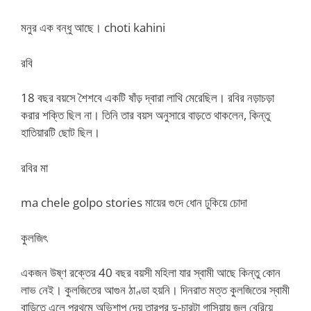
মনুর এক বন্ধু আছে। choti kahini
রবি
18 বছর বয়সে শৈশবে একটি ষাঁড় দ্বারা লাথি মেরেছিল। রবির নড়াচড়া
করার শক্তি ছিল না। তিনি তার বয়স অনুসারে বাড়তে থাকলেন, কিন্তু
হাতিয়ারটি ছোট ছিল।
রবির মা
ma chele golpo stories মায়ের গুদে ধোন ঢুকিয়ে চোদা
কুলজিৎ
একজন উষ্ণ রক্তের 40 বছর বয়সী মহিলা যার স্বামী আছে কিন্তু কোন
লাভ নেই। কুলজিতের আগুন ঠাণ্ডা হয়নি। দিনরাত মত্ত কুলজিতের স্বামী
বাড়িতে এলে প্রথমে অভিশাপ দেয় তারপর দু-চারটা গাসিয়ায় জল বেরিয়ে