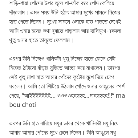
শাড়ি-শায়া পোঁদের উপর তুলে পা-ফাঁক করে পোঁদ কেলিয়ে
দাঁড়ালাম। এমন সময় উনি হঠাৎ আমার মুখের সামনে নিজের
হাত পেতে দিলেন। মুখের সামনে ওনাকে হাত পাততে দেখেই
আমি ওনার মনের কথা বুঝতে পাড়লাম আর হাসিমুখে একদলা
থুতু ওনার হাতে তালুতে ফেললাম।
এরপর উনি নিজেও খানিকটা থুতু নিজের হাতে ফেলে সেটা
নিজের ঠাটানো বাঁড়ার মুন্ডিতে আচ্ছা করে মাখালেন। তারপর
সেই থুতু মাখা হাত আমার পোঁদের ফুটোর মুখে দিয়ে চেপে
ধরলেন। আমি তো শিটিয়ে উঠলাম পোঁদে ওনার আঙুলের স্পর্শ
পেয়ে, “আইইইইইইই… ওওওওহহহহহ…মাহহহহহ!!!” ma
bou choti
এরপর উনি হাত বারিয়ে মধুর ডাবর থেকে খানিকটা মধু নিয়ে
আবার আমার পোঁদের মুখে ঢেলে দিলেন। উনি আঙুলে মধু