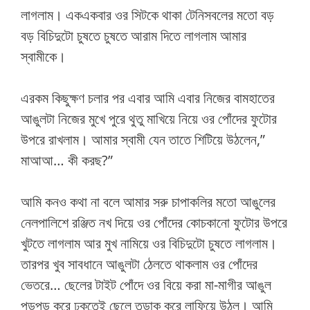
লাগলাম। একএকবার ওর সিটকে থাকা টেনিসবলের মতো বড়
বড় বিচিদুটো চুষতে চুষতে আরাম দিতে লাগলাম আমার
স্বামীকে।
এরকম কিছুক্ষণ চলার পর এবার আমি এবার নিজের বামহাতের
আঙুলটা নিজের মুখে পুরে থুতু মাখিয়ে নিয়ে ওর পোঁদের ফুটোর
উপরে রাখলাম। আমার স্বামী যেন তাতে শিটিয়ে উঠলেন,”
মাআআ… কী করছ?”
আমি কনও কথা না বলে আমার সরু চাপাকলির মতো আঙুলের
নেলপালিশে রঞ্জিত নখ দিয়ে ওর পোঁদের কোচকানো ফুটোর উপরে
খুটতে লাগলাম আর মুখ নামিয়ে ওর বিচিদুটো চুষতে লাগলাম।
তারপর খুব সাবধানে আঙুলটা ঠেলতে থাকলাম ওর পোঁদের
ভেতরে… ছেলের টাইট পোঁদে ওর বিয়ে করা মা-মাগীর আঙুল
পড়পড় করে ঢুকতেই ছেলে তড়াক করে লাফিয়ে উঠল। আমি