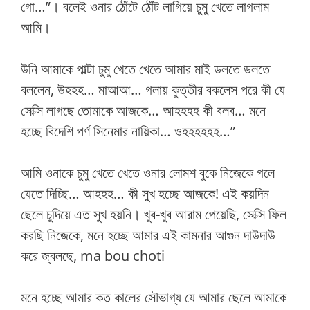
গো…”। বলেই ওনার ঠোঁটে ঠোঁট লাগিয়ে চুমু খেতে লাগলাম
আমি।
উনি আমাকে পাল্টা চুমু খেতে খেতে আমার মাই ডলতে ডলতে
বললেন, উহহহ… মাআআ… গলায় কুত্তীর বকলেস পরে কী যে
সেক্সি লাগছে তোমাকে আজকে… আহহহহ কী বলব… মনে
হচ্ছে বিদেশি পর্ণ সিনেমার নায়িকা… ওহহহহহহ…”
আমি ওনাকে চুমু খেতে খেতে ওনার লোমশ বুকে নিজেকে গলে
যেতে দিচ্ছি… আহহহ… কী সুখ হচ্ছে আজকে! এই কয়দিন
ছেলে চুদিয়ে এত সুখ হয়নি। খুব-খুব আরাম পেয়েছি, সেক্সি ফিল
করছি নিজেকে, মনে হচ্ছে আমার এই কামনার আগুন দাউদাউ
করে জ্বলছে, ma bou choti
মনে হচ্ছে আমার কত কালের সৌভাগ্য যে আমার ছেলে আমাকে