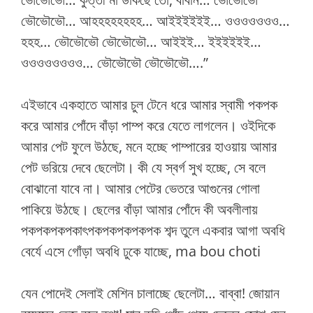
ভৌভৌভৌ… আহহহহহহহহ… আইইইইইই… ওওওওওওও…
হহহ… ভৌভৌভৌ ভৌভৌভৌ… আইইই… ইইইইইই…
ওওওওওওওও… ভৌভৌভৌ ভৌভৌভৌ….”
এইভাবে একহাতে আমার চুল টেনে ধরে আমার স্বামী পকপক
করে আমার পোঁদে বাঁড়া পাম্প করে যেতে লাগলেন। ওইদিকে
আমার পেট ফুলে উঠছে, মনে হচ্ছে পাম্পারের হাওয়ায় আমার
পেট ভরিয়ে দেবে ছেলেটা। কী যে স্বর্গ সুখ হচ্ছে, সে বলে
বোঝানো যাবে না। আমার পেটের ভেতরে আগুনের গোলা
পাকিয়ে উঠছে। ছেলের বাঁড়া আমার পোঁদে কী অবলীলায়
পকপকপকপকাৎপকপকপকপকপক শব্দ তুলে একবার আগা অবধি
বের্যে এসে গোঁড়া অবধি ঢুকে যাচ্ছে, ma bou choti
যেন পোদেই সেলাই মেশিন চালাচ্ছে ছেলেটা… বাব্বা! জোয়ান