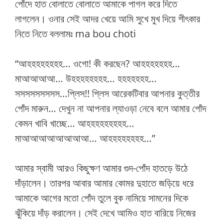
পোঁদে হাত বোলাতে বোলাতে আমাকে পাগল করে দিতে
লাগলেন। ওনার সেই আদর খেয়ে আমি সুখে মুখ দিয়ে শীৎকার
নিতে নিতে বললামঃ ma bou choti
“আহহহহহহহহ… ওগো! কী করছেন? আহহহহহহহ…
মাআআআআ… উহহহহহহহহ… হহহহহহহ…
সসসসসসসসস…প্লিস!! প্লিস আরেকটিবার আপনার কুত্তীর
পোঁদ মারুন… দেখুন না আপনার ল্যাওড়া নেবে বলে আমার পোঁদ
কেমন খাবি খাচ্ছে… আহহহহহহহহহ…
মাআআআআআআআআ… আহহহহহহহহ…”
আমার স্বামী আরও কিছুক্ষণ আমার গুদ-পোঁদ হাতড়ে উঠে
দাঁড়ালেন। তারপর আবার আমার কোমর দুহাতে জড়িয়ে ধরে
আমাকে আগের মতো পোঁদ তুলে বুক নামিয়ে সামনের দিকে
ঝুঁকিয়ে দাঁড় করালেন। সেই দেখে আমিও হাত বারিয়ে নিজের