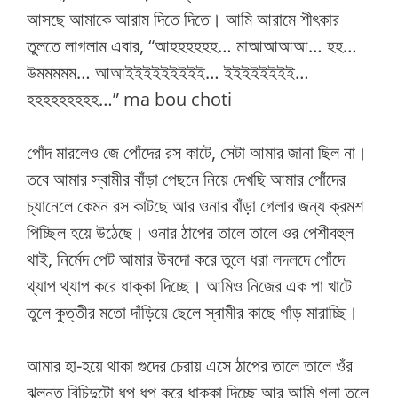
আসছে আমাকে আরাম দিতে দিতে। আমি আরামে শীৎকার
তুলতে লাগলাম এবার, “আহহহহহহ… মাআআআআ… হহ…
উমমমমম… আআইইইইইইইইই… ইইইইইইইই…
হহহহহহহহহ…” ma bou choti
পোঁদ মারলেও জে পোঁদের রস কাটে, সেটা আমার জানা ছিল না।
তবে আমার স্বামীর বাঁড়া পেছনে নিয়ে দেখছি আমার পোঁদের
চ্যানেলে কেমন রস কাটছে আর ওনার বাঁড়া গেলার জন্য ক্রমশ
পিচ্ছিল হয়ে উঠেছে। ওনার ঠাপের তালে তালে ওর পেশীবহুল
থাই, নির্মেদ পেট আমার উবদো করে তুলে ধরা লদলদে পোঁদে
থ্যাপ থ্যাপ করে ধাক্কা দিচ্ছে। আমিও নিজের এক পা খাটে
তুলে কুত্তীর মতো দাঁড়িয়ে ছেলে স্বামীর কাছে গাঁড় মারাচ্ছি।
আমার হা-হয়ে থাকা গুদের চেরায় এসে ঠাপের তালে তালে ওঁর
ঝুলন্ত বিচিদুটো ধপ ধপ করে ধাক্কা দিচ্ছে আর আমি গলা তুলে