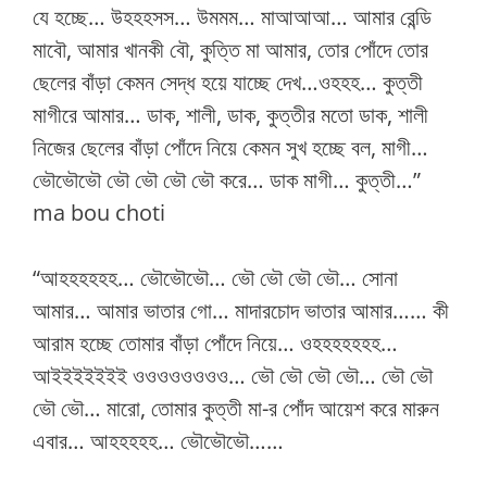
যে হচ্ছে… উহহহসস… উমমম… মাআআআ… আমার রেন্ডি
মাবৌ, আমার খানকী বৌ, কুত্তি মা আমার, তোর পোঁদে তোর
ছেলের বাঁড়া কেমন সেদ্ধ হয়ে যাচ্ছে দেখ…ওহহহ… কুত্তী
মাগীরে আমার… ডাক, শালী, ডাক, কুত্তীর মতো ডাক, শালী
নিজের ছেলের বাঁড়া পোঁদে নিয়ে কেমন সুখ হচ্ছে বল, মাগী…
ভৌভৌভৌ ভৌ ভৌ ভৌ ভৌ করে… ডাক মাগী… কুত্তী…”
ma bou choti
“আহহহহহহ… ভৌভৌভৌ… ভৌ ভৌ ভৌ ভৌ… সোনা
আমার… আমার ভাতার গো… মাদারচোদ ভাতার আমার…… কী
আরাম হচ্ছে তোমার বাঁড়া পোঁদে নিয়ে… ওহহহহহহহ…
আইইইইইইই ওওওওওওওও… ভৌ ভৌ ভৌ ভৌ… ভৌ ভৌ
ভৌ ভৌ… মারো, তোমার কুত্তী মা-র পোঁদ আয়েশ করে মারুন
এবার… আহহহহহ… ভৌভৌভৌ……