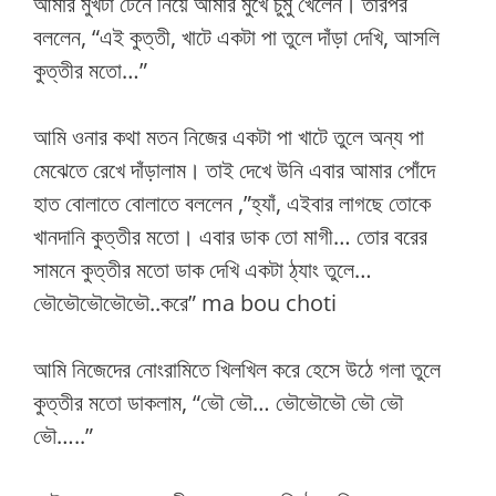
আমার মুখটা টেনে নিয়ে আমার মুখে চুমু খেলেন। তারপর
বললেন, “এই কুত্তী, খাটে একটা পা তুলে দাঁড়া দেখি, আসলি
কুত্তীর মতো…”
আমি ওনার কথা মতন নিজের একটা পা খাটে তুলে অন্য পা
মেঝেতে রেখে দাঁড়ালাম। তাই দেখে উনি এবার আমার পোঁদে
হাত বোলাতে বোলাতে বললেন ,”হ্যাঁ, এইবার লাগছে তোকে
খানদানি কুত্তীর মতো। এবার ডাক তো মাগী… তোর বরের
সামনে কুত্তীর মতো ডাক দেখি একটা ঠ্যাং তুলে…
ভৌভৌভৌভৌভৌ..করে” ma bou choti
আমি নিজেদের নোংরামিতে খিলখিল করে হেসে উঠে গলা তুলে
কুত্তীর মতো ডাকলাম, “ভৌ ভৌ… ভৌভৌভৌ ভৌ ভৌ
ভৌ…..”