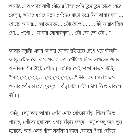
আমার… আপনার মাগী বৌয়ের টাইট পোঁদ চুদে চুদে তাকে মেরে
ফেলুন, আমার গুদের মতন পোঁদেও বাচ্চা ভরে দিন আমার জান…
ভাতার আমার… আহহহহহ… ভৌভৌভৌ…….. কী আরাম দিচ্ছ
গো… ওগো… আমার সোনাবাবুটা… ভৌ ভৌ ভৌ ভৌ…”
আমার স্বামী এবার আমার কোমর দুইহাতে চেপে ধরে বাঁড়াটা
আমূল টেনে বের করে পকাত করে সেঁধিয়ে দিতে লাগলেন ওনার
খানকী-মাগীর টাইট পোঁদে। আমিও সেই সাথে কাতরে উঠি,
“আহহহহহহহহ… হহহহহহহহহহ…” উনি তখন প্রাণ ভরে
আমার পোঁদ মারতে ব্যস্ত। বাঁড়া টেনে টেনে ঠাপ দিতে থাকলেন
উনি।
একটু একটু করে আমার পোঁদ ওনার হোঁৎকা বাঁড়া গিলে নিতে
পারছে, পোঁদের চ্যানেল ওনার বাঁড়ার জন্য একটু একটু করে লুজ
হয়েছে, আর ওনার বাঁড়া মসস্রিণ ভাবে ভেতরে গিয়ে বেরিয়ে