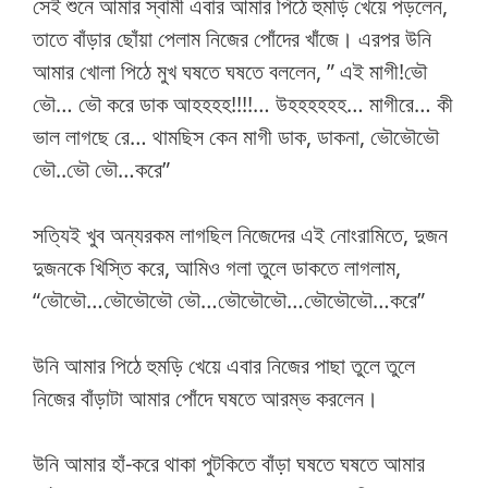
সেই শুনে আমার স্বামী এবার আমার পিঠে হুমড়ি খেয়ে পড়লেন,
তাতে বাঁড়ার ছোঁয়া পেলাম নিজের পোঁদের খাঁজে। এরপর উনি
আমার খোলা পিঠে মুখ ঘষতে ঘষতে বললেন, ” এই মাগী!ভৌ
ভৌ… ভৌ করে ডাক আহহহহ!!!!… উহহহহহহ… মাগীরে… কী
ভাল লাগছে রে… থামছিস কেন মাগী ডাক, ডাকনা, ভৌভৌভৌ
ভৌ..ভৌ ভৌ…করে”
সত্যিই খুব অন্যরকম লাগছিল নিজেদের এই নোংরামিতে, দুজন
দুজনকে খিস্তি করে, আমিও গলা তুলে ডাকতে লাগলাম,
“ভৌভৌ…ভৌভৌভৌ ভৌ…ভৌভৌভৌ…ভৌভৌভৌ…করে”
উনি আমার পিঠে হুমড়ি খেয়ে এবার নিজের পাছা তুলে তুলে
নিজের বাঁড়াটা আমার পোঁদে ঘষতে আরম্ভ করলেন।
উনি আমার হাঁ-করে থাকা পুটকিতে বাঁড়া ঘষতে ঘষতে আমার