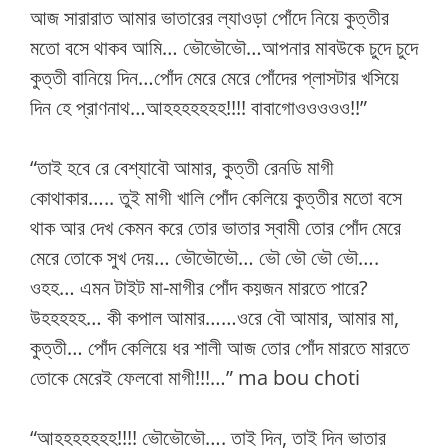
আজ সারারাত আমার ভাতারের ল্যাওড়া পোঁদে নিয়ে কুত্তীর
মতো বসে থাকব আমি… ভৌভৌভৌ…আপনার মাবউকে চুদে চুদে
কুত্তী বানিয়ে দিন…পোঁদ মেরে মেরে পোঁদের প্লাসটার খসিয়ে
দিন হে প্রাণনাথ…আহহহহহহহ!!!! বাবাগোওওওওও!!”
“তাই হবে রে বেশ্যাবৌ আমার, কুত্তী রেনডি মাগী
কোথাকার….. তুই মাগী খালি পোঁদ কেলিয়ে কুত্তীর মতো বসে
থাক আর দেখ কেমন করে তোর ভাতার স্বামী তোর পোঁদ মেরে
মেরে তোকে সুখ দেয়… ভৌভৌভৌ… ভৌ ভৌ ভৌ ভৌ….
ওহহ… এমন টাইট মা-মাগীর পোঁদ কয়জন মারতে পারে?
উহহহহহ… কী কপাল আমার……ওরে বৌ আমার, আমার মা,
কুত্তী… পোঁদ কেলিয়ে ধর শালী আজ তোর পোঁদ মারতে মারতে
তোকে মেরেই ফেলবো মাগী!!!…” ma bou choti
“আহহহহহহহ!!!! ভৌভৌভৌ…. তাই দিন, তাই দিন ভাতার