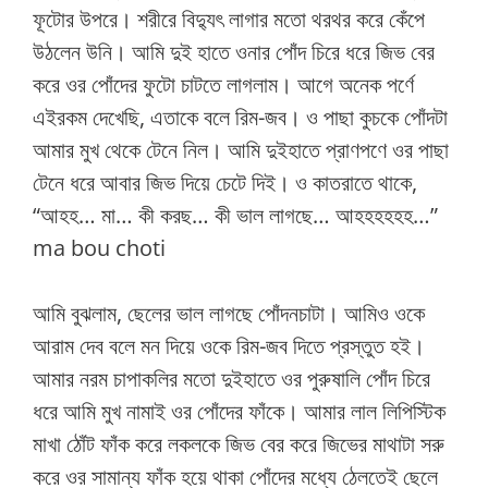
ফূটোর উপরে। শরীরে বিদ্যুৎ লাগার মতো থরথর করে কেঁপে
উঠলেন উনি। আমি দুই হাতে ওনার পোঁদ চিরে ধরে জিভ বের
করে ওর পোঁদের ফুটো চাটতে লাগলাম। আগে অনেক পর্ণে
এইরকম দেখেছি, এতাকে বলে রিম-জব। ও পাছা কুচকে পোঁদটা
আমার মুখ থেকে টেনে নিল। আমি দুইহাতে প্রাণপণে ওর পাছা
টেনে ধরে আবার জিভ দিয়ে চেটে দিই। ও কাতরাতে থাকে,
“আহহ… মা… কী করছ… কী ভাল লাগছে… আহহহহহহ…”
ma bou choti
আমি বুঝলাম, ছেলের ভাল লাগছে পোঁদনচাটা। আমিও ওকে
আরাম দেব বলে মন দিয়ে ওকে রিম-জব দিতে প্রস্তুত হই।
আমার নরম চাপাকলির মতো দুইহাতে ওর পুরুষালি পোঁদ চিরে
ধরে আমি মুখ নামাই ওর পোঁদের ফাঁকে। আমার লাল লিপিস্টিক
মাখা ঠোঁট ফাঁক করে লকলকে জিভ বের করে জিভের মাথাটা সরু
করে ওর সামান্য ফাঁক হয়ে থাকা পোঁদের মধ্যে ঠেলতেই ছেলে