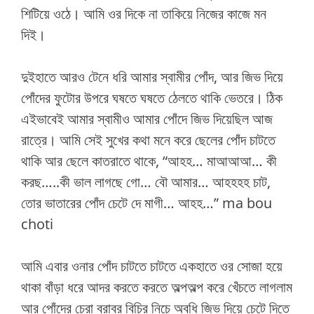
শিটিয়ে ওঠে। আমি ওর দিকে না তাকিয়ে নিজের কাজে মন
দিই।
দুইহাতে আরও টেনে ধরি আমার স্বামীর পোঁদ, আর জিভ দিয়ে
পোঁদের ফুটোর উপরে ঘষতে ঘষতে ঠেলতে থাকি ভেতরে। ঠিক
এইভাবেই আমার স্বামীও আমার পোঁদে জিভ দিয়েছিল আজ
রাত্রে। আমি সেই সুখের কথা মনে করে ছেলের পোঁদ চাটতে
থাকি আর ছেলে কাতরাতে থাকে, “আহহ… মাআআআ… কী
করছ…..কী ভাল লাগছে গো… বৌ আমার… আহহহহ চাট,
তোর ভাতারের পোঁদ চেটে দে মাগী… আহহ…” ma bou
choti
আমি এবার ওনার পোঁদ চাটতে চাটতে একহাতে ওর সোজা হয়ে
থাকা বাঁড়া ধরে আদর করতে করতে অল্পঅল্প করে খেঁচতে লাগলাম
আর পোঁদের চেরা বরাবর বিচির নিচে অবধি জিভ দিয়ে চেটে দিতে