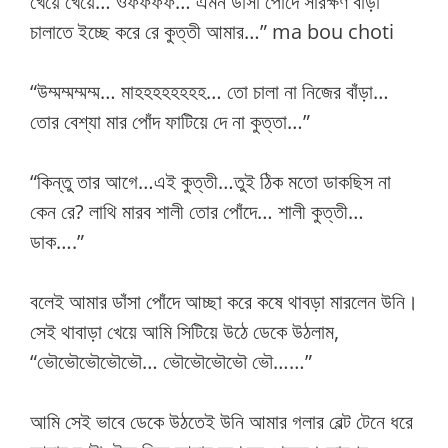
খেয়ে খেয়ে… ওফফফফ… এমন ডাঁসা পোঁদে সারক্ষণ বাঁড়া
চালাতে ইচ্ছে করে রে কুত্তী আমার…” ma bou choti
“উম্মম্মম্মম্ম… মাহহহহহহহহ… তো চালা না নিজের বাঁড়া…
তোর বেশ্যা মার পোঁদ ফাটিয়ে দে না কুত্তা…”
“কিন্তু তার আগে…এই কুত্তী…তুই ঠিক মতো ডাকছিস না
কেন রে? লাথি মারব শালী তোর পোঁদে… শালী কুত্তী…
ডাক….”
বলেই আমার ডাঁসা পোঁদে আচ্ছা করে কষে থাবড়া মারলেন উনি।
সেই থাবাড়া খেয়ে আমি সিটিয়ে উঠে ডেকে উঠলাম,
“ভৌভৌভৌভৌভৌ… ভৌভৌভৌভৌ ভৌ……”
আমি সেই ভাবে ডেকে উঠতেই উনি আমার গলার বেল্ট টেনে ধরে