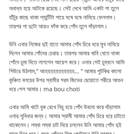
অবাধ্য হয়ে আটকে রয়েছে। সেই দেখে আমি একটা পা তুলে
হাঁটুর কাছে থাকা প্যান্টিটা পায়ে ঘষে ঘষে নামিয়ে ফেললাম।
তারপর পা দুটো আরও ফাঁক করে পোঁদ তুলে দাঁড়ালাম।
উনি এবার নিজের দুই হাতে আমার পোঁদ চিরে ধরে মুখ নামিয়ে
দিলেন আমার পোঁদের চেরায়। তারপর আমার খাবি খেতে থাকা
পোঁদে চুমা দিতে লাগলেন আয়েশ করে। ওনার সেই চুম্বনে আমি
শিউরে উঠলাম,” আহহহহহহহহহহহ… ” আমার পুটকির কালো
কুঞ্চিত বলয়ের উপর স্বামীর গরম জিভের ছোয়াতে শরীরে আগুন
ধরে গেল আমার। ma bou choti
এবার আমি খাটে বুক রেখে নিচু হয়ে পোঁদ উবদো করে দাঁড়ালাম
ওনার সুবিধার জন্য। আমার স্বামী আমার পোঁদ চিরে ধরে চাটতে
থাকেলেন। লম্বা লম্বা চাট দিয়ে চললেন উনি আমার পোঁদ দুই
হাতে চিরে ধরে। সদ্য পোঁদের সিল কেটেছেন উনি আমার।