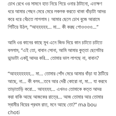
চোখ রেখে ওর সামনে হাত নিয়ে গিয়ে ওনার ঠাটানো, এতক্ষণ
ধরে আমার পেছন মেরে মেরে লকলক করতে থাকা বাঁড়াটা আদর
করে ধরে খেঁচতে লাগলাম। আমার ছেলে চোখ বুজে আরামে
শিটিয়ে উঠল, “আহহহহহ… মা… কী করছ গোওওওও…”
আমি ওর কানের কাছে মুখ এনে জিভ দিয়ে কান চাটতে চাটতে
বললাম, “এই তো, বাবান সোনা, আমি আমার কুত্তা ছেলেটার
ডান্ডাটা একটু আদর করি… তোমার ভাল লাগছে না, বাবান?
“আহহহহহহহ… মা… তোমার পোঁদ মেরে আমার বাঁড়া যা ঠাটিয়ে
আছে, না… কী বলব…তবে আর দেরী কোরো না, মা… যা করবে
তাড়াতাড়ি করো… আহহহহ… এখনও তোমাকে কত্ত আদর
করা বাকি আছে আজকের রাত্রে… আজ তোমার আর তোমার
স্বামীর বিয়ের প্রথম রাত, মনে আছে তো?” ma bou
choti