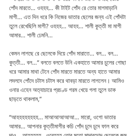
পোঁদ মারতে… ওহহহ… কী টাইট পোঁদ রে তোর মাগমাড়ানি
মাগী… এত দিন ধরে কি নিজের ভাতার ছেলের জন্য এই পোঁদটা
তুলে রেখেছিলি মাগী? ওহহহ… আহহ… শালী কুত্তী মা মাগী
আমার… শালী ঢেমনি…
কেমন লাগছে রে ছেলেকে দিয়ে পোঁদ মারাতে… বল… বল…
কুত্তী… বল…” বলতে বলতে উনি একহাতে আমার চুলের গোছা
ধরে আমার মাথা টেনে পোঁদ মারতে মারতে অন্য হাতে আমার
লদলদে পোঁদে চটাস চটাস করে থাবড়া মারতে লাগলেন। আমিও
ওনার এহেন অত্যাচারে প্রচণ্ড গরম খেয়ে গলা তুলে ডাক
ছাড়তে থাকলাম,”
“আহহহহহহহহ… মাআআআআআ… মারো, ওগো ভাতার
আমার… আপনার কুত্তীমাগীর কচি পোঁদ চুদে চুদে ফাল করে
দাও… আহহহহহ…ওরেহহহ তোর মতো মাদারচোদ ছেলেকে জন্ম