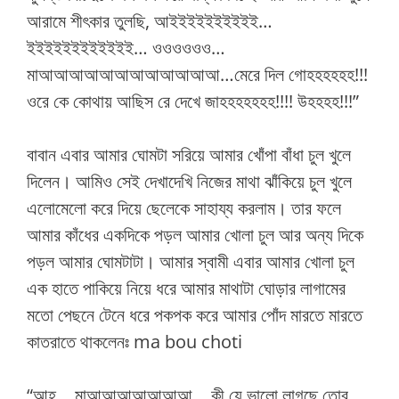
আরামে শীৎকার তুলছি, আইইইইইইইইইই…
ইইইইইইইইইইইই… ওওওওওও…
মাআআআআআআআআআআআআ…মেরে দিল গোহহহহহহ!!!
ওরে কে কোথায় আছিস রে দেখে জাহহহহহহহ!!!! উহহহহ!!!”
বাবান এবার আমার ঘোমটা সরিয়ে আমার খোঁপা বাঁধা চুল খুলে
দিলেন। আমিও সেই দেখাদেখি নিজের মাথা ঝাঁকিয়ে চুল খুলে
এলোমেলো করে দিয়ে ছেলেকে সাহায্য করলাম। তার ফলে
আমার কাঁধের একদিকে পড়ল আমার খোলা চুল আর অন্য দিকে
পড়ল আমার ঘোমটাটা। আমার স্বামী এবার আমার খোলা চুল
এক হাতে পাকিয়ে নিয়ে ধরে আমার মাথাটা ঘোড়ার লাগামের
মতো পেছনে টেনে ধরে পকপক করে আমার পোঁদ মারতে মারতে
কাতরাতে থাকলেনঃ ma bou choti
“আহ… মাআআআআআআআ… কী যে ভালো লাগছে তোর