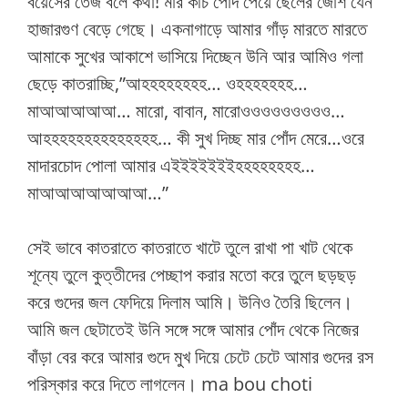
বয়েসের তেজ বলে কথা! মার কচি পোঁদ পেয়ে ছেলের জোশ যেন
হাজারগুণ বেড়ে গেছে। একনাগাড়ে আমার গাঁড় মারতে মারতে
আমাকে সুখের আকাশে ভাসিয়ে দিচ্ছেন উনি আর আমিও গলা
ছেড়ে কাতরাচ্ছি,”আহহহহহহহহ… ওহহহহহহহ…
মাআআআআআ… মারো, বাবান, মারোওওওওওওওওও…
আহহহহহহহহহহহহহহ… কী সুখ দিচ্ছ মার পোঁদ মেরে…ওরে
মাদারচোদ পোলা আমার এইইইইইইইহহহহহহহহ…
মাআআআআআআআ…”
সেই ভাবে কাতরাতে কাতরাতে খাটে তুলে রাখা পা খাট থেকে
শূন্যে তুলে কুত্তীদের পেচ্ছাপ করার মতো করে তুলে ছড়ছড়
করে গুদের জল ফেদিয়ে দিলাম আমি। উনিও তৈরি ছিলেন।
আমি জল ছেটাতেই উনি সঙ্গে সঙ্গে আমার পোঁদ থেকে নিজের
বাঁড়া বের করে আমার গুদে মুখ দিয়ে চেটে চেটে আমার গুদের রস
পরিস্কার করে দিতে লাগলেন। ma bou choti