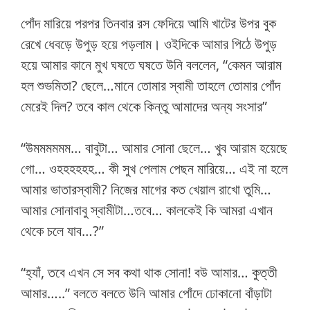
পোঁদ মারিয়ে পরপর তিনবার রস ফেদিয়ে আমি খাটের উপর বুক
রেখে ধেবড়ে উপুড় হয়ে পড়লাম। ওইদিকে আমার পিঠে উপুড়
হয়ে আমার কানে মুখ ঘষতে ঘষতে উনি বললেন, “কেমন আরাম
হল শুভমিতা? ছেলে…মানে তোমার স্বামী তাহলে তোমার পোঁদ
মেরেই দিল? তবে কাল থেকে কিন্তু আমাদের অন্য সংসার”
“উমমমমমম… বাবুটা… আমার সোনা ছেলে… খুব আরাম হয়েছে
গো… ওহহহহহহ… কী সুখ পেলাম পেছন মারিয়ে… এই না হলে
আমার ভাতারস্বামী? নিজের মাগের কত খেয়াল রাখো তুমি…
আমার সোনাবাবু স্বামীটা…তবে… কালকেই কি আমরা এখান
থেকে চলে যাব…?”
“হ্যাঁ, তবে এখন সে সব কথা থাক সোনা! বউ আমার… কুত্তী
আমার…..” বলতে বলতে উনি আমার পোঁদে ঢোকানো বাঁড়াটা