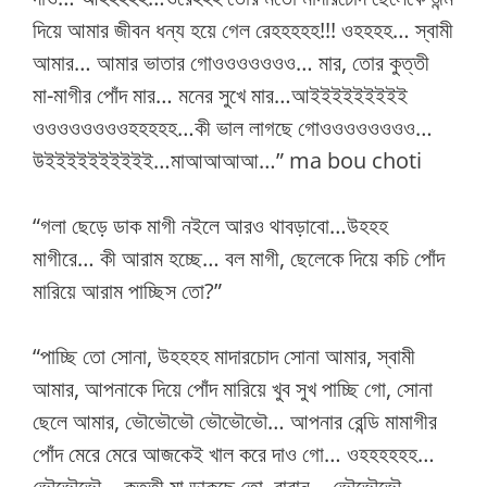
দিয়ে আমার জীবন ধন্য হয়ে গেল রেহহহহহ!!! ওহহহহ… স্বামী
আমার… আমার ভাতার গোওওওওওওও… মার, তোর কুত্তী
মা-মাগীর পোঁদ মার… মনের সুখে মার…আইইইইইইইইই
ওওওওওওওওহহহহহ…কী ভাল লাগছে গোওওওওওওওও…
উইইইইইইইইইই…মাআআআআ…” ma bou choti
“গলা ছেড়ে ডাক মাগী নইলে আরও থাবড়াবো…উহহহ
মাগীরে… কী আরাম হচ্ছে… বল মাগী, ছেলেকে দিয়ে কচি পোঁদ
মারিয়ে আরাম পাচ্ছিস তো?”
“পাচ্ছি তো সোনা, উহহহহ মাদারচোদ সোনা আমার, স্বামী
আমার, আপনাকে দিয়ে পোঁদ মারিয়ে খুব সুখ পাচ্ছি গো, সোনা
ছেলে আমার, ভৌভৌভৌ ভৌভৌভৌ… আপনার রেন্ডি মামাগীর
পোঁদ মেরে মেরে আজকেই খাল করে দাও গো… ওহহহহহহ…
ভৌভৌভৌ… কুত্তী মা ডাকছে তো, বাবান… ভৌভৌভৌ