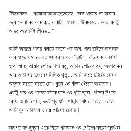
“উমমমমম… মাআআআআহহহহহহ…মনে থাকবে না আবার…
তবে সোনা বর আমার… বাবাটা, আমার . উমমমম… আর একটু
আদর করে নিই প্লিজ…”
আমি আদুরে গলায় বলতে বলতে ওর কান, গলা চাটতে লাগলাম
আর হাতে ধরে খেচতে থালাম ওনার বাঁড়াটা। বাঁড়ায় মাখামাখি
হয়ে আছে আমার পোঁদে ঢালা মধু, আমার পোঁদের রস, আমার রস
আর আমাদের দুজনের মিলিত থুতু… আমি হাতে চটচটে সেসব
অনুভব করতে করতে চোখ বুজে ওর বাঁড়া খেঁচতে থাকলাম।
একটু পরে ওর পায়ের ফাঁকে বসে ওর ধুতি তুলে পোঁদের উপরে
রেখে, ওনার গোল, ভরট পুরুষালি পাছায় আদর করতে করতে
আমি মুখ নামালাম ওনার পোঁদের চেরায়।
তারপর ঘন চুম্বন একে দিতে থাকলাম ওর পোঁদের কালো-কুঞ্চিত