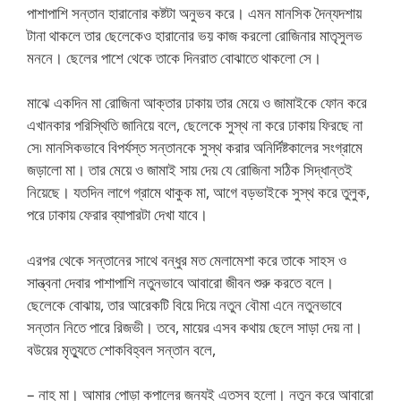
পাশাপাশি সন্তান হারানোর কষ্টটা অনুভব করে। এমন মানসিক দৈন্যদশায়
টানা থাকলে তার ছেলেকেও হারানোর ভয় কাজ করলো রোজিনার মাতৃসুলভ
মননে। ছেলের পাশে থেকে তাকে দিনরাত বোঝাতে থাকলো সে।
মাঝে একদিন মা রোজিনা আক্তার ঢাকায় তার মেয়ে ও জামাইকে ফোন করে
এখানকার পরিস্থিতি জানিয়ে বলে, ছেলেকে সুস্থ না করে ঢাকায় ফিরছে না
সে৷ মানসিকভাবে বিপর্যস্ত সন্তানকে সুস্থ করার অনির্দিষ্টকালের সংগ্রামে
জড়ালো মা। তার মেয়ে ও জামাই সায় দেয় যে রোজিনা সঠিক সিদ্ধান্তই
নিয়েছে। যতদিন লাগে গ্রামে থাকুক মা, আগে বড়ভাইকে সুস্থ করে তুলুক,
পরে ঢাকায় ফেরার ব্যাপারটা দেখা যাবে।
এরপর থেকে সন্তানের সাথে বন্ধুর মত মেলামেশা করে তাকে সাহস ও
সান্ত্বনা দেবার পাশাপাশি নতুনভাবে আবারো জীবন শুরু করতে বলে।
ছেলেকে বোঝায়, তার আরেকটি বিয়ে দিয়ে নতুন বৌমা এনে নতুনভাবে
সন্তান নিতে পারে রিজভী। তবে, মায়ের এসব কথায় ছেলে সাড়া দেয় না।
বউয়ের মৃত্যুতে শোকবিহ্বল সন্তান বলে,
– নাহ মা। আমার পোড়া কপালের জন্যই এতসব হলো। নতুন করে আবারো