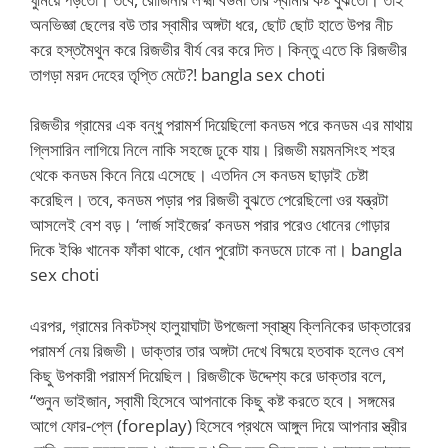
অনভিজ্ঞা ছেলের বউ তার স্বামীর অঙ্গটা ধরে, ছোট ছোট হাতে উপর নীচ
করে হস্তমৈথুন করে রিজভীর বীর্য বের করে দিত। কিন্তু এতে কি রিজভীর
তাগড়া মরদ দেহের তৃপ্তি মেটে?! bangla sex choti
রিজভীর গ্রামের এক বন্ধু পরামর্শ দিয়েছিলো কনডম পরে কনডম এর মাথায়
গ্লিসারিন লাগিয়ে নিলে নাকি সহজে ঢুকে যায়। রিজভী ময়মনসিংহ শহর
থেকে কনডম কিনে নিয়ে এসেছে। এতদিন সে কনডম ছাড়াই চেষ্টা
করেছিল। তবে, কনডম পড়ার পর রিজভী বুঝতে পেরেছিলো ওর যন্ত্রটা
আসলেই বেশ বড়। ‘লার্জ সাইজের’ কনডম পরার পরেও ধোনের গোড়ার
দিকে ইঞ্চি খানেক ফাঁকা থাকে, ধোন পুরোটা কনডমে ঢাকে না। bangla
sex choti
এরপর, গ্রামের নিকটস্থ হালুয়াঘাটা উপজেলা স্বাস্থ্য ক্লিনিকের ডাক্তারের
পরামর্শ নেয় রিজভী। ডাক্তার তার অঙ্গটা দেখে বিষ্ময়ে হতবাক হলেও বেশ
কিছু উপকারী পরামর্শ দিয়েছিল। রিজভীকে উদ্দেশ্য করে ডাক্তার বলে,
“শুনুন ভাইজান, স্বামী হিসেবে আপনাকে কিছু কষ্ট করতে হবে। সঙ্গমের
আগে ফোর-প্লে (foreplay) হিসেবে প্রথমে আঙ্গুল দিয়ে আপনার স্ত্রীর