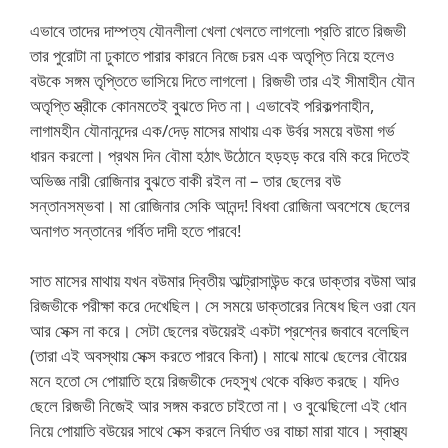
এভাবে তাদের দাম্পত্য যৌনলীলা খেলা খেলতে লাগলো৷ প্রতি রাতে রিজভী
তার পুরোটা না ঢুকাতে পারার কারনে নিজে চরম এক অতৃপ্তি নিয়ে হলেও
বউকে সঙ্গম তৃপ্তিতে ভাসিয়ে দিতে লাগলো। রিজভী তার এই সীমাহীন যৌন
অতৃপ্তি স্ত্রীকে কোনমতেই বুঝতে দিত না। এভাবেই পরিকল্পনাহীন,
লাগামহীন যৌনানন্দের এক/দেড় মাসের মাথায় এক উর্বর সময়ে বউমা গর্ভ
ধারন করলো। প্রথম দিন বৌমা হঠাৎ উঠোনে হড়হড় করে বমি করে দিতেই
অভিজ্ঞ নারী রোজিনার বুঝতে বাকী রইল না – তার ছেলের বউ
সন্তানসম্ভবা। মা রোজিনার সেকি আনন্দ! বিধবা রোজিনা অবশেষে ছেলের
অনাগত সন্তানের গর্বিত দাদী হতে পারবে!
সাত মাসের মাথায় যখন বউমার দ্বিতীয় আল্ট্রাসাউন্ড করে ডাক্তার বউমা আর
রিজভীকে পরীক্ষা করে দেখেছিল। সে সময়ে ডাক্তারের নিষেধ ছিল ওরা যেন
আর সেক্স না করে। সেটা ছেলের বউয়েরই একটা প্রশ্নের জবাবে বলেছিল
(তারা এই অবস্থায় সেক্স করতে পারবে কিনা)। মাঝে মাঝে ছেলের বৌয়ের
মনে হতো সে পোয়াতি হয়ে রিজভীকে দেহসুখ থেকে বঞ্চিত করছে। যদিও
ছেলে রিজভী নিজেই আর সঙ্গম করতে চাইতো না। ও বুঝেছিলো এই ধোন
নিয়ে পোয়াতি বউয়ের সাথে সেক্স করলে নির্ঘাত ওর বাচ্চা মারা যাবে। স্বাস্থ্য