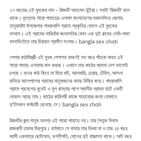
২৭ বছরের এই যুবকের নাম – রিজভী আহমেদ ভুঁইয়া। সবাই ‘রিজভী’ বলে
ডাকে। বৃহত্তর গারো পাহাড়ের এলাকা বাংলাদেশের ময়মনসিংহ জেলার
হালুয়াঘাটা উপজেলার গাবরাখালি গ্রামে প্রকৃতির কোলে এই যুবকের
বসবাস। এই গ্রামের সারিবাঁধা জনবসতির কোন এক দুই রুমের সেমি-পাকা
বসতভিটেতে তার চিরায়ত গ্রামীণ সংসার। bangla sex choti
পেশায় কাঠমিস্ত্রী এই যুবক পেশাগত কারণই গত বছর পাঁচেক যাবত এই
গারো পাহাড় এলাকায় বাস করছে। এখানে তার কাঠের ব্যবসা বেশ ভালোই
চলছে। বনের কাঠ কিনে তা দিয়ে খাট, আলমারি, চেয়ার, টেবিল, আলনা
বানিয়ে আশেপাশের গ্রামের মানুষজনের কাছে বিক্রি করে। গাবরাখালি
গ্রামে প্রবেশের মুখেই ও মূল রাস্তার পাশে স্থানীয় গ্রাম্য হাটে একটি
দোকান আছে তার। কাঠের কারিগরী কাজে সাহায্যের জন্য দোকানে
দু’তিনজন কর্মচারী রেখেছে সে। bangla sex choti
রিজভীর জন্ম মানুষ অবশ্য এই গারো পাহাড়ে নয়। তার পৈতৃক নিবাস
রাজধানী ঢাকার মিরপুরে। বর্তমানে সে বাসায় তার বিধবা মা ও তার ২৪ বছর
বয়সী একমাত্র ছোটবোন, ভগ্নীপতি, বোনের দুই বাচ্চাসহ থাকে। আট বছর