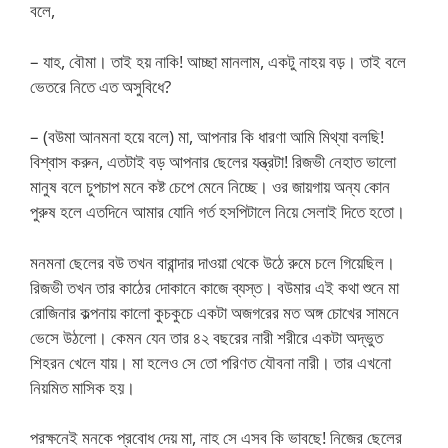
বলে,
– যাহ, বৌমা। তাই হয় নাকি! আচ্ছা মানলাম, একটু নাহয় বড়। তাই বলে
ভেতরে নিতে এত অসুবিধে?
– (বউমা আনমনা হয়ে বলে) মা, আপনার কি ধারণা আমি মিথ্যা বলছি!
বিশ্বাস করুন, এতটাই বড় আপনার ছেলের যন্ত্রটা! রিজভী নেহাত ভালো
মানুষ বলে চুপচাপ মনে কষ্ট চেপে মেনে নিচ্ছে। ওর জায়গায় অন্য কোন
পুরুষ হলে এতদিনে আমার যোনি গর্ত হসপিটালে নিয়ে সেলাই দিতে হতো।
মনমনা ছেলের বউ তখন বারান্দার দাওয়া থেকে উঠে রুমে চলে গিয়েছিল।
রিজভী তখন তার কাঠের দোকানে কাজে ব্যস্ত। বউমার এই কথা শুনে মা
রোজিনার কল্পনায় কালো কুচকুচে একটা অজগরের মত অঙ্গ চোখের সামনে
ভেসে উঠলো। কেমন যেন তার ৪২ বছরের নারী শরীরে একটা অদ্ভুত
শিহরন খেলে যায়। মা হলেও সে তো পরিণত যৌবনা নারী। তার এখনো
নিয়মিত মাসিক হয়।
পরক্ষনেই মনকে প্রবোধ দেয় মা, নাহ সে এসব কি ভাবছে! নিজের ছেলের