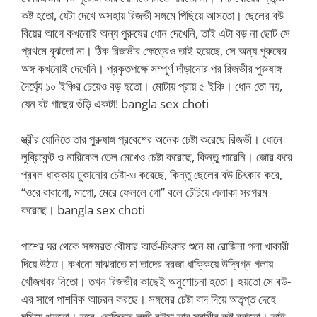
কষ্ট হতো, যেটা দেখে অসহায় রিজভী সঙ্গমে পিছিয়ে আসতো। ছেলের বউ
বিয়ের আগে কখনোই অন্য পুরুষের ধোন দেখেনি, তাই এটা বড় না ছোট সে
প্রথমে বুঝতো না। ঠিক রিজভীর ক্ষেত্রেও তাই হয়েছে, সে অন্য পুরুষের
অঙ্গ কখনোই দেখেনি। প্রকৃতপক্ষে সম্পূর্ণ দাঁড়ানোর পর রিজভীর পুরুষাঙ্গ
দৈর্ঘ্যে ১০ ইঞ্চির চেয়েও বড় হতো। মোটায় প্রায় ৫ ইঞ্চি। ধোন তো নয়,
যেন বট গাছের গুঁড়ি একটা! bangla sex choti
স্ত্রীর যোনিতে তার পুরুষাঙ্গ প্রবেশের অনেক চেষ্টা করেছে রিজভী। ধোনে
লুব্রিকেন্ট ও নারিকেল তেল মেখেও চেষ্টা করেছে, কিন্তু পারেনি। জোর করে
প্রবল ধাক্কায় ঢুকানোর চেষ্টা-ও করেছে, কিন্তু ছেলের বউ চিৎকার করে,
“ওরে বাবাগো, মাগো, মেরে ফেললে গো” বলে চেঁচিয়ে এলাকা সরগরম
করেছে। bangla sex choti
পাশের ঘর থেকে সঙ্গমরত বৌমার আর্ত-চিৎকার শুনে মা রোজিনা গলা খাকারী
দিয়ে উঠত। কখনো মাঝরাতে মা তাদের দরজা ধাক্কিয়ে উদ্বিগ্ন গলায়
খোঁজখবর নিতো। তখন রিজভীর কাছেই অনুশোচনা হতো। হয়তো সে বউ-
এর সাথে পাশবিক আচরন করছে। সঙ্গমের চেষ্টা বাদ দিয়ে অতৃপ্ত দেহে
ঘুমিয়ে পড়তো। তবে, রোজিনার লক্ষ্মী বউমা তার স্বামীর কষ্ট বুঝতো। তাই