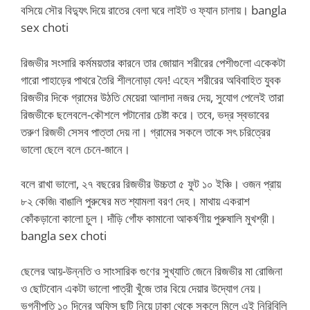
বসিয়ে সৌর বিদ্যুৎ দিয়ে রাতের বেলা ঘরে লাইট ও ফ্যান চালায়। bangla
sex choti
রিজভীর সংসারি কর্মময়তার কারনে তার জোয়ান শরীরের পেশীগুলো একেকটা
গারো পাহাড়ের পাথরে তৈরি শীলনোড়া যেন! এহেন শরীরের অবিবাহিত যুবক
রিজভীর দিকে গ্রামের উঠতি মেয়েরা আলাদা নজর দেয়, সুযোগ পেলেই তারা
রিজভীকে ছলেবলে-কৌশলে পটানোর চেষ্টা করে। তবে, ভদ্র স্বভাবের
তরুণ রিজভী সেসব পাত্তা দেয় না। গ্রামের সকলে তাকে সৎ চরিত্রের
ভালো ছেলে বলে চেনে-জানে।
বলে রাখা ভালো, ২৭ বছরের রিজভীর উচ্চতা ৫ ফুট ১০ ইঞ্চি। ওজন প্রায়
৮২ কেজি৷ বাঙালি পুরুষের মত শ্যামলা বরণ দেহ। মাথায় একরাশ
কোঁকড়ানো কালো চুল। দাঁড়ি গোঁফ কামানো আকর্ষণীয় পুরুষালি মুখশ্রী।
bangla sex choti
ছেলের আয়-উন্নতি ও সাংসারিক গুণের সুখ্যাতি জেনে রিজভীর মা রোজিনা
ও ছোটবোন একটা ভালো পাত্রী খুঁজে তার বিয়ে দেয়ার উদ্যোগ নেয়।
ভগ্নীপতি ১০ দিনের অফিস ছুটি নিয়ে ঢাকা থেকে সকলে মিলে এই নিরিবিলি