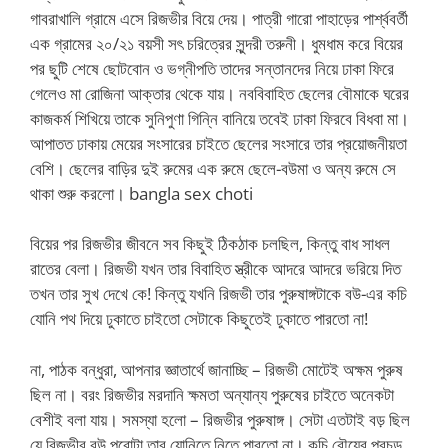
গাবরাখালি গ্রামে এসে রিজভীর বিয়ে দেয়। পাত্রী গারো পাহাড়ের পার্শ্ববর্তী
এক গ্রামের ২০/২১ বয়সী সৎ চরিত্রের সুন্দরী তরুনী। ধুমধাম করে বিয়ের
পর ছুটি শেষে ছোটবোন ও ভগ্নীপতি তাদের সন্তানদের নিয়ে ঢাকা ফিরে
গেলেও মা রোজিনা আক্তার থেকে যায়। নববিবাহিত ছেলের বৌমাকে ঘরের
কাজকর্ম শিখিয়ে তাকে সুনিপুণা গিন্নি বানিয়ে তবেই ঢাকা ফিরবে বিধবা মা।
আপাতত ঢাকায় মেয়ের সংসারের চাইতে ছেলের সংসারে তার প্রয়োজনীয়তা
বেশি। ছেলের বাড়ির দুই রুমের এক রুমে ছেলে-বউমা ও অন্য রুমে সে
থাকা শুরু করলো। bangla sex choti
বিয়ের পর রিজভীর জীবনে সব কিছুই ঠিকঠাক চলছিল, কিন্তু বাধ সাধল
রাতের বেলা। রিজভী যখন তার বিবাহিত স্ত্রীকে আদরে আদরে ভরিয়ে দিত
তখন তার সুখ দেখে কে! কিন্তু যখনি রিজভী তার পুরুষাঙ্গটাকে বউ-এর কচি
যোনি পথ দিয়ে ঢুকাতে চাইতো সেটাকে কিছুতেই ঢুকাতে পারতো না!
না, পাঠক বন্ধুরা, আপনার জ্ঞাতার্থে জানাচ্ছি – রিজভী মোটেই অক্ষম পুরুষ
ছিল না। বরং রিজভীর মরদানি ক্ষমতা অন্যান্য পুরুষের চাইতে অনেকটা
বেশীই বলা যায়। সমস্যা হলো – রিজভীর পুরুষাঙ্গ। সেটা এতটাই বড় ছিল
যে রিজভীর বউ পুরোটা তার যোনিতে নিতে পারতো না। কচি বৌয়ের প্রচন্ড