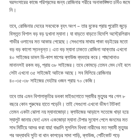
ঘরসংসারের কাজে পরিশ্রমের জন্য রোজিনার শরীরে অনাকাঙ্ক্ষিত চর্বিও জমে
নি।
তবে, রোজিনার দেহের সবথেকে বৃহৎ অংশ – তার বুকের প্রায় পুরোটা জুড়ে
বিস্তৃত বিশাল বড় বড় দুখানা ম্যানা। যা বাড়তে বাড়তে বিদেশি অস্ট্রেলিয়ান
গাভীর ওলানের মত আকার পেয়েছে। সেগুলোর মাথায় পাকা বড়ইয়ের মতো
বড় বড় কালো স্তনবৃন্ত। এত বড় ম্যানা ঢাকতে রোজিনা আক্তার এখনো
৪০ সাইজের ডাবল ডি-কাপ মাপের ব্লাউজ ব্যবহার করে। পাছাখানাও
মানানসই রকম বড়, প্রায় ৩৮ সাইজের। তবে কোমড়ে তেমন মেদ নেই বলে
সেটা এখনো ৩৫ সাইজেই আটকে আছে। সব মিলিয়ে রোজিনার
৪০-৩৫-৩৮ সাইজের দেহটার ওজন প্রায় ৭০ কেজি।
তবে তার এমন বিশালাকৃতির ডবকা মাইগুলোতে স্বামীর মৃত্যুর পর গেল ৮
বছরে কোন পুরুষের হাতে পড়েনি। তাই সেগুলো এখনো ভীষণ টাটকা!
তেমন একটা ঝোলা নয় ম্যানাজোড়া। ব্লাউজের আড়ালে সতেজে খাড়া হয়ে
স্যালুট জানায় যেন! এমন একজোড়া ম্যানা টেপার সুযোগ পেলে জনমের মত
সাধ মিটিয়ে আদর করা যায়! বাঙালি মুসলিম বিধবা নারীদের মত স্বামী মৃত্যুর
পর অদ্যাবধি সুতি বা থান কাপড়ের সাদা শাড়ি, ব্লাউজ, পেটিকোট পড়ে