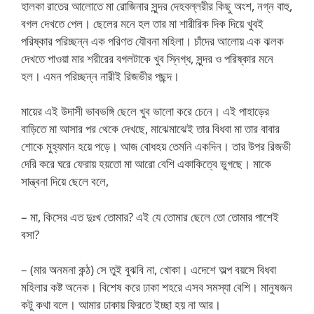
হালকা রাতের আলোতে মা রোজিনার সুন্দর দেহবল্লরীর কিছু অংশ, নগ্ন বাহু,
বগল দেখতে পেল। ছেলের মনে হল তার মা শারীরিক দিক দিয়ে খুবই
পরিষ্কার পরিচ্ছন্ন এক পরিণত যৌবনা মহিলা। চাঁদের আলোয় এক ঝলক
দেখতে পাওয়া মার শরীরের বগলটাকে খুব স্নিগ্ধ, সুন্দর ও পরিষ্কার মনে
হল। এমন পরিচ্ছন্ন নারীই রিজভীর পছন্দ।
মায়ের এই উদাসী ভাবভঙ্গি ছেলে খুব ভালো করে চেনে। এই পাহাড়ের
বাড়িতে মা আসার পর থেকে দেখছে, মাঝেমাঝেই তার বিধবা মা তার বাবার
শোকে মুহ্যমান হয়ে পড়ে। আজ বোধহয় তেমনি একদিন। তার উপর রিজভী
দেরি করে ঘরে ফেরায় হয়তো মা আরো বেশি একাকিত্বে ভুগছে। মাকে
সান্ত্বনা দিয়ে ছেলে বলে,
– মা, কিসের এত দুঃখ তোমার? এই যে তোমার ছেলে তো তোমার পাশেই
বসা?
– (মার অনমনা কন্ঠ) সে তুই বুঝবি না, খোকা। এদেশে অল্প বয়সে বিধবা
মহিলার কষ্ট অনেক। বিশেষ করে ঢাকা শহরে এসব সমস্যা বেশি। মানুষজন
কটু কথা বলে। আমার ঢাকায় ফিরতে ইচ্ছা হয় না আর।