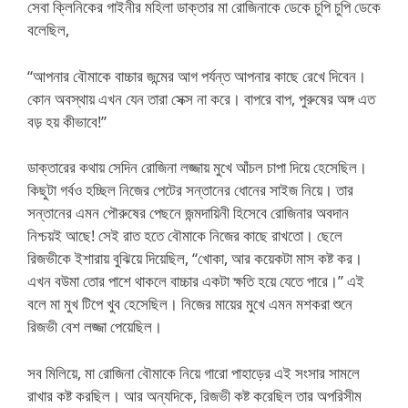
সেবা ক্লিনিকের গাইনীর মহিলা ডাক্তার মা রোজিনাকে ডেকে চুপি চুপি ডেকে
বলেছিল,
“আপনার বৌমাকে বাচ্চার জন্মের আগ পর্যন্ত আপনার কাছে রেখে দিবেন।
কোন অবস্থায় এখন যেন তারা সেক্স না করে। বাপরে বাপ, পুরুষের অঙ্গ এত
বড় হয় কীভাবে!”
ডাক্তারের কথায় সেদিন রোজিনা লজ্জায় মুখে আঁচল চাপা দিয়ে হেসেছিল।
কিছুটা গর্বও হচ্ছিল নিজের পেটের সন্তানের ধোনের সাইজ নিয়ে। তার
সন্তানের এমন পৌরুষের পেছনে জন্মদায়িনী হিসেবে রোজিনার অবদান
নিশ্চয়ই আছে! সেই রাত হতে বৌমাকে নিজের কাছে রাখতো। ছেলে
রিজভীকে ইশারায় বুঝিয়ে দিয়েছিল, “খোকা, আর কয়েকটা মাস কষ্ট কর।
এখন বউমা তোর পাশে থাকলে বাচ্চার একটা ক্ষতি হয়ে যেতে পারে।” এই
বলে মা মুখ টিপে খুব হেসেছিল। নিজের মায়ের মুখে এমন মশকরা শুনে
রিজভী বেশ লজ্জা পেয়েছিল।
সব মিলিয়ে, মা রোজিনা বৌমাকে নিয়ে গারো পাহাড়ের এই সংসার সামলে
রাখার কষ্ট করছিল। আর অন্যদিকে, রিজভী কষ্ট করেছিল তার অপরিসীম