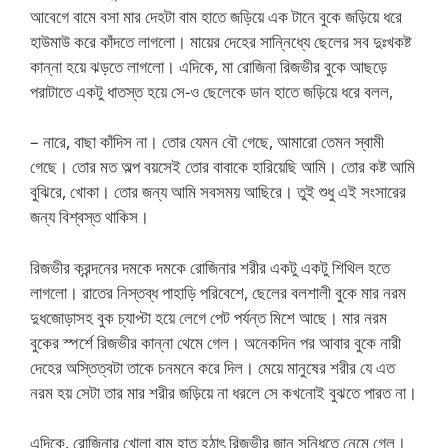
আবেগে বামে বসা মার দেহটা বাম হাতে জড়িয়ে এক টানে বুকে জড়িয়ে ধরে
হাউমাউ করে কাঁদতে লাগলো। মায়ের দেহের সান্নিধ্যে ছেলের সব দুঃখকষ্ট
কান্না হয়ে ঝড়তে লাগলো। এদিকে, মা রোজিনা রিজভীর বুকে আছড়ে
পরাটাতে একটু ধাতস্ত হয়ে সে-ও ছেলেকে ডান হাতে জড়িয়ে ধরে বলল,
– নারে, বাছা কাঁদিস না। তোর যেমন বৌ গেছে, আমারো তেমন স্বামী
গেছে। তোর মত অল্প বয়সেই তোর বাবাকে হারিয়েছি আমি। তোর কষ্ট আমি
বুঝিরে, খোকা। তোর জন্য আমি সবসময় আছিরে। তুই শুধু এই সংসারের
জন্য বিশ্বস্ত থাকিস।
রিজভীর ক্রন্দনের দমকে দমকে রোজিনার শরীর একটু একটু শিথিল হতে
লাগলো। রাতের নিস্তব্ধ পাহাড়ি পরিবেশে, ছেলের বলশালী বুকে মার নরম
দুধজোড়াসহ বুক চ্যাপ্টা হয়ে লেগে পেট পর্যন্ত মিশে আছে। মার নরম
বুকের স্পর্শে রিজভীর কান্না থেমে গেল। অনেকদিন পর আবার বুকে নারী
দেহের অস্তিত্বটা তাকে চনমনে করে দিল। মেয়ে মানুষের শরীর যে এত
নরম হয় সেটা তার মার শরীর জড়িয়ে না ধরলে সে কখনোই বুঝতে পারত না।
এদিকে, রোজিনার খোলা বাম হাত হঠাৎ রিজভীর জানু সন্ধিতে নেমে গেল।