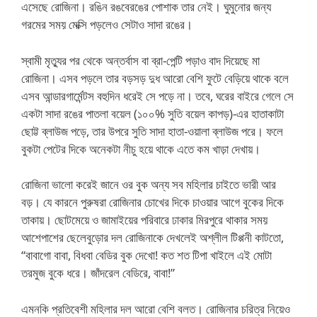
এসেছে রোজিনা। রঙিন রঙবেরঙের পোশাক তার নেই। ঘুমুনোর জন্য
গরমের সময় মেক্সি পড়লেও সেটাও সাদা রঙের।
স্বামী মৃত্যুর পর থেকে অন্তর্বাস বা ব্রা-পেন্টি পড়াও বাদ দিয়েছে মা
রোজিনা। এসব পড়লে তার বড়সড় দুধ আরো বেশি ফুটে বেড়িয়ে থাকে বলে
এসব আন্ডারগার্মেন্টস বহুদিন ধরেই সে পড়ে না। তবে, ঘরের বাইরে গেলে সে
একটা সাদা রঙের পাতলা বয়েল (১০০% সুতি বয়েল কাপড়)-এর হাতাকাটা
ছোট্ট ব্লাউজ পড়ে, তার উপরে সুতি সাদা হাতা-ওয়ালা ব্লাউজ পরে। ফলে
বুকটা পেটের দিকে অনেকটা নীচু হয়ে থাকে এতে কম খাড়া দেখায়।
রোজিনা ভালো করেই জানে ওর বুক অন্য সব মহিলার চাইতে ভারী আর
বড়। যে কারনে পুরুষরা রোজিনার চোখের দিকে চাওয়ার আগে বুকের দিকে
তাকায়। ছোটমেয়ে ও জামাইয়ের পরিবারে ঢাকার মিরপুরে থাকার সময়
আশেপাশের ছেলেবুড়োর দল রোজিনাকে দেখলেই অশ্লীল টিপ্পনী কাটতো,
“বাবাগো বাবা, বিধবা বেডির বুক দেখো! কত শত টিপা খাইলে এই মোটা
তরমুজ বুকে ধরে। জাঁদরেল বেডিরে, বাবা!”
এমনকি প্রতিবেশী মহিলার দল আরো বেশি বলত। রোজিনার চরিত্র নিয়েও