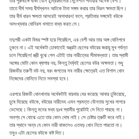
তার পুরুষাঙ্গে থাকা যৌন ইন্দ্রিয়গুলোর সেন্সেশান পাওয়ার অনেক বেশী।
তাতে দীর্ঘ সময় বীর্যস্খলন আটকে টানা সঙ্গম করার তার বিরল ক্ষমতা ছিল।
তার বীর্য ধারন ক্ষমতা আসরেই অসাধারন! ফলে, প্রতিবার সঙ্গমেই বউকে
অসংখ্যবার যোনিরস খসাতে বাধ্য করত সে।
তদুপরী একটা বিষয় স্পষ্ট হয়ে গিয়েছিল, এর বেশী আর তার অঙ্গ যোনিপথে
ঢুকবে না। এই অর্ধেকটা ঢোকাতেই যন্ত্রটা ছেলের বউয়ের জরায়ু মুখ পর্যন্ত
চলে গিয়েছিল! স্ত্রী বুঝে গেল এটাই তার নারীত্বের সীমাবদ্ধতা। তার স্বামী
অঙ্গের মোটা কোন ব্যাপার নয়, কিন্তু দৈর্ঘ্যই ছেলের বউর অক্ষমতা। শুধু
রিজভীর তরুণী বউ নয়, বরং জগতের সব নারীর ক্ষেত্রেই এত বিশাল ধোন
নিজেদের যোনিতে নিতে সমস্যা হবে।
এরপরে রিজভী ধোনখানার অর্ধেকটাই বারবার বের করেছে আবার ঢুকিয়েছে,
চুষে দিয়েছে বউকে, বউয়ের নারীদেহ এমন প্রমত্ত যৌনতায় সুখের সাগরে
ভেসেছে। কিন্তু মনের মধ্য দুঃখ স্বামীর পুরোটাই সে নিতে পারছে না।
অবশ্য সে বোঝে এতে তার কোন দোষ নাই। সে চেষ্টার ত্রুটি করে নাই।
তার স্থানে অন্য যে কোন নারী থাকলেও এতবড় ধোন নিতে পারতো না।
তবুও এটা ছেলের বউকে কষ্ট দিত।