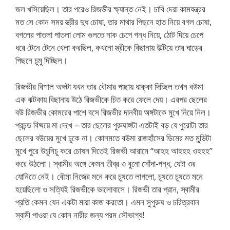
জল খসিয়েছিল। তার পরেও রিজভীর ক্ষ্যান্ত নেই। চাবি দেয়া কামযন্ত্রর
মত সে কোন সময় স্ত্রীর দুধ চোষা, তার মাথার পিছনে হাত নিয়ে বগল চোষা,
বগলের পাতলা পাতলা লোম গুলতে নাক চেপে গন্ধ নিয়ে, ঠোট দিয়ে চেপে
ধরে টেনে টেনে খেলা করছিল, কখনো স্ত্রীকে বিছানায় উল্টিয়ে তার ঘাড়ের
পিছনে চুমু দিচ্ছিল।
রিজভীর বিশাল অঙ্গটা যখন তার বৌমার পাছায় ধাক্কা দিচ্ছিল তখন বউমা
এক ঝটকায় বিছানায় উঠে রিজভীকে চিত করে ফেলে দেয়। এরপর ছেলের
বউ রিজভীর কোমরের পাশে বসে রিজভীর দানবীয় অঙ্গটাকে মুখে নিয়ে নিল।
প্রচন্ড বিষ্ময়ে মা দেখে – তার ছেলের পুরুষাঙ্গটা এতটাই বড় যে পুরোটা তার
ছেলের বউয়ের মুখে ঢুকে না। কোনমতে বউমা রাজহাঁসের ডিমের মত মুন্ডিটা
মুখে পুরে উচুনিচু করে চোষন দিতেই রিজভী আরামে “আহহ আহহহ ওহহহ”
করে উঠলো। স্বামীর অঙ্গে কেমন তীব্র ও বুনো সোঁদা-গন্ধ, যেটা ওর
যোনিতে নেই। বৌমা নিজের মনে করে চুষতে লাগলো, চুষতে চুষতে মনে
হয়েছিলো ও সত্যিই রিজভীকে ভালোবাসে। রিজভী তার প্রান, স্বামীর
প্রতি কেমন যেন একটা মায়া কাজ করতো। এমন সুপুরুষ ও চরিত্রবান
স্বামী পাওয়া যে কোন নারীর জন্য পরম সৌভাগ্য!