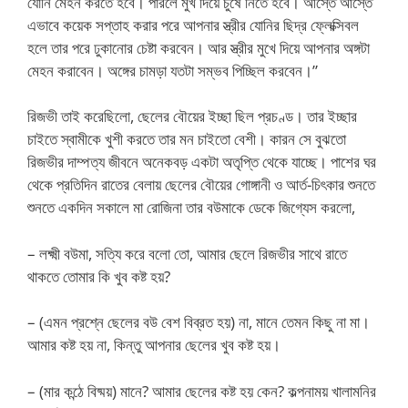
যোনি মেহন করতে হবে। পারলে মুখ দিয়ে চুষে নিতে হবে। আস্তে আস্তে
এভাবে কয়েক সপ্তাহ করার পরে আপনার স্ত্রীর যোনির ছিদ্র ফ্লেক্সিবল
হলে তার পরে ঢুকানোর চেষ্টা করবেন। আর স্ত্রীর মুখে দিয়ে আপনার অঙ্গটা
মেহন করাবেন। অঙ্গের চামড়া যতটা সম্ভব পিচ্ছিল করবেন।”
রিজভী তাই করেছিলো, ছেলের বৌয়ের ইচ্ছা ছিল প্রচণ্ড। তার ইচ্ছার
চাইতে স্বামীকে খুশী করতে তার মন চাইতো বেশী। কারন সে বুঝতো
রিজভীর দাম্পত্য জীবনে অনেকবড় একটা অতৃপ্তি থেকে যাচ্ছে। পাশের ঘর
থেকে প্রতিদিন রাতের বেলায় ছেলের বৌয়ের গোঙ্গানী ও আর্ত-চিৎকার শুনতে
শুনতে একদিন সকালে মা রোজিনা তার বউমাকে ডেকে জিগ্যেস করলো,
– লক্ষ্মী বউমা, সত্যি করে বলো তো, আমার ছেলে রিজভীর সাথে রাতে
থাকতে তোমার কি খুব কষ্ট হয়?
– (এমন প্রশ্নে ছেলের বউ বেশ বিব্রত হয়) না, মানে তেমন কিছু না মা।
আমার কষ্ট হয় না, কিন্তু আপনার ছেলের খুব কষ্ট হয়।
– (মার কন্ঠে বিষ্ময়) মানে? আমার ছেলের কষ্ট হয় কেন? কল্পনাময় খালামনির