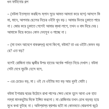
গুদ ফাটানোর গল্প
– (বউমা ইতস্তত করছিল৷ ম্লান সুরে আমত আমতা করে বলে) আসলে কি
মা, মানে, আপনার ছেলের নিচের ওইটা খুব বড়। আমার ভিতর ঢুকাতে পারে
না। জোর করে ঢুকাতে গেলেই আমার ব্যথা লাগে, তখন ও বাদ দিয়ে দেয়।
আমাকে বিয়ে করেও কোন দেহসুখ ও পাচ্ছে না।
– (মা তখন আবেগে বাকরুদ্ধ) বলো কিগো, বউমা? তা ওর ওইটা কেমন বড়
রে? এত বড়?
বলেই রোজিনা তার কব্জীর উপর হাতের অর্ধেক পর্যন্ত নিয়ে দেখাল। বউমা
সেটা দেখে মুচকি হেসে বলে,
– এর চেয়েও বড়, মা। ওই যে ওইটার মত বড় আর খুবই মোটা।
বউমা ইশারায় ঘরের উঠোনে রাখা পাশের ক্ষেত থেকে তুলে আনা এক হাত
লম্বা মানকচুটার দিকে ইঙ্গিত করলো। মা রোজিনার তখন চোখ বড়বড় হয়ে
মুখে কথা ফুটছে না। অবিশ্বাস্য ব্যাপার বটে! মা কোনমতে ঘোরলাগা কন্ঠে