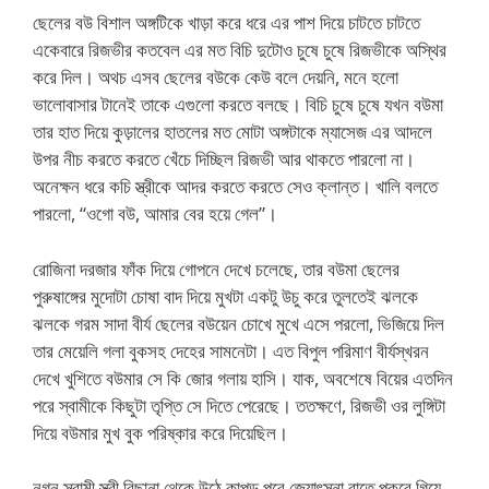
ছেলের বউ বিশাল অঙ্গটিকে খাড়া করে ধরে এর পাশ দিয়ে চাটতে চাটতে
একেবারে রিজভীর কতবেল এর মত বিচি দুটোও চুষে চুষে রিজভীকে অস্থির
করে দিল। অথচ এসব ছেলের বউকে কেউ বলে দেয়নি, মনে হলো
ভালোবাসার টানেই তাকে এগুলো করতে বলছে। বিচি চুষে চুষে যখন বউমা
তার হাত দিয়ে কুড়ালের হাতলের মত মোটা অঙ্গটাকে ম্যাসেজ এর আদলে
উপর নীচ করতে করতে খেঁচে দিচ্ছিল রিজভী আর থাকতে পারলো না।
অনেক্ষন ধরে কচি স্ত্রীকে আদর করতে করতে সেও ক্লান্ত। খালি বলতে
পারলো, “ওগো বউ, আমার বের হয়ে গেল”।
রোজিনা দরজার ফাঁক দিয়ে গোপনে দেখে চলেছে, তার বউমা ছেলের
পুরুষাঙ্গের মুদোটা চোষা বাদ দিয়ে মুখটা একটু উচু করে তুলতেই ঝলকে
ঝলকে গরম সাদা বীর্য ছেলের বউয়েন চোখে মুখে এসে পরলো, ভিজিয়ে দিল
তার মেয়েলি গলা বুকসহ দেহের সামনেটা। এত বিপুল পরিমাণ বীর্যস্খরন
দেখে খুশিতে বউমার সে কি জোর গলায় হাসি। যাক, অবশেষে বিয়ের এতদিন
পরে স্বামীকে কিছুটা তৃপ্তি সে দিতে পেরেছে। ততক্ষণে, রিজভী ওর লুঙ্গিটা
দিয়ে বউমার মুখ বুক পরিষ্কার করে দিয়েছিল।
নগ্ন স্বামী স্ত্রী বিছানা থেকে উঠে কাপড় পরে জ্যোৎস্না রাতে পুকুরে গিয়ে