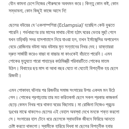
যৌন কামনা চেপে নিজের পৌরুষকে অবদমন করে। কিন্তু কোন কষ্ট, কোন
সম্ভাবনা, কোন কিছুই কাজে আসে নি!
ছেলের বউয়ের যে ‘একলাম্পশিয়া (Eclampsia)’ হয়েছিল কেউ বুঝতে
পারেনি। গর্ভধারণের চার মাসের মাথায় বৌমা হঠাৎ ঘরের ভেতর মুর্ছা গেলে
যখন তড়িঘড়ি সদর হাসপাতালে নিয়ে যাওয়া হল, তখন ইর্মাজেন্সির অপারেশন
বেডে রোজিনার বউমা আর বউমার মৃত সন্তানের নিথর দেহ। ডাক্তাররা
দ্রুত সার্জারী করেও বাচ্চা বা বাচ্চার মা কাওকেই বাঁচাতে পারেনি। এমন
শোকের মৃত্যুতে গারো পাহাড়ের কাঠমিস্ত্রী পরিবারটিতে শোকের মাতম
উঠল। বিবাহের ছয় মাস বা আধা বছর যেতে না যেতেই বিপত্নীক হয় ছেলে
রিজভী।
এমন শোকাবহ ঘটনার পর রিজভীর সমাজ সংসারের উপর একদম মন উঠে
গেল। শোকের প্রগাঢ়তায় তার মত করিতকর্মা ছেলে সকল প্রকার কাজকর্ম
ছেড়ে কেমন নিথর পরে থাকত ঘরের বিছানায়। মা রোজিনা নিজেও প্রচন্ড
দুঃখের মাঝে থাকলেও ছেলের এই বেহাল অবস্থা দেখে মনকে শক্ত করলো
সে। সংসারের হাল টেনে ধরে ছেলেকে স্বাভাবিক জীবনে ফিরিয়ে আনতে
চেষ্টা করতে থাকলো। স্বামীকে হারিয়ে বিধবা মা ছেলের বিপত্নীক হবার