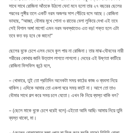
সাথে সাথে রোজিনা আঁতকে উঠলো যেন! মনে হলো তার ২৭ বছরের ছেলের
পরনের লুঙ্গীর তলে একটি নরম অজগর সাপ পেঁচিয়ে বসে আছে। রোজিনা
ভাবছে, “আচ্ছা, বৌমার মুখে শোনা ও রাতের বেলা লুকিয়ে দেখা এই তবে
সেই বিশাল অঙ্গ! মাগো! এমন নরম অবস্থাতেও এত বড়! শক্ত হলে এটা
তবে কত বড় হবে কে জানে!”
ছেলের বুকে চেপে এসব ভেবে কুল পায় না রোজিনা। তার মাঝ-যৌবনের নারী
শরীরের কোথায় জানি উত্তাপ লাগতে লাগলো। দেহের এই উষ্ণতা কাটিয়ে
রোজিনা ফিসফিস কন্ঠে বলে,
– খোকারে, তুই তো প্রতিদিন অনেকটা সময় কাঠের কাজ ও ব্যবসা নিয়ে
থাকিস। এদিকে আমার তো একলা ঘরে সময় কাটে না। আগে তো তাও
বৌমার সাথে গল্প করে সময় চলে যেতো। এখন কি নিয়ে ব্যস্ত থাকি বল?
– (ছেলে মাকে বুকে চেপে ধরেই বলে) এইতো আমি আছি৷ আমায় নিয়ে তুমি
ব্যস্ত থাকো, মা।
– (ছেলের বোকামোতে মজা পেয়ে মা ফিক করে মুচকি হাসে) হিহিহি বোকা