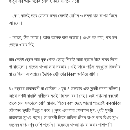
ফতুয়া সব আমি ঘরেই সেলাই করে বানিয়ে নিবো।
– বেশ, কালই তবে তোমার জন্য সেলাই মেশিন ও লম্বা থান কাপড় কিনে
আনবো।
– আচ্ছা, ঠিক আছে। আজ অনেক রাত হয়েছে। এখন চল বাবা, ঘরে চল
তোকে খাবার দিই।
মার দেহটা ছেলে তার বুক থেকে ছেড়ে দিতেই তারা দুজনে উঠে ঘরের দিকে
পা বাড়ালো। রাতের খাওয়া সারা দরকার। এই ফাঁকে পাঠক বন্ধুদের রিজভীর
মা রোজিনা আক্তারের দৈহিক সৌন্দর্যের বিবরণ জানিয়ে রাখি।
৪২ বছরের মাঝবয়সী মা রোজিনা ৫ ফুট ৪ উচ্চতার এক সুন্দরী ডবকা মহিলা।
আরো দশটা বাঙালি নারীদের মতই শ্যামলা বরণ দেহ। এই শ্যামলা বরনেই
তাকে যেন সবথেকে বেশি মানায়, পিতল বরণ দেহে আলো পড়তেই ঝকমকিয়ে
যৌবনের দ্যুতি বিচ্ছুরণ করে। সুন্দর একখানা গোলগাল মুখ, খুবই সুশ্রী
মায়াকাড়া মুখের গড়ন। মা জননী নিয়ম মাফিক জীবন যাপন করে বিধায় মুখে
বয়সের ছাপও খুব বেশি পড়েনি। রয়েসয়ে খাওয়া দাওয়া করার পাশাপাশি