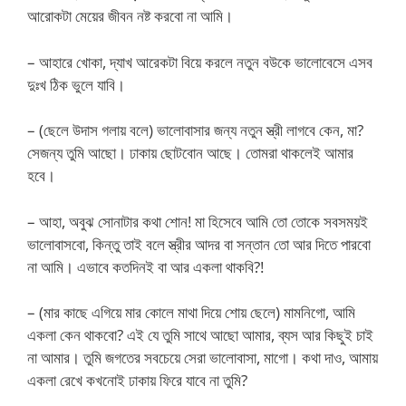
আরোকটা মেয়ের জীবন নষ্ট করবো না আমি।
– আহারে খোকা, দ্যাখ আরেকটা বিয়ে করলে নতুন বউকে ভালোবেসে এসব
দুঃখ ঠিক ভুলে যাবি।
– (ছেলে উদাস গলায় বলে) ভালোবাসার জন্য নতুন স্ত্রী লাগবে কেন, মা?
সেজন্য তুমি আছো। ঢাকায় ছোটবোন আছে। তোমরা থাকলেই আমার
হবে।
– আহা, অবুঝ সোনাটার কথা শোন! মা হিসেবে আমি তো তোকে সবসময়ই
ভালোবাসবো, কিন্তু তাই বলে স্ত্রীর আদর বা সন্তান তো আর দিতে পারবো
না আমি। এভাবে কতদিনই বা আর একলা থাকবি?!
– (মার কাছে এগিয়ে মার কোলে মাথা দিয়ে শোয় ছেলে) মামনিগো, আমি
একলা কেন থাকবো? এই যে তুমি সাথে আছো আমার, ব্যস আর কিছুই চাই
না আমার। তুমি জগতের সবচেয়ে সেরা ভালোবাসা, মাগো। কথা দাও, আমায়
একলা রেখে কখনোই ঢাকায় ফিরে যাবে না তুমি?