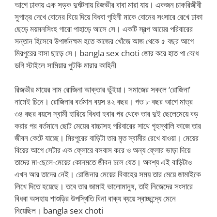
আগে ঢাকায় এক সড়ক দুর্ঘটনায় রিজভীর বাবা মারা যায়। একজন চাকরিজীবী
সুপাত্র দেখে বোনের বিয়ে দিয়ে বিধবা গৃহিনী মাকে বোনের সংসারে রেখে ঢাকা
ছেড়ে ময়মনসিংহ গারো পাহাড়ে আসে সে। একটি স্বল্প আয়ের পরিবারের
সন্তান হিসেবে উপার্জনক্ষম হতে কাজের খোঁজে আজ থেকে ৫ বছর আগে
মিরপুরের বাসা ছাড়ে সে। bangla sex choti জোর করে হাত পা বেধে
ডগি স্টাইলে সামিয়ার পুটকি মারার কাহিনী
রিজভীর মায়ের নাম রোজিনা আক্তার ভুঁইয়া। সমাজের সকলে ‘রোজিনা’
নামেই চিনে। রোজিনার বর্তমান বয়স ৪২ বছর। গত ৮ বছর আগে মাত্র
৩৪ বছর বয়সে স্বামী হারিয়ে বিধবা হবার পর থেকে তার দুই ছেলেমেয়ে বড়
করার পর বর্তমানে ছোট মেয়ের বাচ্চাসহ পরিবারের সাথে গৃহস্থালি কাজে তার
জীবন কেটে যাচ্ছে। মিরপুরের বাড়িটা তার মৃত স্বামীর রেখে যাওয়া। মেয়ের
বিয়ের আগে সেটার এক ফ্লোরে বসবাস করে ও অন্য ফ্লোর ভাড়া দিয়ে
তাদের মা-ছেলে-মেয়ের কোনমতে জীবন চলে যেত। অবশ্য এই বাড়িটাও
এখন আর তাদের নেই। রোজিনার মেয়ের বিবাহের সময় তার মেয়ে জামাইকে
লিখে দিতে হয়েছে। তবে তার জামাই ভালোমানুষ, তাই নিজেদের সংসারে
বিধবা অসহায় শাশুড়ির উপস্থিতি বিনা বাক্য ব্যয়ে স্বাচ্ছন্দ্যে মেনে
নিয়েছিল। bangla sex choti