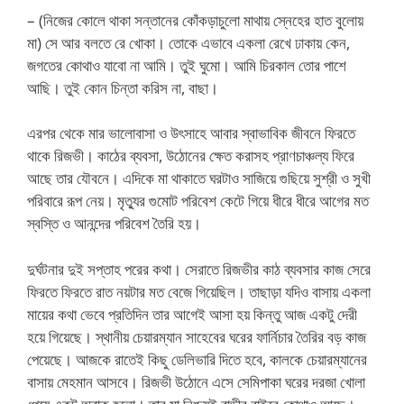
– (নিজের কোলে থাকা সন্তানের কোঁকড়াচুলো মাথায় স্নেহের হাত বুলোয়
মা) সে আর বলতে রে খোকা। তোকে এভাবে একলা রেখে ঢাকায় কেন,
জগতের কোথাও যাবো না আমি। তুই ঘুমো। আমি চিরকাল তোর পাশে
আছি। তুই কোন চিন্তা করিস না, বাছা।
এরপর থেকে মার ভালোবাসা ও উৎসাহে আবার স্বাভাবিক জীবনে ফিরতে
থাকে রিজভী। কাঠের ব্যবসা, উঠোনের ক্ষেত করাসহ প্রাণচাঞ্চল্য ফিরে
আছে তার যৌবনে। এদিকে মা থাকাতে ঘরটাও সাজিয়ে গুছিয়ে সুশ্রী ও সুখী
পরিবারে রূপ নেয়। মৃত্যুর গুমোট পরিবেশ কেটে গিয়ে ধীরে ধীরে আগের মত
স্বস্তি ও আনন্দের পরিবেশ তৈরি হয়।
দুর্ঘটনার দুই সপ্তাহ পরের কথা। সেরাতে রিজভীর কাঠ ব্যবসার কাজ সেরে
ফিরতে ফিরতে রাত নয়টার মত বেজে গিয়েছিল। তাছাড়া যদিও বাসায় একলা
মায়ের কথা ভেবে প্রতিদিন তার আগেই আসা হয় কিন্তু আজ একটু দেরী
হয়ে গিয়েছে। স্থানীয় চেয়ারম্যান সাহেবের ঘরের ফার্নিচার তৈরির বড় কাজ
পেয়েছে। আজকে রাতেই কিছু ডেলিভারি দিতে হবে, কালকে চেয়ারম্যানের
বাসায় মেহমান আসবে। রিজভী উঠোনে এসে সেমিপাকা ঘরের দরজা খোলা