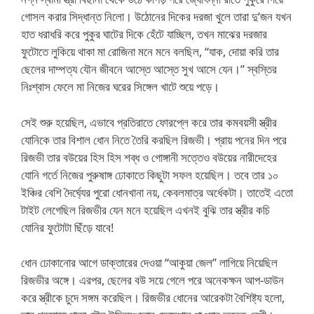
গোসল করার সিদ্ধান্ত নিলো। উঠোনের দিকের দরজা খুলে তারা দু’জন যখন
হাত ধরাধরি করে পুকুর ঘাটের দিকে হেঁটে যাচ্ছিল, তখন মাঝের দরজার
ফুটোতে লুকিয়ে থাকা মা রোজিনা মনে মনে বলছিল, “যাক, দোয়া করি তার
ছেলের দাম্পত্য যৌন জীবনে আস্তে আস্তে সুখ আসে যেন।” স্বস্তির
নিঃশ্বাস ফেলে মা নিজের ঘরের সিঙ্গেল খাটে শুয়ে পড়ে।
সেই শুরু হয়েছিল, এভাবে প্রতিরাতে ফোরপ্লে করে তার কমবয়সী স্ত্রীর
যোনিকে তার বিশাল ধোন নিতে তৈরি করছিল রিজভী। প্রায় পনের দিন পরে
রিজভী তার বউয়ের হিস হিস শব্ধ ও গোঙ্গানী সত্তেও বউয়ের নারীদেহের
যোনি গর্তে নিজের পুরুষাঙ্গ ঢোকাতে কিছুটা সফল হয়েছিল। তবে তার ১০
ইঞ্চির বেশি দৈর্ঘ্যের পুরো ধোনখানা নয়, কেবলমাত্র অর্ধেকটা। তাতেই এতো
টাইট লেগেছিল রিজভীর যেন মনে হয়েছিল এখনই বুঝি তার স্ত্রীর কচি
যোনির ফুটোটা ছিঁড়ে যাবে!
ধোন ঢোকানোর আগে ডাক্তারের দেওয়া “আকুয়া জেল” লাগিয়ে নিয়েছিল
রিজভীর অঙ্গে। এরপর, ছেলের বউ সয়ে গেলে পরে অনেকক্ষন আপ-ডাউন
করে স্ত্রীকে চুদে সঙ্গম করেছিল। রিজভীর ধোনের আরেকটা বৈশিষ্ট্য হলো,