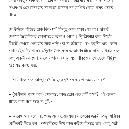
পেয়ে একটু অবাক হলো। তার মা নিশ্চয়ই বাড়ীর বাইরে কোথাও আছে।
সাধারণত এত রাতে তার মা দরজা জানালা সব লাগিয়ে ফেলে ঘরের ভেতর
থাকে।
সে উঠোনে দাঁড়িয়ে ডাক দিল- মা? কিন্তু কোন সাড়া পেল না। রিজভী
দেখলো উল্টোদিকের রান্নাঘরের দরজাও খোলা। দ্বিতীয়বার ডাক দিতেই
রিজভী দেখতে পেল তার সাদা শাড়ি পরা মা উঠানের পাশে বহুদিন ধরে ফেলে
রাখা রেইন-ট্রি গাছের গুড়িটার উপর বসে আকাশের দিকে তাকিয়ে উদাস মনে
কিছু একটা ভাবছে। মাকে ওভাবে বিষন্ন মনে থাকতে দেখে ছেলে উদ্বিগ্ন
হয়ে মার কাছে যায়,
– মা এখানে বসে আছো যে? কি হয়েছে? মন খারাপ কেন তোমার?
– (মা উদাস গলায় বলে) খোকারে, আজ তোর এত দেরী হলো? এই একলা
মায়ের কথা মনে পড়ে না বুঝি?
– আরেহ আর বলো না, আজ রাতে চেয়ারম্যান সাহেবের জরুরী কিছু ফার্নিচার
ডেলিভারি দিতে হল। কর্মচারীদের দিয়ে কাজ করিয়ে ফিরতে তাই একটু দেরী