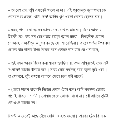
– তা বেশ তো, তুমি এখানেই থাকো না মা। এই প্রত্যন্ত গ্রামাঞ্চলে কে
তোমাকে বৈধব্যের খোঁটা দেবে! যতদিন খুশি থাকো তোমার ছেলের ঘরে।
এসময়, পাশে বসা ছেলের চোখে চোখ রেখে তাকায় মা। চাঁদের আলোয়
রিজভী দেখে তার মার চোখে তার জন্যে প্রবল মমতা। বিপত্নীক ছেলের
শোকাবহ একাকীত্ব অনুভব করছে যেন মা রোজিনা। কাঠের গুড়ির উপর বসা
ছেলের বাম হাতের উপর নিজের নরম-কোমল ডান হাত রেখে মা বলে,
– তুই যখন আবার বিয়ের কথা মাথায় তুলছিস না, তখন এম্নিতেই তোর এই
সংসারেই আমার থাকতে হবে। নাহয় তোর সবকিছু বারো ভূতে লুটে খাবে।
তা খোকারে, তুই কখনো আমাকে ফেলে চলে যাবি নাতো?
– (ছেলে মায়ের হাতখানি নিজের কোলে টেনে বলে) আমি সবসময় তোমার
পাশেই থাকবো, মামনি। তোমায় ফেলে কোথাও যাবো না। বৌ হারিয়ে তুমিই
তো এখন আমার সব।
রিজভী আরেকেটু কাছে ঘেঁষে রোজিনার হাত ধরলো। তারপর হঠাৎ কি এক