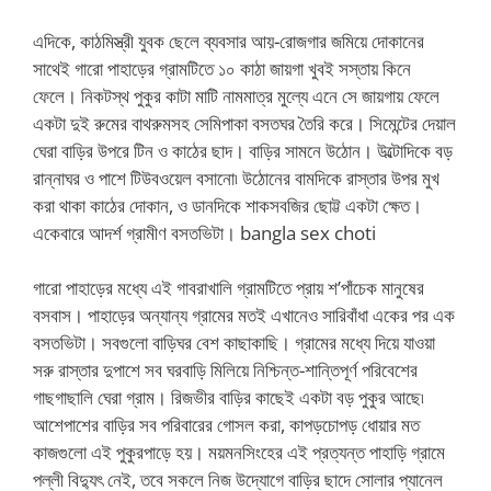
এদিকে, কাঠমিস্ত্রী যুবক ছেলে ব্যবসার আয়-রোজগার জমিয়ে দোকানের
সাথেই গারো পাহাড়ের গ্রামটিতে ১০ কাঠা জায়গা খুবই সস্তায় কিনে
ফেলে। নিকটস্থ পুকুর কাটা মাটি নামমাত্র মুল্যে এনে সে জায়গায় ফেলে
একটা দুই রুমের বাথরুমসহ সেমিপাকা বসতঘর তৈরি করে। সিমেন্টের দেয়াল
ঘেরা বাড়ির উপরে টিন ও কাঠের ছাদ। বাড়ির সামনে উঠোন। উল্টোদিকে বড়
রান্নাঘর ও পাশে টিউবওয়েল বসানো৷ উঠোনের বামদিকে রাস্তার উপর মুখ
করা থাকা কাঠের দোকান, ও ডানদিকে শাকসবজির ছোট্ট একটা ক্ষেত।
একেবারে আদর্শ গ্রামীণ বসতভিটা। bangla sex choti
গারো পাহাড়ের মধ্যে এই গাবরাখালি গ্রামটিতে প্রায় শ’পাঁচেক মানুষের
বসবাস। পাহাড়ের অন্যান্য গ্রামের মতই এখানেও সারিবাঁধা একের পর এক
বসতভিটা। সবগুলো বাড়িঘর বেশ কাছাকাছি। গ্রামের মধ্যে দিয়ে যাওয়া
সরু রাস্তার দুপাশে সব ঘরবাড়ি মিলিয়ে নিশ্চিন্ত-শান্তিপূর্ণ পরিবেশের
গাছগাছালি ঘেরা গ্রাম। রিজভীর বাড়ির কাছেই একটা বড় পুকুর আছে৷
আশেপাশের বাড়ির সব পরিবারের গোসল করা, কাপড়চোপড় ধোয়ার মত
কাজগুলো এই পুকুরপাড়ে হয়। ময়মনসিংহের এই প্রত্যন্ত পাহাড়ি গ্রামে
পল্লী বিদ্যুৎ নেই, তবে সকলে নিজ উদ্যোগে বাড়ির ছাদে সোলার প্যানেল