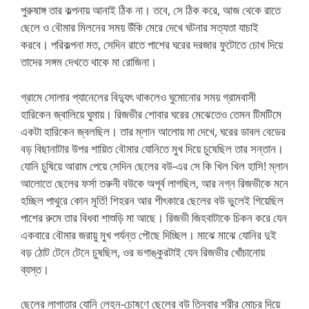
পুরুষাঙ্গ তার কল্পনায় আনাই ঠিক না। তবে, সে ঠিক করে, আজ থেকে রাতে
ছেলে ও বৌমার মিলনের সময় উঁকি মেরে দেখে ঘটনার সত্যতা যাচাই
করবে। পরিকল্পনা মত, সেদিন রাতে পাশের ঘরের দরজার ফুটোতে চোখ দিয়ে
তাদের সঙ্গম দেখতে থাকে মা রোজিনা।
গ্রামে সোলার প্যানেলের বিদ্যুৎ থাকলেও ঘুমোনোর সময় গ্রামবাসী
হারিকেন জ্বালিয়ে ঘুমায়। রিজভীর শোবার ঘরের মেঝেতেও তেমন টিমটিমে
একটা হারিকেন জ্বলছিল। তার ম্লান আলোয় মা দেখে, ঘরের ডাবল বেডের
বড় বিছানাটার উপর শায়িত বৌমার যোনিতে মুখ দিয়ে চুষেছিল তার সন্তান।
যোনি চুষিয়ে আরাম পেয়ে সেদিন ছেলের বউ-এর সে কি খিল খিল হাসি! ম্লান
আলোতে ছেলের ফর্সা তরুনী বউকে অপূর্ব লাগছিল, আর নগ্ন রিজভীকে মনে
হচ্ছিল পাথুরে কোন মূর্তি! শিহরন আর শীৎকারে ছেলের বউ ভুলেই গিয়েছিল
পাশের রুমে তার বিধবা শাশুড়ি মা আছে। রিজভী জিহবাটাকে চিকন করে যেন
একবারে বৌমার জরায়ু মুখ পর্যন্ত পৌছে দিচ্ছিল। মাঝে মাঝে যোনির দুই
বড় ঠোট টেনে টেনে চুষছিল, ওর ভগাঙ্কুরটাই যেন রিজভীর খোঁচানোয়
ব্যস্ত।
ছেলের লাগাতার যোনি লেহন-চোষণে ছেলের বউ তিনবার শরীর মোচর দিয়ে