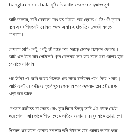
bangla choti khala ছুটির দিনে খালার গুদে ধোন ঢুকাতে সুখ
আমি বললাম, মাগি নেকামো বন্ধ কর নইলে তোর ছেলের পেটে গুলি ঢুকবে
বলে এবার পিস্তলটা কোমড়ে গুজে আমার ২ হাত দিয়ে দুধগুলি মলতে
লাগলাম।
দেখলাম মাগি একটু একটু হট হচ্ছে আর জোড়ে জোড়ে নিঃশ্বাস ফেলছে।
আমি এক টানে তার পেটিকোট খুলে ফেললাম আর তার বালে ভরা ভোদায় হাত
বোলাতে লাগলাম।
পাচ মিনিট পর আমি আবার পিস্তল ধরে তাকে রাজীবের পাশে নিয়ে গেলাম।
আমি একটানে রাজীবের লুংগি খুলে ফেললাম আর দেখলাম তার ঠাটানো ধন
খাড়া হয়ে আছে।
দেখলাম রাজীবের মা লজ্জায় চোখ ঘুরে বিলো কিন্তু আমি এই ফাকে নেংটা
হয়ে গেলাম আর তাকে পিছন থেকে জড়িয়ে ধরলাম। বন্ধুর মাকে চোদার গল্প
পিস্তল ধরে তাকে ফ্লোরে বসালাম ডগি স্টাইলে তার ভোদায় আমার ধনটা