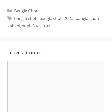
Categories
Bangla Choti
Tags
bangla choti
,
bangla choti 2023
,
bangla choti
kahani
,
আপু/দিদিকে চুদার গল্প
Leave a Comment
Comment