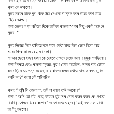
পরে বাইরে এসে রান্না ঘরে চা বানালো। তারপর দুকাপ চা নিয়ে ঘরে ঢুকে
সুজয় কে ডাকলো।
সুজয় মায়ের ডাকে ঘুম থেকে উঠে দেখলো মা স্নান করে চায়ের কাপ হাতে
দাঁড়িয়ে আছে।
মালা ছেলের নগ্ন শরীরের দিকে তাকিয়ে বললো “এবার কিছু একটি পড়ে নে
সুজয়।”
সুজয় নিজের দিকে তাকিয়ে সঙ্গে সঙ্গে একটা চাদর দিয়ে ঢেকে নিলো আর
মায়ের দিকে তাকিয়ে হেসে দিলো।
মা আর ছেলে দুজন দুজন কে দেখতে দেখতে চায়ের কাপ এ চুমুক মারছিলো।
মালা নীরবতা ভেঙে বললো “সুজয়, সুতপা ফোন করেছিল, আমায় আর তোকে
ওর বাড়িতে নেমতন্ন করেছে আর রাতেও ওদের ওখানে থাকতে বলেছে, কি
করবি বল?” বাংলা চটি পারিবারিক
সুজয়: ” তুমি কি বোলো মা, তুমি যা বলবে তাই করবো।”
মালা: ” আমি তো চাই যেতে, তাহলে তুই আর সোমা দুজন দুজন কে দেখতে
পারবি। তোদের বিয়ের ব্যাপার টাও তো দেখতে হবে।” এই বলে মালা মাথা
তা নিচু করলো।