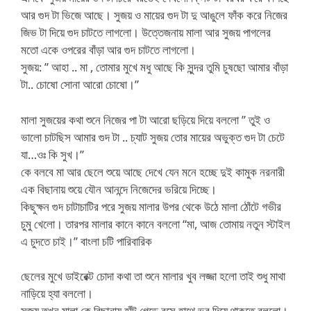
আর গুদ টা ভিজে আছে। সুজয় ও মায়ের গুদ টা দু আঙুলে ফাঁক করে নিজের
জিভ টা দিয়ে গুদ চাটতে লাগলো। উত্তেজনায় মালা আর সুজয় পাগলের
মতো একে ওপরের বাঁড়া আর গুদ চাটতে লাগলো।
সুজয়: ” আহা .. মা , তোমার মুখে মধু আছে কি সুন্দর তুমি চুষছো আমার বাঁড়া
টা.. চোষো সোনা আরো চোষো।”
মালা সুজয়ের কথা শুনে নিজের পা টা আরো ছড়িয়ে দিয়ে বললো ” তুই ও
ভালো চাটছিস আমার গুদ টা .. চ্যাট সুজয় তোর মায়ের অভুক্ত গুদ টা চেটে
যা…ওঃ কি সুখ।”
কে বলবে মা আর ছেলে শুয়ে আছে দেখে যেন মনে হচ্ছে দুই কামুক নরনারী
এক বিছানায় শুয়ে যৌন আনন্দে নিজেদের ভরিয়ে দিচ্ছে।
কিছুক্ষন গুদ চাটাচাটির পরে সুজয় মালার উপর থেকে উঠে মালা ঠোঁটে গভীর
চুমু খেলো। তারপর মালার কানে কানে বললো “মা, আজ তোমায় নতুন স্টাইল
এ চুদতে চাই।” বাংলা চটি পারিবারিক
ছেলের মুখে ডাইরেক্ট চোদা কথা তা শুনে মালার খুব লজ্জা হলো তাই শুধু মাথা
নাড়িয়ে হ্যা বললো।
সুজয় তখন মালা কে বিছানায় হাঁটু গেড়ে বসে হাথে ভর দিয়ে থাকতে বললো।