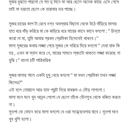
সুজয় বুঝতে পারলো যে গত দু দিনে মা আর ছেলে অনেক কাছে এসে গেসে
তাই মা হয়তো ছেলে কে হারাবার ভয় পাচ্ছে।
সুজয় চায়ের কাপ টা রেখে নগ্ন অবস্থায় বিছানা থেকে উঠে দাঁড়িয়ে মালার
হাত ধরে দাঁড় করিয়ে মা কে জড়িয়ে ধরে মায়ের কানে কানে বললো : ” চিন্তা
করো না মা, তুমি আমার প্রথম প্রেমিকা হিসেবেই থাকবে।”
মালা সুজয়ের কথায় লজ্জা পেয়ে সুজয় কে সরিয়ে দিয়ে বললো ” দেখা যাক কি
হয় , এখন যা স্নান করে নে, মায়ের সামনে ল্যাংটো থাকতে লজ্জা করেছে না
বুঝি।” বাংলা চটি পারিবারিক
সুজয় মালার গালে একটা চুমু খেয়ে বললো ” মা যখন প্রেমিকা তখন লজ্জা
কিসের?”
এই বলে তোয়ালে আর হাফ প্যান্ট নিয়ে বাথরুম এ দৌড় লাগলো।
মালা মনে মনে খুব আনন্দ পেলো যে ছেলে তাঁকে যৌনসুখ থেকে বঞ্চিত করবে
না।
সুতপা কে ফোনে করে মালা বললো যে ওরা সন্ধ্যেবেলায় যাবে। সুতপা শুনে
খুব খুশি হলো।