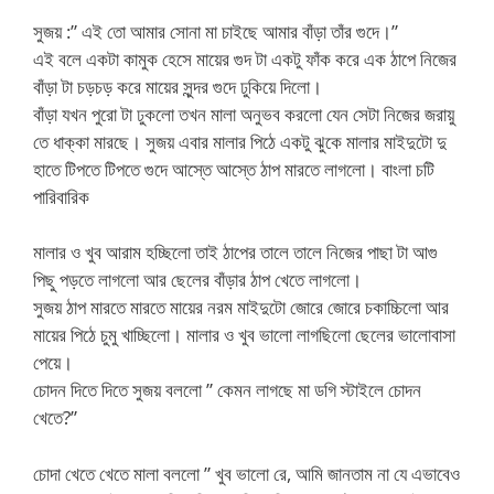
সুজয় :” এই তো আমার সোনা মা চাইছে আমার বাঁড়া তাঁর গুদে।”
এই বলে একটা কামুক হেসে মায়ের গুদ টা একটু ফাঁক করে এক ঠাপে নিজের
বাঁড়া টা চড়চড় করে মায়ের সুন্দর গুদে ঢুকিয়ে দিলো।
বাঁড়া যখন পুরো টা ঢুকলো তখন মালা অনুভব করলো যেন সেটা নিজের জরায়ু
তে ধাক্কা মারছে। সুজয় এবার মালার পিঠে একটু ঝুকে মালার মাইদুটো দু
হাতে টিপতে টিপতে গুদে আস্তে আস্তে ঠাপ মারতে লাগলো। বাংলা চটি
পারিবারিক
মালার ও খুব আরাম হচ্ছিলো তাই ঠাপের তালে তালে নিজের পাছা টা আগু
পিছু পড়তে লাগলো আর ছেলের বাঁড়ার ঠাপ খেতে লাগলো।
সুজয় ঠাপ মারতে মারতে মায়ের নরম মাইদুটো জোরে জোরে চকাচ্চিলো আর
মায়ের পিঠে চুমু খাচ্ছিলো। মালার ও খুব ভালো লাগছিলো ছেলের ভালোবাসা
পেয়ে।
চোদন দিতে দিতে সুজয় বললো ” কেমন লাগছে মা ডগি স্টাইলে চোদন
খেতে?”
চোদা খেতে খেতে মালা বললো ” খুব ভালো রে, আমি জানতাম না যে এভাবেও