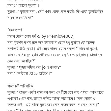
মালা : ” হ্যালো সুতপা”।
সুতপা : ” হ্যালো মালা , সেই খখন থেকে ফোন করছি, কি এতো ঘুমোচ্ছিলিস
মা ছেলে তে মিলে?”
[সমস্ত পর্ব
মায়ের যৌবন ভোগ পর্ব -5 by Premlove007]
মালা সুতপার কথায় মনে মনে ভাবলো মা ছেলে শুধু ঘুমোলে তো অনেক
সকালেই উঠে যেতো। এই ভেবে হালকা হেসে বললো ” আরে না সুতপা,
কাল রাতে ঠিক ঘুম হয়নি তাই ভোরের বেলায় ঘুমিয়ে পড়েছিলাম। আচ্ছা বল
কেন ফোন করেছিস?”
সুতপা: ” সুজয় অফিস কবে join করছে?”
মালা ” বলছিলো তো ১০ তারিখে।”
বাংলা চটি পারিবারিক
সুতপা: ” তাহলে একটা কাজ কর সুজয় কে নিয়ে চলে আয় এখানে, আজ রাতে
এখানেই থেকে যাস, তাহলে জমিয়ে আড্ডা মারা যাবে। আজ সোমার ও
কলেজ নেই। এই ফাঁকে সুজয় আর সোমা দুজন দুজন কে দেখে নেবে।”
মালা : ” ঠিক আছে সুজয় ঘুম থেকে উঠুক, ওর সাথে কথা বলে তোকে