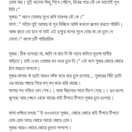
চোদা যায়। তুই অনেক কিছু শিখে গেছিস, বিয়ের পরে বৌ কে ভালোই সুখ
দিবি।”
সুজয়: ” আগে তোমায় সুখে রাখি তারপর বৌ কে।”
মালা : ” সত্যি তুই আমায় যা সুখ দিচ্ছিস আমি কখনো কল্পনা করতে পারিনি।
আজ রাতে তো হবে না তাই এই দুপুরে মনের সুখে তোর মা কে চুদে নে
সোনা।” বাংলা চটি পারিবারিক
সুজয় : ঠিক বলেছো মা, জানি না রাত টা কি ভাবে কাটবে সুতপা মাসীর
বাড়িতে। তাই এখন তোমায় মন ভরে চুদে নি।” এই বলে সুজয় জোরে জোরে
ঠাপ মারতে লাগলো।
সুজয় মালার পা দুটো আরও ফাঁক করে ধরে চুদে চলেছে… সুজয়ের বিচি দুটো
ওর মায়ের পাছার গিয়ে থপ্ থপ্ করে বারি খাচ্ছে।
মালার সব শক্তি যেন শেষ।। মাথা বিছানার সাথে মিশে গেছে।। দুধ গুলো
ঝুলছে আর পেছন থেকে মায়ের মাই টিপতে টিপতে সুজয় চুদে চলেছে।
মালা গুঙ্গিয়ে বলছে ” উ ওওওহহহ সুজয় , জোরে জোরে মাই টিপতে টিপতে
চোদ চোদ আহঃ জোরে আরো জোরে চোদ।
সুজয় আরও জোরে জোরে চুদতে লাগলো।