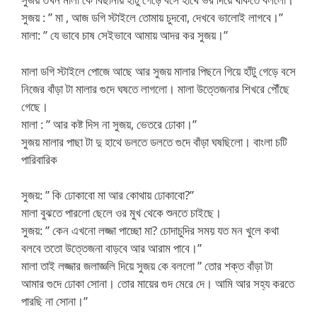
সুজয় : ” মা , আজ ডগি স্টাইলে তোমায় চুদবো, দেখবে ভালোই লাগবে।”
মালা: ” যে ভাবে চাষ সেইভাবে আমায় আদর কর সুজয়।”
মালা ডগি স্টাইলে পোজে আছে আর সুজয় মালার পিছনে গিয়ে হাঁটু গেড়ে বসে
নিজের বাঁড়া টা মালার গুদে ঘষতে লাগলো। মালা উত্তেজনার শিখরে পৌঁছে
গেছে।
মালা : ” আর কষ্ট দিস না সুজয়, ভেতরে ঢোকা।”
সুজয় মালার পাছা টা দু হাথে ডলতে ডলতে গুদে বাঁড়া ঘষছিলো। বাংলা চটি
পারিবারিক
সুজয়: ” কি ঢোকাবো মা আর কোথায় ঢোকাবো?”
মালা বুঝতে পারলো ছেলে ওর মুখ থেকে শুনতে চাইছে।
সুজয়: ” কেন এখনো লজ্জা পাচ্ছো মা? চোদাচুদির সময় যত মন খুলে কথা
বলবে ততো উত্তেজনা বাড়বে আর আরাম পাবে।”
মালা তাই লজ্জার জলাজ্ঞলি দিয়ে সুজয় কে বললো ” তোর শক্ত বাঁড়া টা
আমার গুদে ঢোকা সোনা। তোর মায়ের গুদ মেরে দে। আমি আর সহ্য করতে
পারছি না সোনা।”