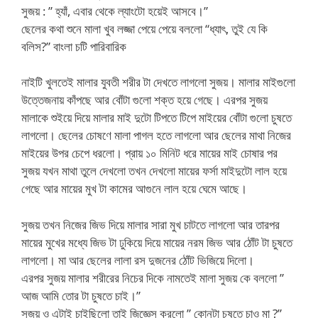
সুজয় : ” হ্যাঁ, এবার থেকে ল্যাংটো হয়েই আসবে।”
ছেলের কথা শুনে মালা খুব লজ্জা পেয়ে পেয়ে বললো “ধ্যাৎ, তুই যে কি
বলিস?” বাংলা চটি পারিবারিক
নাইটি খুলতেই মালার যুবতী শরীর টা দেখতে লাগলো সুজয়। মালার মাইগুলো
উত্তেজনায় কাঁপছে আর বোঁটা গুলো শক্ত হয়ে গেছে। এরপর সুজয়
মালাকে শুইয়ে দিয়ে মালার মাই দুটো টিপতে টিপে মাইয়ের বোঁটা গুলো চুষতে
লাগলো। ছেলের চোষণে মালা পাগল হতে লাগলো আর ছেলের মাথা নিজের
মাইয়ের উপর চেপে ধরলো। প্রায় ১০ মিনিট ধরে মায়ের মাই চোষার পর
সুজয় যখন মাথা তুলে দেখলো তখন দেখলো মায়ের ফর্সা মাইদুটো লাল হয়ে
গেছে আর মায়ের মুখ টা কামের আগুনে লাল হয়ে ঘেমে আছে।
সুজয় তখন নিজের জিভ দিয়ে মালার সারা মুখ চাটতে লাগলো আর তারপর
মায়ের মুখের মধ্যে জিভ টা ঢুকিয়ে দিয়ে মায়ের নরম জিভ আর ঠোঁট টা চুষতে
লাগলো। মা আর ছেলের লালা রস দুজনের ঠোঁট ভিজিয়ে দিলো।
এরপর সুজয় মালার শরীরের নিচের দিকে নামতেই মালা সুজয় কে বললো ”
আজ আমি তোর টা চুষতে চাই।”
সুজয় ও এটাই চাইছিলো তাই জিজ্ঞেস করলো ” কোনটা চুষতে চাও মা ?”