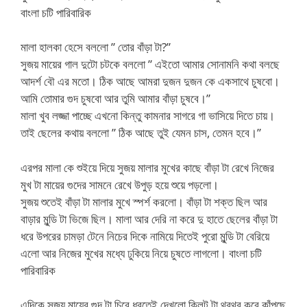
বাংলা চটি পারিবারিক
মালা হালকা হেসে বললো ” তোর বাঁড়া টা?”
সুজয় মায়ের গাল দুটো চটকে বললো ” এইতো আমার সোনামনি কথা বলছে
আদর্শ বৌ এর মতো। ঠিক আছে আমরা দুজন দুজন কে একসাথে চুষবো।
আমি তোমার গুদ চুষবো আর তুমি আমার বাঁড়া চুষবে।”
মালা খুব লজ্জা পাচ্ছে এখনো কিন্তু কামনার সাগরে গা ভাসিয়ে দিতে চায়।
তাই ছেলের কথায় বললো ” ঠিক আছে তুই যেমন চাস, তেমন হবে।”
এরপর মালা কে শুইয়ে দিয়ে সুজয় মালার মুখের কাছে বাঁড়া টা রেখে নিজের
মুখ টা মায়ের গুদের সামনে রেখে উপুড় হয়ে শুয়ে পড়লো।
সুজয় শুতেই বাঁড়া টা মালার মুখে স্পর্শ করলো। বাঁড়া টা শক্ত ছিল আর
বাড়ার মুন্ডি টা ভিজে ছিল। মালা আর দেরি না করে দু হাতে ছেলের বাঁড়া টা
ধরে উপরের চামড়া টেনে নিচের দিকে নামিয়ে দিতেই পুরো মুন্ডি টা বেরিয়ে
এলো আর নিজের মুখের মধ্যে ঢুকিয়ে নিয়ে চুষতে লাগলো। বাংলা চটি
পারিবারিক
এদিকে সুজয় মায়ের গুদ টা চিরে ধরতেই দেখলো ক্লিট টা থরথর করে কাঁপছে