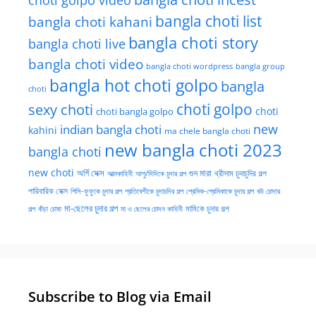
bangla choti list
bangla choti kahani
bangla choti story
bangla choti live
bangla choti video
bangla choti wordpress
bangla group
bangla hot choti golpo
bangla
choti
choti golpo
sexy choti
choti
choti bangla golpo
new
indian bangla choti
kahini
ma chele bangla choti
new bangla choti 2023
bangla choti
new choti
গুদ মারা
অর্গি সেক্স
আত্মকাহিনী
আপু/দিদিকে চুদার গল্প
থ্রীসাম চুদাচুদির গল্প
পারিবারিক সেক্স
পিসি-ফুফুকে চুদার গল্প
প্রতিবেশীকে চুদাচদির গল্প
প্রেমিক-প্রেমিকাকে চুদার গল্প
বউ চোদার
মা-ছেলের চুদার গল্প
মামিকে চুদার গল্প
বাঁড়া চোষা
গল্প
মা ও ছেলের চোদন কাহিনী
Subscribe to Blog via Email