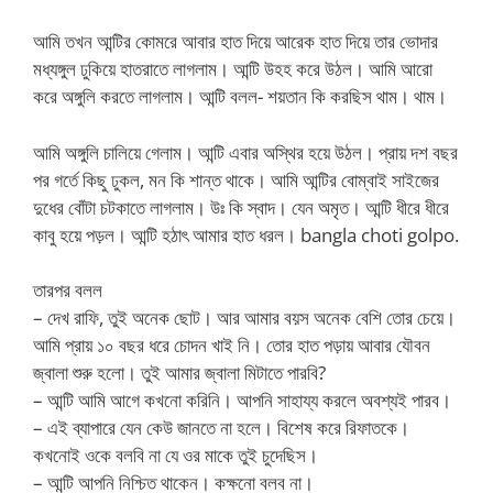
আমি তখন আন্টির কোমরে আবার হাত দিয়ে আরেক হাত দিয়ে তার ভোদার
মধ্যঙ্গুল ঢুকিয়ে হাতরাতে লাগলাম। আন্টি উহহ করে উঠল। আমি আরো
করে অঙ্গুলি করতে লাগলাম। আন্টি বলল- শয়তান কি করছিস থাম। থাম।
আমি অঙ্গুলি চালিয়ে গেলাম। আন্টি এবার অস্থির হয়ে উঠল। প্রায় দশ বছর
পর গর্তে কিছু ঢুকল, মন কি শান্ত থাকে। আমি আন্টির বোম্বাই সাইজের
দুধের বোঁটা চটকাতে লাগলাম। উঃ কি স্বাদ। যেন অমৃত। আন্টি ধীরে ধীরে
কাবু হয়ে পড়ল। আন্টি হঠাৎ আমার হাত ধরল। bangla choti golpo.
তারপর বলল
– দেখ রাফি, তুই অনেক ছোট। আর আমার বয়স অনেক বেশি তোর চেয়ে।
আমি প্রায় ১০ বছর ধরে চোদন খাই নি। তোর হাত পড়ায় আবার যৌবন
জ্বালা শুরু হলো। তুই আমার জ্বালা মিটাতে পারবি?
– আন্টি আমি আগে কখনো করিনি। আপনি সাহায্য করলে অবশ্যই পারব।
– এই ব্যাপারে যেন কেউ জানতে না হলে। বিশেষ করে রিফাতকে।
কখনোই ওকে বলবি না যে ওর মাকে তুই চুদেছিস।
– আন্টি আপনি নিশ্চিত থাকেন। কক্ষনো বলব না।