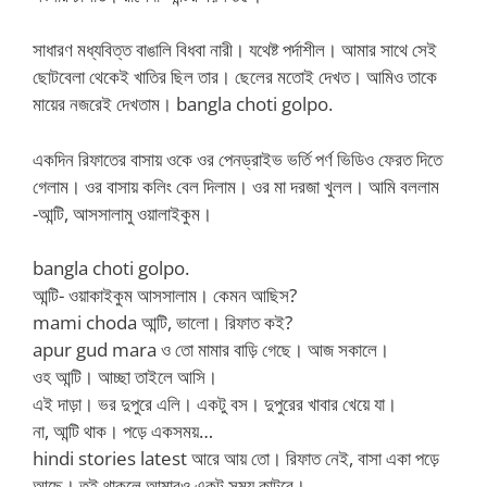
সাধারণ মধ্যবিত্ত বাঙালি বিধবা নারী। যথেষ্ট পর্দাশীল। আমার সাথে সেই
ছোটবেলা থেকেই খাতির ছিল তার। ছেলের মতোই দেখত। আমিও তাকে
মায়ের নজরেই দেখতাম। bangla choti golpo.
একদিন রিফাতের বাসায় ওকে ওর পেনড্রাইভ ভর্তি পর্ণ ভিডিও ফেরত দিতে
গেলাম। ওর বাসায় কলিং বেল দিলাম। ওর মা দরজা খুলল। আমি বললাম
-আন্টি, আসসালামু ওয়ালাইকুম।
bangla choti golpo.
‌আন্টি- ওয়াকাইকুম আসসালাম। কেমন আছিস?
‌mami choda আন্টি, ভালো। রিফাত কই?
‌apur gud mara ও তো মামার বাড়ি গেছে। আজ সকালে।
‌ওহ আন্টি। আচ্ছা তাইলে আসি।
‌এই দাড়া। ভর দুপুরে এলি। একটু বস। দুপুরের খাবার খেয়ে যা।
‌না, আন্টি থাক। পড়ে একসময়…
‌hindi stories latest আরে আয় তো। রিফাত নেই, বাসা একা পড়ে
আছে। তুই থাকলে আমারও একটু সময় কাটবে।