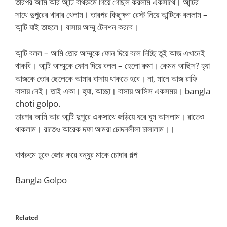
তারপর আমি আর আন্টি বাথরুমে গিয়ে গোছল করলাম একসাথে। আন্টির
সাথে দুপুরের খাবার খেলাম। তারপর কিছুক্ষণ রেস্ট নিয়ে আন্টিকে বললাম –
আন্টি যাই তাহলে। বাসায় আম্মু টেনশন করবে।
‌আন্টি বলল – আমি তোর আম্মুকে ফোন দিয়ে বলে দিচ্ছি তুই আজ এখানেই
থাকবি। আন্টি আম্মুকে ফোন দিয়ে বলল – হেলো রুমা। কেমন আছিস? হ্যা
আজকে তোর ছেলেকে আমার বাসায় থাকতে হবে। না, মানে আজ রাফি
বাসায় নেই। তাই একা। হ্যা, আচ্ছা। বাসায় আসিস একসময়। bangla
choti golpo.
‌তারপর আমি আর আন্টি দুপুরে একসাথে জড়িয়ে ধরে ঘুম আসলাম। রাতেও
থাকলাম। রাতেও আরেক দফা আমরা চোদনলীলা চালালাম।।
বাথরুমে ঢুকে জোর করে বন্ধুর মাকে চোদার গল্প
Bangla Golpo
Related