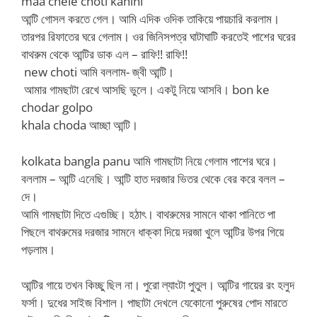
maa chele choti kahini
‌আন্টি গোসল করতে গেল। আমি এদিক ওদিক তাকিয়ে পায়চারি করলাম।
তারপর রিফাতের ঘরে গেলাম। ওর জিনিসপত্র ঘাটাঘাটি করতেই পাশের ঘরের
বাথরুম থেকে আন্টির ডাক এল – রাফি!! রাফি!!
‌ new choti আমি বললাম- জ্বী আন্টি।
‌ আমার গামছাটা রেখে আসছি ভুলে। একটু নিয়ে আসবি। bon ke
chodar golpo
‌khala choda আচ্ছা আন্টি।
kolkata bangla panu‌ আমি গামছাটা নিয়ে গেলাম পাশের ঘরে।
বললাম – আন্টি এনেছি। আন্টি হাত দরজার ভিতর থেকে বের করে বলল –
দে।
‌আমি গামছাটা দিতে এগুচ্ছি। হঠাৎ। বাথরুমের সামনে থাকা পানিতে পা
পিছলে বাথরুমের দরজার সামনে ধাক্কা দিয়ে দরজা খুলে আন্টির উপর গিয়ে
পড়লাম।
‌আন্টির গায়ে তখন কিচ্ছু ছিল না। পুরো ল্যাংটা পুতুল। আন্টির গায়ের রং হলুদ
ফর্সা। দুধের সাইজ বিশাল। পাছাটা দেখলে যেকোনো পুরুষের পোদ মারতে