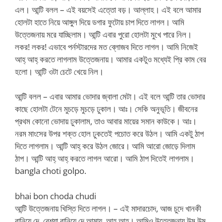
এল। আন্টি বলল – এই বয়সেই এত্তো বড়। আল্লাহ। এই বলে আমার
হোলটা হাতে নিয়ে আঙ্গুল দিয়ে ডগার ফুটোয় চাপ দিতে লাগল। আমি
উত্তেজনায় মরে যাচ্ছিলাম। আন্টি এবার পুরো হোলটা মুখে পারে নিল।
লকর! লকর! এভাবে পর্নস্টারদের মত ব্লোজব দিতে লাগল। আমি নিজেই
আহ্ আহ্ করতে লাগলাম উত্তেজনায়। আমার একটুও মধ্যেই প্রি কাম বের
হলো। আন্টি ওটা চেটে খেয়ে নিল।
আন্টি বলল – এবার আমার ভোদার জ্বালা মেটা। এই বলে আন্টি তার ভোদার
কাছে হোলটা টেনে মুচড়ে মুচড়ে ঢুকাল। আঃ। সেকি অনুভূতি। জীবনের
প্রথম কোনো ভোদায় ঢুকালাম, তাও আবার মায়ের সমান কাউকে। আঃ।
নরম মাংসের উপর শক্ত হোল ঢুকতেই পচোত করে উঠল। আমি একটু ঠাপ
দিতে লাগলাম। আন্টি আহ্ করে উঠল জোরে। আমি আরো জোড়ে দিলাম
ঠাপ। আন্টি আহ্ আহ্ করতে লাগল আরো। আমি ঠাপ দিতেই লাগলাম।
bangla choti golpo.
bhai bon choda chudi
আন্টি উত্তেজনায় খিস্তি দিতে লাগল। – এই মাদারচোদ, আজ চুদে খানকী
বানিয়ে দে, বেশ্যা বানিয়ে দে আমায়, আহ্ আহ্। আমিও উত্তেজনায় উম উম