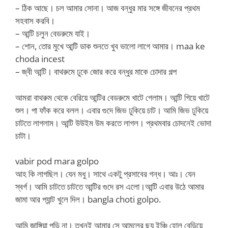
– ঠিক আছে। চল আমার সোনা। আজ বন্ধুর মার সঙ্গে জীবনের প্রথম
সহবাস করবি।
– আন্টি চলুন বেডরুমে যাই।
– শোন, তোর মুখে আন্টি ডাক শুনতে খুব ভালো লাগে আমার। maa ke
choda incest
– জ্বী আন্টি। বাথরুমে ঢুকে জোর করে বন্ধুর মাকে চোদার গল্প
আমরা বাথরুম থেকে বেরিয়ে আন্টির বেডরুমে খাটে গেলাম। আন্টি গিয়ে খাটে
শুল। পা ফাঁক করে বলল। এবার গুদে জিভ ঢুকিয়ে চাট। আমি জিভ ঢুকিয়ে
চাটতে লাগলাম। আন্টি উউইম উম করতে লাগল। প্রথমবার চোদনেই ভোদা
চাটা।
vabir pod mara golpo
আহ কি লাগছিল। যেন মধু। সাথে একটু প্রসাবের গন্ধ। আঃ। যেন
স্বর্গ। আমি চাটতে চাটতে আন্টির গুদে রস এলো।আন্টি এবার উঠে আমার
জামা আর প্যান্ট খুলে দিল। bangla choti golpo.
আমি জাঙ্গিয়া পড়ি না। তখনই আমার সে আমলের ছয় ইঞ্চি হোল বেড়িয়ে