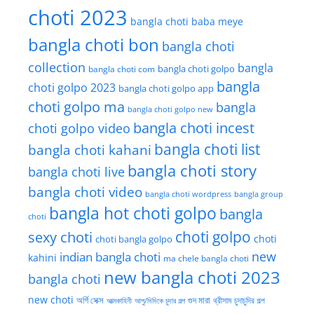
choti 2023
bangla choti baba meye
bangla choti bon
bangla choti
collection
bangla
bangla choti golpo
bangla choti com
bangla
choti golpo 2023
bangla choti golpo app
choti golpo ma
bangla
bangla choti golpo new
bangla choti incest
choti golpo video
bangla choti list
bangla choti kahani
bangla choti story
bangla choti live
bangla choti video
bangla choti wordpress
bangla group
bangla hot choti golpo
bangla
choti
choti golpo
sexy choti
choti
choti bangla golpo
new
indian bangla choti
kahini
ma chele bangla choti
new bangla choti 2023
bangla choti
new choti
গুদ মারা
অর্গি সেক্স
আত্মকাহিনী
আপু/দিদিকে চুদার গল্প
থ্রীসাম চুদাচুদির গল্প