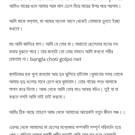
আমিও মায়ের গুদে আমার গরম মাল ঢেলে দিয়ে মায়ের উপর শুয়ে পরলাম।
আমি মাকে বল্লাম, মা আমার অনেক আগে থেকেই তোমাকে চুদতে ইচ্ছা
করতো।
মাঃ আমি জানিরে বাপ। আমি যে তোর মা। মারাতো ছেলেদের মনের সব
কথায় বুঝতে পারে। তার জন্যই তো তোর সামনে আমি কখনো শরীর
ঢাকতাম না। bangla choti golpo net
ব্লাউজের হুক খুলা রাখতাম আর দুধ ঝুলিয়ে হাটতাম।ঘুমানোর সময় তোকে
আমার দুদু গুলোর সাথে চেপে ধরে ঘুমাতাম। তোর গায়ের গন্ধ আমাকে
পাগল করে দিতো। আজ থেকে আমি তোর মাও আবার বউও। তুই যা যা
করতে বলবি আমি তাই তাই করবো।
আমিঃ ঠিক আছে তাহলে আজ থেকে আমাদের আরেকটা নতুন জীবন শুরু।।
এরপর থেকে আমাদের মা ছেলের মধ্যেকার সম্পর্কটা সম্পূর্ন পরিবর্তন হয়ে
গেল। বাড়িতে আমরা স্বামী-স্ত্রীর মতোই থাকি আর মন ভরে চোদাচুদি