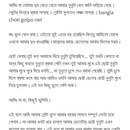
আমিঃ মা তোমার দুধ খেতে খেতে আমার নুনুটা কেন জানি দাড়িয়ে গেছে।
পেন্টের ভিতরে ব্যাথা লাগছে। পেন্টটা খুলতেও লজ্জা লাগছে। bangla
choti golpo net
মাঃ খুলে ফেল বাবা। এইতো তুই এতো বড় হয়েছিস কিন্তু আমিতো তোকে
এখনো আমার দুধ খাওয়াচ্ছি।মায়েদের কাছে ছেলেদের আবার কিসের সরম।
ছোট বেলায় তুই কত আমাকে দিয়ে নুনুটা চুসিয়েছিস… তুই যখনি খেলতে বা
অন্য কিছু করতে নুনুতে ব্যাথা পেতি তখন তুই আমার মুখে এই ছোট্ট নুনুটা
আমার মুখে পুরে দিয়ে বলতি… মা নুনুতে চুসে দেও ব্যাথা পেয়েছি। তুমি চুসে
দিলে ব্যাথা কমে যায় আর আমিও ওমনি আমার ছোট্ট ছেলের ছোট্ট নুনুটা মুখে
নিয়ে চুসতাম। এই সব কিছু ভুলে গেলি বাবা।
আমিঃ না মা, কিছুই ভুলিনি।
এই বলে আমি আমার পেন্টা খুলে আমার মায়ের সামনে সম্পুর্ন লেংটা হয়ে
গেলাম। মা আমার ধনটা ধরে বল্লো আমার ছেলেটার ছোট্ট নুনুটা এখন
কত্তো বড় হয়েছে বাহ। এই বলে মা আমার নুনুর মাথায় হালকা করে একটা