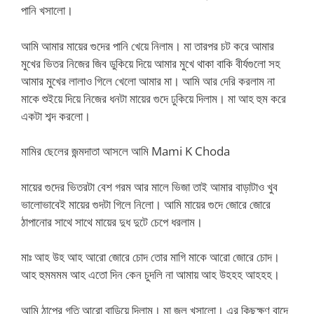
পানি খসালো।
আমি আমার মায়ের গুদের পানি খেয়ে নিলাম। মা তারপর চট করে আমার
মুখের ভিতর নিজের জিব ডুকিয়ে দিয়ে আমার মুখে থাকা বাকি বীর্যগুলো সহ
আমার মুখের লালাও গিলে খেলো আমার মা। আমি আর দেরি করলাম না
মাকে শুইয়ে দিয়ে নিজের ধনটা মায়ের গুদে ঢুকিয়ে দিলাম। মা আহ হুম করে
একটা শব্দ করলো।
মামির ছেলের জন্মদাতা আসলে আমি Mami K Choda
মায়ের গুদের ভিতরটা বেশ গরম আর মালে ভিজা তাই আমার বাড়াটাও খুব
ভালোভাবেই মায়ের গুদটা গিলে নিলো। আমি মায়ের গুদে জোরে জোরে
ঠাপানোর সাথে সাথে মায়ের দুধ দুটে চেপে ধরলাম।
মাঃ আহ উহ আহ আরো জোরে চোদ তোর মাগি মাকে আরো জোরে চোদ।
আহ হুমমমম আহ এতো দিন কেন চুদলি না আমায় আহ উহহহ আহহহ।
আমি ঠাপের গতি আরো বাড়িয়ে দিলাম। মা জল খসালো। এর কিছুক্ষণ বাদে