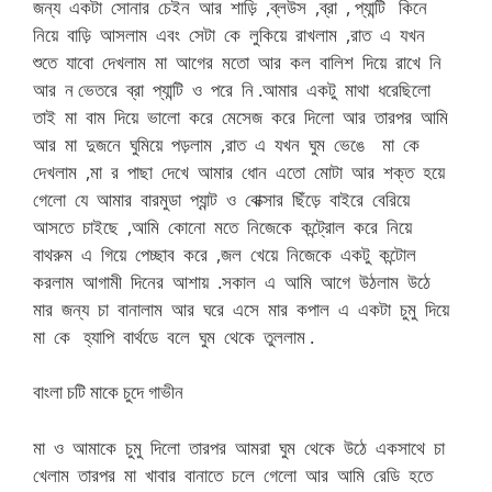
জন্য একটা সোনার চেইন আর শাড়ি ,ব্লউস ,ব্রা , প্যান্টি কিনে
নিয়ে বাড়ি আসলাম এবং সেটা কে লুকিয়ে রাখলাম ,রাত এ যখন
শুতে যাবো দেখলাম মা আগের মতো আর কল বালিশ দিয়ে রাখে নি
আর ন ভেতরে ব্রা প্যান্টি ও পরে নি .আমার একটু মাথা ধরেছিলো
তাই মা বাম দিয়ে ভালো করে মেসেজ করে দিলো আর তারপর আমি
আর মা দুজনে ঘুমিয়ে পড়লাম ,রাত এ যখন ঘুম ভেঙে মা কে
দেখলাম ,মা র পাছা দেখে আমার ধোন এতো মোটা আর শক্ত হয়ে
গেলো যে আমার বারমুডা প্যান্ট ও বোক্সার ছিঁড়ে বাইরে বেরিয়ে
আসতে চাইছে ,আমি কোনো মতে নিজেকে কন্ট্রোল করে নিয়ে
বাথরুম এ গিয়ে পেচ্ছাব করে ,জল খেয়ে নিজেকে একটু কন্টোল
করলাম আগামী দিনের আশায় .সকাল এ আমি আগে উঠলাম উঠে
মার জন্য চা বানালাম আর ঘরে এসে মার কপাল এ একটা চুমু দিয়ে
মা কে হ্যাপি বার্থডে বলে ঘুম থেকে তুললাম .
বাংলা চটি মাকে চুদে গাভীন
মা ও আমাকে চুমু দিলো তারপর আমরা ঘুম থেকে উঠে একসাথে চা
খেলাম তারপর মা খাবার বানাতে চলে গেলো আর আমি রেডি হতে