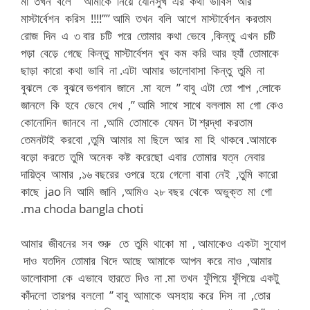
মা তখন বলে ” আমাকে নিয়ে যৌনসুখ এর কথা ভাবিস আর
মাস্টার্বেশন করিস !!!!”” আমি তখন বলি আগে মাস্টার্বেশন করতাম
রোজ দিন এ ৩ বার চটি পরে তোমার কথা ভেবে ,কিন্তু এখন চটি
পড়া বেড়ে গেছে কিন্তু মাস্টার্বেশন খুব কম করি আর হ্যাঁ তোমাকে
ছাড়া কারো কথা ভাবি না .এটা আমার ভালোবাসা কিন্তু তুমি না
বুঝলে কে বুঝবে ভগবান জানে .মা বলে ” বাবু এটা তো পাপ ,লোকে
জানলে কি হবে ভেবে দেখ ,” আমি সাথে সাথে বললাম মা গো কেও
কোনোদিন জানবে না ,আমি তোমাকে যেমন টা শ্রদ্ধা করতাম
তেমনটাই করবো ,তুমি আমার মা ছিলে আর মা হি থাকবে .আমাকে
বড়ো করতে তুমি অনেক কষ্ট করেছো এবার তোমার যত্ন নেবার
দায়িত্ব আমার ,১৬ বছরের ওপরে হয়ে গেলো বাবা নেই ,তুমি কারো
কাছে jao নি আমি জানি ,আমিও ২৮ বছর থেকে অভুক্ত মা গো
.ma choda bangla choti
আমার জীবনের সব শুরু তে তুমি থাকো মা , আমাকেও একটা সুযোগ
দাও যতদিন তোমার খিদে আছে আমাকে আপন করে নাও ,আমার
ভালোবাসা কে এভাবে হারতে দিও না .মা তখন ফুঁপিয়ে ফুঁপিয়ে একটু
কাঁদলো তারপর বললো ” বাবু আমাকে অসহায় করে দিস না ,তোর