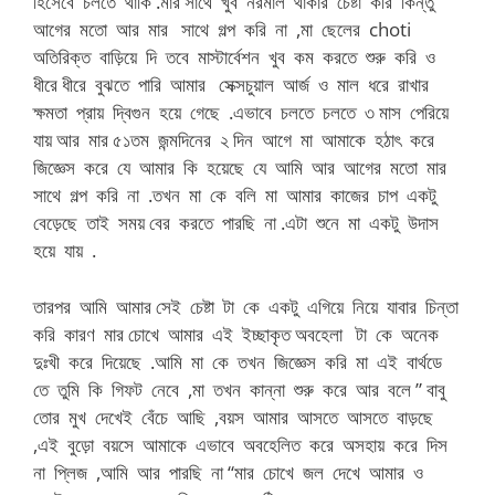
হিসেবে চলতে থাকি .মার সাথে খুব নরমাল থাকার চেষ্টা করি কিন্তু
আগের মতো আর মার সাথে গল্প করি না ,মা ছেলের choti
অতিরিক্ত বাড়িয়ে দি তবে মাস্টার্বেশন খুব কম করতে শুরু করি ও
ধীরে ধীরে বুঝতে পারি আমার সেক্সচুয়াল আর্জ ও মাল ধরে রাখার
ক্ষমতা প্রায় দ্বিগুন হয়ে গেছে .এভাবে চলতে চলতে ৩ মাস পেরিয়ে
যায় আর মার ৫১তম জন্মদিনের ২ দিন আগে মা আমাকে হঠাৎ করে
জিজ্ঞেস করে যে আমার কি হয়েছে যে আমি আর আগের মতো মার
সাথে গল্প করি না .তখন মা কে বলি মা আমার কাজের চাপ একটু
বেড়েছে তাই সময় বের করতে পারছি না .এটা শুনে মা একটু উদাস
হয়ে যায় .
তারপর আমি আমার সেই চেষ্টা টা কে একটু এগিয়ে নিয়ে যাবার চিন্তা
করি কারণ মার চোখে আমার এই ইচ্ছাকৃত অবহেলা টা কে অনেক
দুঃখী করে দিয়েছে .আমি মা কে তখন জিজ্ঞেস করি মা এই বার্থডে
তে তুমি কি গিফট নেবে ,মা তখন কান্না শুরু করে আর বলে ” বাবু
তোর মুখ দেখেই বেঁচে আছি ,বয়স আমার আসতে আসতে বাড়ছে
,এই বুড়ো বয়সে আমাকে এভাবে অবহেলিত করে অসহায় করে দিস
না প্লিজ ,আমি আর পারছি না “মার চোখে জল দেখে আমার ও