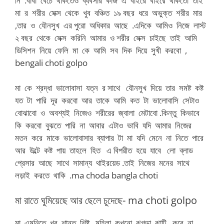
নি .বাবা বেঁচে থাকতেও ব্যবসার কাজ এ বাইরে বাইরে থাকতো তাই
মা র শরীর সেক্স থেকে খুব বঞ্চিত ১৯ বছর ধরে অভুক্ত শরীর মার
,তার ও যৌনসুখ এর পুরো অধিকার আছে .এদিকে আমিও নিজে লাস্ট
২ বছর থেকে সেক্স করিনি আমার ও শরীর সেক্স চাইছে তাই আমি
ডিসিশন নিয়ে ফেলি মা কে আমি সব দিক দিয়ে সুখী করবো ,
bengali choti golpo
মা কে শ্রদ্ধা ভালোবাসা যত্ন র সাথে যৌনসুখ দিয়ে তার সমষ্ট কষ্ট
যত টা পারি দূর করবো আর তাকে আমি কত টা ভালোবাসি সেটাও
বোঝাবো ও অবশ্যই নিজেও শরীরের জ্বালা মেটাবো .কিন্তু কিভাবে
কি করবো বুঝতে পারি না আবার এটাও ভাবি যদি আমার নিজের
মতন করে মাকে ভালোবাসার ব্যাপার টা মা যদি মেনে না নিতে পারে
আর উল্টে কষ্ট পায় তাহলে হিত এ বিপরীত হয়ে যাবে লো ব্লাড
প্রেসার আছে সাথে সামান্য থাইরয়েড .তাই নিজের মনের সাথে
লড়াই করতে থাকি .ma choda bangla choti
মা রাতে ঘুমিয়েছে আর ছেলে চুদেছে- ma choti golpo
মা এমনিতে খুব শান্ত শিষ্ট মহিলা কখনো ঝগড়া ঝাটি করে না