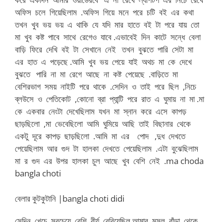
অফিস চলে গিয়েছিলাম .অফিস গিয়ে মনে পরে চটি বই এর কথা
তখন খুব ভয় ভয় এ থাকি যে যদি মার হাতে বই টা পরে যায় তো
মা খুব কষ্ট পাবে সাথে রেগেও যাবে .এভাবেই দিন কাটে সন্ধে বেলা
বাড়ি ফিরে দেখি বই টা সেখানে নেই তখন বুঝতে পারি সেটা মা
এর হাত এ পড়েছে .আমি খুব ভয় পেয়ে যাই অথচ মা কে দেখে
বুঝতে পারি না মা রেগে আছে না কষ্ট পেয়েছে .বাড়িতে মা
বেশিরভাগ সময় নাইটি পরে থাকে .সেদিন ও তাই পরে ছিল ,নিচে
ব্লউসে ও পেতিকোট ,কোনো ব্রা প্যান্টি পরে রাত এ ঘুমায় না মা .মা
কে একবার নেংটা দেখেছিলাম যখন মা স্নান করে এসে কাপড়
ছাড়ছিলো ,মা ভেবেছিলো আমি ঘুমিয়ে আছি তাই বিছানার থেকে
একটু দূরে কাপড় ছাড়ছিলো .আমি মা এর পোদ ,দুধ দেখতে
পেয়েছিলাম আর গুদ টা হালকা দেখতে পেয়েছিলাম .এটা বুঝেছিলাম
মা র গুদ এর উপর হালকা চুল আছে খুব বেশি নেই .ma choda
bangla choti
বেলার কুটকুটানি |bangla choti didi
সেদিন খেচে সবচেয়ে বেশি বীর্য বেরিয়েছিল আমার মুসল বাঁড়া থেকে