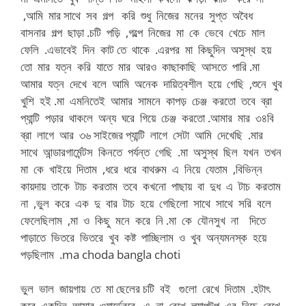
,আমি মার সাথে সব গল্প করি শুধু নিজের মনের সুপ্ত অবৈধ
বাসনার গল্প ছাড়া .চটি পড়ি ,গল্পে নিজের মা কে ভেবে খেচে মাল
ফেলি .এভাবেই দিন কাট তে থাকে .এরপর মা কিছুদিন অসুস্থ হয়
তো মার যত্ন করি যাতে মার আরও কাছাকাছি আসতে পারি .মা
আমার যত্ন দেখে বলে আমি অনেক দায়িত্বশীল হয়ে গেছি ,শুনে খুব
খুশি হই .মা এমনিতেই আমার সামনে কাপড় চেঞ্জ করতো তবে ব্রা
প্যান্টি পড়ার থাকলে অন্য ঘরে গিয়ে চেঞ্জ করতো .আমার মার ৩৪বি
ব্রা লাগে আর ৩৬ সাইজের প্যান্টি লাগে সেটা আমি দেখেছি .মার
সাথে আন্ডারগার্মেন্টস কিনতে পর্যন্ত গেছি .মা অসুস্থ ছিল যখন তখন
মা কে খাইয়ে দিতাম ,ধরে ধরে বাথরুম এ নিয়ে যেতাম ,বিভিন্ন
কায়দায় তাকে টাচ করতাম তবে কখনো পাছায় বা দুধ এ টাচ করতাম
না ,ভুল করে এক দু বার টাচ হয়ে গেছিলো সাথে সাথে সরি বলে
ফেলেছিলাম ,মা ও কিছু মনে করে নি .মা কে যৌনসুখ না দিতে
পাড়াতে ভিতরে ভিতরে খুব কষ্ট পাচ্ছিলাম ও খুব অন্যমনস্ক হয়ে
পড়ছিলাম .ma choda bangla choti
ভুল ভাল জায়গায় তে মা ছেলের চটি বই গুলো রেখে দিতাম .হটাৎ
করে একদিন আমার ওয়ার্ডেরবে এ না রেখে ল্যাপটপ এর নিচে রেখে