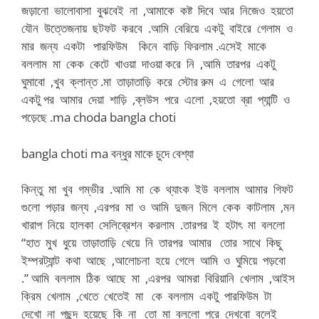
জড়ানো ভালোবাসা বুঝবেই না ,আমাকে কষ্ট দিবে আর নিজেও হয়তো
যৌন উত্তেজনায় ছটফট করবে .আমি বেরিয়ে একটু বাইরে গেলাম ও
মার জন্য একটা পারফিউম কিনে বাড়ি ফিরলাম .এসেই মাকে
বললাম মা কেক কেটে খাওয়া দাওয়া করে নি ,আমি তারপর একটু
ঘুমাবো ,খুব ক্লান্ত .মা তাড়াতাড়ি করে স্টোর রুম এ গেলো আর
একটু পর আমার দেয়া শাড়ি ,ব্লউস পরে এলো ,হয়তো ব্রা প্যান্টি ও
পড়েছে .ma choda bangla choti
bangla choti ma বন্ধুর মাকে চুদে বেশ্যা
কিন্তু মা খুব গম্ভীর .আমি মা কে থ্যাংক ইউ বললাম আমার গিফট
গুলো পড়ার জন্য ,এরপর মা ও আমি দুজন মিলে কেক কাটলাম ,মন
খারাপ নিয়ে হালকা সেলিব্রেশন করলাম .তারপর ই হটাৎ মা বললো
“হাত মুখ ধুয়ে তাড়াতাড়ি খেয়ে নি তারপর আমার তোর সাথে কিছু
ইম্পরট্যান্ট কথা আছে ,আলোচনা হয়ে গেলে আমি ও ঘুমিয়ে পড়বো
.” আমি বললাম ঠিক আছে মা ,এরপর আমরা বিরিয়ানি খেলাম ,আইস
ক্রিম খেলাম ,খেতে খেতেই মা কে বললাম একটু পারফিউম টা
দেখো না পছন্দ হয়েছে কি না তো মা বললো পরে দেখবো বলেই