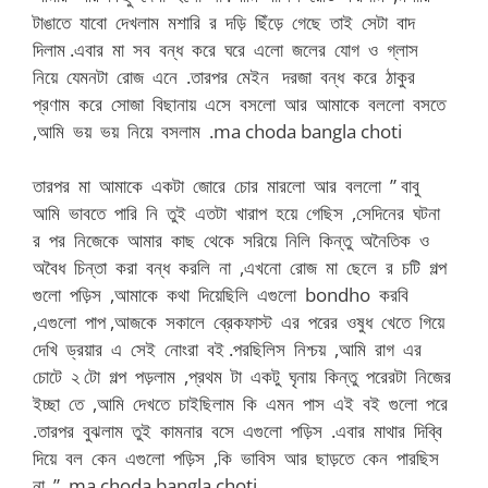
টাঙাতে যাবো দেখলাম মশারি র দড়ি ছিঁড়ে গেছে তাই সেটা বাদ
দিলাম .এবার মা সব বন্ধ করে ঘরে এলো জলের যোগ ও গ্লাস
নিয়ে যেমনটা রোজ এনে .তারপর মেইন দরজা বন্ধ করে ঠাকুর
প্রণাম করে সোজা বিছানায় এসে বসলো আর আমাকে বললো বসতে
,আমি ভয় ভয় নিয়ে বসলাম .ma choda bangla choti
তারপর মা আমাকে একটা জোরে চোর মারলো আর বললো ” বাবু
আমি ভাবতে পারি নি তুই এতটা খারাপ হয়ে গেছিস ,সেদিনের ঘটনা
র পর নিজেকে আমার কাছ থেকে সরিয়ে নিলি কিন্তু অনৈতিক ও
অবৈধ চিন্তা করা বন্ধ করলি না ,এখনো রোজ মা ছেলে র চটি গল্প
গুলো পড়িস ,আমাকে কথা দিয়েছিলি এগুলো bondho করবি
,এগুলো পাপ ,আজকে সকালে ব্রেকফাস্ট এর পরের ওষুধ খেতে গিয়ে
দেখি ড্রয়ার এ সেই নোংরা বই .পরছিলিস নিশ্চয় ,আমি রাগ এর
চোটে ২ টো গল্প পড়লাম ,প্রথম টা একটু ঘৃনায় কিন্তু পরেরটা নিজের
ইচ্ছা তে ,আমি দেখতে চাইছিলাম কি এমন পাস এই বই গুলো পরে
.তারপর বুঝলাম তুই কামনার বসে এগুলো পড়িস .এবার মাথার দিব্বি
দিয়ে বল কেন এগুলো পড়িস ,কি ভাবিস আর ছাড়তে কেন পারছিস
না ” .ma choda bangla choti