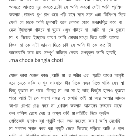
আসতে আসতে দূর করতে .চেষ্টা যে আমি করবো সেটা আমি প্রমিস
করলাম . তারপর চুপ চাপ শুয়ে পড়ি তবে মনে মনে এটা ডিসিশন নিয়ে
ফেলি যে মাকে আমি চুদবোই তবে কোনো জোর জবরদস্তি করে বা
সেক্স ট্যাবলেট খাইয়ে বা ঘুমের ওষুধ খাইয়ে না ,আমি মা কে চুদবো
মা র নিজের ইচ্ছাতে কারণ আমি চোদার মধ্যে দিয়ে আমি আমার
বিধবা মা কে এটা জানান দিতে চাই যে আমি টা কে কত টা
ভালোবাসি আর টার সম্পূর্ণ দায়িত্ব নেবার উপযুক্ত আমি হয়েছি
.ma choda bangla choti
যেমন ভাবা তেমন কাজ ,আমি মা র শরীর এর প্রতি আরও আকৃষ্ট
হয়ে যেতে থাকি ও খুব সাবধানে টার দিকে নজর দিতে থাকি যেন মা
কিছু বুঝতে না পারে .কিন্তু মা তো মা ই তাই কিছুটা হলেও বুঝতে
পারে আমি টা কে খারাপ নজর এ দেখছি তাই মা আর আমার সামনে
কাপড় চোপড় চেঞ্জ করে না ,খেয়াল করলাম আমাদের দুজনের মাঝে
কল বালিশ রেখে দেয় ও লক্ষ্য করি মা নাইটির নিচে ব্লউস
পেতিকোট ছাড়াও ব্রা প্যান্টি পড়া শুরু করেছে কারণ আমি দেখেছি
মা সকালে স্নান করে ব্রা প্যান্টি মেলে দিয়েছে দড়িতে .আমি ও হাল
ছাড়ি না , শিলাজিৎ খাওয়া শুরু করি সাথে আরও অন্যান্য এক্সারসাইজ