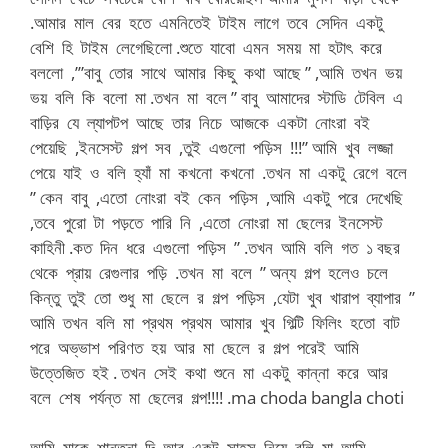
.আমার মাল বের হতে এমনিতেই টাইম লাগে তবে সেদিন একটু
বেশি হি টাইম লেগেছিলো .শুতে যাবো এমন সময় মা হটাৎ করে
বললো ,’”বাবু তোর সাথে আমার কিছু কথা আছে ” ,আমি তখন ভয়
ভয় বলি কি বলো মা .তখন মা বলে ” বাবু আমাদের স্টাডি টেবিল এ
বাড়ির যে ল্যাপটপ আছে তার নিচে আজকে একটা নোংরা বই
পেয়েছি ,ইনসেস্ট গল্প সব ,তুই এগুলো পড়িস !!!” আমি খুব লজ্জা
পেয়ে যাই ও বলি হ্যাঁ মা কখনো কখনো .তখন মা একটু রেগে বলে
” কেন বাবু ,এতো নোংরা বই কেন পড়িস ,আমি একটু পরে দেখেছি
,তবে পুরো টা পড়তে পারি নি ,এতো নোংরা মা ছেলের ইনসেস্ট
কাহিনী .কত দিন ধরে এগুলো পড়িস ” .তখন আমি বলি গত ১ বছর
থেকে প্রায় রেগুলার পড়ি .তখন মা বলে ” অন্য গল্প হলেও চলে
কিন্তু তুই তো শুধু মা ছেলে র গল্প পড়িস ,যেটা খুব খারাপ ব্যাপার ”
আমি তখন বলি মা প্রথম প্রথম আমার খুব গিল্টি ফিলিং হতো বাট
পরে অভ্ভাশ পরিণত হয় আর মা ছেলে র গল্প পরেই আমি
উত্তেজিত হই . তখন সেই কথা শুনে মা একটু কান্না করে আর
বলে শেষ পর্যন্ত মা ছেলের গল্প!!!! .ma choda bangla choti
আমি মাকে শান্তনা দি আর একটু সাহস নিয়ে বলি মা আমি