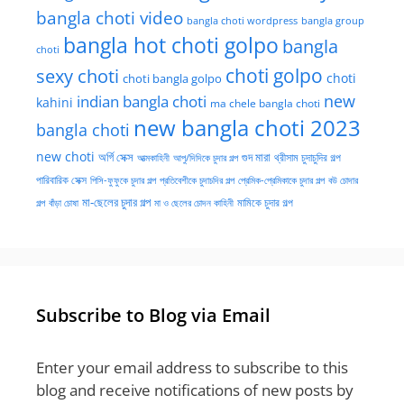
bangla choti video
bangla choti wordpress
bangla group
bangla hot choti golpo
bangla
choti
choti golpo
sexy choti
choti
choti bangla golpo
new
indian bangla choti
kahini
ma chele bangla choti
new bangla choti 2023
bangla choti
new choti
গুদ মারা
অর্গি সেক্স
আত্মকাহিনী
আপু/দিদিকে চুদার গল্প
থ্রীসাম চুদাচুদির গল্প
পারিবারিক সেক্স
পিসি-ফুফুকে চুদার গল্প
প্রতিবেশীকে চুদাচদির গল্প
প্রেমিক-প্রেমিকাকে চুদার গল্প
বউ চোদার
মা-ছেলের চুদার গল্প
মামিকে চুদার গল্প
বাঁড়া চোষা
গল্প
মা ও ছেলের চোদন কাহিনী
Subscribe to Blog via Email
Enter your email address to subscribe to this
blog and receive notifications of new posts by