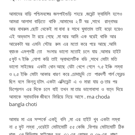
আমাদের বাড়ি পশ্চিমবঙ্গের জলপাইগুড়ি শহরে .জয়েন্ট ফ্যামিলি হলেও
আমরা আলাদা বাড়িতে থাকি .আমাদের ২ টি ঘর ,সাথে রান্নাঘর
আর বাথরুম .ছোট থেকেই মা বাবা র সাথে ঘুমাতাম তাই বড়ো হয়েও
এই অভ্ভাস টা রয়ে গেছে .মা আর আমি এক ঘরেই থাকি আর
আরেকটা ঘর এমনি স্টোর রুম এর মতো করে পরে আছে .আমি
ব্যাংক এমপ্লয়ী তো সংসার ভালো মতোই চলে যায় .আমার হাইট
৫ফুট ৭ ইঞ্চি ,যোগা করি তাই অ্যাথলেটিক বডি ,সাথে মোটা মতি
ভালো সাইজের একটা ধোন আছে যেটা খেপে গেলে ৭.৫ ইঞ্চি লম্বা
ও ২.৫ ইঞ্চি মোটা আকার ধারণ করে .চোদাচুদি তে পারদর্শী গার্ল ফ্রেন্ড
ছিল বলে কিন্তু হটাৎ একটা এক্সিডেন্ট এ ও মারা যায় o তার পর
ডিপ্রেশন এর দিকে চলে যাই তখন মা তার ভালোবাসা ও যত্ন দিয়ে
আমাকে স্বাভাবিক জীবনে ফিরিয়ে নিয়ে আসে . ma choda
bangla choti
আমার মা এর সম্পর্কে একটু বলি ,মা এর হাইট খুব একটা লম্বা
না ৫ ফুট লম্বা ,ওয়েইট মোটামোটি ৫৫ কেজি .ফিগার মোটামোটি ঠিক
থাক ,৩৪ মিডিয়াম সাইজের দুধ ,৩২ এর কোমর ও ৩৬ এর পাছা