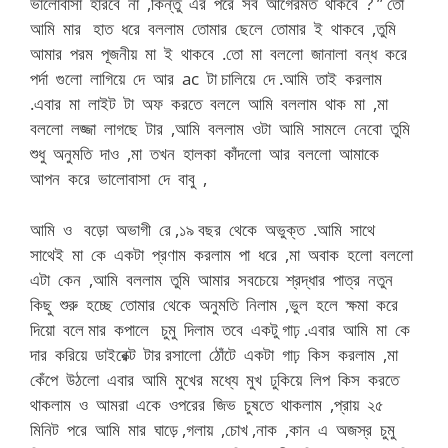
ভালোবাসা হারবে না ,কিন্তু এর পরে সব আগেরমত থাকবে ? ” তো
আমি মার হাত ধরে বললাম তোমার ছেলে তোমার ই থাকবে ,তুমি
আমার পরম পূজনীয় মা ই থাকবে .তো মা বললো জানালা বন্ধ করে
পর্দা গুলো লাগিয়ে দে আর ac টা চালিয়ে দে .আমি তাই করলাম
.এবার মা লাইট টা অফ করতে বললে আমি বললাম থাক মা ,মা
বললো লজ্জা লাগছে টার ,আমি বললাম ওটা আমি সামলে নেবো তুমি
শুধু অনুমতি দাও ,মা তখন হালকা কাঁদলো আর বললো আমাকে
আপন করে ভালোবাসা দে বাবু ,
আমি ও বড়ো অভাগী রে ,১৯ বছর থেকে অভুক্ত .আমি সাথে
সাথেই মা কে একটা প্রণাম করলাম পা ধরে ,মা অবাক হলো বললো
এটা কেন ,আমি বললাম তুমি আমার সবচেয়ে শ্রদ্ধার পাত্র নতুন
কিছু শুরু হচ্ছে তোমার থেকে অনুমতি নিলাম ,ভুল হলে ক্ষমা করে
দিয়ো বলে মার কপালে চুমু দিলাম তবে একটু গাঢ় .এবার আমি মা কে
দার করিয়ে ডাইরেক্ট টার রসালো ঠোঁটে একটা গাঢ় কিস করলাম ,মা
কেঁপে উঠলো এবার আমি মুখের মধ্যে মুখ ঢুকিয়ে লিপ কিস করতে
থাকলাম ও আমরা একে ওপরের জিভ চুষতে থাকলাম ,প্রায় ২৫
মিনিট পরে আমি মার ঘাড়ে ,গলায় ,চোখ ,নাক ,কান এ অজস্র চুমু