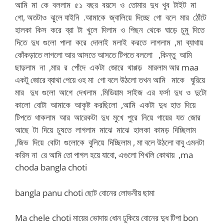
আমি মা কে বললাম ৫১ বছর বয়সে ও তোমার দুধ খুব টাইট মা
গো, অতটাও ঝুলে যাইনি .আমাকে জ্বালিয়ে দিচ্ছে গো বলে মার ঠোঁটে
হালকা কিস করে ব্রা টা খুলে দিলাম ও পিছন থেকে ঘাড়ে চুমু দিতে
দিতে দুধ গুলো পালা করে দোলাই মলাই করতে লাগলাম ,মা ব্যাথায়
কোঁকড়াতে লাগলো আর আসতে আসতে টিপতে বললো ,কিন্তু আমি
ছাড়লাম না ,মার র পোঁদে একটা জোরে থাপ্পড় মারলাম আর maa
একটু জোরে ব্যাথা পেয়ে ওহ মা গো বলে উঠলো তখন আমি মাকে ঘুরিয়ে
মার দুধ গুলো আগে দেখলাম .মিডিয়াম সাইজ এর ফর্সা দুধ ও দুটো
কালো বোটা আমাকে আকৃষ্ট করছিলো ,আমি একটা দুধ হাত দিয়ে
টিপতে থাকলাম আর আরেকটা দুধ মুখে পুরে নিয়ে গায়ের যত জোর
আছে টা দিয়ে চুষতে লাগলাম মাঝে মাঝে হালকা কামড় দিচ্ছিলাম
,জিভ দিয়ে বোটা গুলোকে বুলিয়ে দিচ্ছিলাম , মা বলে উঠলো বাবু এমনটা
করিস না রে আমি তো পাগল হয়ে যাবো, এগুলো শিখলি কোথায় ,ma
choda bangla choti
bangla panu choti ছোট বোনের লোভনীয় ছামা
Ma chele choti মায়ের ভোদায় ধোন ঢুকিয়ে বোনের দুধ টিপা bon