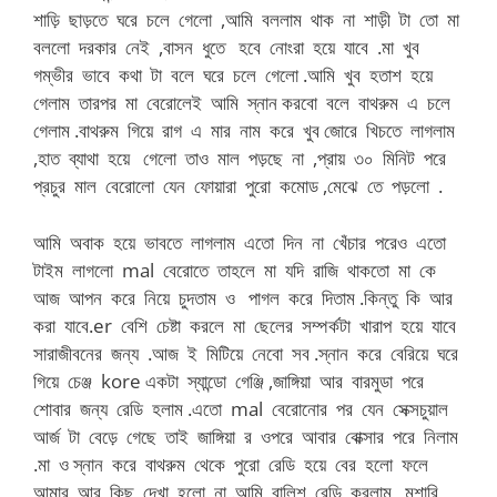
শাড়ি ছাড়তে ঘরে চলে গেলো ,আমি বললাম থাক না শাড়ী টা তো মা
বললো দরকার নেই ,বাসন ধুতে হবে নোংরা হয়ে যাবে .মা খুব
গম্ভীর ভাবে কথা টা বলে ঘরে চলে গেলো .আমি খুব হতাশ হয়ে
গেলাম তারপর মা বেরোলেই আমি স্নান করবো বলে বাথরুম এ চলে
গেলাম .বাথরুম গিয়ে রাগ এ মার নাম করে খুব জোরে খিচতে লাগলাম
,হাত ব্যাথা হয়ে গেলো তাও মাল পড়ছে না ,প্রায় ৩০ মিনিট পরে
প্রচুর মাল বেরোলো যেন ফোয়ারা পুরো কমোড ,মেঝে তে পড়লো .
আমি অবাক হয়ে ভাবতে লাগলাম এতো দিন না খেঁচার পরেও এতো
টাইম লাগলো mal বেরোতে তাহলে মা যদি রাজি থাকতো মা কে
আজ আপন করে নিয়ে চুদতাম ও পাগল করে দিতাম .কিন্তু কি আর
করা যাবে.er বেশি চেষ্টা করলে মা ছেলের সম্পর্কটা খারাপ হয়ে যাবে
সারাজীবনের জন্য .আজ ই মিটিয়ে নেবো সব .স্নান করে বেরিয়ে ঘরে
গিয়ে চেঞ্জ kore একটা স্যান্ডো গেঞ্জি ,জাঙ্গিয়া আর বারমুডা পরে
শোবার জন্য রেডি হলাম .এতো mal বেরোনোর পর যেন সেক্সচুয়াল
আর্জ টা বেড়ে গেছে তাই জাঙ্গিয়া র ওপরে আবার বোক্সার পরে নিলাম
.মা ও স্নান করে বাথরুম থেকে পুরো রেডি হয়ে বের হলো ফলে
আমার আর কিছু দেখা হলো না .আমি বালিশ রেডি করলাম ,মশারি