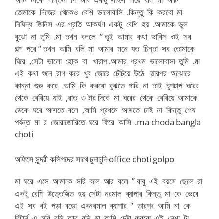
তোমাকে নিজের থেকেও বেশি ভালোবাসি .কিন্তু কি করবো মা
নিষিদ্ধ জিনিস এর প্রতি আকর্ষণ একটু বেশি হয় .আমাকে ভুল
বুঝো না তুমি .মা তখন বললে ” তুই আমার কথা ভাবিস ওই সব
গল্প পরে ” তখন আমি বলি মা আমার মনে যত চিন্তা সব তোমাকে
ঘিরে ,সেটা ভালো হোক বা খারাপ .আমার প্রথম ভালোবাসা তুমি .মা
এই কথা শুনে রাগ করে খুব জোরে চেঁচিয়ে উঠে তারপর অঝোরে
কান্না শুরু করে .আমি কি করবো বুঝতে পারি না তাই চুপচাপ ঘরের
থেকে বেরিয়ে যাই ,রাত ৩ টার দিকে মা ঘরের থেকে বেরিয়ে আমাকে
ডেকে ঘরে আসতে বলে ,আমি প্রথমে আসতে চাই না কিন্তু শেষ
পর্যন্ত মা র জোরাজোরিতে ঘরে ফিরে আসি .ma choda bangla
choti
অফিসে সুন্দরী কলিগদের সাথে চুদাচুদি-office choti golpo
মা ঘরে এসে আমাকে সরি বলে আর বলে ” বাবু এই বয়সে ছেলে রা
একটু বেশি উত্তেজিত হয় সেটা নরমাল ব্যাপার কিন্তু মা কে ভেবে
এই সব বই পড়া বড়ো এবনরমাল ব্যাপার ” তারপর আমি মা কে
রিটার্ন এ সরি বলি আর বলি মা আমি চেষ্টা করবো এই নেশা টা