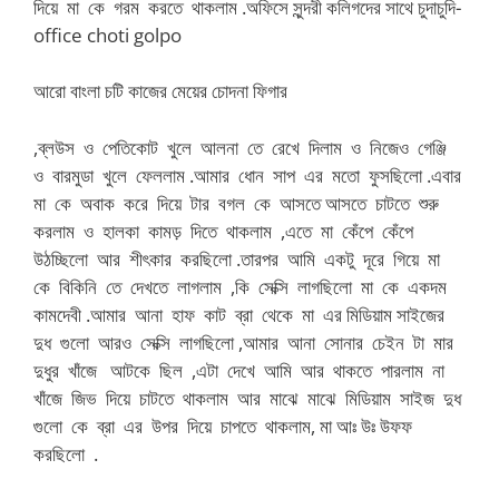
দিয়ে মা কে গরম করতে থাকলাম .অফিসে সুন্দরী কলিগদের সাথে চুদাচুদি-
office choti golpo
আরো বাংলা চটি কাজের মেয়ের চোদনা ফিগার
,ব্লউস ও পেতিকোট খুলে আলনা তে রেখে দিলাম ও নিজেও গেঞ্জি
ও বারমুডা খুলে ফেললাম .আমার ধোন সাপ এর মতো ফুসছিলো .এবার
মা কে অবাক করে দিয়ে টার বগল কে আসতে আসতে চাটতে শুরু
করলাম ও হালকা কামড় দিতে থাকলাম ,এতে মা কেঁপে কেঁপে
উঠচ্ছিলো আর শীৎকার করছিলো .তারপর আমি একটু দূরে গিয়ে মা
কে বিকিনি তে দেখতে লাগলাম ,কি সেক্সি লাগছিলো মা কে একদম
কামদেবী .আমার আনা হাফ কাট ব্রা থেকে মা এর মিডিয়াম সাইজের
দুধ গুলো আরও সেক্সি লাগছিলো ,আমার আনা সোনার চেইন টা মার
দুধুর খাঁজে আটকে ছিল ,এটা দেখে আমি আর থাকতে পারলাম না
খাঁজে জিভ দিয়ে চাটতে থাকলাম আর মাঝে মাঝে মিডিয়াম সাইজ দুধ
গুলো কে ব্রা এর উপর দিয়ে চাপতে থাকলাম, মা আঃ উঃ উফফ
করছিলো .