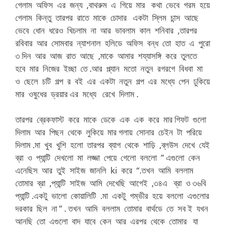
গেলাম অফিস এর জন্য ,বাথরুম এ গিয়ে মার কথা ভেবে গরম হয়ে
গেলাম কিন্তু তারপর রাতে মাকে চোদার একটা স্লিম চান্স আছে
ভেবে ধোন ধরেও খিচলাম না আর ভাবলাম কাল শনিবার ,তারপর
রবিবার আর সোমবার ন্যাশনাল হলিডে অফিস বন্ধ তো হাত এ পুরো
৩ দিন আর আজ রাত আছে ,মাকে আমার শয্যাসঙ্গি করে তুলতে
হবে মার নিজের ইচ্ছা তে .আর প্ল্যান মতো নতুন রগরগে বিধবা মা
ও ছেলে চটি গল্প র বই এর একটা নতুন গল্প এর মধ্যে পেন ঢুকিয়ে
মার ওষুধের ড্রয়ার এর মধ্যে রেখে দিলাম .
তারপর ব্রেকফাস্ট করে মাকে ডেকে এক এক করে মার গিফট গুলো
দিলাম আর পিছন থেকে লুকিয়ে মার গলায় সোনার চেইন টা পরিয়ে
দিলাম .মা খুব খুশি হলো তারপর ব্যাগ থেকে শাড়ি ,ব্লউস দেখে যেই
ব্রা ও প্যান্টি দেখলো মা লজ্জা পেয়ে গেলো বললো ” এগুলো কেন
এনেছিস আর তুই সাইজ জানলি ki করে “.তখন আমি বললাম
তোমার ব্রা ,প্যান্টি সাইজ আমি দেখেছি আগেই ,৩৪এ ব্রা ও ৩৬বি
প্যান্টি .একটু ভালো কোয়ালিটি .মা একটু গম্ভীর হয়ে বললো এগুলোর
দরকার ছিল না ” . তখন আমি বললাম তোমার বার্থডে তে সব ই যখন
আনছি তো এগুলো বাদ যাবে কেন আর এরপর থেকে তোমার যা