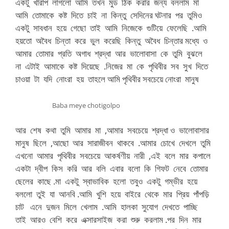
একটু খারাপ লাগলো আমি তখন মুড ঠিক করার জন্য বললাম মা
আমি তোমাকে কষ্ট দিতে চাই না কিন্তু সেদিনের ঘটনার পর তুমিও
একটু সাবধান হয়ে গেছো তাই আমি নিজেকে গুটিয়ে ফেলেছি .আমি
হয়তো অবৈধ চিন্তা করে ভুল করেছি কিন্তু অবৈধ চিন্তার মধ্যে ও
আমার তোমার প্রতি অগাধ শ্রদ্ধা আর ভালোবাসা কে তুমি বুঝলে
না এটাই আমাকে কষ্ট দিয়েছে .নিজের মা কে পৃথিবীর সব সুখ দিতে
চাওয়া টা যদি নোংরা হয় তাহলে আমি পৃথিবীর সবচেয়ে নোংরা মানুষ
Baba meye chotigolpo
আর শেষ কথা তুমি আমার মা ,আমার সবচেয়ে শ্রদ্ধা ও ভালোবাসার
মানুষ ছিলে ,আছো আর সারাজীবন থাকবে .আমার চোখে দেখলে তুমি
এখনো আমার পৃথিবীর সবচেয়ে আকর্ষণীয় নারী ,এই বলে মার কপালে
একটা দ্বীপ কিস করি আর বলি এবার বলো কি গিফট নেবে তোমার
ছেলের কাছে .মা একটু স্বাভাবিক হলো তবুও একটু গম্ভীর হয়ে
বললো তুই যা আনবি .আমি খুশি হয়ে বাইরে থেকে মার প্রিয় পাঁপড়ি
চাট এনে দুজন মিলে খেলাম .আমি হালকা সুযোগ দেখতে পাচ্ছি
তাই আরও বেশি করে এক্সারসাইজ করা শুরু করলাম .পর দিন মার