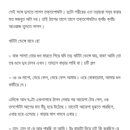
সেই সঙ্গে দুলতে লাগল তক্তপোষটা। দুটো শরীরের এত নড়াচরা সহ্য করার
মত মজবুত অটা নয়। তাই ঠাপের তালে তালে তক্তপোষটাও ক্যাঁচ ক্যাঁচ
আওয়াজ তুলতে লাগল।
খাটটা ভেঙ্গে যাবে রে!
– যাক শালা! তোর গুদ মারতে গিয়ে যদি তড় খাটটা ভেঙ্গে যায়, যাক! আমি তো
তর গুদে দুধ ঢালব এখন। তাহলে বাড়ার লাথি খা। চটি গল্প
– ওঃ ওঃ মাগো, মেরে ফেল, মেরে ফেল আমায়। ওরে বোকাচোদা, আমার গুদ
ফাটিয়ে দে।
এদিকে আধ ঘণ্টা একনাগারে ঠাপন দেবার পর আয়েশা টের পেল, ওর
তলপেটটা আগের মত উঁচু হয়ে উঠেছে। তাতেই আয়েশা বুঝতে পারছিল,
এবার হয়ে এসেছে। বাড়ার মাল খসবে এবার।
– ঢাল, ঢাল না রে আর পারছি না আমি। উঃ বাড়াটা দিয়ে তুই কি করছিস রে