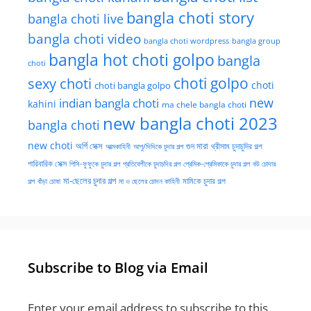
bangla choti story
bangla choti live
bangla choti video
bangla choti wordpress
bangla group
bangla hot choti golpo
bangla
choti
choti golpo
sexy choti
choti
choti bangla golpo
new
indian bangla choti
kahini
ma chele bangla choti
new bangla choti 2023
bangla choti
new choti
গুদ মারা
অর্গি সেক্স
আত্মকাহিনী
আপু/দিদিকে চুদার গল্প
থ্রীসাম চুদাচুদির গল্প
পারিবারিক সেক্স
পিসি-ফুফুকে চুদার গল্প
প্রতিবেশীকে চুদাচদির গল্প
প্রেমিক-প্রেমিকাকে চুদার গল্প
বউ চোদার
মা-ছেলের চুদার গল্প
মামিকে চুদার গল্প
বাঁড়া চোষা
গল্প
মা ও ছেলের চোদন কাহিনী
Subscribe to Blog via Email
Enter your email address to subscribe to this