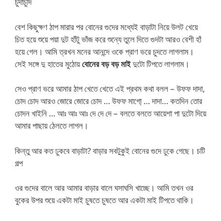
চুদাচুদি
বেশ কিছুক্ষণ ঠাপ মারার পর বোনের গুদের মধ্যেই বাড়াটা নিয়ে উলট খেয়ে
চিত হয়ে শুয়ে পয়া দুট হাঁটু ভাঁজ করে শুন্যে তুলে দিতে গুদটা আরও বেশী হাঁ
হয়ে গেল। আমি ত্রখন মনের আনন্দে ওকে প্রাণ ভরে চুদতে লাগলাম।
সেই সঙ্গে দু হাতের মুঠোয়
বোনের বড় বড় মাই
দুটো টিপতে লাগলাম।
সেও প্রাণ ভরে আমার ঠাপ খেতে খেতে এই প্রথম কথা বলল – উফফ দাদা,
চোদ চোদ আরও জোরে জোরে চোদ … উফফ মাগো্‌ … দাদা… কতদিন তোর
চোদন খাইনি … আঃ আঃ আঃ দে দে দে – বলতে বলতে আয়েশা পা দুটো দিয়ে
আমার পাছায় ঠেলতে লাগল।
কিন্তু আর কত ঢুকবে বাড়াটা? বাড়ার সবটুকুই বোনের গুদে ঢুকে গেছে। চটি
গল্প
ওর গুদের বালে আর আমার বাড়ার বালে ঘসাঘসি খাচ্ছে। আমি তখন ওর
বুকের উপর শুয়ে একটা মাই চুষতে চুষতে আর একটা মাই টিপতে থাকি।