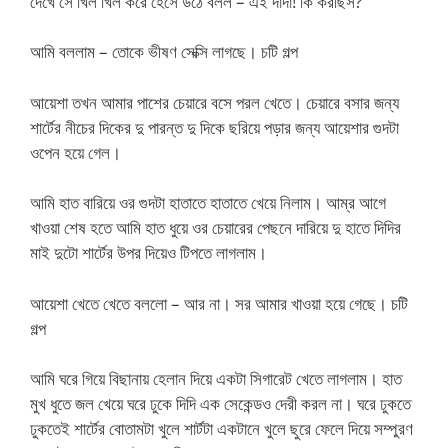
দেখে সে খিল খিল করে হেসে উঠে বলল – এই দাদা! কি করছিস?
আমি বললাম – তোকে ভীষণ সেক্সি লাগছে। চটি গল্প
আয়েশা তখন আমার পাশের চেয়ারে বসে পরল খেতে। চেয়ারে বসার জন্য
শার্টের নীচের দিকের দু পারন্ত দু দিকে ছরিয়ে পড়ার জন্য আয়েশার গুদটা
ওপেন হয়ে গেল।
আমি হাত বারিয়ে ওর গুদটা হাতাতে হাতাতে খেয়ে নিলাম। আম্র আগে
খাওয়া শেষ হতে আমি হাত ধুয়ে ওর চেয়ারের পেছনে দারিয়ে দু হাতে দিদির
মাই দুটো শার্টের উপর দিয়েও টিপতে লাগলাম।
আয়েশা খেতে খেতে বললো – আর না। সর আমার খাওয়া হয়ে গেছে। চটি
গল্প
আমি ঘরে গিয়ে বিছানায় হেলান দিয়ে একটা সিগারেট খেতে লাগলাম। হাত
মুখ ধুতে জল খেয়ে ঘরে ঢুকে দিদি এক সেকেন্ডও দেরী করল না। ঘরে ঢুকতে
ঢুকতেই শার্টের বোতামটা খুলে শার্টটা একটানে খুলে ছুরে ফেলে দিয়ে সম্পুরণ