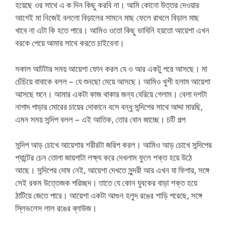
হয়েছে ওর সাথে এ ক দিন কিছু করবি না। আমি কোনো উত্তর দেওয়ার
আগেই মা নিজেই বললো বিড়ালের সামনে মাছ ফেলে রাখলে বিড়াল মাছ
খাবে না এটা কি হতে পারে। আমিও ওতো কিছু ভাবিনি হয়তো আয়েশা এখন
বরকে পেয়ে আমার সাথে করতে চাইবেনা।
সকাল আটটার সময় আয়েশা ফোন করল যে ও আর একটু পরে আসছে। মা
চেঁচিয়ে বাবাকে বলল – যে শুনছো মেয়ে আসছে। আমিও খুশী হলাম আয়েশা
আসছে শুনে। আমার একটা কাজ থাকার জন্য বেরিয়ে গেলাম। বেলা দশটা
নাগাদ পাড়ার মোরের চায়ের দোকানে বসে বন্ধু সন্দিপের সাথে আদ্দা মারছি,
এমন সময় সন্দিপ বলল – এই আতিক, তোর বোন জাচ্ছে। চটি গল্প
সন্দিপ আড় চোখে আয়েশার শরীরটা জরিপ করল। আমিও আড় চোখে সন্দিপের
প্যান্টের চেন তোলা জায়গাটা লক্ষ্য করে দেখলাম ফুলে শক্ত হয়ে উঠে
আছে। সন্দিপের দোষ নেই, আয়েশা দেখতে সুন্দরী আর এখন যা ফিগার, সঙ্গে
সেই রকম উত্তেজক পরিচ্ছদ। তাতে যে কোন যুবকের বাড়া শক্ত হয়ে
ঠাটিয়ে জেতে পারে। আয়েশা একটা আগুন হলুদ রঙের শাড়ি পরেছে, সঙ্গে
স্লিভলেস লাল রঙের ব্লাউজ।