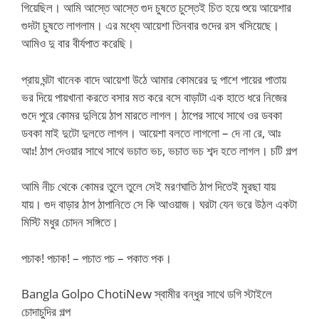
গিয়েছিল। আমি আস্তে আস্তে গুদ চুষতে চুস্তেই চিত হয়ে শুয়ে আয়েশার
গুদটা চুষতে লাগলাম। এর মধ্যে আয়েশা তিনবার গুদের রস খসিয়েছে।
আমিও দু বার বীর্যপাত করেছি।
প্রায় ঘন্টা খানেক বাদে আয়েশা উঠে আমার কোমরের দু পাশে পায়ের পাতায়
ভর দিয়ে পায়খানা করতে বসার মত করে বসে বাড়াটা এক হাতে ধরে নিজের
গুদে পুরে কোমর দুলিয়ে ঠাপ মারতে লাগল। ঠাপের সাথে সাথে ওর ডবকা
ডবকা মাই দুটো দুলতে লাগল। আয়েশা বলতে লাগলো – দে না রে, আঃ
আঃ! ঠাপ দেওয়ার সাথে সাথে ভচাত ভচ, ভচাত ভচ শব্দ হতে লাগল। চটি গল্প
আমি নীচ থেকে কোমর তুলে তুলে সেই মরণঘাতি ঠাপ দিতেই মুরছা যায়
যায়। গুদ বাড়ার ঠাপ ঠাপানিতে সে কি আওয়াজ। ঘরটা যেন ভরে উঠল একটা
মিস্টি মধুর চোদন সঙ্গিতে।
পচাক! পচাক! – পচাত পচ – পকাত পক।
Bangla Golpo ChotiNew স্বামীর বন্ধুর সাথে ডগি স্টাইলে
চোদাচুদির গল্প