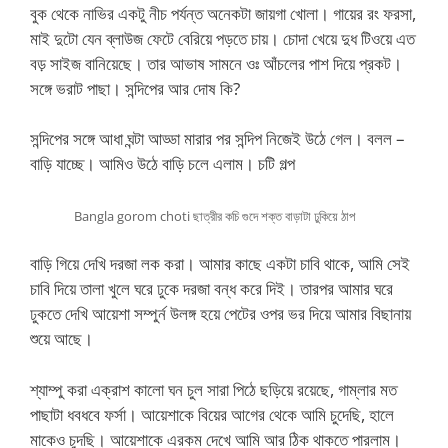
বুক থেকে নাভির একটু নীচ পর্যন্ত অনেকটা জায়গা খোলা। গায়ের রং ফরসা,
মাই দুটো যেন ব্লাউজ ফেটে বেরিয়ে পড়তে চায়। চোদা খেয়ে দুধ টিওয়ে এত
বড় সাইজ বানিয়েছে। তার আভাষ সামনে ওঃ আঁচলের পাশ দিয়ে প্রকট।
সঙ্গে ভরাট পাছা। সন্দিপের আর দোষ কি?
সন্দিপের সঙ্গে আধা ঘন্টা আড্ডা মারার পর সন্দিপ নিজেই উঠে গেল। বলল –
বাড়ি যাচ্ছে। আমিও উঠে বাড়ি চলে এলাম। চটি গল্প
Bangla gorom choti ছাত্রীর কচি গুদে শক্ত বাড়াটা ঢুকিয়ে ঠাপ
বাড়ি গিয়ে দেখি দরজা লক করা। আমার কাছে একটা চাবি থাকে, আমি সেই
চাবি দিয়ে তালা খুলে ঘরে ঢুকে দরজা বন্ধ করে দিই। তারপর আমার ঘরে
ঢুকতে দেখি আয়েশা সম্পুর্ন উলঙ্গ হয়ে পেটের ওপর ভর দিয়ে আমার বিছানায়
শুয়ে আছে।
শ্যাম্পু করা এক্রাশ কালো ঘন চুল সারা পিঠে ছড়িয়ে রয়েছে, গাম্লার মত
পাছাটা ধবধবে ফর্সা। আয়েশাকে বিয়ের আগের থেকে আমি চুদেছি, হালে
মাকেও চুদছি। আয়েশাকে এরকম দেখে আমি আর ঠিক থাকতে পারলাম।