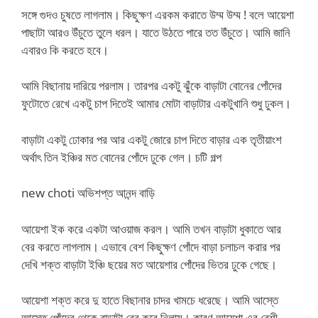
সঙ্গে গুদও চুষতে লাগলাম। কিছুক্ষণ এরকম করাতে উম্ম উম্ম ! বলে আয়েশা
পাছাটা আরও উঁচুতে তুলে ধরল। যাতে উঠতে পারে তত উঁচুতে। আমি জানি
এবারও কি করতে হবে।
আমি বিছানায় দারিয়ে পরলাম। তারপর একটু ঝুঁকে বাড়াটা বোনের পোঁদের
ফুটোতে রেখে একটু চাপ দিতেই আমার মোটা বাড়াটার একটুখানি শুধু ঢুকল।
বাড়াটা একটু ঢোকার পর আর একটু জোরে চাপ দিতে বাড়ার এক তৃতীয়াংশ
অর্থাৎ তিন ইঞ্চির মত বোনের পোঁদে ঢুকে গেল। চটি গল্প
new choti অভিশপ্ত আনন্দ বাড়ি
আয়েশা ইক করে একটা আওয়াজ করল। আমি তখন বাড়াটা ধুকাতে আর
বের করতে লাগলাম। এভাবে বেশ কিছুক্ষণ পোঁদে বাড়া চলাচল করার পর
দেখি শক্ত বাড়াটা ইঞ্চি ছয়ের মত আয়েশার পোঁদের ভিতর ঢুকে গেছে।
আয়েশা শক্ত করে দু হাতে বিছানার চাদর খামচে ধরেছে। আমি আস্তে
আস্তে পোঁদের থেকে বাড়াটা বের করে নিলাম। কারণ আয়েশা এর বেশী