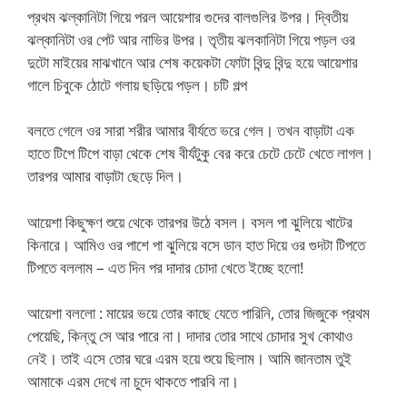
প্রথম ঝল্কানিটা গিয়ে পরল আয়েশার গুদের বালগুলির উপর। দ্বিতীয়
ঝল্কানিটা ওর পেট আর নাভির উপর। তৃতীয় ঝলকানিটা গিয়ে পড়ল ওর
দুটো মাইয়ের মাঝখানে আর শেষ কয়েকটা ফোটা বিন্দু বিন্দু হয়ে আয়েশার
গালে চিবুকে ঠোটে গলায় ছড়িয়ে পড়ল। চটি গল্প
বলতে গেলে ওর সারা শরীর আমার বীর্যতে ভরে গেল। তখন বাড়াটা এক
হাতে টিপে টিপে বাড়া থেকে শেষ বীর্যটুকু বের করে চেটে চেটে খেতে লাগল।
তারপর আমার বাড়াটা ছেড়ে দিল।
আয়েশা কিছুক্ষণ শুয়ে থেকে তারপর উঠে বসল। বসল পা ঝুলিয়ে খাটের
কিনারে। আমিও ওর পাশে পা ঝুলিয়ে বসে ডান হাত দিয়ে ওর গুদটা টিপতে
টিপতে বললাম – এত দিন পর দাদার চোদা খেতে ইচ্ছে হলো!
আয়েশা বললো : মায়ের ভয়ে তোর কাছে যেতে পারিনি, তোর জিজুকে প্রথম
পেয়েছি, কিন্তু সে আর পারে না। দাদার তোর সাথে চোদার সুখ কোথাও
নেই। তাই এসে তোর ঘরে এরম হয়ে শুয়ে ছিলাম। আমি জানতাম তুই
আমাকে এরম দেখে না চুদে থাকতে পারবি না।