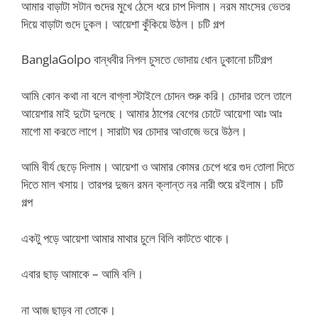
আমার বাড়াটা সটান গুদের মুখে ঠেসে ধরে চাপ দিলাম। নরম মাংসের ভেতর
দিয়ে বাড়াটা গুদে ঢুকল। আয়েশা কুঁকিয়ে উঠল। চটি গল্প
BanglaGolpo বান্ধবীর নিপল চুসতে ভোদায় ধোন ঢুকানো চটিগল্প
আমি কোন কথা না বলে বাগ্লা স্টাইলে চোদন শুরু করি। চোদার তলে তালে
আয়েশার মাই দুটো দুলছে। আমার ঠাপের বেগের চোটে আয়েশা আঃ আঃ
মাগো মা করতে লাগে। সারাটা ঘর চোদার আওাজে ভরে উঠল।
আমি বীর্য ছেড়ে দিলাম। আয়েশা ও আমার কোমর চেপে ধরে গুদ তোলা দিতে
দিতে মাল খসায়। তারপর দুজন রমন ক্লান্ত নর নারী শুয়ে রইলাম। চটি
গল্প
একটু পড়ে আয়েশা আমার মাথার চুলে বিলি কাটতে থাকে।
এবার ছাড় আমাকে – আমি বলি।
না আজ ছাড়ব না তোকে।