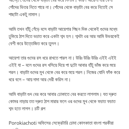
পোঁদের ভিতর নিতে পারে না। পোঁদের থেকে বাড়াটা বের করে নিতেই সে
পাছাটা একটু নামাল।
আমি তখন হাঁটু গেঁড়ে বসে বাড়াটা আয়েশার পিছন দিক থেকেই গুদের মধ্যে
ঢুকিয়ে ঠাপ দিতে ভচাত করে একটা শব্দ হল। শব্দটা ওর আর আমি উভয়কেই
বেশী করে উত্তেজিত করে তুলল।
আয়েশা তার গুদের রস ধরে রাখতে পারল না। উরিঃ উরিঃ উরিঃ এইই এইই
এইই যা – বলে গুদের রস খসিয়ে দিয়ে পা দুটো আবার হাঁটু ভাঁজ করে শুয়ে
পরল। বাড়াটা গুদের মুখ থেকে বের করে শুয়ে পরল। নিজের যোনি ফাঁক করে
ধরে বলে – আয় দাদা আর দেরী করিস না।
আমি বাড়াটা গুদ বের করে আবার ঢোকাতে বের করতে লাগলাম। যত দ্রুত
কোমর নাড়ায় তত দ্রুত ঠাপ মারার ফলে ওর গুদের মুখ থেকে ফচাত ফচাত
শব্দ হতে লাগল। চটি গল্প
Porokiachoti অফিসের সেক্রেটারি চোদা কোলকাতা বাংলা পরকীয়া