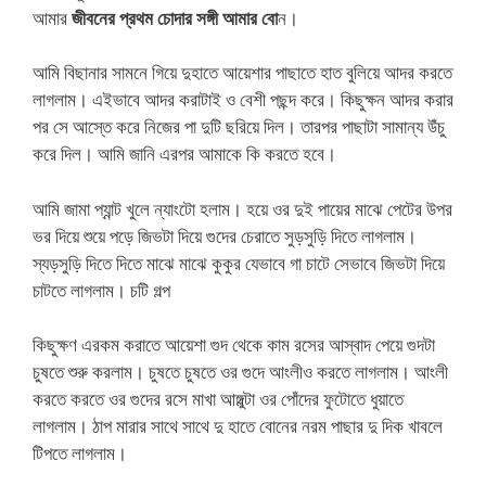
আমার
জীবনের প্রথম চোদার সঙ্গী আমার বো
ন।
আমি বিছানার সামনে গিয়ে দুহাতে আয়েশার পাছাতে হাত বুলিয়ে আদর করতে
লাগলাম। এইভাবে আদর করাটাই ও বেশী পছন্দ করে। কিছুক্ষন আদর করার
পর সে আস্তে করে নিজের পা দুটি ছরিয়ে দিল। তারপর পাছাটা সামান্য উঁচু
করে দিল। আমি জানি এরপর আমাকে কি করতে হবে।
আমি জামা প্যান্ট খুলে ন্যাংটো হলাম। হয়ে ওর দুই পায়ের মাঝে পেটের উপর
ভর দিয়ে শুয়ে পড়ে জিভটা দিয়ে গুদের চেরাতে সুড়সুড়ি দিতে লাগলাম।
স্যড়সুড়ি দিতে দিতে মাঝে মাঝে কুকুর যেভাবে গা চাটে সেভাবে জিভটা দিয়ে
চাটতে লাগলাম। চটি গল্প
কিছুক্ষণ এরকম করাতে আয়েশা গুদ থেকে কাম রসের আস্বাদ পেয়ে গুদটা
চুষতে শুরু করলাম। চুষতে চুষতে ওর গুদে আংলীও করতে লাগলাম। আংলী
করতে করতে ওর গুদের রসে মাখা আঙ্গুল্টা ওর পোঁদের ফুটোতে ধুয়াতে
লাগলাম। ঠাপ মারার সাথে সাথে দু হাতে বোনের নরম পাছার দু দিক খাবলে
টিপতে লাগলাম।